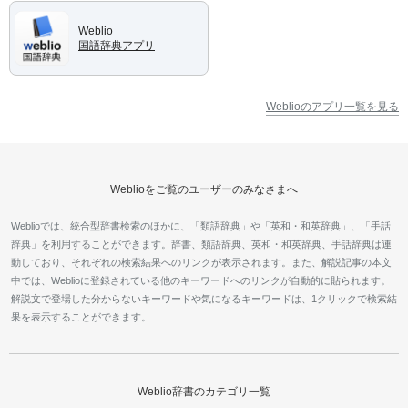
Weblio
国語辞典アプリ
Weblioのアプリ一覧を見る
Weblioをご覧のユーザーのみなさまへ
Weblioでは、統合型辞書検索のほかに、「類語辞典」や「英和・和英辞典」、「手話
辞典」を利用することができます。辞書、類語辞典、英和・和英辞典、手話辞典は連
動しており、それぞれの検索結果へのリンクが表示されます。また、解説記事の本文
中では、Weblioに登録されている他のキーワードへのリンクが自動的に貼られます。
解説文で登場した分からないキーワードや気になるキーワードは、1クリックで検索結
果を表示することができます。
Weblio辞書のカテゴリ一覧