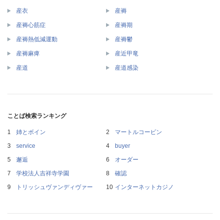
産衣
産褥
産褥心筋症
産褥期
産褥熱低減運動
産褥鬱
産褥麻痺
産近甲竜
産道
産道感染
ことば検索ランキング
姉とボイン
マートルコービン
service
buyer
邂逅
オーダー
学校法人吉祥寺学園
確認
トリッシュヴァンディヴァー
インターネットカジノ