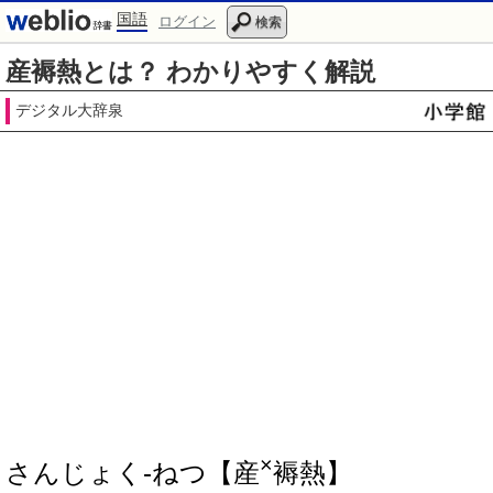
国語
ログイン
検索
産褥熱とは？ わかりやすく解説
デジタル大辞泉
×
さんじょく‐ねつ【産
褥熱】