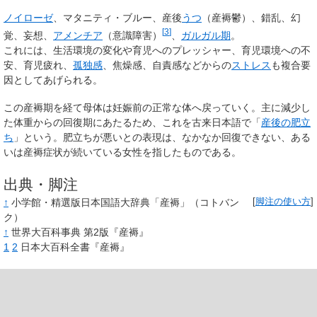
ノイローゼ
、マタニティ・ブルー、産後
うつ
（
産褥鬱
）、錯乱、幻
[
3
]
覚、妄想、
アメンチア
（意識障害）
、
ガルガル期
。
これには、生活環境の変化や育児へのプレッシャー、育児環境への不
安、育児疲れ、
孤独感
、焦燥感、自責感などからの
ストレス
も複合要
因としてあげられる。
この産褥期を経て母体は妊娠前の正常な体へ戻っていく。主に減少し
た体重からの回復期にあたるため、これを古来日本語で「
産後の肥立
ち
」という。
肥立ちが悪い
との表現は、なかなか回復できない、ある
いは産褥症状が続いている女性を指したものである。
出典・脚注
↑
小学館・精選版日本国語大辞典「産褥」
（コトバン
[
脚注の使い方
]
ク）
↑
世界大百科事典 第2版『産褥』
1
2
日本大百科全書『産褥』