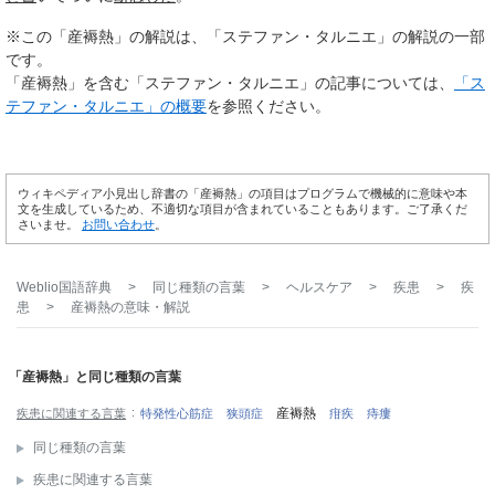
※この「産褥熱」の解説は、「ステファン・タルニエ」の解説の一部
です。
「産褥熱」を含む「ステファン・タルニエ」の記事については、
「ス
テファン・タルニエ」の概要
を参照ください。
ウィキペディア小見出し辞書の「産褥熱」の項目はプログラムで機械的に意味や本
文を生成しているため、不適切な項目が含まれていることもあります。ご了承くだ
さいませ。
お問い合わせ
。
Weblio国語辞典
>
同じ種類の言葉
>
ヘルスケア
>
疾患
>
疾
患
>
産褥熱
の意味・解説
「産褥熱」と同じ種類の言葉
産褥熱
疾患に関連する言葉
特発性心筋症
狭頭症
疳疾
痔瘻
同じ種類の言葉
疾患に関連する言葉