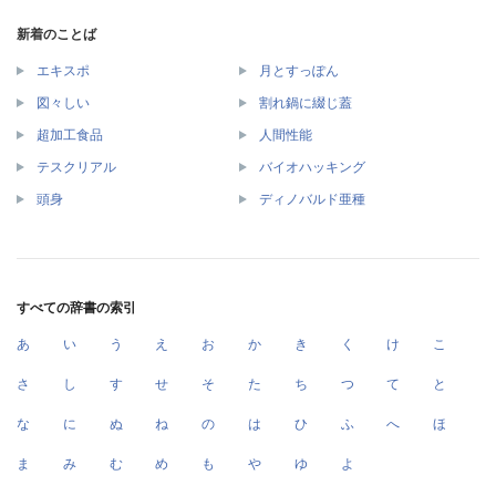
新着のことば
エキスポ
月とすっぽん
図々しい
割れ鍋に綴じ蓋
超加工食品
人間性能
テスクリアル
バイオハッキング
頭身
ディノバルド亜種
すべての辞書の索引
あ
い
う
え
お
か
き
く
け
こ
さ
し
す
せ
そ
た
ち
つ
て
と
な
に
ぬ
ね
の
は
ひ
ふ
へ
ほ
ま
み
む
め
も
や
ゆ
よ