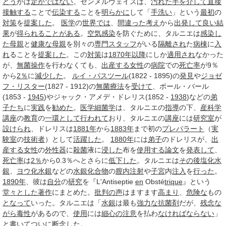
どう
かは
定かではない
。センメルヴェイスは、
汚れた手
を介して
直接
接触する
ことで
伝染する
ことを
明らかに
して「
手洗い
」という
最初
の
対策
を
提案した
。
医学
の
世界では
、
間違った
考え
から
出発して
良い
結
果
が
得られる
ことがある
。
空気感染
を防ぐために、タルニエは
感染し
た
母親
と
健康な
母親
を別々の
専門
スタッフ
がいる
隔離され
た
病棟
に
入
れ
ることを
提案した
。この
対策
は
1870年以降
にしか
適用され
なかった
が、
無菌操作
を行わなくても、
出産する
女性
の
病院
での
死亡率
が9％
から
2％
に
減少した
。
ルイ・パスツール
(1822 - 1895)の
発見
や
ジョゼ
フ・リスター
(1827 - 1912)の
無菌
療法
を
受けて
、ポール・バール
(1853 -
1945
)やジャック・アメデ・ドレリス(1852 -
1938
)などの
弟
子たち
に
実践
を
勧めた
。
医学
細菌学
は、タルニエの
指導
の下、
産科学
講座
の
教育
の
一環として
行われて
おり、タルニエの
講座
には
研究室
が
設けられ
、ドレリスは
1881年
から
1883年
まで初の
プレパラート
（
実
験室
の
技術者
）として
活躍した
。
1880年
には
弟子
のドレリスが、
出
産する
女性
の
外性器
に
殺菌
液に
浸した
布を
使用する
論文
を
発表して
、
死亡率
は
2％
から0.3％へとさらに
低下した
。タルニエは
その後
塩化水
銀
、
ヨウ化水銀
などの
水銀化
合物
の
膣内
注射
や
子宮
内
注入
を
行った
。
1890年
、彼は
自分
の
研究
を『L'Antiseptie
en
Obsté
trique
』という
堂々とした
著作
にまとめた。
批判の声
はますます
高まり
、
危険な
もの
となって
いった。タルニエは「
水銀
は最も
強力な
抗菌剤
だが、
残念な
がら
毒性
があるので、
使用
には
細心の注意
を払わ
なければ
ならない
」
と書
いてついに
断念した
。