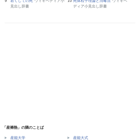
若くしての死
ウィキペディア小
死体粒子理論と消毒法
ウィキペ
見出し辞書
ディア小見出し辞書
「産褥熱」の隣のことば
産能大学
産能大式