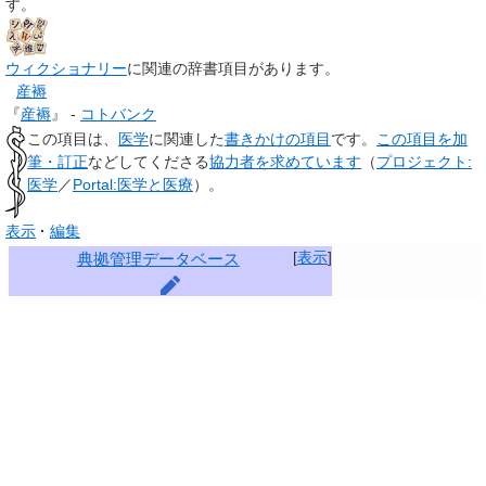
す。
ウィクショナリー
に関連の辞書項目があります。
産褥
『
産褥
』 -
コトバンク
この項目は、
医学
に関連した
書きかけの項目
です。
この項目を加
筆・訂正
などしてくださる
協力者を求めています
（
プロジェクト:
医学
／
Portal:医学と医療
）。
表示
編集
[
表示
]
典拠管理データベース