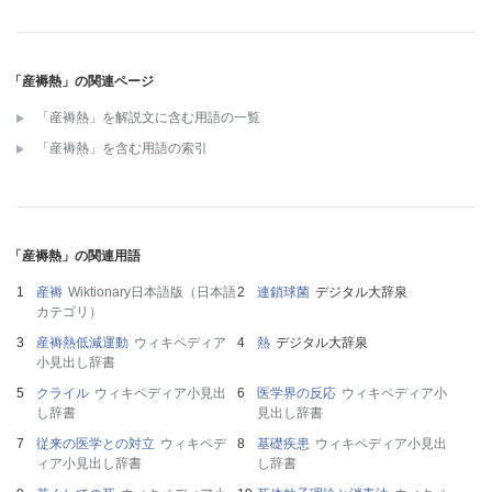
「産褥熱」の関連ページ
「産褥熱」を解説文に含む用語の一覧
「産褥熱」を含む用語の索引
「産褥熱」の関連用語
産褥
Wiktionary日本語版（日本語
連鎖球菌
デジタル大辞泉
カテゴリ）
産褥熱低減運動
ウィキペディア
熱
デジタル大辞泉
小見出し辞書
クライル
ウィキペディア小見出
医学界の反応
ウィキペディア小
し辞書
見出し辞書
従来の医学との対立
ウィキペデ
基礎疾患
ウィキペディア小見出
ィア小見出し辞書
し辞書