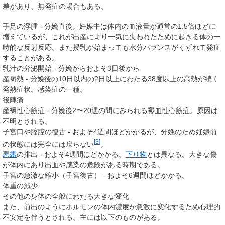
差があり、無発症の場合もある。
手足の浮腫 - 分娩直後。妊娠中は体内の血液量が通常の1.5倍ほどに
増えているが、これが出産により一気に失われたために起きる体の一
時的な反射反応。また授乳が始まっても水分バランスがくずれて発症
することがある。
乳汁の分泌開始 - 分娩からおよそ3日後から
産褥熱
- 分娩後の10日以内の2日以上にわたる38度以上の高熱が続く
発熱症状。感染症の一種。
後陣痛
産褥性心筋症 - 分娩後2〜20週の間にみられる鬱血性心筋症。原因は
不明とされる。
子宮口や腟腔の復古 - およそ4週間ほどかかるが、分娩のため妊娠前
[
3
]
の状態には完全には戻らない
。
悪露
の排出 - およそ4週間ほどかかる。
下り物
とは異なる。大きな傷
が体内にあり出血や感染の危険がある時期である。
子宮の急激な縮小（子宮復古） - およそ6週間ほどかかる。
体重の減少
その他の身体の全般にわたる大きな変化
また、前出のようにホルモンの体内濃度が急激に変化するため心理的
不安定を伴うとされる。主には以下のものがある。