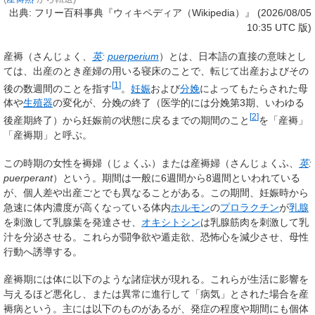
出典: フリー百科事典『ウィキペディア（Wikipedia）』 (2026/08/05
10:35 UTC 版)
産褥
（さんじょく、
英
:
puerperium
）とは、日本語の直接の意味とし
ては、出産のとき産婦の用いる寝床のことで、転じて出産およびその
[
1
]
後の数週間のことを指す
。
妊娠
および
分娩
によってもたらされた母
体や
生殖器
の変化が、分娩の終了（医学的には分娩第3期、いわゆる
[
2
]
後産
期終了）から妊娠前の状態に戻るまでの期間のこと
を「産褥」
「産褥期」と呼ぶ。
この時期の女性を
褥婦
（じょくふ）または
産褥婦
（さんじょくふ、
英
:
puerperant
）という。期間は一般に6週間から8週間といわれている
が、個人差や出産ごとでも異なることがある。この期間、妊娠時から
急速に体内濃度が高くなっている体内
ホルモン
の
プロラクチン
が
乳腺
を刺激して乳腺葉を発達させ、
オキシトシン
は乳腺筋肉を刺激して乳
汁を分泌させる。これらが闘争欲や遁走欲、恐怖心を減少させ、母性
行動へ誘導する。
産褥期には体に以下のような諸症状が現れる。これらが生活に影響を
与えるほど悪化し、または異常に進行して「病気」とされた場合を
産
褥病
という。主には以下のものがあるが、発症の程度や期間にも個体