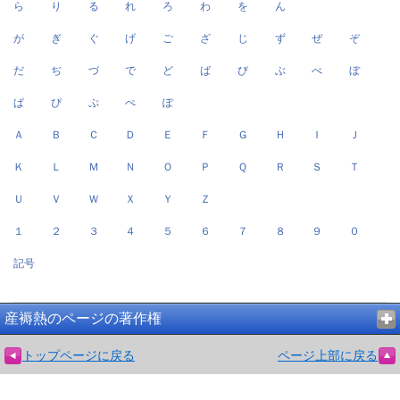
ら
り
る
れ
ろ
わ
を
ん
が
ぎ
ぐ
げ
ご
ざ
じ
ず
ぜ
ぞ
だ
ぢ
づ
で
ど
ば
び
ぶ
べ
ぼ
ぱ
ぴ
ぷ
ぺ
ぽ
Ａ
Ｂ
Ｃ
Ｄ
Ｅ
Ｆ
Ｇ
Ｈ
Ｉ
Ｊ
Ｋ
Ｌ
Ｍ
Ｎ
Ｏ
Ｐ
Ｑ
Ｒ
Ｓ
Ｔ
Ｕ
Ｖ
Ｗ
Ｘ
Ｙ
Ｚ
１
２
３
４
５
６
７
８
９
０
記号
産褥熱のページの著作権
トップページに戻る
ページ上部に戻る