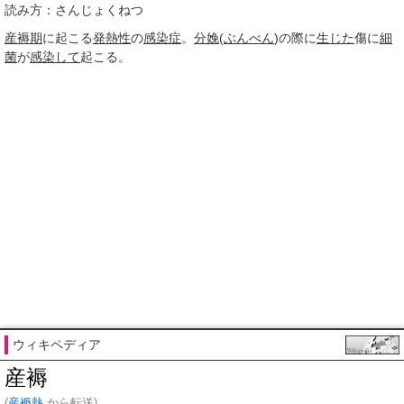
読み方：さんじょくねつ
産褥期
に起こる
発熱性
の
感染症
。
分娩
(
ぶんべん
)の際に
生じた
傷に
細
菌
が
感染して
起こる。
ウィキペディア
産褥
(
産褥熱
から転送)