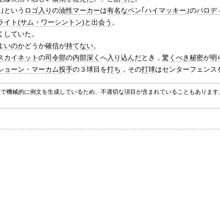
｣という
ロゴ
入り
の
油性マーカー
は
有名な
ペン
｢
ハイマッキー
｣の
パロデ
ライト
(
サム・ワーシントン
)と
出会う
。
くしていた。
よいのか
どうか
確信
が
持てない
。
スカイネット
の
司令部
の
内部
深く
へ
入り込んだ
とき，
驚くべき
秘密
が
明
ショーン・マーカム
投手
の３球目を
打ち
，その
打球
はセンターフェンス
グラムで機械的に例文を生成しているため、不適切な項目が含まれていることもありま