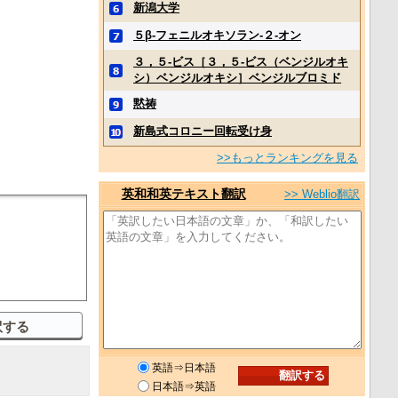
新潟大学
５β‐フェニルオキソラン‐２‐オン
３，５‐ビス［３，５‐ビス（ベンジルオキ
シ）ベンジルオキシ］ベンジルブロミド
黙祷
新島式コロニー回転受け身
>>もっとランキングを見る
英和和英テキスト翻訳
>> Weblio翻訳
英語⇒日本語
日本語⇒英語