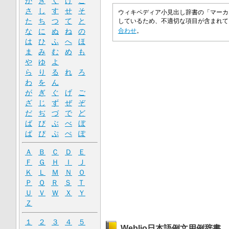
か
き
く
け
こ
さ
し
す
せ
そ
ウィキペディア小見出し辞書の「マーカ
た
ち
つ
て
と
しているため、不適切な項目が含まれ
な
に
ぬ
ね
の
合わせ
。
は
ひ
ふ
へ
ほ
ま
み
む
め
も
や
ゆ
よ
ら
り
る
れ
ろ
わ
を
ん
が
ぎ
ぐ
げ
ご
ざ
じ
ず
ぜ
ぞ
だ
ぢ
づ
で
ど
ば
び
ぶ
べ
ぼ
ぱ
ぴ
ぷ
ぺ
ぽ
Ａ
Ｂ
Ｃ
Ｄ
Ｅ
Ｆ
Ｇ
Ｈ
Ｉ
Ｊ
Ｋ
Ｌ
Ｍ
Ｎ
Ｏ
Ｐ
Ｑ
Ｒ
Ｓ
Ｔ
Ｕ
Ｖ
Ｗ
Ｘ
Ｙ
Ｚ
１
２
３
４
５
Weblio日本語例文用例辞書