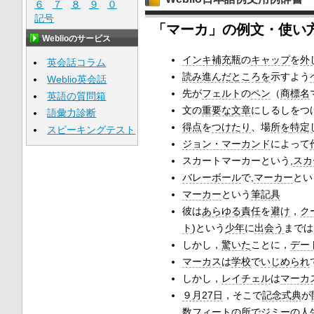
６
７
８
９
０
記号
「マーカ」の例文・使い
Weblioのサービス
インキ
補充
瓶の
キャップ
を
外
英会話コラム
読み進んだ
ところを
示すよう
Weblio英会話
先が
フェルト
の
ペン
（
商標名
英語の質問箱
文の
重要な
文章
にしるしをつ
語彙力診断
得点
を
つけたり
、場
所を
特定
スピーキングテスト
ジョン・マーカンド
によって
スカートマーカーという,
スカ
バレーボール
で,
マーカー
とい
マーカー
という
筆記具
彼は
あらゆる
責任
を
避け
，
ク
ト
)という
少年
に
出会う
までは
しかし，
驚いた
ことに，
デー
マーカス
は
学校
で
いじめられ
しかし，
レイチェル
は
マーカ
９月27日
，そこで
記念式典
が
数
フィート
の所で
ジミー
の
人