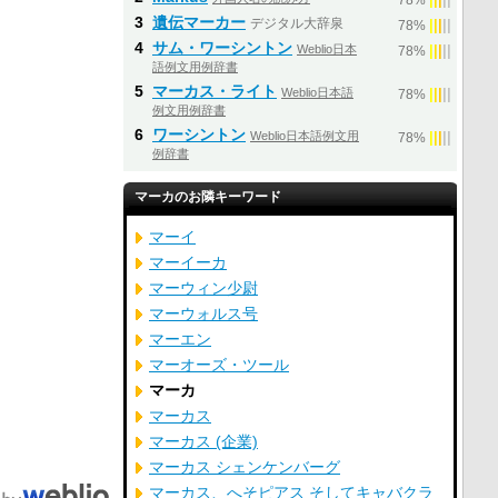
78%
3
遺伝マーカー
デジタル大辞泉
|
|
|
|
|
78%
4
サム・ワーシントン
Weblio日本
|
|
|
|
|
78%
語例文用例辞書
5
マーカス・ライト
Weblio日本語
|
|
|
|
|
78%
例文用例辞書
6
ワーシントン
Weblio日本語例文用
|
|
|
|
|
78%
例辞書
マーカのお隣キーワード
マーイ
マーイーカ
マーウィン少尉
マーウォルス号
マーエン
マーオーズ・ツール
マーカ
マーカス
マーカス (企業)
マーカス シェンケンバーグ
マーカス、へそピアス そしてキャバクラ