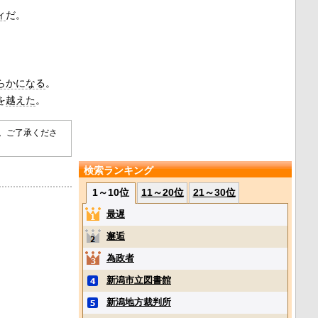
ィ
だ。
らかになる
。
を
越えた
。
す。ご了承くださ
検索ランキング
1～10位
11～20位
21～30位
最遅
邂逅
為政者
新潟市立図書館
新潟地方裁判所