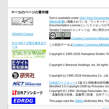
マーカのページの著作権
Text is available under
GNU Free Documentat
Weblio辞書
に掲載されている「ウィキペディア小
Documentation Licenseというライセ
Tanaka Corpusのコンテンツは、特に
TANAKA Corpus
Creative Commons Attributio
京大-NICT 日英中基本文デ
この対訳データは
Creative Commons Attributi
ータ
Copyright © 1995-2026 Hamajima Shoten, Publ
Copyright © Benesse Holdings, Inc. All rights
Copyright (c) 1995-2026 Kenkyusha Co., Ltd. A
日本語ワードネット
1.1版 (C) 情報通信研究機構
WordNet 3.0 Copyright 2006 by Princeton Unive
Copyright (C) 1994- Nichigai Associates, Inc., 
「斎藤和英大辞典」斎藤秀三郎著、日外アソ
This page uses the
JMdict
dictionary files. Th
ビジ