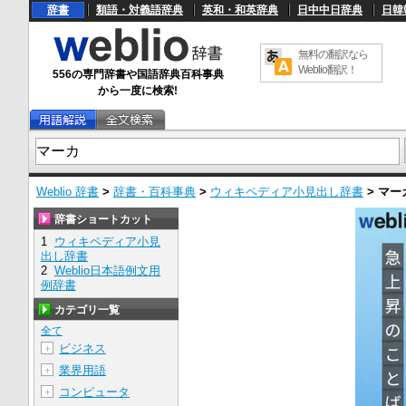
辞書
類語・対義語辞典
英和・和英辞典
日中中日辞典
日韓
無料の翻訳なら
Weblio翻訳！
556の専門辞書や国語辞典百科事典
から一度に検索!
Weblio 辞書
>
辞書・百科事典
>
ウィキペディア小見出し辞書
>
マー
辞書ショートカット
1
ウィキペディア小見
出し辞書
2
Weblio日本語例文用
例辞書
カテゴリ一覧
全て
ビジネス
＋
業界用語
＋
コンピュータ
＋