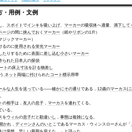
方・用例・文例
し
、
スポイト
で
インキ
を
吸い上げ
、
マーカー
の
吸収体
へ
適量
、
滴下して
ページ
の間に
挟んで
おく
マーカー
（紙や
リボン
の1片）
マジックマーカー）
けるのに
使用される
蛍光
マーカー
した
りするために
表面
に
差し込む
小さ
い
マーカー
作られ
た
日本人
の
探偵
ート
の
床上
寸法
を
計る
物差し
う,
ネット
両端
に付け
られた
コート
標示
用帯
ールな
人生
を
送って
いる――
確かに
その通り
である，
12歳
の
マーカス
(
。
ト
の
相手
は，
友人
の
息子
，
マーカス
を
連れて
くる。
ている。
ス
を
ウィル
の
息子
だと
勘違いし
，
事態
は
複雑になる
。
開かれ
，
ディーン
さんのいと
こであるマーカス・ウィンスローさんが「
生
は突然，悲しい
最期
を
迎えた
。」と
語った
。