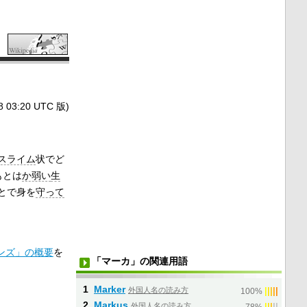
3:20 UTC 版)
スライム
状でど
もとは
か弱い
生
とで身を
守って
ンズ」の概要
を
「マーカ」の関連用語
1
Marker
外国人名の読み方
|
|
|
|
|
100%
2
Markus
外国人名の読み方
|
|
|
|
|