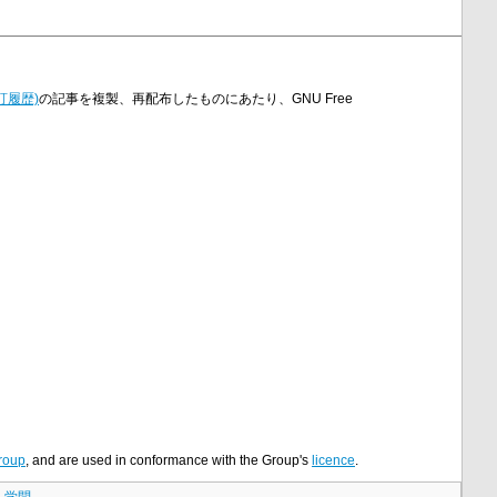
訂履歴)
の記事を複製、再配布したものにあたり、GNU Free
roup
, and are used in conformance with the Group's
licence
.
｜
学問