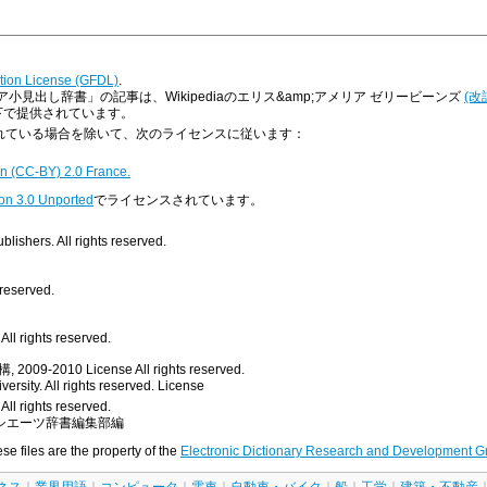
ion License (GFDL)
.
見出し辞書」の記事は、Wikipediaのエリス&amp;アメリア ゼリービーンズ
(改
ンスの下で提供されています。
明示されている場合を除いて、次のライセンスに従います：
n (CC-BY) 2.0 France.
on 3.0 Unported
でライセンスされています。
ishers. All rights reserved.
 reserved.
ll rights reserved.
, 2009-2010
License
All rights reserved.
rsity. All rights reserved.
License
All rights reserved.
シエーツ辞書編集部編
ese files are the property of the
Electronic Dictionary Research and Development G
ネス
｜
業界用語
｜
コンピュータ
｜
電車
｜
自動車・バイク
｜
船
｜
工学
｜
建築・不動産