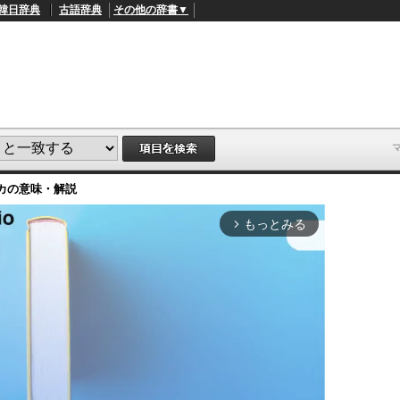
韓日辞典
古語辞典
その他の辞書▼
カ
の意味・解説
もっとみる
arrow_forward_ios