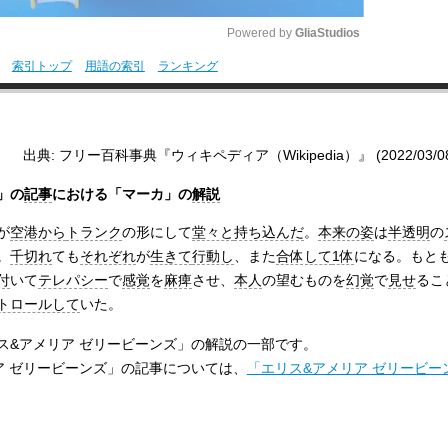
Powered by 
GliaStudios
索引トップ
用語の索引
ランキング
M
u
t
出典: フリー百科事典『ウィキペディア（Wikipedia）』 (2022/03/08 0
e
」の
記事
における「マーカ」の
解説
が
空港から
トランク
の形にして
堂々と
持ち込んだ
。
本来の姿
は
半透明
の
。
千切れ
ても
それぞれ
が
生きて
行動し
、また
合体して
1体
になる。もと
付
いて
テレパシー
で
感覚
を
麻痺
させ、
本人
の望むものを
幻覚
で
見せ
るこ
トロールして
いた。
ス&アメリア ゼリービーンズ」の解説の一部です。
ア ゼリービーンズ」の記事については、
「エリス&アメリア ゼリービー