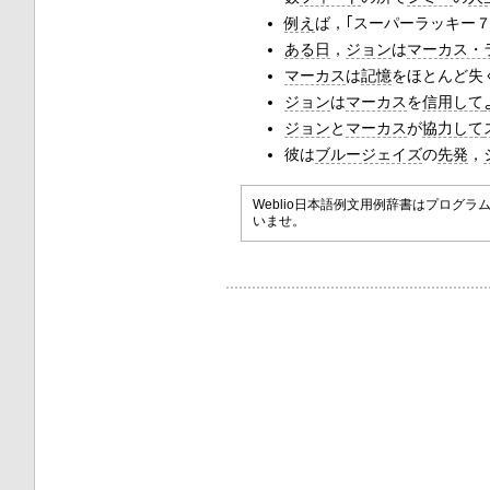
例え
ば，｢スーパーラッキー７
ある日
，
ジョン
は
マーカス・
マーカス
は
記憶
をほとんど失
ジョン
は
マーカス
を
信用して
ジョン
と
マーカス
が
協力して
彼は
ブルージェイズ
の
先発
，
Weblio日本語例文用例辞書はプロ
いませ。