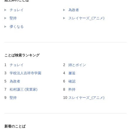
チョレイ
為政者
堅持
スレイヤーズ_(アニメ)
儚くなる
ことば検索ランキング
チョレイ
姉とボイン
学校法人吉祥寺学園
邂逅
為政者
確認
松村謙三 (実業家)
矜持
堅持
スレイヤーズ_(アニメ)
新着のことば