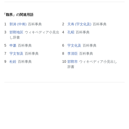
「魏県」の関連用語
郭涛 (中将)
百科事典
天寿 (宇文化及)
百科事典
邯鄲地区
ウィキペディア小見出
孔昭
百科事典
し辞書
申纂
百科事典
宇文化及
百科事典
宇文智及
百科事典
李清臣
百科事典
杜銓
百科事典
邯鄲市
ウィキペディア小見出し
辞書