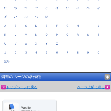
だ
ぢ
づ
で
ど
ば
び
ぶ
べ
ぼ
ぱ
ぴ
ぷ
ぺ
ぽ
Ａ
Ｂ
Ｃ
Ｄ
Ｅ
Ｆ
Ｇ
Ｈ
Ｉ
Ｊ
Ｋ
Ｌ
Ｍ
Ｎ
Ｏ
Ｐ
Ｑ
Ｒ
Ｓ
Ｔ
Ｕ
Ｖ
Ｗ
Ｘ
Ｙ
Ｚ
１
２
３
４
５
６
７
８
９
０
記号
魏県のページの著作権
トップページに戻る
ページ上部に戻る
Weblio