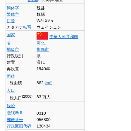
簡体字
魏县
繁体字
魏縣
拼音
Wèi Xiàn
カタカナ
転写
ウェイシェン
国家
中華人民共和国
省
河北
地級市
邯鄲市
行政級別
県
建置
漢代
再設置
1940年
面積
総面積
862
km²
人口
(2006)
83 万人
総人口
経済
電話番号
0310
郵便番号
056800
行政区画代碼
130434