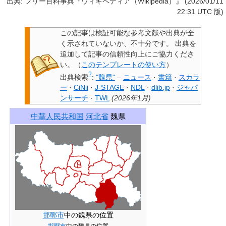
出典: フリー百科事典『ウィキペディア（Wikipedia）』 (2026/01/11
22:31 UTC 版)
この記事は検証可能な参考文献や出典が全
く示されていないか、不十分です。
出典を
追加して記事の信頼性向上にご協力くださ
い。
（
このテンプレートの使い方
）
?
出典検索
:
"魏県"
–
ニュース
·
書籍
·
スカラ
ー
·
CiNii
·
J-STAGE
·
NDL
·
dlib.jp
·
ジャパ
ンサーチ
·
TWL
(
2026年1月
)
中華人民共和国
河北省
魏県
邯鄲市
中の魏県の位置
邯鄲市
中の魏県の位置