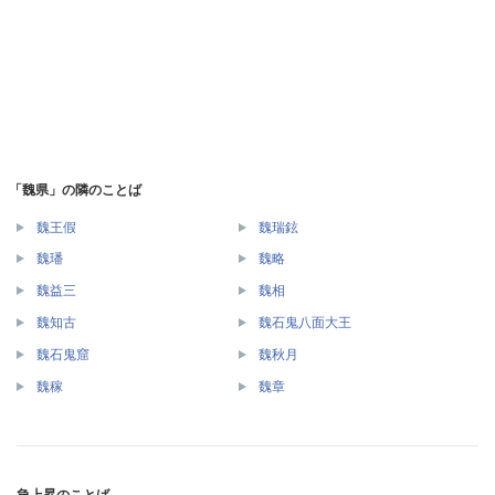
「魏県」の隣のことば
魏王假
魏瑞鉉
魏璠
魏略
魏益三
魏相
魏知古
魏石鬼八面大王
魏石鬼窟
魏秋月
魏稼
魏章
急上昇のことば