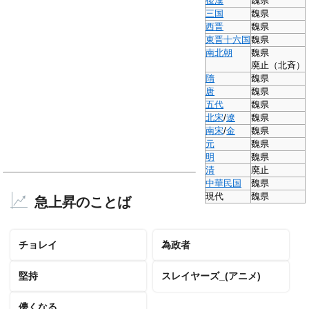
後漢
魏県
三国
魏県
西晋
魏県
東晋
十六国
魏県
南北朝
魏県
廃止
（北斉）
隋
魏県
唐
魏県
五代
魏県
北宋
/
遼
魏県
南宋
/
金
魏県
元
魏県
明
魏県
清
廃止
中華民国
魏県
現代
魏県
急上昇のことば
チョレイ
為政者
堅持
スレイヤーズ_(アニメ)
儚くなる