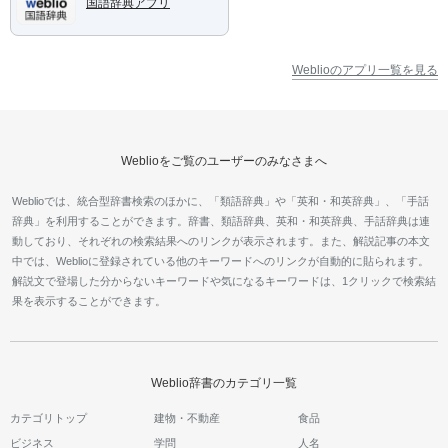
国語辞典アプリ
Weblioのアプリ一覧を見る
Weblioをご覧のユーザーのみなさまへ
Weblioでは、統合型辞書検索のほかに、「類語辞典」や「英和・和英辞典」、「手話
辞典」を利用することができます。辞書、類語辞典、英和・和英辞典、手話辞典は連
動しており、それぞれの検索結果へのリンクが表示されます。また、解説記事の本文
中では、Weblioに登録されている他のキーワードへのリンクが自動的に貼られます。
解説文で登場した分からないキーワードや気になるキーワードは、1クリックで検索結
果を表示することができます。
Weblio辞書のカテゴリ一覧
カテゴリトップ
建物・不動産
食品
ビジネス
学問
人名