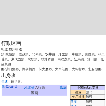
行政区画
街道:魏州街道
鎮:魏城鎮、徳政鎮、北皋鎮、双井鎮、牙里鎮、車往鎮、回隆鎮、張二
荘鎮、東代固鎮、院堡鎮、棘針寨鎮、南双廟鎮、辺馬鎮、泊口鎮、仕
望集鎮
郷:沙口集郷、野胡拐郷、前大磨郷、大辛荘郷、大馬村郷、北台頭郷
出身者
崔述
- 儒学者。
表
話
編
歴
[
表示
]
河北省
の行政
中国地名の変遷
建置
漢代
区画
使用状況
魏県
前漢
魏県