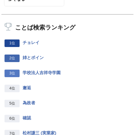
ことば検索ランキング
チョレイ
1位
姉とボイン
2位
学校法人吉祥寺学園
3位
邂逅
4位
為政者
5位
確認
6位
松村謙三 (実業家)
7位