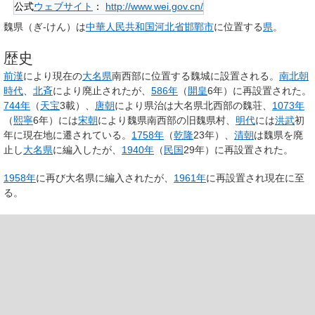
公式
ウェブサイト
：
http://www.wei.gov.cn/
魏県
（ぎ-けん）は
中華人民共和国
河北省
邯鄲市
に位置する
県
。
歴史
前漢
により現在の
大名県
南西部に位置する魏城に設置される。
南北朝
時代
、
北斉
により廃止されたが、
586年
（
開皇
6年）に再設置された。
744年
（
天宝
3載）、
唐朝
により県治は大名県北西部の魏荘、
1073年
（
熙寧
6年）には
宋朝
により魏県南西部の旧魏県村、
明代
には
洪武
初
年に現在地に遷されている。
1758年
（
乾隆
23年）、
清朝
は魏県を廃
止し
大名県
に編入したが、
1940年
（
民国
29年）に再設置された。
1958年
に再び大名県に編入されたが、
1961年
に再設置され現在に至
る。