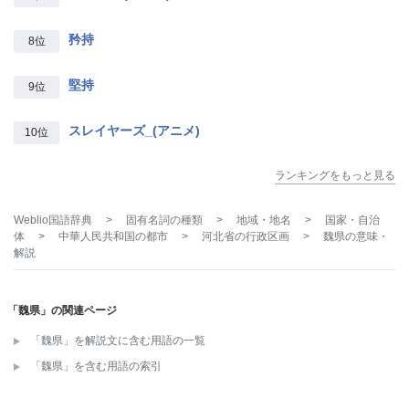
矜持
8位
堅持
9位
スレイヤーズ_(アニメ)
10位
ランキングをもっと見る
Weblio国語辞典
>
固有名詞の種類
>
地域・地名
>
国家・自治
体
>
中華人民共和国の都市
>
河北省の行政区画
>
魏県
の意味・
解説
「魏県」の関連ページ
「魏県」を解説文に含む用語の一覧
「魏県」を含む用語の索引