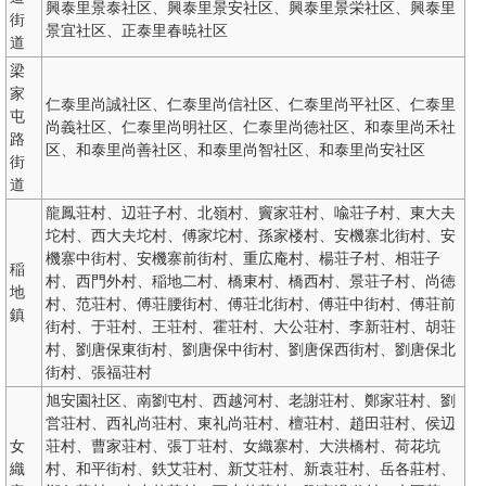
興泰里景泰社区、興泰里景安社区、興泰里景栄社区、興泰里
街
景宜社区、正泰里春暁社区
道
梁
家
仁泰里尚誠社区、仁泰里尚信社区、仁泰里尚平社区、仁泰里
屯
尚義社区、仁泰里尚明社区、仁泰里尚徳社区、和泰里尚禾社
路
区、和泰里尚善社区、和泰里尚智社区、和泰里尚安社区
街
道
龍鳳荘村、辺荘子村、北嶺村、竇家荘村、喩荘子村、東大夫
坨村、西大夫坨村、傅家坨村、孫家楼村、安機寨北街村、安
機寨中街村、安機寨前街村、重広庵村、楊荘子村、相荘子
稲
村、西門外村、稲地二村、橋東村、橋西村、景荘子村、尚徳
地
村、范荘村、傅荘腰街村、傅荘北街村、傅荘中街村、傅荘前
鎮
街村、于荘村、王荘村、霍荘村、大公荘村、李新荘村、胡荘
村、劉唐保東街村、劉唐保中街村、劉唐保西街村、劉唐保北
街村、張福荘村
旭安園社区、南劉屯村、西越河村、老謝荘村、鄭家荘村、劉
営荘村、西礼尚荘村、東礼尚荘村、檀荘村、趙田荘村、侯辺
女
荘村、曹家荘村、張丁荘村、女織寨村、大洪橋村、荷花坑
織
村、和平街村、鉄艾荘村、新艾荘村、新袁荘村、岳各莊村、