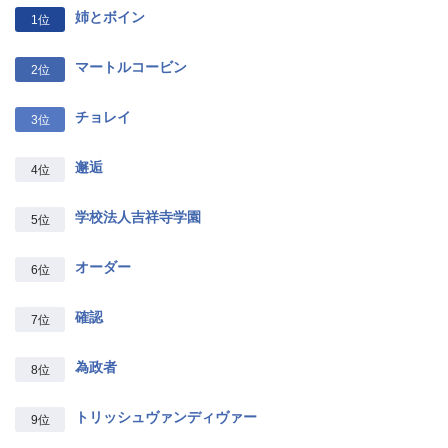
姉とボイン
1位
マートルコービン
2位
チョレイ
3位
邂逅
4位
学校法人吉祥寺学園
5位
オーダー
6位
確認
7位
為政者
8位
トリッシュヴァンディヴァー
9位