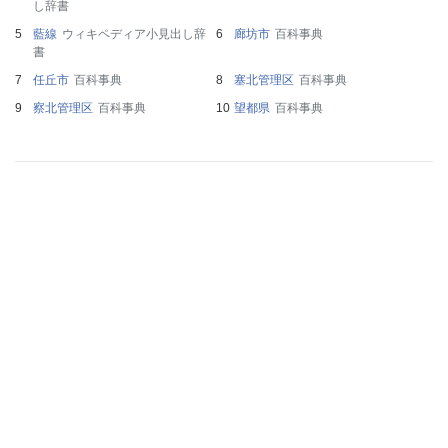
し辞書
藍線
ウィキペディア小見出し辞
廊坊市
百科事典
書
任丘市
百科事典
塞北管理区
百科事典
察北管理区
百科事典
望都県
百科事典