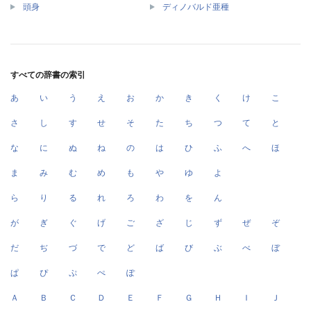
頭身
ディノバルド亜種
すべての辞書の索引
あ
い
う
え
お
か
き
く
け
こ
さ
し
す
せ
そ
た
ち
つ
て
と
な
に
ぬ
ね
の
は
ひ
ふ
へ
ほ
ま
み
む
め
も
や
ゆ
よ
ら
り
る
れ
ろ
わ
を
ん
が
ぎ
ぐ
げ
ご
ざ
じ
ず
ぜ
ぞ
だ
ぢ
づ
で
ど
ば
び
ぶ
べ
ぼ
ぱ
ぴ
ぷ
ぺ
ぽ
Ａ
Ｂ
Ｃ
Ｄ
Ｅ
Ｆ
Ｇ
Ｈ
Ｉ
Ｊ