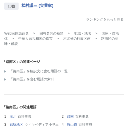
松村謙三 (実業家)
10位
ランキングをもっと見る
Weblio国語辞典
>
固有名詞の種類
>
地域・地名
>
国家・自治
体
>
中華人民共和国の都市
>
河北省の行政区画
>
路南区
の意
味・解説
「路南区」の関連ページ
「路南区」を解説文に含む用語の一覧
「路南区」を含む用語の索引
「路南区」の関連用語
海北
百科事典
路南
百科事典
廊坊地区
ウィキペディア小見出
唐山市
百科事典