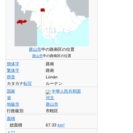
唐山市
中の路南区の位置
唐山市
中の路南区の位置
簡体字
路南
繁体字
路南
拼音
Lùnán
カタカナ
転写
ルーナン
国家
中華人民共和国
省
河北
地級市
唐山市
行政級別
市轄区
面積
総面積
67.33
km²
人口