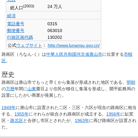
(2003)
24 万人
総人口
経済
電話番号
0315
郵便番号
063010
行政区画代碼
130202
公式
ウェブサイト
：
http://www.lunanqu.gov.cn/
路南区
（ろなん-く）は
中華人民共和国
河北省
唐山市
に位置する
市轄
区
。
歴史
路南区は唐山市でもっと早くから集落が形成された地区である。
明朝
の
万暦
年間に
山東
棗荘より住民が移住し集落を形成し、開平鉱務局の
設置にしたがい商業が発展した。
1949年
に唐山市に設置された二区・三区・六区が現在の路南区に相当
する。
1955年
にそれらが統合され路南区が成立する。
1956年
に缸窯
区・
路北区
と合併し市区とされたが、
1963年
に再び路南区が設置され
た。