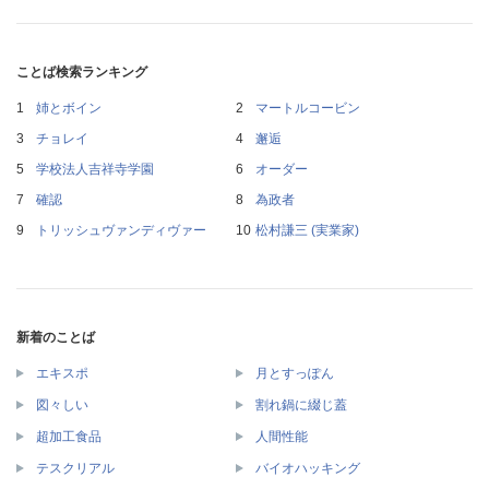
ことば検索ランキング
姉とボイン
マートルコービン
チョレイ
邂逅
学校法人吉祥寺学園
オーダー
確認
為政者
トリッシュヴァンディヴァー
松村謙三 (実業家)
新着のことば
エキスポ
月とすっぽん
図々しい
割れ鍋に綴じ蓋
超加工食品
人間性能
テスクリアル
バイオハッキング