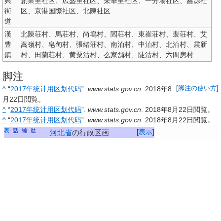
興
創業里社区、広盛里社区、栄華里社区、一分場社区、鑫源社
街
区、京港国際社区、北陳社区
道
漢
北陳荘村、馬荘村、尚塢村、閻荘村、東崔荘村、裴荘村、艾
豊
蒿嶺村、皂甸村、張緒荘村、南泊村、中泊村、北泊村、震新
鎮
村、田蘭荘村、黄粟沽村、么家舗村、陡沽村、六間房村
脚注
^
“
2017年统计用区划代码
”.
www.stats.gov.cn
.
2018年8
[
脚注の使い方
]
月22日
閲覧。
^
“
2017年统计用区划代码
”.
www.stats.gov.cn
.
2018年8月22日
閲覧。
^
“
2017年统计用区划代码
”.
www.stats.gov.cn
.
2018年8月22日
閲覧。
表
話
編
歴
[
表示
]
河北省
の行政区画