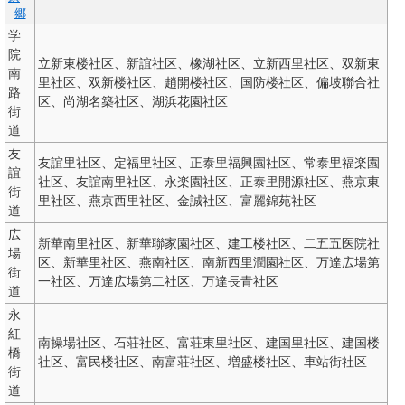
郷
学
院
立新東楼社区、新誼社区、橡湖社区、立新西里社区、双新東
南
里社区、双新楼社区、趙開楼社区、国防楼社区、偏坡聯合社
路
区、尚湖名築社区、湖浜花園社区
街
道
友
友誼里社区、定福里社区、正泰里福興園社区、常泰里福楽園
誼
社区、友誼南里社区、永楽園社区、正泰里開源社区、燕京東
街
里社区、燕京西里社区、金誠社区、富麗錦苑社区
道
広
新華南里社区、新華聯家園社区、建工楼社区、二五五医院社
場
区、新華里社区、燕南社区、南新西里潤園社区、万達広場第
街
一社区、万達広場第二社区、万達長青社区
道
永
紅
南操場社区、石荘社区、富荘東里社区、建国里社区、建国楼
橋
社区、富民楼社区、南富荘社区、増盛楼社区、車站街社区
街
道