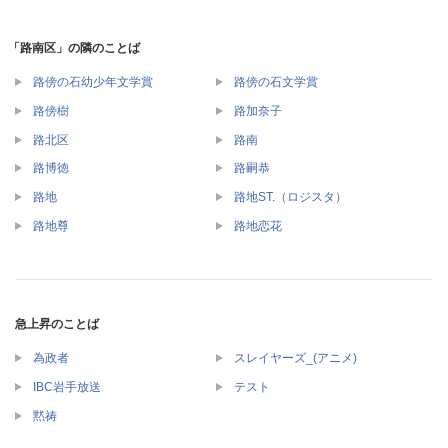
「路南区」の隣のことば
路傍の石幼少年文学賞
路傍の石文学賞
路傍樹
路加奈子
路北区
路南
路博徳
路嗣恭
路地
路地ST.（ロジスタ）
路地尊
路地恋花
急上昇のことば
為政者
スレイヤーズ_(アニメ)
IBC岩手放送
テスト
黙祷