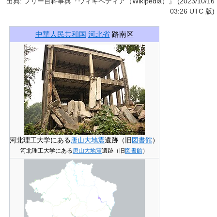
出典: フリー百科事典『ウィキペディア（Wikipedia）』 (2023/10/16
03:26 UTC 版)
中華人民共和国
河北省
路南区
河北理工大学にある
唐山大地震
遺跡（旧
図書館
）
河北理工大学にある
唐山大地震
遺跡（旧
図書館
）