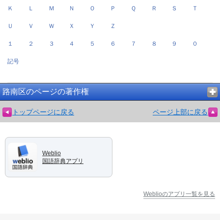
Ｋ
Ｌ
Ｍ
Ｎ
Ｏ
Ｐ
Ｑ
Ｒ
Ｓ
Ｔ
Ｕ
Ｖ
Ｗ
Ｘ
Ｙ
Ｚ
１
２
３
４
５
６
７
８
９
０
記号
路南区のページの著作権
トップページに戻る
ページ上部に戻る
Weblio
国語辞典アプリ
Weblioのアプリ一覧を見る