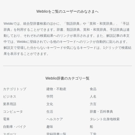
Weblioをご覧のユーザーのみなさまへ
Weblioでは、統合型辞書検索のほかに、「類語辞典」や「英和・和英辞典」、「手話
辞典」を利用することができます。辞書、類語辞典、英和・和英辞典、手話辞典は連
動しており、それぞれの検索結果へのリンクが表示されます。また、解説記事の本文
中では、Weblioに登録されている他のキーワードへのリンクが自動的に貼られます。
解説文で登場した分からないキーワードや気になるキーワードは、1クリックで検索結
果を表示することができます。
Weblio辞書のカテゴリ一覧
カテゴリトップ
建物・不動産
食品
ビジネス
学問
人名
業界用語
文化
方言
コンピュータ
生活
辞書・百科事典
電車
ヘルスケア
タレント出身地検索
自動車・バイク
趣味
船
スポーツ
登録辞書一覧
工学