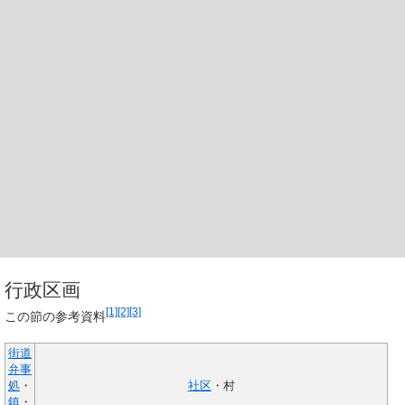
行政区画
[1]
[2]
[3]
この節の参考資料
街道
弁事
処
・
社区
・村
鎮
・