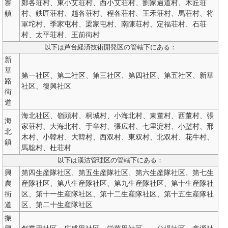
寨
鄭各荘村、東小艾荘村、西小艾荘村、劉家過道村、木匠荘
鎮
村、鉄匠荘村、趙各荘村、程各荘村、王禾荘村、馬荘村、将
軍坨村、季家屯村、梁家屯村、南陳荘村、定福荘村、石荘
村、太平荘村、王前街村
以下は芦台経済技術開発区の管轄下にある：
新
華
第一社区、第二社区、第三社区、第四社区、第五社区、新華
路
社区、復興社区
街
道
海北社区、嶺頭村、桐城村、小海北村、東董村、西董村、張
海
家荘村、大海北村、于辛村、張広村、七里淀村、小堼村、邢
北
木村、小韓村、大韓村、西双村、東双村、北双村、花牛村、
鎮
馬聡村、杜荘村
以下は漢沽管理区の管轄下にある：
興
第四生産隊社区、第五生産隊社区、第六生産隊社区、第七生
農
産隊社区、第八生産隊社区、第九生産隊社区、第十生産隊社
街
区、第十一生産隊社区、第十二生産隊社区、第十五生産隊社
道
区、第二十生産隊社区
振