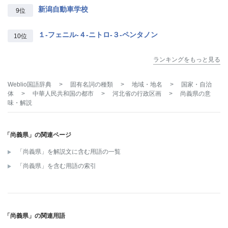
新潟自動車学校
9位
１‐フェニル‐４‐ニトロ‐３‐ペンタノン
10位
ランキングをもっと見る
Weblio国語辞典
>
固有名詞の種類
>
地域・地名
>
国家・自治
体
>
中華人民共和国の都市
>
河北省の行政区画
>
尚義県
の意
味・解説
「尚義県」の関連ページ
「尚義県」を解説文に含む用語の一覧
「尚義県」を含む用語の索引
「尚義県」の関連用語