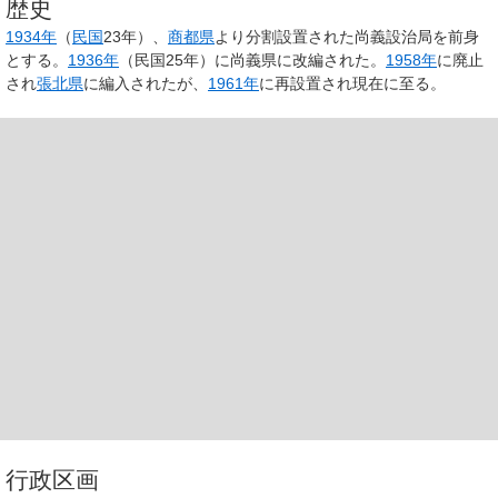
歴史
1934年
（
民国
23年）、
商都県
より分割設置された
尚義設治局
を前身
とする。
1936年
（民国25年）に
尚義県
に改編された。
1958年
に廃止
され
張北県
に編入されたが、
1961年
に再設置され現在に至る。
行政区画