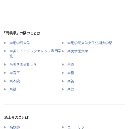
「尚義県」の隣のことば
尚絅学院大学
尚絅学院大学女子短期大学部
尚美ミュージックカレッジ専門学
尚美学園大学
校
尚美学園短期大学
尚義
尚育王
尚衞
尚衣院
尚裕
尚褫
尚詮
急上昇のことば
高物師
ニー・リフト