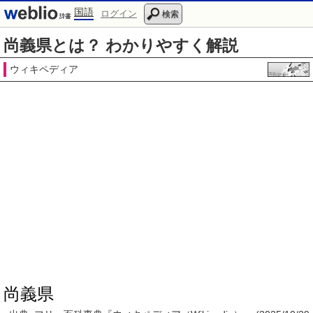
国語
ログイン
検索
尚義県とは？ わかりやすく解説
ウィキペディア
尚義県