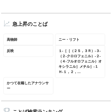
急上昇のことば
高物師
ニー・リフト
反映
１‐［［（２Ｓ，３Ｒ）‐３‐
（２‐クロロフェニル）‐２‐
（４‐フルオロフェニル）オ
キシラニル］メチル］‐１
Ｈ‐１，２，…
かつて在籍したアナウンサ
ー
ことば検索ランキング