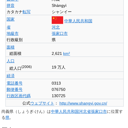
拼音
Shàngyì
カタカナ
転写
シャンイー
国家
中華人民共和国
省
河北
地級市
張家口市
行政級別
県
面積
総面積
2,621
km²
人口
(2006)
19 万人
総人口
経済
電話番号
0313
郵便番号
076750
行政区画代碼
130725
公式
ウェブサイト
：
http://www.shangyi.gov.cn/
尚義県
（しょうぎ-けん）は
中華人民共和国
河北省
張家口市
に位置す
る
県
。