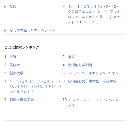
１‐［［（２Ｓ，３Ｒ）‐３‐（２‐
反映
クロロフェニル）‐２‐（４‐フルオ
ロフェニル）オキシラニル］メチ
ル］‐１Ｈ‐１，２，…
かつて在籍したアナウンサー
ことば検索ランキング
最遅
邂逅
為政者
新潟地方裁判所
新潟大学
５β‐フェニルオキソラン‐２‐オン
３，５‐ビス［３，５‐ビス（ベン
新潟清心女子中学校・高等学校
ジルオキシ）ベンジルオキシ］ベ
ンジルブロミド
新潟自動車学校
１‐フェニル‐４‐ニトロ‐３‐ペンタ
ノン