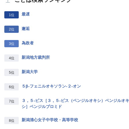
最遅
1位
邂逅
2位
為政者
3位
新潟地方裁判所
4位
新潟大学
5位
５β‐フェニルオキソラン‐２‐オン
6位
３，５‐ビス［３，５‐ビス（ベンジルオキシ）ベンジルオ
7位
シ］ベンジルブロミド
新潟清心女子中学校・高等学校
8位