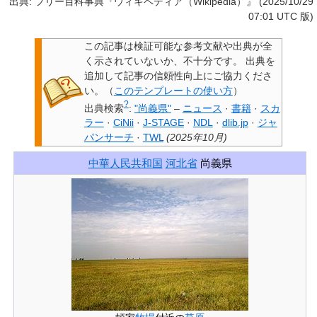
出典: フリー百科事典『ウィキペディア（Wikipedia）』 (2025/10/29
07:01 UTC 版)
この記事は検証可能な参考文献や出典が全
く示されていないか、不十分です。
出典を
追加して記事の信頼性向上にご協力くださ
い。
（
このテンプレートの使い方
）
?
出典検索
:
"尚義県"
–
ニュース
·
書籍
·
スカ
ラー
·
CiNii
·
J-STAGE
·
NDL
·
dlib.jp
·
ジャ
パンサーチ
·
TWL
(
2025年10月
)
中華人民共和国
河北省
尚義県