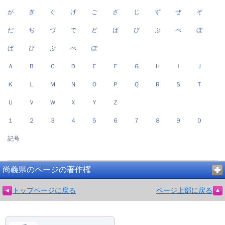
が
ぎ
ぐ
げ
ご
ざ
じ
ず
ぜ
ぞ
だ
ぢ
づ
で
ど
ば
び
ぶ
べ
ぼ
ぱ
ぴ
ぷ
ぺ
ぽ
Ａ
Ｂ
Ｃ
Ｄ
Ｅ
Ｆ
Ｇ
Ｈ
Ｉ
Ｊ
Ｋ
Ｌ
Ｍ
Ｎ
Ｏ
Ｐ
Ｑ
Ｒ
Ｓ
Ｔ
Ｕ
Ｖ
Ｗ
Ｘ
Ｙ
Ｚ
１
２
３
４
５
６
７
８
９
０
記号
尚義県のページの著作権
トップページに戻る
ページ上部に戻る