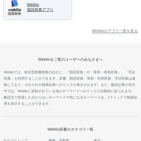
Weblio
国語辞典アプリ
Weblioのアプリ一覧を見る
Weblioをご覧のユーザーのみなさまへ
Weblioでは、統合型辞書検索のほかに、「類語辞典」や「英和・和英辞典」、「手話
辞典」を利用することができます。辞書、類語辞典、英和・和英辞典、手話辞典は連
動しており、それぞれの検索結果へのリンクが表示されます。また、解説記事の本文
中では、Weblioに登録されている他のキーワードへのリンクが自動的に貼られます。
解説文で登場した分からないキーワードや気になるキーワードは、1クリックで検索結
果を表示することができます。
Weblio辞書のカテゴリ一覧
カテゴリトップ
建物・不動産
食品