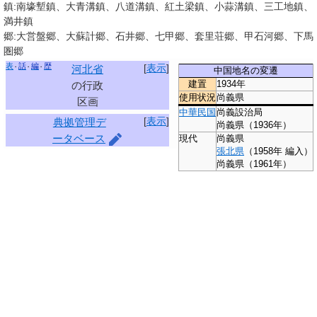
鎮:南壕塹鎮、大青溝鎮、八道溝鎮、紅土梁鎮、小蒜溝鎮、三工地鎮、
満井鎮
郷:大営盤郷、大蘇計郷、石井郷、七甲郷、套里荘郷、甲石河郷、下馬
圏郷
表
話
編
歴
[
表示
]
河北省
中国地名の変遷
建置
1934年
の行政
使用状況
尚義県
区画
中華民国
尚義設治局
[
表示
]
典拠管理デ
尚義県
（1936年）
ータベース
現代
尚義県
張北県
（1958年 編入）
尚義県
（1961年）