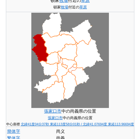
頓家
牧場
付近の
草原
頓家
牧場
付近の
草原
張家口市
中の尚義県の位置
張家口市
中の尚義県の位置
中心座標
北緯41度04分37秒
東経113度58分01秒
/
北緯41.07694度 東経113.96694度
簡体字
尚义
繁体字
尚義