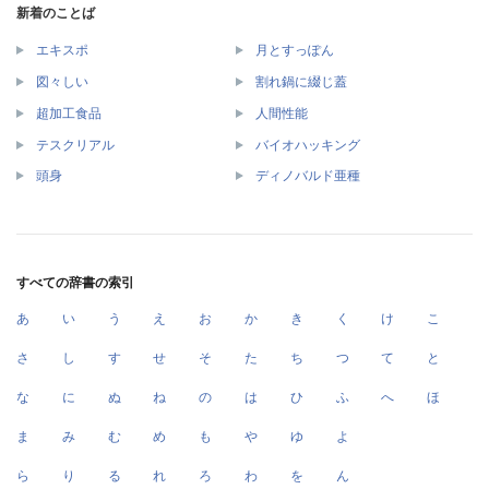
新着のことば
エキスポ
月とすっぽん
図々しい
割れ鍋に綴じ蓋
超加工食品
人間性能
テスクリアル
バイオハッキング
頭身
ディノバルド亜種
すべての辞書の索引
あ
い
う
え
お
か
き
く
け
こ
さ
し
す
せ
そ
た
ち
つ
て
と
な
に
ぬ
ね
の
は
ひ
ふ
へ
ほ
ま
み
む
め
も
や
ゆ
よ
ら
り
る
れ
ろ
わ
を
ん