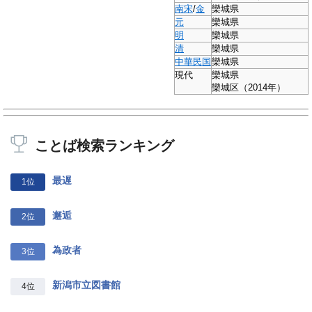
南宋
/
金
欒城県
元
欒城県
明
欒城県
清
欒城県
中華民国
欒城県
現代
欒城県
欒城区
（2014年）
ことば検索ランキング
最遅
1位
邂逅
2位
為政者
3位
新潟市立図書館
4位