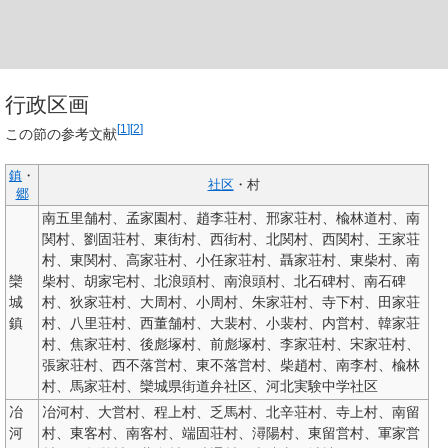
行政区画
[
1
]
[
2
]
この節の参考文献
鎮
・
社区
・村
郷
南五里舗村、孟家園村、趙李荘村、邢家荘村、楡林道村、南
関村、劉固荘村、東街村、西街村、北関村、西関村、王家荘
村、東関村、高家荘村、小任家荘村、聶家荘村、東柴村、南
欒
柴村、胡家宅村、北浪頭村、南浪頭村、北石碑村、南石碑
城
村、狄家荘村、大周村、小周村、朱家荘村、寺下村、田家荘
鎮
村、八里荘村、西董舗村、大裴村、小裴村、内営村、韓家荘
村、焦家荘村、後彪塚村、前彪塚村、李家荘村、宋家荘村、
張家荘村、西不落営村、東不落営村、柴趙村、南李村、楡林
村、馬家荘村、欒城県街道弁社区、河北実験中学社区
冶
冶河村、大営村、程上村、乏馬村、北辛荘村、寺上村、南留
河
村、東客村、南客村、端固荘村、潯陽村、東留営村、軍家営