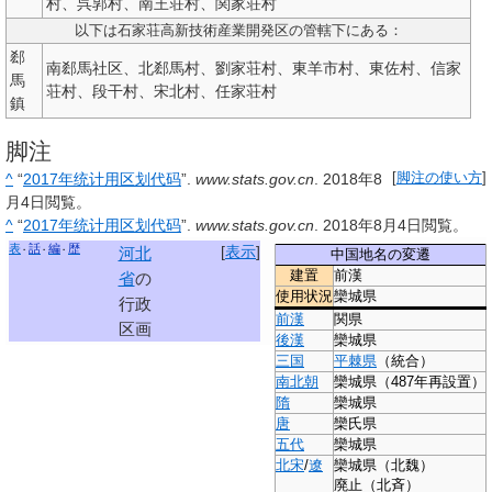
村、呉郭村、南王荘村、関家荘村
以下は石家荘高新技術産業開発区の管轄下にある：
郄
南郄馬社区、北郄馬村、劉家荘村、東羊市村、東佐村、信家
馬
荘村、段干村、宋北村、任家荘村
鎮
脚注
^
“
2017年统计用区划代码
”.
www.stats.gov.cn
.
2018年8
[
脚注の使い方
]
月4日
閲覧。
^
“
2017年统计用区划代码
”.
www.stats.gov.cn
.
2018年8月4日
閲覧。
表
話
編
歴
[
表示
]
河北
中国地名の変遷
建置
前漢
省
の
使用状況
欒城県
行政
前漢
関県
区画
後漢
欒城県
三国
平棘県
（統合）
南北朝
欒城県
（487年再設置）
隋
欒城県
唐
欒氏県
五代
欒城県
北宋
/
遼
欒城県
（北魏）
廃止
（北斉）