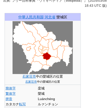
出典: フリー百科事典『ウィキペディア（Wikipedia）』 (2025/03/08
18:43 UTC 版)
中華人民共和国
河北省
欒城区
石家荘市
中の欒城区の位置
石家荘市
中の欒城区の位置
簡体字
栾城
繁体字
欒城
拼音
Luánchéng
カタカナ
転写
ルァンチョン