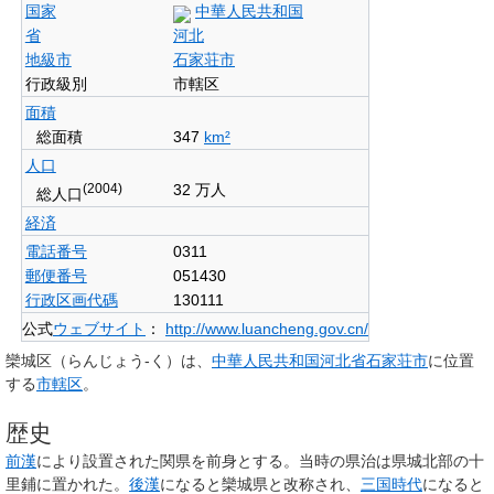
国家
中華人民共和国
省
河北
地級市
石家荘市
行政級別
市轄区
面積
総面積
347
km²
人口
(2004)
32 万人
総人口
経済
電話番号
0311
郵便番号
051430
行政区画代碼
130111
公式
ウェブサイト
：
http://www.luancheng.gov.cn/
欒城区
（らんじょう-く）は、
中華人民共和国
河北省
石家荘市
に位置
する
市轄区
。
歴史
前漢
により設置された
関県
を前身とする。当時の県治は県城北部の十
里鋪に置かれた。
後漢
になると
欒城県
と改称され、
三国時代
になると