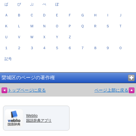
ぱ
ぴ
ぷ
ぺ
ぽ
Ａ
Ｂ
Ｃ
Ｄ
Ｅ
Ｆ
Ｇ
Ｈ
Ｉ
Ｊ
Ｋ
Ｌ
Ｍ
Ｎ
Ｏ
Ｐ
Ｑ
Ｒ
Ｓ
Ｔ
Ｕ
Ｖ
Ｗ
Ｘ
Ｙ
Ｚ
１
２
３
４
５
６
７
８
９
０
記号
欒城区のページの著作権
トップページに戻る
ページ上部に戻る
Weblio
国語辞典アプリ