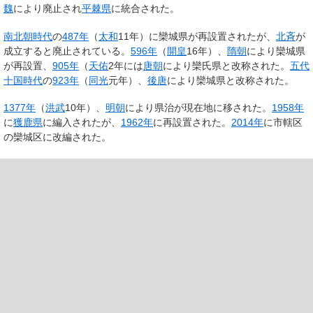
魏
により廃止され
平棘県
に統合された。
南北朝時代
の
487年
（
太和
11年）に
欒城県
が再設置されたが、
北斉
が
成立すると廃止されている。
596年
（
開皇
16年）、
隋朝
により
欒城県
が再設置、
905年
（
天佑
2年には
唐朝
により
欒氏県
と改称された。
五代
十国時代
の
923年
（
同光
元年）、
後唐
により
欒城県
と改称された。
1377年
（
洪武
10年）、
明朝
により県治が現在地に移された。
1958年
に
獲鹿県
に編入されたが、
1962年
に再設置された。
2014年
に市轄区
の
欒城区
に改編された。