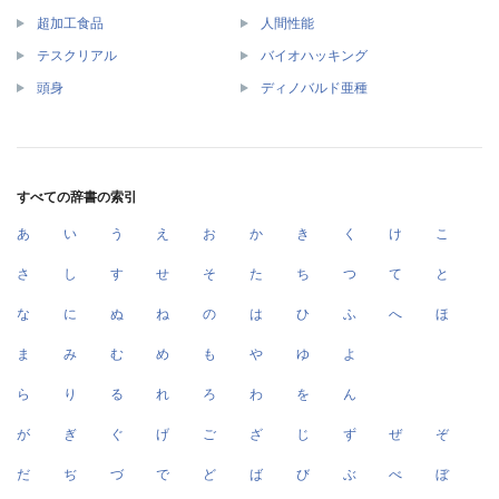
超加工食品
人間性能
テスクリアル
バイオハッキング
頭身
ディノバルド亜種
すべての辞書の索引
あ
い
う
え
お
か
き
く
け
こ
さ
し
す
せ
そ
た
ち
つ
て
と
な
に
ぬ
ね
の
は
ひ
ふ
へ
ほ
ま
み
む
め
も
や
ゆ
よ
ら
り
る
れ
ろ
わ
を
ん
が
ぎ
ぐ
げ
ご
ざ
じ
ず
ぜ
ぞ
だ
ぢ
づ
で
ど
ば
び
ぶ
べ
ぼ