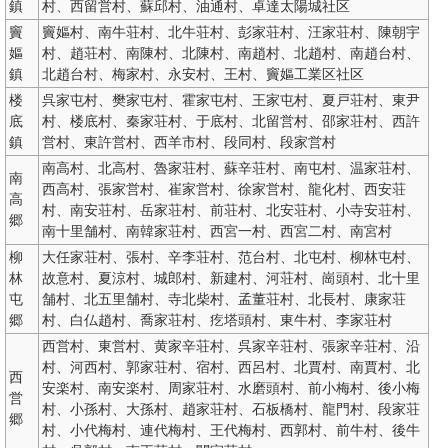
鎮
村、西留営村、蘇邱村、油通村、卓達太陽城社区
竇
竇嫗村、南牛荘村、北牛荘村、彭家荘村、汪家荘村、陳朝宇
嫗
村、趙荘村、南陳村、北陳村、南趙村、北趙村、南趙台村、
鎮
北趙台村、梅家村、永安村、王村、竇嫗工業区社区
楼
呉家屯村、樊家屯村、霍家屯村、王家屯村、夏戸荘村、東尹
底
村、楼底村、秦家荘村、于底村、北留営村、邵家荘村、西許
鎮
営村、東許営村、西羊市村、段同村、段家営村
南高村、北高村、魯家荘村、蘇辛荘村、南屯村、温家荘村、
南
西高村、張家営村、崔家営村、徐家営村、龍化村、西安荘
高
村、南安荘村、岳家荘村、前荘村、北安荘村、小寺安荘村、
郷
南十里舗村、南韓家荘村、西宮一村、西宮二村、南宮村
柳
大任家荘村、張村、辛李荘村、范台村、北屯村、柳林屯村、
林
故意村、夏涼村、城郎村、新建村、河荘村、崗頭村、北十里
屯
舗村、北五里舗村、寺北柴村、孟董荘村、北長村、康家荘
郷
村、白仏趙村、喬家荘村、疙塔頭村、東牛村、李家荘村
西営村、東営村、黄家辛荘村、呉家辛荘村、張家辛荘村、沿
村、河西村、郭家荘村、宿村、西呂村、北賈村、南賈村、北
西
安楽村、南安楽村、周家荘村、水磨頭村、前小梅村、後小梅
営
村、小孫村、大孫村、趙家荘村、石板橋村、龍門村、段家荘
郷
村、小代梅村、連代梅村、王代梅村、西郭村、前牛村、後牛