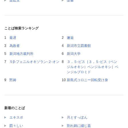
欒廷玉
欒書
ことば検索ランキング
最遅
邂逅
為政者
新潟市立図書館
新潟地方裁判所
新潟大学
５β‐フェニルオキソラン‐２‐オン
３，５‐ビス［３，５‐ビス（ベン
ジルオキシ）ベンジルオキシ］ベ
ンジルブロミド
黙祷
新島式コロニー回転受け身
新着のことば
エキスポ
月とすっぽん
図々しい
割れ鍋に綴じ蓋