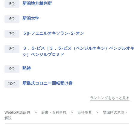
新潟地方裁判所
5位
新潟大学
6位
５β‐フェニルオキソラン‐２‐オン
7位
３，５‐ビス［３，５‐ビス（ベンジルオキシ）ベンジルオ
8位
シ］ベンジルブロミド
黙祷
9位
新島式コロニー回転受け身
10位
ランキングをもっと見る
Weblio国語辞典
>
辞書・百科事典
>
百科事典
>
欒城区
の意味・
解説