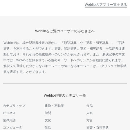
Weblioのアプリ一覧を見る
Weblioをご覧のユーザーのみなさまへ
Weblioでは、統合型辞書検索のほかに、「類語辞典」や「英和・和英辞典」、「手話
辞典」を利用することができます。辞書、類語辞典、英和・和英辞典、手話辞典は連
動しており、それぞれの検索結果へのリンクが表示されます。また、解説記事の本文
中では、Weblioに登録されている他のキーワードへのリンクが自動的に貼られます。
解説文で登場した分からないキーワードや気になるキーワードは、1クリックで検索結
果を表示することができます。
Weblio辞書のカテゴリ一覧
カテゴリトップ
建物・不動産
食品
ビジネス
学問
人名
業界用語
文化
方言
コンピュータ
生活
辞書・百科事典