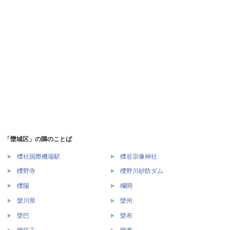
「欒城区」の隣のことば
櫟社国際機場駅
櫟谷宗像神社
櫟野寺
櫟野川砂防ダム
櫟陽
欄間
欒川県
欒州
欒巴
欒布