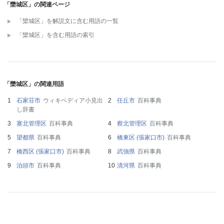
「欒城区」の関連ページ
「欒城区」を解説文に含む用語の一覧
「欒城区」を含む用語の索引
「欒城区」の関連用語
石家荘市
ウィキペディア小見出
任丘市
百科事典
し辞書
塞北管理区
百科事典
察北管理区
百科事典
望都県
百科事典
橋東区 (張家口市)
百科事典
橋西区 (張家口市)
百科事典
武強県
百科事典
泊頭市
百科事典
清河県
百科事典