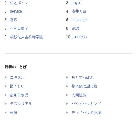
姉とボイン
buyer
service
浅井カヨ
邂逅
customer
小和田敏子
確認
学校法人吉祥寺学園
business
新着のことば
エキスポ
月とすっぽん
図々しい
割れ鍋に綴じ蓋
超加工食品
人間性能
テスクリアル
バイオハッキング
頭身
ディノバルド亜種