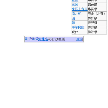
後漢
蠡吾県
三国
蠡吾県
東晋
十六国
蠡吾県
南北朝
廃止
（北斉）
明
博野県
清
博野県
中華民国
博野県
現代
博野県
表
話
編
歴
河北省
の行政区画
[
表示
]