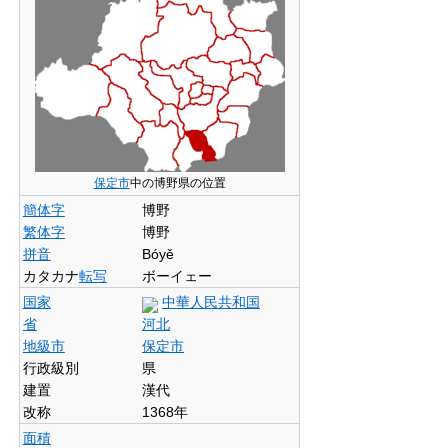
保定市
中の博野県の位置
簡体字
博野
繁体字
博野
拼音
Bóyě
カタカナ
転写
ボーイェー
国家
中華人民共和国
省
河北
地級市
保定市
行政級別
県
建置
漢代
改称
1368年
面積