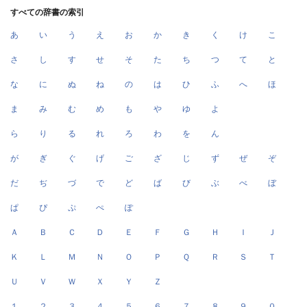
すべての辞書の索引
あ
い
う
え
お
か
き
く
け
こ
さ
し
す
せ
そ
た
ち
つ
て
と
な
に
ぬ
ね
の
は
ひ
ふ
へ
ほ
ま
み
む
め
も
や
ゆ
よ
ら
り
る
れ
ろ
わ
を
ん
が
ぎ
ぐ
げ
ご
ざ
じ
ず
ぜ
ぞ
だ
ぢ
づ
で
ど
ば
び
ぶ
べ
ぼ
ぱ
ぴ
ぷ
ぺ
ぽ
Ａ
Ｂ
Ｃ
Ｄ
Ｅ
Ｆ
Ｇ
Ｈ
Ｉ
Ｊ
Ｋ
Ｌ
Ｍ
Ｎ
Ｏ
Ｐ
Ｑ
Ｒ
Ｓ
Ｔ
Ｕ
Ｖ
Ｗ
Ｘ
Ｙ
Ｚ
１
２
３
４
５
６
７
８
９
０