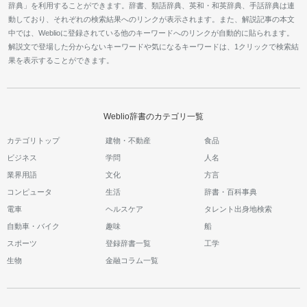
辞典」を利用することができます。辞書、類語辞典、英和・和英辞典、手話辞典は連
動しており、それぞれの検索結果へのリンクが表示されます。また、解説記事の本文
中では、Weblioに登録されている他のキーワードへのリンクが自動的に貼られます。
解説文で登場した分からないキーワードや気になるキーワードは、1クリックで検索結
果を表示することができます。
Weblio辞書のカテゴリ一覧
カテゴリトップ
建物・不動産
食品
ビジネス
学問
人名
業界用語
文化
方言
コンピュータ
生活
辞書・百科事典
電車
ヘルスケア
タレント出身地検索
自動車・バイク
趣味
船
スポーツ
登録辞書一覧
工学
生物
金融コラム一覧