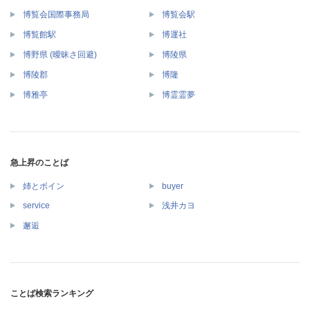
博覧会国際事務局
博覧会駅
博覧館駅
博運社
博野県 (曖昧さ回避)
博陵県
博陵郡
博隆
博雅亭
博霊霊夢
急上昇のことば
姉とボイン
buyer
service
浅井カヨ
邂逅
ことば検索ランキング