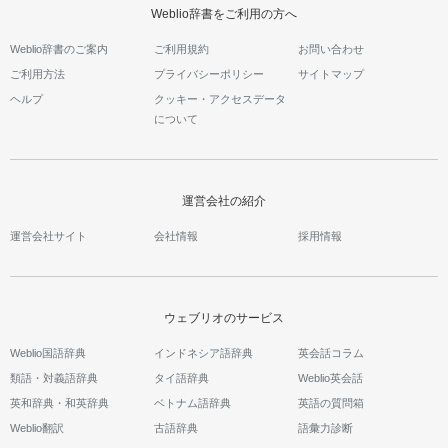
Weblio辞書をご利用の方へ
Weblio辞書のご案内
ご利用規約
お問い合わせ
ご利用方法
プライバシーポリシー
サイトマップ
ヘルプ
クッキー・アクセスデータ
について
運営会社の紹介
運営会社サイト
会社情報
採用情報
ウェブリオのサービス
Weblio国語辞典
インドネシア語辞典
英会話コラム
類語・対義語辞典
タイ語辞典
Weblio英会話
英和辞典・和英辞典
ベトナム語辞典
英語の質問箱
Weblio翻訳
古語辞典
語彙力診断