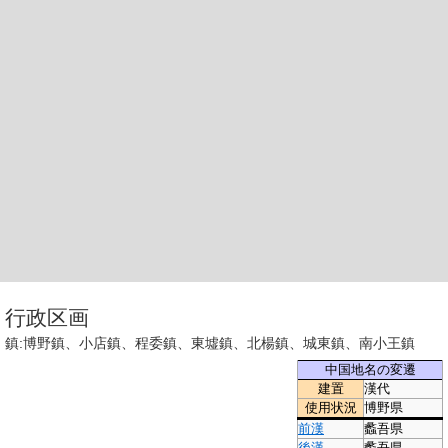
行政区画
鎮:博野鎮、小店鎮、程委鎮、東墟鎮、北楊鎮、城東鎮、南小王鎮
中国地名の変遷
建置
漢代
使用状況
博野県
前漢
蠡吾県