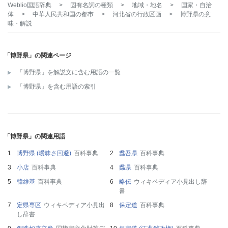
Weblio国語辞典
>
固有名詞の種類
>
地域・地名
>
国家・自治
体
>
中華人民共和国の都市
>
河北省の行政区画
>
博野県
の意
味・解説
「博野県」の関連ページ
「博野県」を解説文に含む用語の一覧
「博野県」を含む用語の索引
「博野県」の関連用語
博野県 (曖昧さ回避)
百科事典
蠡吾県
百科事典
小店
百科事典
蠡県
百科事典
韓維基
百科事典
略伝
ウィキペディア小見出し辞
書
定県専区
ウィキペディア小見出
保定道
百科事典
し辞書