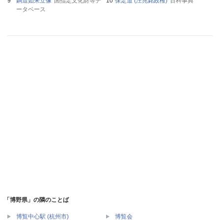
銅造如来立像
国指定文化財等デ
保定道 (汪兆銘政権)
百科事典
ータベース
「博野県」の隣のことば
博覧中心駅 (杭州市)
博覧会