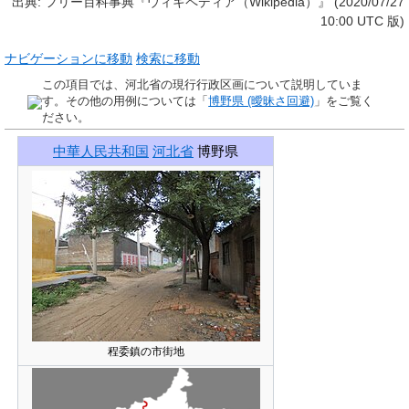
出典: フリー百科事典『ウィキペディア（Wikipedia）』 (2020/07/27
10:00 UTC 版)
ナビゲーションに移動
検索に移動
この項目では、河北省の現行行政区画について説明していま
す。その他の用例については「
博野県 (曖昧さ回避)
」をご覧く
ださい。
中華人民共和国
河北省
博野県
程委鎮の市街地