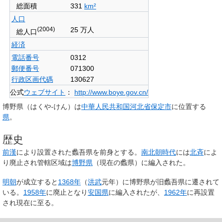
総面積
331
km²
人口
(2004)
25 万人
総人口
経済
電話番号
0312
郵便番号
071300
行政区画代碼
130627
公式
ウェブサイト
：
http://www.boye.gov.cn/
博野県
（はくや-けん）は
中華人民共和国
河北省
保定市
に位置する
県
。
歴史
前漢
により設置された
蠡吾県
を前身とする。
南北朝時代
には
北斉
によ
り廃止され管轄区域は
博野県
（現在の蠡県）に編入された。
明朝
が成立すると
1368年
（
洪武
元年）に
博野県
が旧蠡吾県に遷されて
いる。
1958年
に廃止となり
安国県
に編入されたが、
1962年
に再設置
され現在に至る。