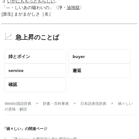
３
いかにも
もっともらしい
。
「―・しいあの嘘わいの」〈浄・
油地獄
〉
[派生]
まがまがしさ
［名］
急上昇のことば
姉とボイン
buyer
service
邂逅
確認
Weblio国語辞典
>
辞書・百科事典
>
日本語表現辞典
>
禍々しい
の意味・解説
「禍々しい」の関連ページ