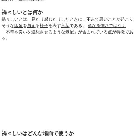
禍々しいとは何か
禍々しいとは、
見た
り
感じた
りしたときに、
不吉
で
悪いこと
が
起こり
そうな
印象
を
与え
る
様子
を表す
言葉
である。
単なる
怖さ
ではなく
、
「不幸や
災い
を
連想させる
ような
気配
」が
含まれ
ている点が
特徴
であ
る。
禍々しいはどんな場面で使うか