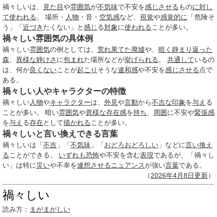
禍々しいは、
見た目
や
雰囲気
が
不気味
で不安を
感じさせる
もの
に対し
て
使われる
。 場所・
人物
・音・
空気感
など、
視覚
や
感覚的に
「危険そ
う」「
近づき
たくない」と
感じ
る
対象
に
使われる
ことが多い。
禍々しい雰囲気の具体例
禍々しい
雰囲気
の例としては、
荒れ果てた
廃墟
や、
暗く
静まり返った
森
、
異様な
静けさ
に
包まれ
た場所などが
挙げられる
。
共通して
いるの
は、何か
良くない
ことが
起こり
そうな
違和感
や不安を
感じさせる
点で
ある。
禍々しい人やキャラクターの特徴
禍々しい
人物
や
キャラクター
は、
外見
や
言動
から
不吉な
印象
を
与え
る
ことが多い。 暗い
雰囲気
や
異様な
存在感
を
持ち
、
周囲
に不安や
緊張感
を
与え
る
存在
として
描かれる
ことが多い。
禍々しいと言い換えできる言葉
禍々しいは「
不吉
」「
不気味
」「
おどろおどろしい
」などに
言い換え
る
ことができる。
いずれも
恐怖
や不安を含む
表現
であるが、「禍々し
い」は特に
災い
や不幸を
連想させる
ニュアンス
が強い
言葉
である。
（
2026年
4月8日
更新
）
禍々しい
読み方：
まがまがしい