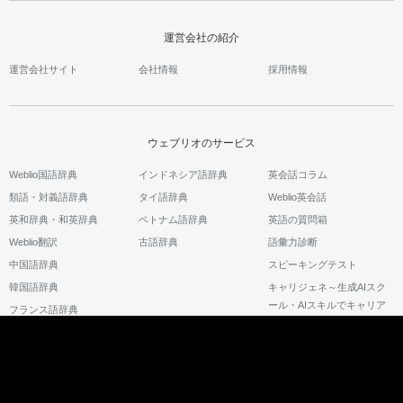
運営会社の紹介
運営会社サイト
会社情報
採用情報
ウェブリオのサービス
Weblio国語辞典
インドネシア語辞典
英会話コラム
類語・対義語辞典
タイ語辞典
Weblio英会話
英和辞典・和英辞典
ベトナム語辞典
英語の質問箱
Weblio翻訳
古語辞典
語彙力診断
中国語辞典
スピーキングテスト
韓国語辞典
キャリジェネ～生成AIスク
ール・AIスキルでキャリア
フランス語辞典
アップ～
©2026 GRAS Group, Inc.