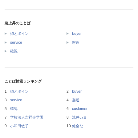
急上昇のことば
姉とボイン
buyer
service
邂逅
確認
ことば検索ランキング
姉とボイン
buyer
service
邂逅
確認
customer
学校法人吉祥寺学園
浅井カヨ
小和田敏子
健全な