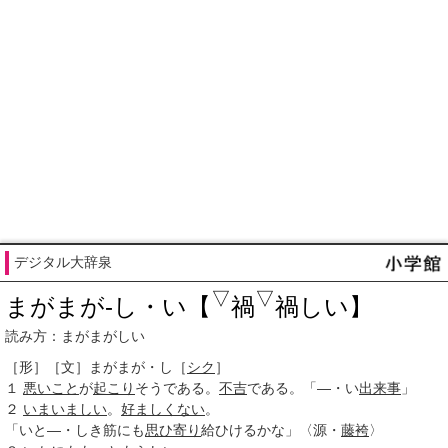
デジタル大辞泉
▽
▽
まがまが‐し・い【
禍
禍しい】
読み方：まがまがしい
［形］
［文］まがまが・し
［
シク
］
１
悪いこと
が
起こり
そうである。
不吉
である。「―・い
出来事
」
２
いまいましい
。
好ましくない
。
「いと―・しき筋にも
思ひ
寄り
給ひけるかな」〈源・
藤袴
〉