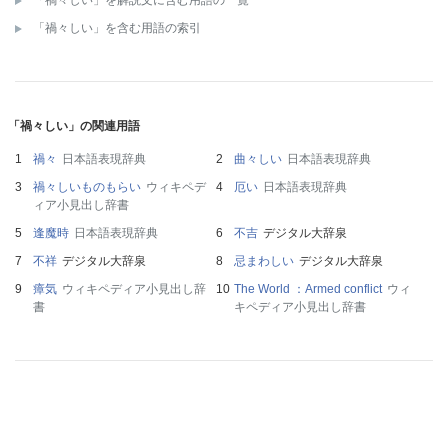
「禍々しい」を解説文に含む用語の一覧
「禍々しい」を含む用語の索引
「禍々しい」の関連用語
禍々
日本語表現辞典
曲々しい
日本語表現辞典
禍々しいものもらい
ウィキペデ
厄い
日本語表現辞典
ィア小見出し辞書
逢魔時
日本語表現辞典
不吉
デジタル大辞泉
不祥
デジタル大辞泉
忌まわしい
デジタル大辞泉
瘴気
ウィキペディア小見出し辞
The World ：Armed conflict
ウィ
書
キペディア小見出し辞書