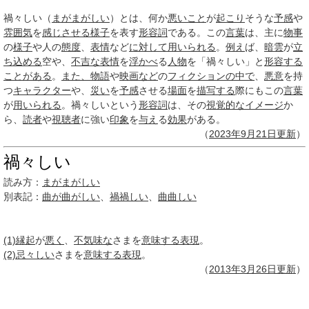
禍々しい（
まがまがしい
）とは、何か
悪いこと
が
起こり
そうな
予感
や
雰囲気
を
感じさせる
様子
を表す
形容詞
である。この
言葉
は、主に
物事
の
様子
や人の
態度
、
表情
など
に対して
用いられる
。
例え
ば、
暗雲
が
立
ち込める
空や、
不吉な
表情
を
浮かべ
る
人物
を「禍々しい」と
形容する
ことがある
。
また、
物語
や
映画など
の
フィクションの中で
、
悪意
を持
つ
キャラクター
や、
災い
を
予感
させる
場面
を
描写する
際にもこの
言葉
が
用いられる
。禍々しいという
形容詞
は、その
視覚的な
イメージ
か
ら、
読者
や
視聴者
に強い
印象
を
与え
る
効果
がある。
（
2023年
9月21日
更新
）
禍々しい
読み方：
まがまがしい
別表記：
曲が曲がしい
、
禍禍しい
、
曲曲しい
(1)
縁起
が
悪く
、
不気味な
さまを
意味する
表現
。
(2)
忌々しい
さまを
意味する
表現
。
（
2013年3月
26日
更新
）