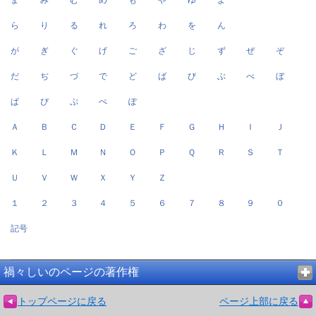
ら
り
る
れ
ろ
わ
を
ん
が
ぎ
ぐ
げ
ご
ざ
じ
ず
ぜ
ぞ
だ
ぢ
づ
で
ど
ば
び
ぶ
べ
ぼ
ぱ
ぴ
ぷ
ぺ
ぽ
Ａ
Ｂ
Ｃ
Ｄ
Ｅ
Ｆ
Ｇ
Ｈ
Ｉ
Ｊ
Ｋ
Ｌ
Ｍ
Ｎ
Ｏ
Ｐ
Ｑ
Ｒ
Ｓ
Ｔ
Ｕ
Ｖ
Ｗ
Ｘ
Ｙ
Ｚ
１
２
３
４
５
６
７
８
９
０
記号
禍々しいのページの著作権
トップページに戻る
ページ上部に戻る