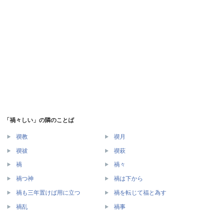
「禍々しい」の隣のことば
禊教
禊月
禊祓
禊萩
禍
禍々
禍つ神
禍は下から
禍も三年置けば用に立つ
禍を転じて福と為す
禍乱
禍事