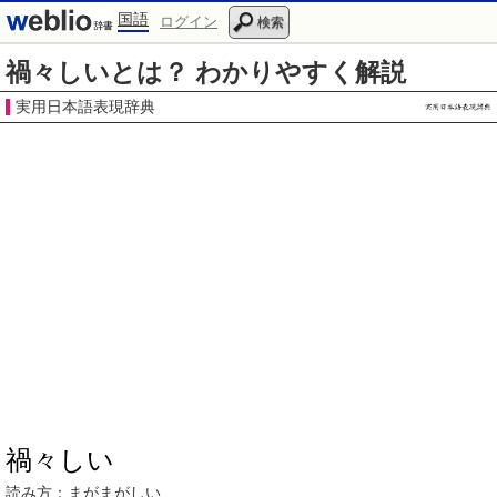
国語
ログイン
検索
禍々しいとは？ わかりやすく解説
実用日本語表現辞典
禍々しい
読み方：
まがまがしい