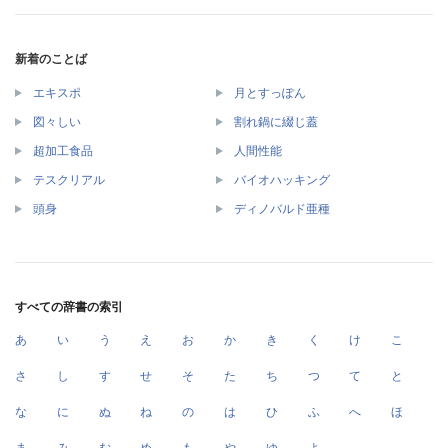
新着のことば
エキスポ
月とすっぽん
図々しい
割れ鍋に綴じ蓋
超加工食品
人間性能
テスクリアル
バイオハッキング
頭身
ディノバルド亜種
すべての辞書の索引
あ
い
う
え
お
か
き
く
け
こ
さ
し
す
せ
そ
た
ち
つ
て
と
な
に
ぬ
ね
の
は
ひ
ふ
へ
ほ
ま
み
む
め
も
や
ゆ
よ