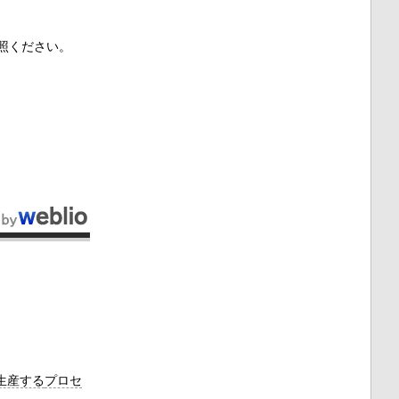
照ください。
生産する
プロセ