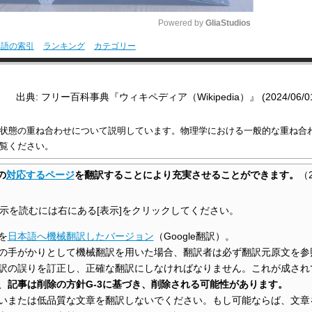
Powered by 
GliaStudios
用語の索引
ランキング
カテゴリー
M
u
出典: フリー百科事典『ウィキペディア（Wikipedia）』 (2024/06/01 0
t
e
状態の重ね合わせについて説明しています。物理学における一般的な重ね合
覧ください。
の
対応するページ
を翻訳することにより充実させることができます。
（
示を読むには右にある[表示]をクリックしてください。
を
日本語へ機械翻訳したバージョン
（Google翻訳）。
の手がかりとして機械翻訳を用いた場合、翻訳者は必ず翻訳元原文を参
訳の誤りを訂正し、正確な翻訳にしなければなりません。これが成され
、
記事は削除の方針G-3に基づき、削除される可能性があります。
いまたは低品質な文章を翻訳しないでください。もし可能ならば、文章