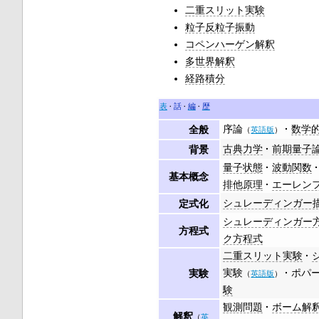
二重スリット実験
粒子反粒子振動
コペンハーゲン解釈
多世界解釈
経路積分
表
話
編
歴
序論
数学
全般
（
英語版
）
古典力学
前期量子
背景
量子状態
波動関数
基本概念
排他原理
エーレン
シュレーディンガー
定式化
シュレーディンガー
方程式
ク方程式
二重スリット実験
実験
ポパ
実験
（
英語版
）
験
観測問題
ボーム解
解釈
（
英