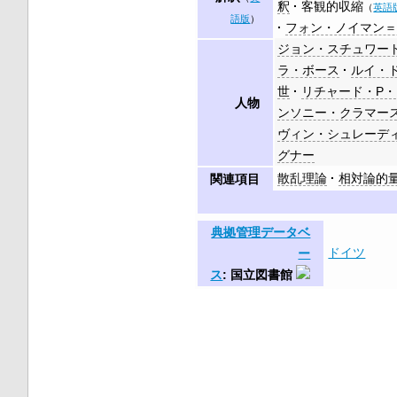
釈
客観的収縮
（
英語
語版
）
フォン・ノイマン
ジョン・スチュワー
ラ・ボース
ルイ・
世
リチャード・P
人物
ンソニー・クラマー
ヴィン・シュレーデ
グナー
散乱理論
相対論的
関連項目
典拠管理データベ
ドイツ
ー
ス
: 国立図書館