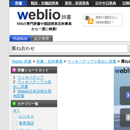
辞書
類語・対義語辞典
英和・和英辞典
日中中日辞典
日韓
無料の翻訳なら
Weblio翻訳！
556の専門辞書や国語辞典百科事典
から一度に検索!
Weblio 辞書
>
辞書・百科事典
>
ウィキペディア小見出し辞書
>
重ね
辞書ショートカット
1
ウィキペディア
2
ウィキペディア小見
出し辞書
3
Weblio日本語例文用
例辞書
カテゴリ一覧
全て
ビジネス
＋
業界用語
＋