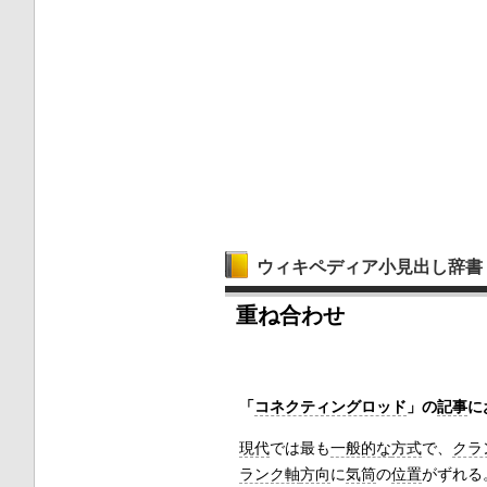
ウィキペディア小見出し辞書
重ね合わせ
「
コネクティングロッド
」の
記事
に
現代
では最も
一般的な
方式
で、
クラ
ランク軸
方向
に
気筒
の
位置
がずれる