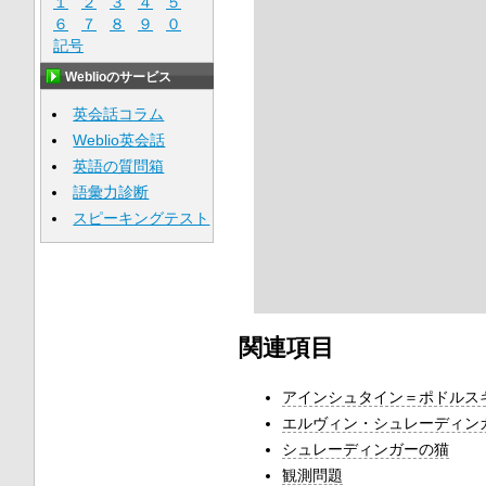
１
２
３
４
５
６
７
８
９
０
記号
Weblioのサービス
英会話コラム
Weblio英会話
英語の質問箱
語彙力診断
スピーキングテスト
関連項目
アインシュタイン＝ポドルス
エルヴィン・シュレーディン
シュレーディンガーの猫
観測問題