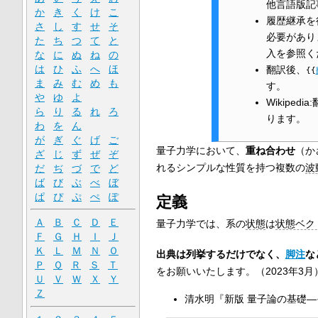
他言語版記
か
き
く
け
こ
履歴継承を
さ
し
す
せ
そ
必要がありま
た
ち
つ
て
と
入を参照く
な
に
ぬ
ね
の
は
ひ
ふ
へ
ほ
翻訳後、
{{
ま
み
む
め
も
す。
や
ゆ
よ
Wikip
ら
り
る
れ
ろ
ります。
わ
を
ん
が
ぎ
ぐ
げ
ご
量子力学において、
重ね合わせ
（か
ざ
じ
ず
ぜ
ぞ
れるシンプルな性質を持つ複数の
波
だ
ぢ
づ
で
ど
ば
び
ぶ
べ
ぼ
ぱ
ぴ
ぷ
ぺ
ぽ
定義
Ａ
Ｂ
Ｃ
Ｄ
Ｅ
量子力学では、系の
状態
は
状態ベク
Ｆ
Ｇ
Ｈ
Ｉ
Ｊ
Ｋ
Ｌ
Ｍ
Ｎ
Ｏ
出典は列挙するだけでなく、
脚注
な
Ｐ
Ｑ
Ｒ
Ｓ
Ｔ
をお願いいたします。
（
2023年3月
Ｕ
Ｖ
Ｗ
Ｘ
Ｙ
Ｚ
清水明『新版 量子論の基礎