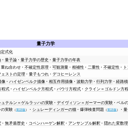
量子力学
的定式化
論
量子論
量子力学の歴史
量子力学の年表
重ね合わせ
不確定性原理
可観測量
相補性
二重性
不確定性
ト
フェストの定理
量子もつれ
デコヒーレンス
描像
ハイゼンベルク描像
相互作用描像
波動力学
行列力学
経路
方程式
ハイゼンベルク方程式
パウリ方程式
クライン＝ゴルドン方
シュテルン＝ゲルラッハの実験
デイヴィソン＝ガーマーの実験
ベル
ーの実験
シュレーディンガーの猫
爆弾検査問題
量
（
英語版
）
（
英語版
）
釈
無矛盾歴史
コペンハーゲン解釈
アンサンブル解釈
隠れた変数