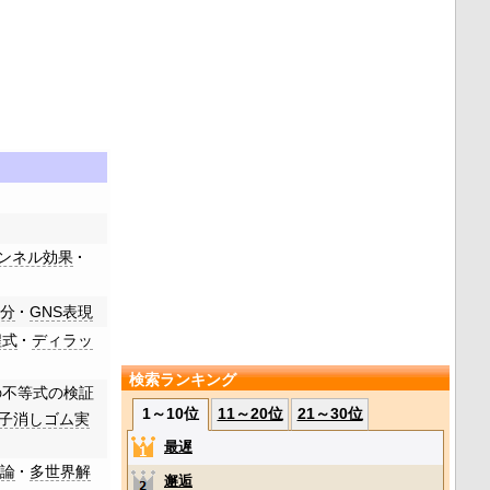
ンネル効果
積分
GNS表現
程式
ディラッ
検索ランキング
の不等式の検証
1～10位
11～20位
21～30位
子消しゴム実
最遅
理論
多世界解
邂逅