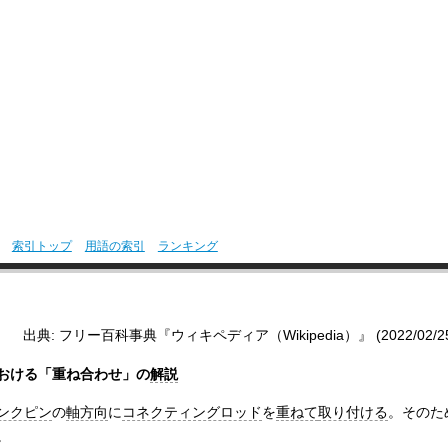
索引トップ
用語の索引
ランキング
出典: フリー百科事典『ウィキペディア（Wikipedia）』 (2022/02/25 0
おける「重ね合わせ」の
解説
ンクピン
の
軸方向
に
コネクティングロッド
を
重ねて
取り付ける
。そのた
。