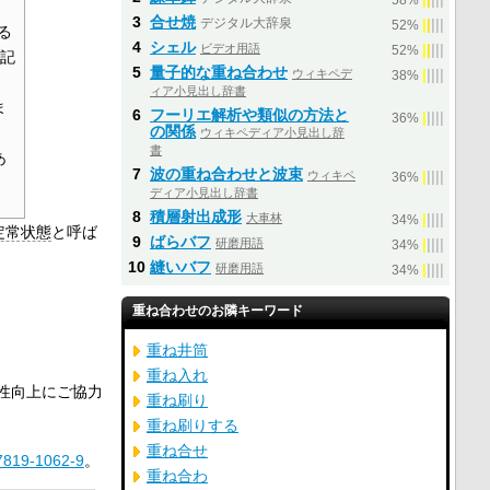
58%
3
合せ焼
デジタル大辞泉
|
|
|
|
|
52%
る
4
シェル
ビデオ用語
|
|
|
|
|
52%
の記
5
量子的な重ね合わせ
ウィキペデ
|
|
|
|
|
38%
ィア小見出し辞書
ま
6
フーリエ解析や類似の方法と
|
|
|
|
|
36%
の関係
ウィキペディア小見出し辞
書
あ
7
波の重ね合わせと波束
ウィキペ
|
|
|
|
|
36%
ディア小見出し辞書
8
積層射出成形
大車林
|
|
|
|
|
34%
定常状態
と呼ば
9
ばらバフ
研磨用語
|
|
|
|
|
34%
10
縫いバフ
研磨用語
|
|
|
|
|
34%
重ね合わせのお隣キーワード
重ね井筒
重ね入れ
性向上にご協力
重ね刷り
重ね刷りする
重ね合せ
7819-1062-9
。
重ね合わ