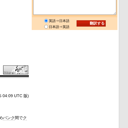
英語⇒日本語
日本語⇒英語
4:09 UTC 版)
め
バンク
間で
ク