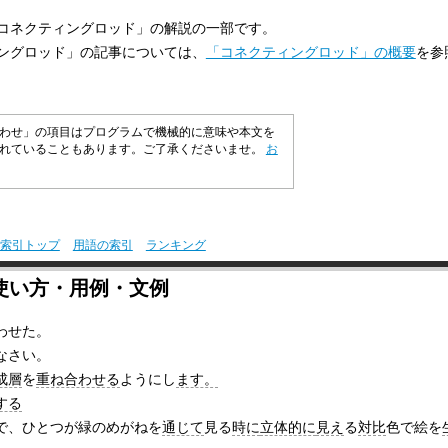
コネクティングロッド」の解説の一部です。
ングロッド」の記事については、
「コネクティングロッド」の概要
を参
わせ」の項目はプログラムで機械的に意味や本文を
まれていることもあります。ご了承くださいませ。
お
索引トップ
用語の索引
ランキング
使い方・用例・文例
わせた。
なさい。
成層
を
重ね合わせる
ようにし
ます。
する
で、ひとつが緑のめがねを
通じて
見る
時に
立体的に
見え
る
対比
色で絵を