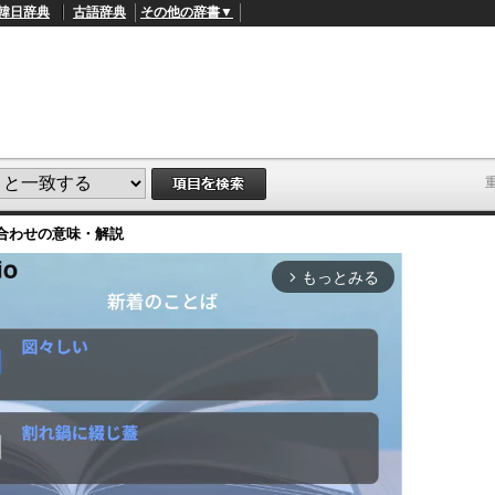
韓日辞典
古語辞典
その他の辞書▼
合わせ
の意味・解説
もっとみる
arrow_forward_ios