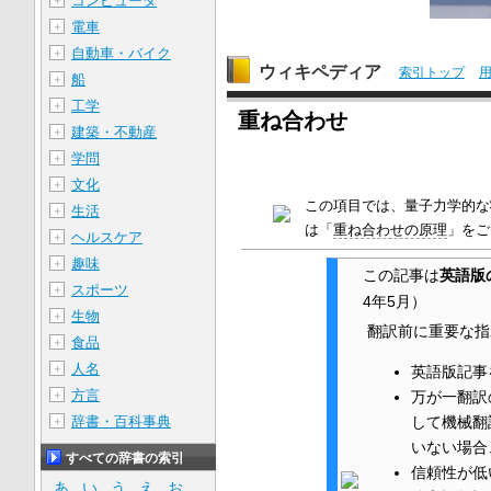
コンピュータ
＋
電車
＋
自動車・バイク
＋
ウィキペディア
索引トップ
船
＋
工学
＋
重ね合わせ
建築・不動産
＋
学問
＋
文化
＋
この項目では、量子力学的な
生活
＋
は「
重ね合わせの原理
」をご
ヘルスケア
＋
趣味
＋
この記事は
英語版
スポーツ
＋
4年5月
）
生物
＋
翻訳前に重要な指
食品
＋
人名
＋
英語版記事
方言
＋
万が一翻訳
辞書・百科事典
して機械翻
＋
いない場合
すべての辞書の索引
信頼性が低
あ
い
う
え
お