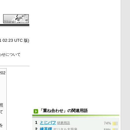
2:23 UTC 版)
わせについて
202
照
「重ね合わせ」の関連用語
て
1
とじバフ
研磨用語
|
|
|
|
|
74%
を
2
練革鐔
デジタル大辞泉
|
|
|
|
|