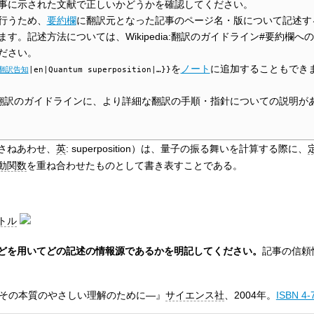
事に示された文献で正しいかどうかを確認してください。
行うため、
要約欄
に翻訳元となった記事のページ名・版について記述す
す。記述方法については、Wikipedia:翻訳のガイドライン#要約欄へ
ださい。
を
ノート
に追加することもでき
翻訳告知
|en|Quantum superposition|…}}
edia:翻訳のガイドラインに、より詳細な翻訳の手順・指針についての説明が
さねあわせ、
英
:
superposition
）は、量子の振る舞いを計算する際に、
動関数
を重ね合わせたものとして書き表すことである。
トル
どを用いてどの記述の情報源であるかを明記してください。
記事の信頼
）
―その本質のやさしい理解のために―』
サイエンス社
、2004年。
ISBN 4-