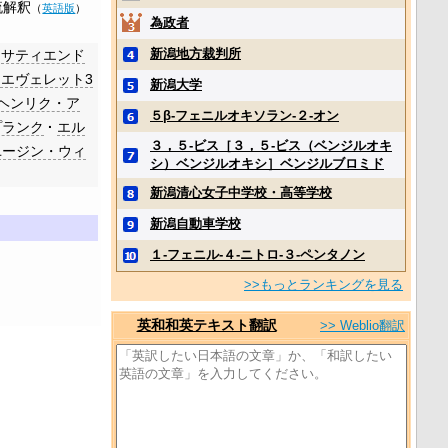
流解釈
（
英語版
）
為政者
新潟地方裁判所
サティエンド
エヴェレット3
新潟大学
ヘンリク・ア
５β‐フェニルオキソラン‐２‐オン
プランク
エル
３，５‐ビス［３，５‐ビス（ベンジルオキ
ユージン・ウィ
シ）ベンジルオキシ］ベンジルブロミド
新潟清心女子中学校・高等学校
新潟自動車学校
１‐フェニル‐４‐ニトロ‐３‐ペンタノン
>>もっとランキングを見る
英和和英テキスト翻訳
>> Weblio翻訳