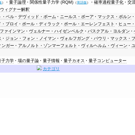
量子論理
関係性量子力学 (RQM)
確率過程量子化
交
版
）
（
英語版
）
＝ウィグナー解釈
ト・ベル
デヴィッド・ボーム
ニールス・ボーア
マックス・ボルン
ド・ブロイ
ポール・ディラック
ポール・エーレンフェスト
ヒュー・
・ファインマン
ヴェルナー・ハイゼンベルク
パスクアル・ヨルダン
ス
ジョン・フォン・ノイマン
ヴォルフガング・パウリ
マックス・
ィンガー
アルノルト・ゾンマーフェルト
ヴィルヘルム・ヴィーン
量子力学
場の量子論
量子情報
量子カオス
量子コンピューター
カテゴリ