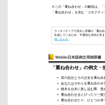
※この「重ね合わせ」の解説は、「
「重ね合わせ」を含む「コネクティ
ウィキペディア小見出し辞書の「重ね合
生成しているため、不適切な項目が含
問い合わせ
。
Weblio日本語例文用例辞書
「重ね合わせ」の例文・
昔の
自分と
その
少女
を重ね合
あなたは
それらを重ね合わせ
穂木
を
台木
に
差し込む
際、
形
重ね合わせる
とぴったり
一致
重ね合わせたり、ひとつが赤