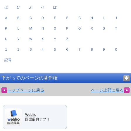
ぱ
ぴ
ぷ
ぺ
ぽ
Ａ
Ｂ
Ｃ
Ｄ
Ｅ
Ｆ
Ｇ
Ｈ
Ｉ
Ｊ
Ｋ
Ｌ
Ｍ
Ｎ
Ｏ
Ｐ
Ｑ
Ｒ
Ｓ
Ｔ
Ｕ
Ｖ
Ｗ
Ｘ
Ｙ
Ｚ
１
２
３
４
５
６
７
８
９
０
記号
下がってのページの著作権
トップページに戻る
ページ上部に戻る
Weblio
国語辞典アプリ