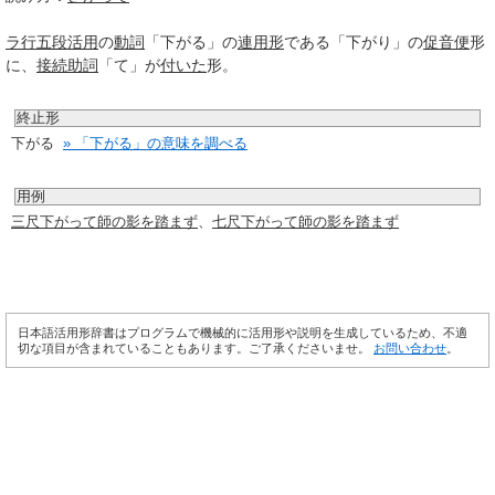
ラ行
五段活用
の
動詞
「下がる」の
連用形
である「下がり」の
促音便
形
に、
接続助詞
「て」が
付いた
形。
終止形
下がる
» 「下がる」の意味を調べる
用例
三尺下がって師の影を踏まず
、
七尺下がって師の影を踏まず
日本語活用形辞書はプログラムで機械的に活用形や説明を生成しているため、不適
切な項目が含まれていることもあります。ご了承くださいませ。
お問い合わせ
。