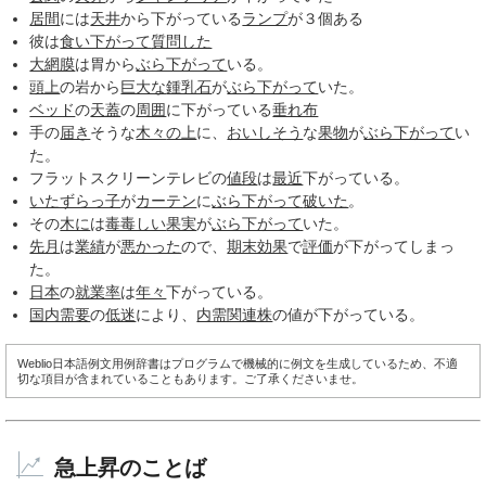
居間
には
天井
から下がっている
ランプ
が３個ある
彼は
食い下がって
質問した
大網膜
は胃から
ぶら下がって
いる。
頭上
の岩から
巨大な
鍾乳石
が
ぶら下がって
いた。
ベッド
の
天蓋
の
周囲
に下がっている
垂れ布
手の
届き
そうな
木々
の上
に、
おいしそう
な
果物
が
ぶら下がって
い
た。
フラットスクリーンテレビの
値段
は
最近
下がっている。
いたずらっ子
が
カーテン
に
ぶら下がって
破いた
。
その
木に
は
毒毒しい
果実
が
ぶら下がって
いた。
先月
は
業績
が
悪かった
ので、
期末効果
で
評価
が下がってしまっ
た。
日本
の
就業率
は
年々
下がっている。
国内需要
の
低迷
により、
内需関連株
の値が下がっている。
Weblio日本語例文用例辞書はプログラムで機械的に例文を生成しているため、不適
切な項目が含まれていることもあります。ご了承くださいませ。
急上昇のことば