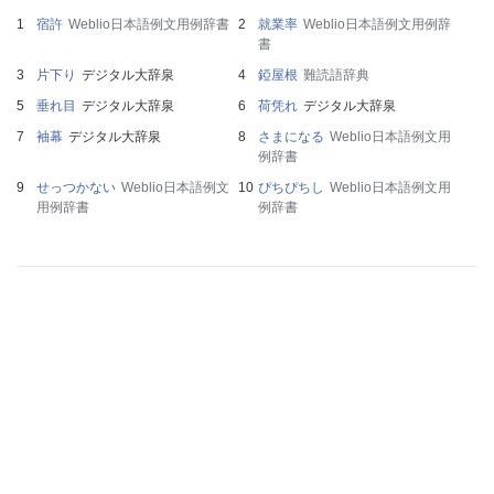
宿許
Weblio日本語例文用例辞書
就業率
Weblio日本語例文用例辞
書
片下り
デジタル大辞泉
錏屋根
難読語辞典
垂れ目
デジタル大辞泉
荷凭れ
デジタル大辞泉
袖幕
デジタル大辞泉
さまになる
Weblio日本語例文用
例辞書
せっつかない
Weblio日本語例文
ぴちぴちし
Weblio日本語例文用
用例辞書
例辞書