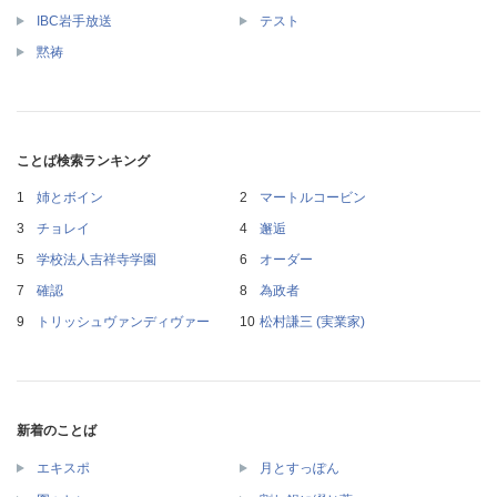
IBC岩手放送
テスト
黙祷
ことば検索ランキング
姉とボイン
マートルコービン
チョレイ
邂逅
学校法人吉祥寺学園
オーダー
確認
為政者
トリッシュヴァンディヴァー
松村謙三 (実業家)
新着のことば
エキスポ
月とすっぽん