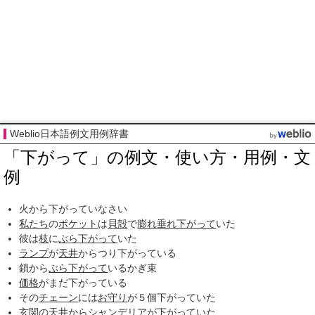
Weblio日本語例文用例辞書
「下がって」の例文・使い方・用例・文
例
火から下がっていなさい
私たち
の
ポケット
は
貝殻
で
膨れ
垂れ下がって
いた
彼は
枝
に
ぶら下がって
いた
ランプ
が
天井
からつり下がっている
鎖から
ぶら下がって
いるかぎ束
価格
がまだ下がっている
その
チェーン
には
お守り
が５個下がっていた
玄関
の
天井
から
シャンデリア
が下がっていた