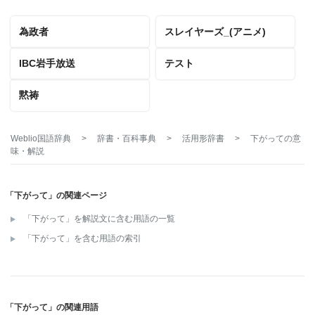
為政者
スレイヤーズ_(アニメ)
IBC岩手放送
テスト
黙祷
Weblio国語辞典
>
辞書・百科事典
>
活用形辞書
>
下がって
の意
味・解説
「下がって」の関連ページ
「下がって」を解説文に含む用語の一覧
「下がって」を含む用語の索引
「下がって」の関連用語