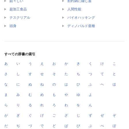
図々しい
割れ鍋に綴じ蓋
超加工食品
人間性能
テスクリアル
バイオハッキング
頭身
ディノバルド亜種
すべての辞書の索引
あ
い
う
え
お
か
き
く
け
こ
さ
し
す
せ
そ
た
ち
つ
て
と
な
に
ぬ
ね
の
は
ひ
ふ
へ
ほ
ま
み
む
め
も
や
ゆ
よ
ら
り
る
れ
ろ
わ
を
ん
が
ぎ
ぐ
げ
ご
ざ
じ
ず
ぜ
ぞ
だ
ぢ
づ
で
ど
ば
び
ぶ
べ
ぼ