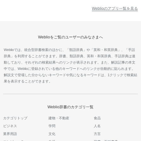
Weblioのアプリ一覧を見る
Weblioをご覧のユーザーのみなさまへ
Weblioでは、統合型辞書検索のほかに、「類語辞典」や「英和・和英辞典」、「手話
辞典」を利用することができます。辞書、類語辞典、英和・和英辞典、手話辞典は連
動しており、それぞれの検索結果へのリンクが表示されます。また、解説記事の本文
中では、Weblioに登録されている他のキーワードへのリンクが自動的に貼られます。
解説文で登場した分からないキーワードや気になるキーワードは、1クリックで検索結
果を表示することができます。
Weblio辞書のカテゴリ一覧
カテゴリトップ
建物・不動産
食品
ビジネス
学問
人名
業界用語
文化
方言