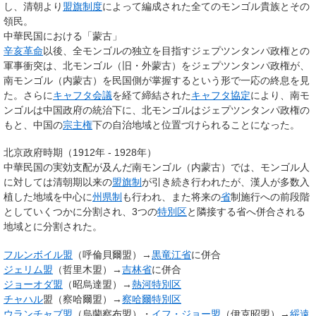
し、清朝より
盟旗制度
によって編成された全てのモンゴル貴族とその
領民。
中華民国における「蒙古」
辛亥革命
以後、全モンゴルの独立を目指すジェプツンタンパ政権との
軍事衝突は、北モンゴル（旧・外蒙古）をジェプツンタンパ政権が、
南モンゴル（内蒙古）を民国側が掌握するという形で一応の終息を見
た。さらに
キャフタ会議
を経て締結された
キャフタ協定
により、南モ
ンゴルは中国政府の統治下に、北モンゴルはジェプツンタンパ政権の
もと、中国の
宗主権
下の自治地域と位置づけられることになった。
北京政府時期（1912年 - 1928年）
中華民国の実効支配が及んだ南モンゴル（内蒙古）では、モンゴル人
に対しては清朝期以来の
盟旗制
が引き続き行われたが、漢人が多数入
植した地域を中心に
州県制
も行われ、また将来の
省
制施行への前段階
としていくつかに分割され、3つの
特別区
と隣接する省へ併合される
地域とに分割された。
フルンボイル盟
（呼倫貝爾盟）→
黒竜江省
に併合
ジェリム盟
（哲里木盟）→
吉林省
に併合
ジョーオダ盟
（昭烏達盟）→
熱河特別区
チャハル
盟（察哈爾盟）→
察哈爾特別区
ウランチャブ盟
（烏蘭察布盟）・
イフ・ジョー盟
（伊克昭盟）→
綏遠