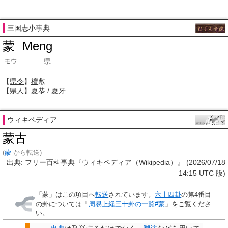
三国志小事典
蒙
Meng
県
モウ
【
県令
】
檀
敷
【
県人
】
夏恭
/ 夏牙
ウィキペディア
蒙古
(
蒙
から転送)
出典: フリー百科事典『ウィキペディア（Wikipedia）』 (2026/07/18
14:15 UTC 版)
「
蒙
」はこの項目へ
転送
されています。
六十四卦
の第4番目
の卦については「
周易上経三十卦の一覧#蒙
」をご覧くださ
い。