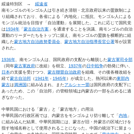
綏遠特別区 →
綏遠省
南モンゴルのモンゴル人は引き続き清朝・北京政府以来の盟旗制によ
り組織されており、各省による「内地化」に抵抗、モンゴル人による
モンゴル統治を目指す「自治運動」を展開した。これに応じて国民党
は
1934年
「
蒙古自治方案
」を通達することを決議、南モンゴルの自治
運動のリーダーたちをトップに据え、南モンゴルの盟旗を横断的に組
織した
蒙古地方自治政努委員会
、
蒙古地方自治指導長官公署
等が設置
された。
1936年
、南モンゴル人は、国民政府の支配から離脱した
蒙古軍司令部
（同年
蒙古軍政府
に改組）を樹立、
1937年
の
日中戦争
の勃発に伴い、
日本
の支援を受けつつ、
蒙古聯盟自治政府
を組織、その後各種改組を
経て
蒙古自治邦
（
1941年
-
1945年
）が成立した。熱河以東の
東部内
蒙古
は
満洲国
に組み込まれ、また
アルシャー盟
は国民政府の支配下に
あったため、この「自治邦」の管轄領域は内蒙古の一部を占めるに過
ぎなかった。
中華民国における「蒙古」と「蒙古地方」の用法
中華民国の行政区画では、内蒙古をモンゴルより切り離して「
内地
」
に組み込んだ結果、中華民国期には、蒙古が旧・外蒙古の区域だけを
指す地域名称として使用されることになった。中国の統治下に留まっ