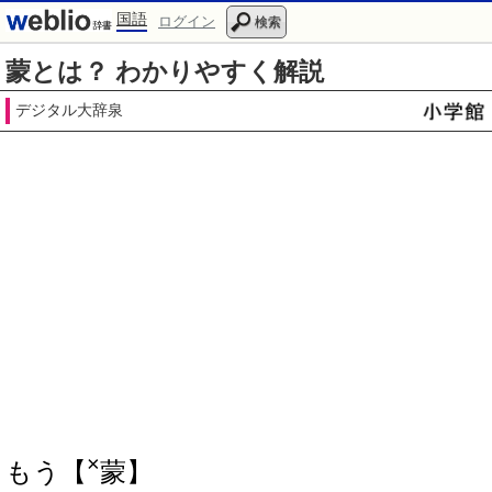
国語
ログイン
検索
蒙とは？ わかりやすく解説
デジタル大辞泉
×
もう【
蒙】