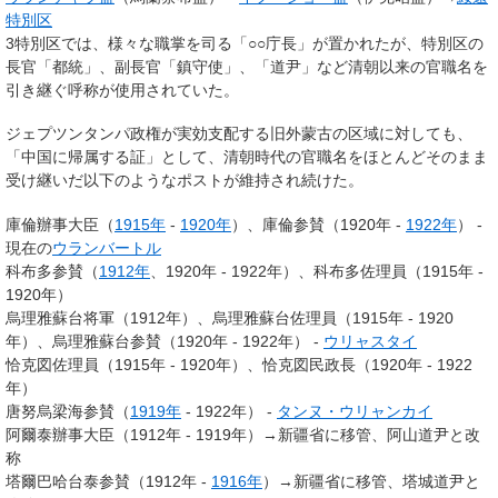
特別区
3特別区では、様々な職掌を司る「○○庁長」が置かれたが、特別区の
長官「都統」、副長官「鎮守使」、「道尹」など清朝以来の官職名を
引き継ぐ呼称が使用されていた。
ジェプツンタンパ政権が実効支配する旧外蒙古の区域に対しても、
「中国に帰属する証」として、清朝時代の官職名をほとんどそのまま
受け継いだ以下のようなポストが維持され続けた。
庫倫辦事大臣（
1915年
-
1920年
）、庫倫参賛（1920年 -
1922年
） -
現在の
ウランバートル
科布多参賛（
1912年
、1920年 - 1922年）、科布多佐理員（1915年 -
1920年）
烏理雅蘇台将軍（1912年）、烏理雅蘇台佐理員（1915年 - 1920
年）、烏理雅蘇台参賛（1920年 - 1922年） -
ウリャスタイ
恰克図佐理員（1915年 - 1920年）、恰克図民政長（1920年 - 1922
年）
唐努烏梁海参賛（
1919年
- 1922年） -
タンヌ・ウリャンカイ
阿爾泰辦事大臣（1912年 - 1919年）→新疆省に移管、阿山道尹と改
称
塔爾巴哈台泰参賛（1912年 -
1916年
）→新疆省に移管、塔城道尹と