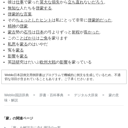
彼は
仕事
で蒙った
莫大な
損失
から
立ち直れ
な
いだろう
。
無知な
人たちを
啓蒙する
.
啓蒙的な
言葉
.
その
ちょっとした
ヒント
は私にとって非常に
啓蒙的だった
.
精神
の
啓蒙
.
蒙古
勢の
石弓
は
日本
の弓よりずっと
射程
が
長かった
.
このこ
とばかり
は
ご免
を蒙ります
私恩
を
蒙る
のはいやだ
冤を
蒙る
影響
を
蒙る
英
語研
究はだいぶ
欧州大戦
の
影響
を蒙っている
Weblio日本語例文用例辞書はプログラムで機械的に例文を生成しているため、不適
切な項目が含まれていることもあります。ご了承くださいませ。
Weblio国語辞典
>
辞書・百科事典
>
デジタル大辞泉
>
蒙
の意
味・解説
「蒙」の関連ページ
「蒙」を解説文に含む用語の一覧