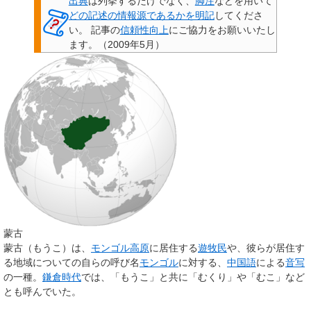
出典
は列挙するだけでなく、
脚注
などを用いて
どの記述の情報源であるかを明記
してくださ
い。
記事の
信頼性向上
にご協力をお願いいたし
ます。
（
2009年5月
）
蒙古
蒙古
（もうこ）は、
モンゴル高原
に居住する
遊牧民
や、彼らが居住す
る地域についての自らの呼び名
モンゴル
に対する、
中国語
による
音写
の一種。
鎌倉時代
では、「もうこ」と共に「むくり」や「むこ」など
とも呼んでいた。