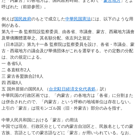
た「内蒙古」の各地方は、国民政府時期、まとめて「
蒙古地方
」とよ
呼ばれた（前節参照）。
例えば
国民政府
のもとで成立した
中華民国憲法
には、以下のような用
例がある。
第九十一条 監察院設監察委員、由各省、市議會、蒙古、西藏地方議會
及華僑團體選舉之。其名額分配、依左列之規定
（日本語訳）第九十一条 監察院は監察委員を設け、各省・市議会、蒙
古・西蔵地方の議会及び華僑団体がこれを選挙する。その定数の分配
は、次の規定による。
一 各省5人
二 各直轄市2人
三 蒙古各盟旗合計8人
四 西蔵8人
五 国外居留の国民8人 （
台北駐日経済文化代表処
」訳）
中華民国の行政区画では、「内蒙古」の各地方は「各省」に分割また
は併合されたので、「内蒙古」という呼称の地域単位は存在しない。
上引の「蒙古」は現モンゴル国（旧・外蒙古）部分のみを指す。
中華人民共和国における「蒙古」の用法
中国では現在、行政区分としての内蒙古自治区と、民族名としての蒙
古族、言語としての蒙古語などに「蒙古」が用いられている。なお、