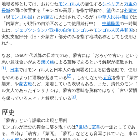
地域名称としては、おおむね
モンゴル人
の居住する
シベリア
と
万里の
長城
の間に位置する「モンゴル高原」を指す呼称で、
清
代には
外蒙古
（現
モンゴル国
）と
内蒙古
に大別されているが（
中華人民共和国
では
「内蒙古」が現行の自治区名として使用続行中）、
中華民国
の一時期
には、
ジェプツンタンパ政権の自治モンゴル
や
モンゴル人民共和国
の
実効支配部分（旧・外蒙古）部分のみを指す地域名称としても使用さ
れた。
なお、1960年代以降の日本でのみ、蒙古には「おろかで古い」という
悪い意味合いがある
漢民族
による蔑称であるという解釈が拡散され
[
1
]
、
日本
ではモンゴル人と日本人の合同署名による広告活動で、使用
[
2
]
をやめるように運動が起きている
。しかしながら
元寇
を指す「蒙古
襲来」や
蒙古斑
など、定着している表現もある。また、清代のモンゴ
ル文人であったインザナシは、蒙古の意味を蔑称ではなく「古い習慣
[
3
]
を保っている人々」と解釈している
。
歴史
「蒙古」という語彙の出現と用例
モンゴルが歴史の舞台に姿を現すのは
7世紀
に
室韋
の一派としてであ
る。当時は「萌古」「蒙兀」「蒙瓦」などとも音写されていた。東の
タタル部
とは室韋を同祖とする部族であった。