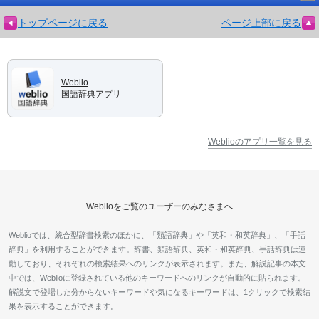
トップページに戻る
ページ上部に戻る
Weblio
国語辞典アプリ
Weblioのアプリ一覧を見る
Weblioをご覧のユーザーのみなさまへ
Weblioでは、統合型辞書検索のほかに、「類語辞典」や「英和・和英辞典」、「手話
辞典」を利用することができます。辞書、類語辞典、英和・和英辞典、手話辞典は連
動しており、それぞれの検索結果へのリンクが表示されます。また、解説記事の本文
中では、Weblioに登録されている他のキーワードへのリンクが自動的に貼られます。
解説文で登場した分からないキーワードや気になるキーワードは、1クリックで検索結
果を表示することができます。