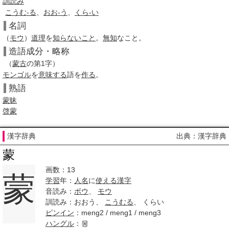
訓読み
こうむ-る
、
おお-う
、
くら-い
名詞
（
モウ
）
道理
を
知らないこと
。
無知
なこと。
造語成分・略称
（
蒙古
の第1字）
モンゴル
を
意味する
語を
作る
。
熟語
蒙昧
啓蒙
漢字辞典
出典：漢字辞典
蒙
画数：13
蒙
学習
年：
人名
に
使える
漢字
音読み：
ボウ
、
モウ
訓読み：おおう、
こうむる
、 くらい
ピンイン
：meng2 / meng1 / meng3
ハングル
：몽