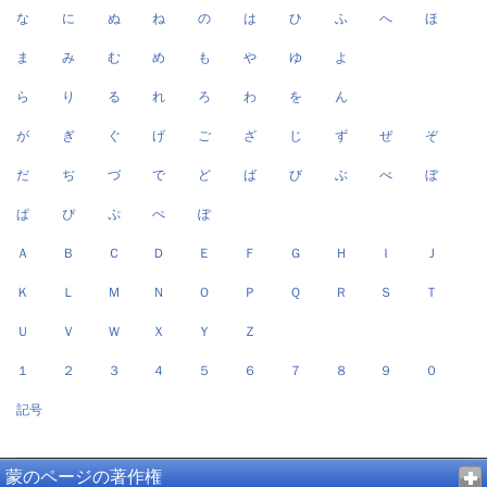
な
に
ぬ
ね
の
は
ひ
ふ
へ
ほ
ま
み
む
め
も
や
ゆ
よ
ら
り
る
れ
ろ
わ
を
ん
が
ぎ
ぐ
げ
ご
ざ
じ
ず
ぜ
ぞ
だ
ぢ
づ
で
ど
ば
び
ぶ
べ
ぼ
ぱ
ぴ
ぷ
ぺ
ぽ
Ａ
Ｂ
Ｃ
Ｄ
Ｅ
Ｆ
Ｇ
Ｈ
Ｉ
Ｊ
Ｋ
Ｌ
Ｍ
Ｎ
Ｏ
Ｐ
Ｑ
Ｒ
Ｓ
Ｔ
Ｕ
Ｖ
Ｗ
Ｘ
Ｙ
Ｚ
１
２
３
４
５
６
７
８
９
０
記号
蒙のページの著作権