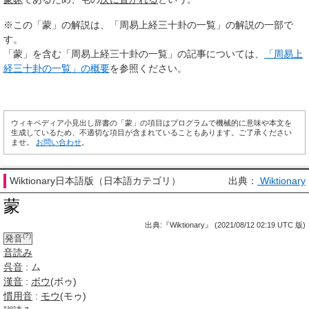
※この「蒙」の解説は、「周易上経三十卦の一覧」の解説の一部で
す。
「蒙」を含む「周易上経三十卦の一覧」の記事については、
「周易上
経三十卦の一覧」の概要
を参照ください。
ウィキペディア小見出し辞書の「蒙」の項目はプログラムで機械的に意味や本文を
生成しているため、不適切な項目が含まれていることもあります。ご了承ください
ませ。
お問い合わせ
。
Wiktionary日本語版（日本語カテゴリ）
出典：
Wiktionary
蒙
出典:『Wiktionary』 (2021/08/12 02:19 UTC 版)
(?)
発音
音読み
呉音
: ム
漢音
:
ボウ
(ボゥ)
慣用音
:
モウ
(モゥ)