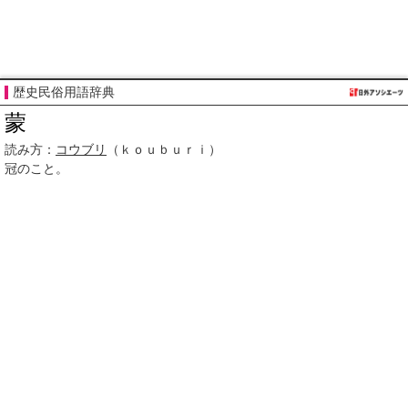
歴史民俗用語辞典
蒙
読み方：
コウブリ
（ｋｏｕｂｕｒｉ）
冠のこと。