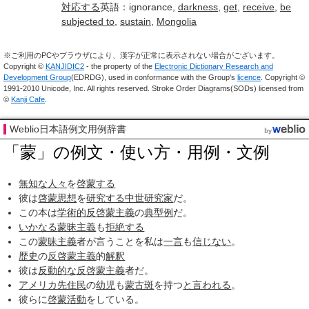
対応する
英語：ignorance,
darkness
,
get
,
receive
,
be
subjected to
,
sustain
,
Mongolia
※ご利用のPCやブラウザにより、漢字が正常に表示されない場合がございます。
Copyright ©
KANJIDIC2
- the property of the
Electronic Dictionary Research and
Development Group
(EDRDG), used in conformance with the Group's
licence
. Copyright ©
1991-2010 Unicode, Inc. All rights reserved. Stroke Order Diagrams(SODs) licensed from
©
Kanji Cafe
.
Weblio日本語例文用例辞書
「蒙」の例文・使い方・用例・文例
無知な
人々
を
啓蒙する
彼は
啓蒙思想
を
研究する
中世
研究家
だ。
この本は
学術的
反啓蒙主義
の
典型例
だ。
いかなる
蒙昧主義
も
拒絶する
この
蒙昧主義
者が言うことを私は
一言
も
信じない
。
歴史
の
反啓蒙主義
的
解釈
彼は
反動的な
反啓蒙主義
者だ。
アメリカ先住民
の
幼児
も
蒙古斑
を持つ
と言われる
。
彼らに
啓蒙活動
をしている。