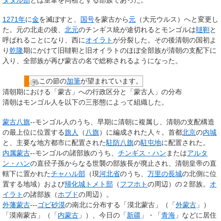
1271年
に
金
を滅ぼすと、
国号
を蒙古から
元
（大元ウルス）へと変更し
た。元の北走の後、
北元
のチンギス統が途切れるとモンゴルは
韃靼
と
呼ばれることになり、西に
オイラト
が分裂した。その後清朝の国初よ
り
乾隆
期にかけて旧韃靼と旧オイラトのほぼ全部族が清朝の支配下に
入り、全部族が再び蒙古の名で総称されるようになった。
この節の
加筆
が望まれています。
清朝期における「蒙古」への行政区分と「蒙古人」の分布
清朝はモンゴル人を以下の三形態によって組織した。
蒙古八旗
--モンゴル人のうち、早期に清朝に複属し、清朝の支配構造
の最上位に位置する
旗人
（
八旗
）に編成された人々。首都
北京
の
内城
と、主要な地方都市に配置された
駐防八旗
の
駐屯地
に配置された。
内属蒙古
--モンゴルの諸部族のうち、
チンギス・ハン
または
アルタ
ン・ハン
の直径子孫からなる世襲の部族長が廃止され、清朝皇帝の直
轄下に置かれた
チャハル部
（現
河北省
のうち、
万里の長城
の北側に位
置する地域）および
帰化城トメト部
（
フフホト
の周辺）の２部族。
オ
イラト
の諸部族（
ホブド
の周辺）。
外藩蒙古
---
ゴビ砂漠
の南北に分布する「漠北蒙古」（「
外蒙古
」）
「漠南蒙古」（「
内蒙古
」）、今日の「
新疆
」・「
青海
」などに居住