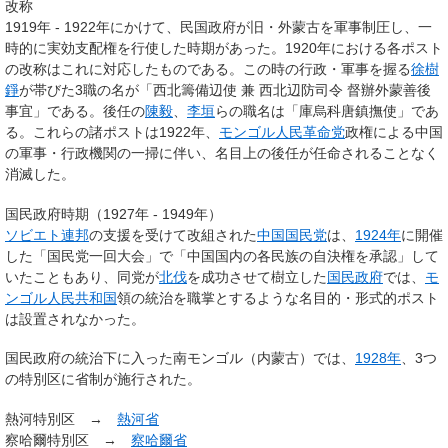
改称
1919年 - 1922年にかけて、民国政府が旧・外蒙古を軍事制圧し、一
時的に実効支配権を行使した時期があった。1920年における各ポスト
の改称はこれに対応したものである。この時の行政・軍事を握る
徐樹
錚
が帯びた3職の名が「西北籌備辺使 兼 西北辺防司令 督辦外蒙善後
事宜」である。後任の
陳毅
、
李垣
らの職名は「庫烏科唐鎮撫使」であ
る。これらの諸ポストは1922年、
モンゴル人民革命党
政権による中国
の軍事・行政機関の一掃に伴い、名目上の後任が任命されることなく
消滅した。
国民政府時期（1927年 - 1949年）
ソビエト連邦
の支援を受けて改組された
中国国民党
は、
1924年
に開催
した「国民党一回大会」で「中国国内の各民族の自決権を承認」して
いたこともあり、同党が
北伐
を成功させて樹立した
国民政府
では、
モ
ンゴル人民共和国
領の統治を職掌とするような名目的・形式的ポスト
は設置されなかった。
国民政府の統治下に入った南モンゴル（内蒙古）では、
1928年
、3つ
の特別区に省制が施行された。
熱河特別区 →
熱河省
察哈爾特別区 →
察哈爾省