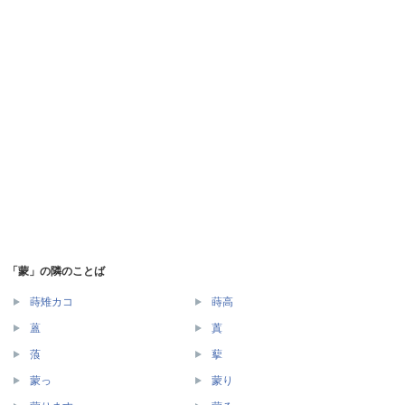
「蒙」の隣のことば
蒔雉カコ
蒔高
蒕
蒖
蒗
蒘
蒙っ
蒙り