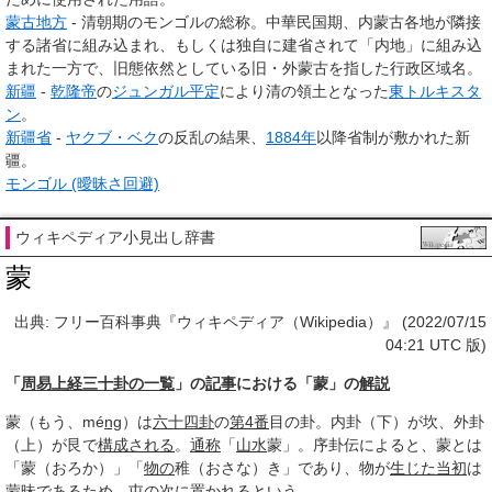
蒙古地方
- 清朝期のモンゴルの総称。中華民国期、内蒙古各地が隣接
する諸省に組み込まれ、もしくは独自に建省されて「内地」に組み込
まれた一方で、旧態依然としている旧・外蒙古を指した行政区域名。
新疆
-
乾隆帝
の
ジュンガル平定
により清の領土となった
東トルキスタ
ン
。
新疆省
-
ヤクブ・ベク
の反乱の結果、
1884年
以降省制が敷かれた新
疆。
モンゴル (曖昧さ回避)
ウィキペディア小見出し辞書
蒙
出典: フリー百科事典『ウィキペディア（Wikipedia）』 (2022/07/15
04:21 UTC 版)
「
周易上経三十卦の一覧
」の
記事
における「蒙」の
解説
蒙（もう、mé
ng
）は
六十四卦
の
第4番
目の卦。内卦（下）が坎、外卦
（上）が艮で
構成される
。
通称
「
山水
蒙」。序卦伝によると、蒙とは
「蒙（おろか）」「
物の
稚（おさな）き」であり、物が
生じた
当初
は
蒙昧
であるため、屯の
次に
置かれる
という。