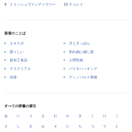
トリッシュヴァンディヴァー
チョレイ
新着のことば
エキスポ
月とすっぽん
図々しい
割れ鍋に綴じ蓋
超加工食品
人間性能
テスクリアル
バイオハッキング
頭身
ディノバルド亜種
すべての辞書の索引
あ
い
う
え
お
か
き
く
け
こ
さ
し
す
せ
そ
た
ち
つ
て
と