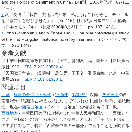
and the Politics of Sentiment in China』Brill刊、2008年発行（87-111
ページ）
↑
及川俊信『「報告 文化広告活動 私たちはこれからも、モンゴル
を『蒙古』と呼びません」』（No.116）社団法人日本モンゴル協会
〈日本とモンゴル〉（原著2008年3月31日）、pp. 137-143頁。
↑
John Gombojab Hangin『Koke sudur (The blue chronicle); a study
of the first Mongolian historical novel by Injannasi』インディアナ大
学、1970年発行
参考文献
『中華民国時期軍政職官誌』（上下、郭卿友主編、蘭州・甘粛民族出
版社1990、
ISBN 7-226-00582-4
）
『民国職官年表』（劉壽林・萬仁元・王玉文・孔慶泰編、北京・中華
書局1995、
ISBN 7-101-01320-1
）
関連項目
西蔵
-
雍正のチベット分割
（
1725年
-
1732年
）以降、
チベット
の西
南部2分の1程度を占める地域に対して付された中国語の呼称、地域概
念。現在の
西蔵自治区
（チベット自治区）の領域ともほぼ一致。
西蔵地方
- 中華民国の歴代政権および中華人民共和国が、「西蔵」と
共に「中国の一地方」の呼称として使用。とりわけ「チベット独立」
の主張に対して、特に「西蔵が中国の一部分」であることを強調する
ために使用された用語。