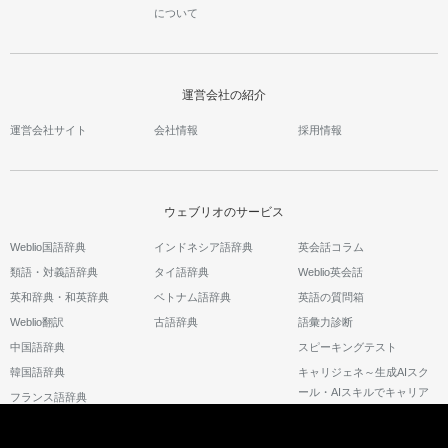
について
運営会社の紹介
運営会社サイト
会社情報
採用情報
ウェブリオのサービス
Weblio国語辞典
インドネシア語辞典
英会話コラム
類語・対義語辞典
タイ語辞典
Weblio英会話
英和辞典・和英辞典
ベトナム語辞典
英語の質問箱
Weblio翻訳
古語辞典
語彙力診断
中国語辞典
スピーキングテスト
韓国語辞典
キャリジェネ～生成AIスク
ール・AIスキルでキャリア
フランス語辞典
アップ～