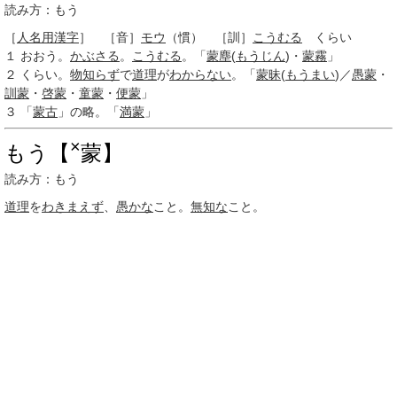
読み方：もう
［
人名用漢字
］ ［音］
モウ
（慣） ［訓］
こうむる
くらい
１
おおう。
かぶさる
。
こうむる
。「
蒙塵
(
もうじん
)・
蒙霧
」
２
くらい。
物知らず
で
道理
が
わからない
。「
蒙昧
(
もうまい
)／
愚蒙
・
訓蒙
・
啓蒙
・
童蒙
・
便蒙
」
３
「
蒙古
」の略。「
満蒙
」
×
もう【
蒙】
読み方：もう
道理
を
わきまえず
、
愚かな
こと。
無知な
こと。