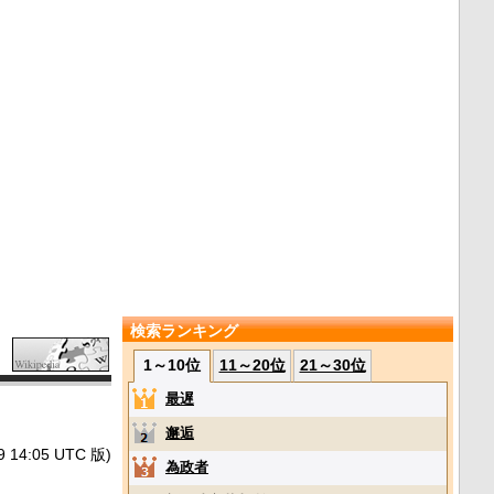
検索ランキング
1～10位
11～20位
21～30位
最遅
邂逅
4:05 UTC 版)
為政者