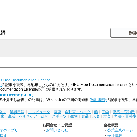
英語
 Free Documentation License
.
)
の記事を複製、再配布したものにあたり、GNU Free Documentation Lice
umentation Licenseの元に提供されております。
ion License (GFDL)
.
小見出し辞書」の記事は、Wikipediaの中国の陶磁器
(改訂履歴)
の記事を複製、再配布し
ネス
｜
業界用語
｜
コンピュータ
｜
電車
｜
自動車・バイク
｜
船
｜
工学
｜
建築・不動産
文化
｜
生活
｜
ヘルスケア
｜
趣味
｜
スポーツ
｜
生物
｜
食品
｜
人名
｜
方言
｜
辞書・百科事
お問合せ・ご要望
会社概要
オのアプリ
・
お問い合わせ
・
公式企業ページ
探す
・
会社情報