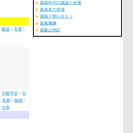
嘉靖年代の議論と経過
嘉靖本の登場
嘉顕と関わる人々
嘉風雅継
泰昌
天啓
嘉飯山地区
大順平定
大
玄静
懿徳
大昇