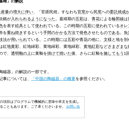
嘉靖」の
解説
生産量
の
増大
に伴い
、「官搭民焼」すなわち
官窯
から
民窯
への
委託
焼成
款銘が
入れられる
ようになった
。嘉靖期の
五彩
は、
青花
による
輪郭線
は
色
を表す
絵具
として
使われ
ている。この
時期
の
五彩
に
使われ
ている
オレ
赤を
重ね焼き
するという
手間のかかる
方法
で
発色
させたも
のである
。
魚
技法
が
用いられ
ている。この
時期
には
五彩
や
青花
の他に、
文様
と地を別
は紅
地黄
彩、紅地緑彩、黄地緑彩、黄地緑彩、
黄地紅彩
など
さまざまな
ので、
透明釉
の上
に黄釉を
掛けて
焼いた
後、さらに紅釉を
施して
もう1
陶磁器」の解説の一部です。
記事については、
「中国の陶磁器」の概要
を参照ください。
の項目はプログラムで機械的に意味や本文を生成し
いることもあります。ご了承くださいませ。
お問い合