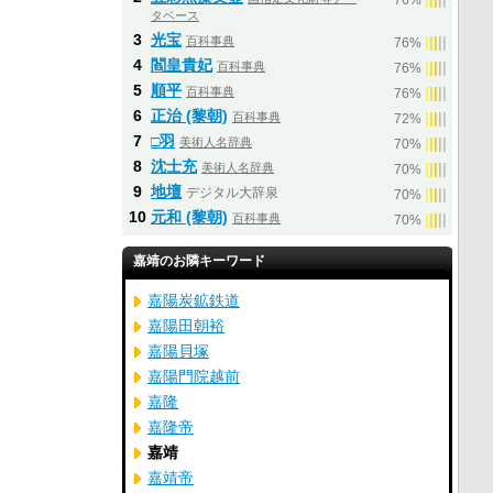
76%
タベース
3
光宝
百科事典
|
|
|
|
|
76%
4
閻皇貴妃
百科事典
|
|
|
|
|
76%
5
順平
百科事典
|
|
|
|
|
76%
6
正治 (黎朝)
百科事典
|
|
|
|
|
72%
7
□羽
美術人名辞典
|
|
|
|
|
70%
8
沈士充
美術人名辞典
|
|
|
|
|
70%
9
地壇
デジタル大辞泉
|
|
|
|
|
70%
10
元和 (黎朝)
百科事典
|
|
|
|
|
70%
嘉靖のお隣キーワード
嘉陽炭鉱鉄道
嘉陽田朝裕
嘉陽貝塚
嘉陽門院越前
嘉隆
嘉隆帝
嘉靖
嘉靖帝