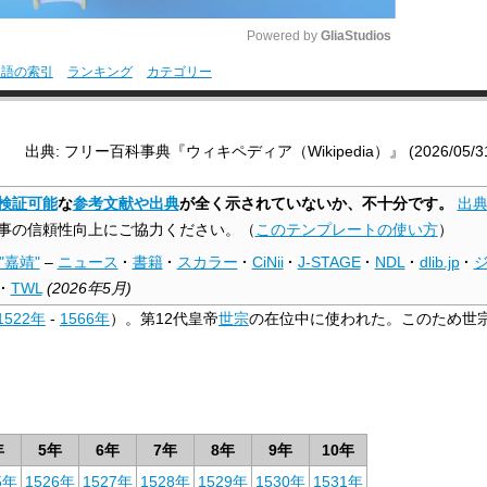
Powered by 
GliaStudios
用語の索引
ランキング
カテゴリー
M
u
出典: フリー百科事典『ウィキペディア（Wikipedia）』 (2026/05/31 0
t
e
検証可能
な
参考文献や出典
が全く示されていないか、不十分です。
出
事の信頼性向上にご協力ください。
（
このテンプレートの使い方
）
"嘉靖"
–
ニュース
·
書籍
·
スカラー
·
CiNii
·
J-STAGE
·
NDL
·
dlib.jp
·
·
TWL
(
2026年5月
)
1522年
-
1566年
）。第12代皇帝
世宗
の在位中に使われた。このため世
年
5年
6年
7年
8年
9年
10年
5年
1526年
1527年
1528年
1529年
1530年
1531年