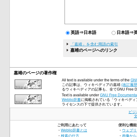
英語⇒日本語
日本語⇒
「嘉靖」を含む用語の索引
嘉靖のページへのリンク
嘉靖のページの著作権
All text is available under the terms of the
GNU
この記事は、ウィキペディアの嘉靖
(改訂履歴
るウィキペディアの記事も、全てGNU Free Doc
Text is available under
GNU Free Documentat
Weblio辞書
に掲載されている「ウィキペディア
ライセンスの下で提供されています。
ビジ
ご利用にあたって
便利な機能
・
Weblio辞書とは
・
ウェブリ
・
検索の仕方
・
画像から