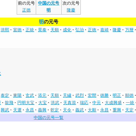
前の元号
中国の元号
次の元号
正徳
明
隆慶
明
の元号
洪熙
宣徳
正統
景泰
天順
成化
弘治
正徳
嘉靖
隆慶
万暦
武
泰定
東陽
玄武
添元
天順
天繡
武烈
宏閏
徳勝
明正
順徳
暦
龍飛
円明大宝
大宝
洪武
天真混
瑞応
中元
大成興盛
一統
興武
天運
永昌
義興
乾定
天令
義武
大順
永昌
重興
天定
中国の元号一覧