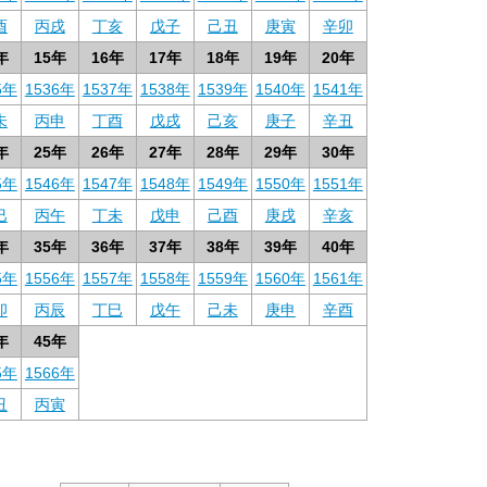
酉
丙戌
丁亥
戊子
己丑
庚寅
辛卯
年
15年
16年
17年
18年
19年
20年
5年
1536年
1537年
1538年
1539年
1540年
1541年
未
丙申
丁酉
戊戌
己亥
庚子
辛丑
年
25年
26年
27年
28年
29年
30年
5年
1546年
1547年
1548年
1549年
1550年
1551年
巳
丙午
丁未
戊申
己酉
庚戌
辛亥
年
35年
36年
37年
38年
39年
40年
5年
1556年
1557年
1558年
1559年
1560年
1561年
卯
丙辰
丁巳
戊午
己未
庚申
辛酉
年
45年
5年
1566年
丑
丙寅