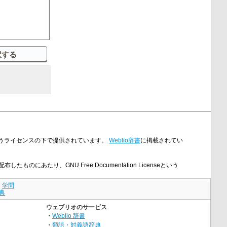
nseというライセンスの下で提供されています。
Weblio辞書
に掲載されてい
たものにあたり、GNU Free Documentation Licenseという
｜
学問
典
ウェブリオのサービス
・
Weblio 辞書
・
類語・対義語辞典