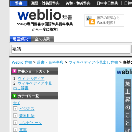
辞書
類語・対義語辞典
英和・和英辞典
日中中日辞典
日韓
無料の翻訳なら
Weblio翻訳！
556の専門辞書や国語辞典百科事典
から一度に検索!
Weblio 辞書
>
辞書・百科事典
>
ウィキペディア小見出し辞書
>
嘉靖
辞書ショートカット
1
ウィキペディア
2
ウィキペディア小見
出し辞書
カテゴリ一覧
全て
ビジネス
＋
業界用語
＋
コンピュータ
＋
電車
＋