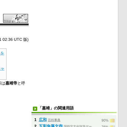
2:36 UTC 版)
典を
ジャ
宗は
嘉靖帝
と呼
「嘉靖」の関連用語
1
広和
百科事典
|
|
|
|
|
90%
2
五彩魚藻文壺
国指定文化財等デー
|
|
|
|
|