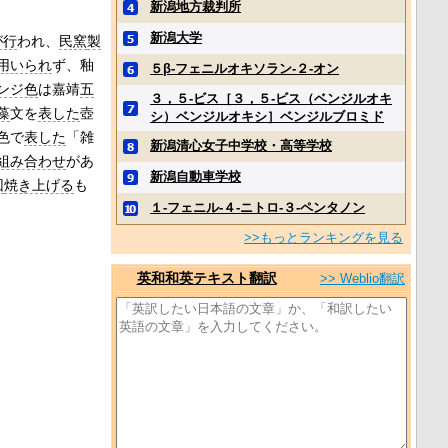
新潟地方裁判所
新潟大学
が行
われ、
民窯
製
用いられ
ず、釉
５β‐フェニルオキソラン‐２‐オン
ンジ色
は嘉靖
五
３，５‐ビス［３，５‐ビス（ベンジルオキ
藻
文を
表した
壺
シ）ベンジルオキシ］ベンジルブロミド
色で
表した
「雑
新潟清心女子中学校・高等学校
組み合わせ
があ
新潟自動車学校
回
焼き上げる
も
１‐フェニル‐４‐ニトロ‐３‐ペンタノン
>>もっとランキングを見る
英和和英テキスト翻訳
>> Weblio翻訳