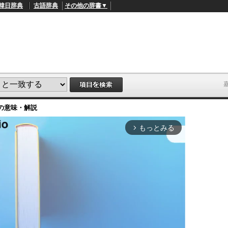
韓日辞典
古語辞典
その他の辞書▼
の意味・解説
もっとみる
arrow_forward_ios