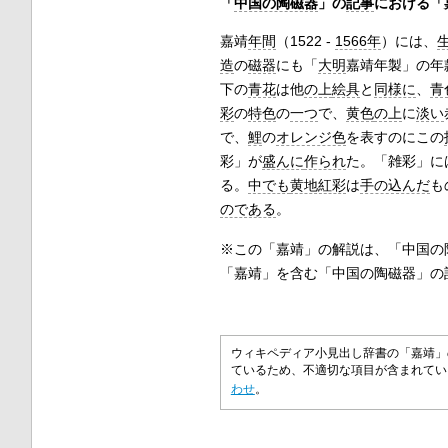
「
中国の陶磁器
」の
記事
における「
嘉靖
年間
（1522 -
1566年
）には、
造
の
磁器
にも「
大明
嘉靖年製」の年
下の
青花
は他
の上
絵具
と
同様に
、
青
彩
の
特色
の
一つ
で、
黄色
の上
に
淡い
で、
鯉
の
オレンジ色
を表すのにこの
彩」が
盛んに
作られ
た。「雑彩」に
る。
中でも
黄地紅彩
は
手の込んだ
も
のである
。
※この「嘉靖」の解説は、「中国の
「嘉靖」を含む「中国の陶磁器」の
ウィキペディア小見出し辞書の「嘉靖」
ているため、不適切な項目が含まれて
わせ
。