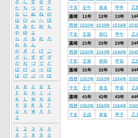
さ
し
す
せ
そ
干支
壬午
癸未
甲申
乙
た
ち
つ
て
と
な
に
ぬ
ね
の
嘉靖
11年
12年
13年
14
は
ひ
ふ
へ
ほ
西暦
1532年
1533年
1534年
153
ま
み
む
め
も
や
ゆ
よ
干支
壬辰
癸巳
甲午
乙
ら
り
る
れ
ろ
嘉靖
21年
22年
23年
24
わ
を
ん
が
ぎ
ぐ
げ
ご
西暦
1542年
1543年
1544年
154
ざ
じ
ず
ぜ
ぞ
干支
壬寅
癸卯
甲辰
乙
だ
ぢ
づ
で
ど
ば
び
ぶ
べ
ぼ
嘉靖
31年
32年
33年
34
ぱ
ぴ
ぷ
ぺ
ぽ
西暦
1552年
1553年
1554年
155
Ａ
Ｂ
Ｃ
Ｄ
Ｅ
干支
壬子
癸丑
甲寅
乙
Ｆ
Ｇ
Ｈ
Ｉ
Ｊ
嘉靖
41年
42年
43年
44
Ｋ
Ｌ
Ｍ
Ｎ
Ｏ
Ｐ
Ｑ
Ｒ
Ｓ
Ｔ
西暦
1562年
1563年
1564年
156
Ｕ
Ｖ
Ｗ
Ｘ
Ｙ
干支
壬戌
癸亥
甲子
乙
Ｚ
１
２
３
４
５
６
７
８
９
０