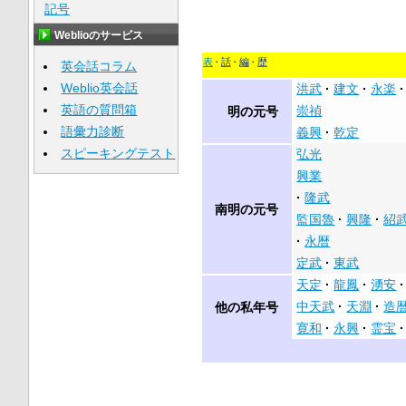
記号
Weblioのサービス
表
話
編
歴
英会話コラム
Weblio英会話
洪武
建文
永楽
英語の質問箱
崇禎
明の元号
語彙力診断
義興
乾定
スピーキングテスト
弘光
興業
隆武
南明の元号
監国魯
興隆
紹
永暦
定武
東武
天定
龍鳳
湧安
中天武
天淵
造
他の私年号
寛和
永興
霊宝