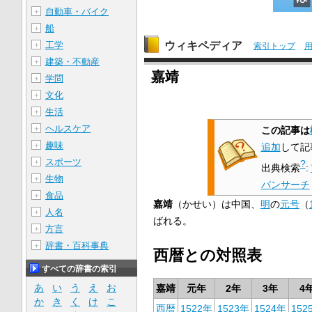
自動車・バイク
＋
船
＋
ウィキペディア
工学
＋
索引トップ
建築・不動産
＋
嘉靖
学問
＋
文化
＋
生活
＋
ヘルスケア
＋
この記事は
趣味
＋
追加
して記
スポーツ
＋
?
出典検索
:
生物
＋
パンサーチ
食品
＋
嘉靖
（かせい）は中国、
明
の
元号
（
人名
＋
ばれる。
方言
＋
辞書・百科事典
＋
西暦との対照表
すべての辞書の索引
あ
い
う
え
お
嘉靖
元年
2年
3年
4
か
き
く
け
こ
西暦
1522年
1523年
1524年
152