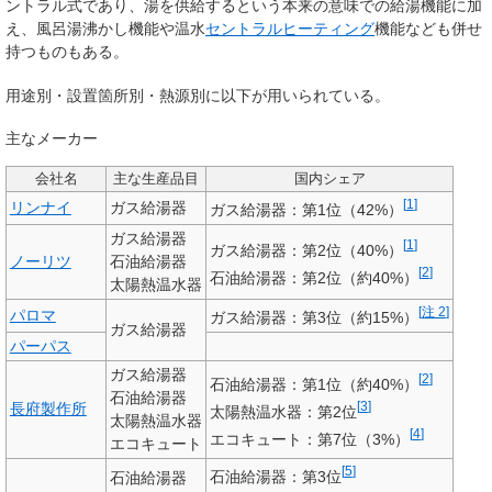
ントラル式であり、湯を供給するという本来の意味での給湯機能に加
え、風呂湯沸かし機能や温水
セントラルヒーティング
機能なども併せ
持つものもある。
用途別・設置箇所別・熱源別に以下が用いられている。
主なメーカー
会社名
主な生産品目
国内シェア
[
1
]
リンナイ
ガス給湯器
ガス給湯器：第1位（42%）
ガス給湯器
[
1
]
ガス給湯器：第2位（40%）
ノーリツ
石油給湯器
[
2
]
石油給湯器：第2位（約40%）
太陽熱温水器
[
注 2
]
パロマ
ガス給湯器：第3位（約15%）
ガス給湯器
パーパス
ガス給湯器
[
2
]
石油給湯器：第1位（約40%）
石油給湯器
[
3
]
長府製作所
太陽熱温水器：第2位
太陽熱温水器
[
4
]
エコキュート：第7位（3%）
エコキュート
[
5
]
石油給湯器：第3位
石油給湯器