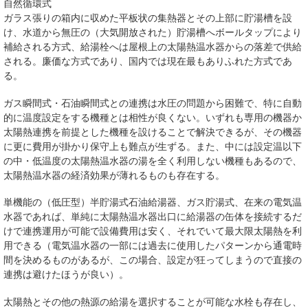
自然循環式
ガラス張りの箱内に収めた平板状の集熱器とその上部に貯湯槽を設
け、水道から無圧の（大気開放された）貯湯槽へボールタップにより
補給される方式、給湯栓へは屋根上の太陽熱温水器からの落差で供給
される。廉価な方式であり、国内では現在最もありふれた方式であ
る。
ガス瞬間式・石油瞬間式との連携は水圧の問題から困難で、特に自動
的に温度設定をする機種とは相性が良くない。いずれも専用の機器か
太陽熱連携を前提とした機種を設けることで解決できるが、その機器
に更に費用が掛かり保守上も難点が生ずる。また、中には設定温以下
の中・低温度の太陽熱温水器の湯を全く利用しない機種もあるので、
太陽熱温水器の経済効果が薄れるものも存在する。
単機能の（低圧型）半貯湯式石油給湯器、ガス貯湯式、在来の電気温
水器であれば、単純に太陽熱温水器出口に給湯器の缶体を接続するだ
けで連携運用が可能で設備費用は安く、それでいて最大限太陽熱を利
用できる（電気温水器の一部には過去に使用したパターンから通電時
間を決めるものがあるが、この場合、設定が狂ってしまうので直接の
連携は避けたほうが良い）。
太陽熱とその他の熱源の給湯を選択することが可能な水栓も存在し、