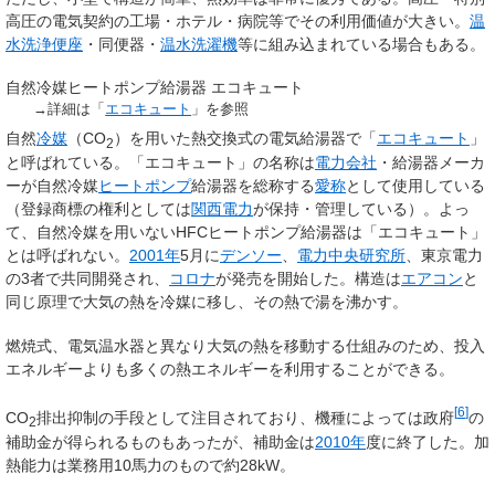
高圧の電気契約の工場・ホテル・病院等でその利用価値が大きい。
温
水洗浄便座
・同便器・
温水洗濯機
等に組み込まれている場合もある。
自然冷媒ヒートポンプ給湯器 エコキュート
→詳細は「
エコキュート
」を参照
自然
冷媒
（CO
）を用いた熱交換式の電気給湯器で「
エコキュート
」
2
と呼ばれている。「エコキュート」の名称は
電力会社
・給湯器メーカ
ーが自然冷媒
ヒートポンプ
給湯器を総称する
愛称
として使用している
（登録商標の権利としては
関西電力
が保持・管理している）。よっ
て、自然冷媒を用いないHFCヒートポンプ給湯器は「エコキュート」
とは呼ばれない。
2001年
5月に
デンソー
、
電力中央研究所
、東京電力
の3者で共同開発され、
コロナ
が発売を開始した。構造は
エアコン
と
同じ原理で大気の熱を冷媒に移し、その熱で湯を沸かす。
燃焼式、電気温水器と異なり大気の熱を移動する仕組みのため、投入
エネルギーよりも多くの熱エネルギーを利用することができる。
[
6
]
CO
排出抑制の手段として注目されており、機種によっては政府
の
2
補助金が得られるものもあったが、補助金は
2010年
度に終了した。加
熱能力は業務用10馬力のもので約28kW。