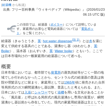
(
給湯機
から転送)
出典: フリー百科事典『ウィキペディア（Wikipedia）』 (2026/01/23
06:15 UTC 版)
この項目では、給湯器（
ボイラー
）について説明していま
す。家庭用のお茶など電気給湯器については「
電気ポッ
ト
」をご覧ください。
[
注 1
]
給湯器
（きゅうとうき、
英
:
hot water dispenser
）とは
水
を湯に
変えて供給する器具のことである。
湯沸かし器
（ゆわかしき、
英
:
Boiler
）、
温水器
（おんすいき、
英
:
Water boiler
）ともいう。ここで
は日本市場向けの一般家庭用の給湯器について述べる。
概要
日本市場においては、都市部でも
発電所
の蒸気供給等がごく一部の地
域でしか行われなかったことから、セントラル式の給湯器の普及は病
院や理髪店などに留まり、家庭用としては
1965年
頃に発売された台所
等局所式のガス瞬間湯沸かし器以降、普及したと考えられる。また、
日本においては
入浴
に
シャワー
でなく
浴槽
を用いる文化があることか
ら、「風呂釜」と呼ばれる局所式の風呂湯沸かし専用の装置が、瞬間
湯沸かし器以前から存在していた。現代の家庭用給湯器は主としてセ