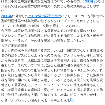
ければ不完全燃焼防止の安全装置はついているものの、
1980年代
の旧
式器具では安全装置の故障や着火不良による爆発燃焼を起こしやす
い。
2006年
に発覚した
パロマ湯沸器死亡事故
により、メーカーを問わず小
型瞬間湯沸器の経年使用の危うさがクローズアップされるようにな
り、7 - 10年程度での点検・交換が望ましいとされる。
台所流し場等使用場所へ設ける必要があるので美観を損ねやすい。
ガスレンジ等から加熱調理に伴い発生する油煙等による劣化・動作不
調があり得るので、その様な場所への設置も禁じられた。
ガス貯湯式給湯器
タンク内の水を予め加温する方式。いわば（瞬間式でない）電気温水
器の熱源をガスにしたようなものである。アメリカから伝播した古く
からある器具で、現在は主に理髪店等で使用される。複雑な制御を必
要とせず、それでいて非常に安定した温度の湯を供給できる。ループ
配管が施工可能なので配管が著しく長い場合でも（沸き上がっていれ
ば）蛇口を開けてから直ぐに湯が出るという特徴があり、また多数の
栓を同時に開いても温度が安定していることもあり現在でも高級な設
備として需要がある。セントラルヒーティングに使える機種もある。
或いは厨房設備や介護施設・寮など、たくさんのお湯を必要とする施
設で飲料用の熱湯を大量に供給できる、本体に蛇口・カランが付いて
[
8
]
いる（オプションの場合もある）モデルもある
。