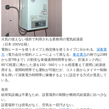
火気の使えない場所で利用される業務用の電気給湯器
（日本 200V仕様）
電熱ヒーターを使うタイプと熱交換を使うタイプに分かれる。
深夜電
力
（電力会社や契約メニューによって異なる。
東京電力
の例では23時
から翌7時まで）の割安な単価適用時間帯を使い、貯湯タンク内に
85
°C
程度に沸かした湯を150 - 560リットル程度蓄えて昼間に給湯使
用する。昼間時間帯でも運転が可能だが、コスト面からタイマー制御
等を用いて深夜電力時間帯に稼働するように設定する方式が普及して
いる。
長所
給排気設備は不要なため、設置場所の制限が燃焼式給湯器に比べ少な
い。
設置場所では排気がなく、空気を一切汚さない。