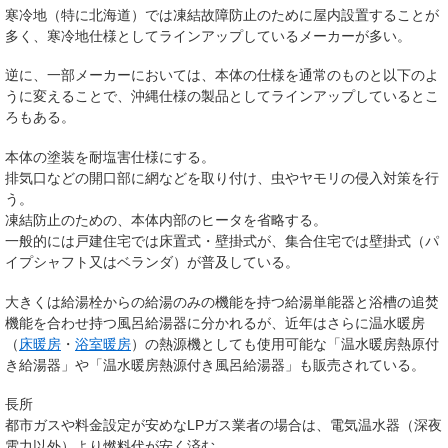
寒冷地（特に北海道）では凍結故障防止のために屋内設置することが
多く、寒冷地仕様としてラインアップしているメーカーが多い。
逆に、一部メーカーにおいては、本体の仕様を通常のものと以下のよ
うに変えることで、沖縄仕様の製品としてラインアップしているとこ
ろもある。
本体の塗装を耐塩害仕様にする。
排気口などの開口部に網などを取り付け、虫やヤモリの侵入対策を行
う。
凍結防止のための、本体内部のヒータを省略する。
一般的には戸建住宅では床置式・壁掛式が、集合住宅では壁掛式（パ
イプシャフト又はベランダ）が普及している。
大きくは給湯栓からの給湯のみの機能を持つ給湯単能器と浴槽の追焚
機能を合わせ持つ風呂給湯器に分かれるが、近年はさらに温水暖房
（
床暖房
・
浴室暖房
）の熱源機としても使用可能な「温水暖房熱原付
き給湯器」や「温水暖房熱源付き風呂給湯器」も販売されている。
長所
都市ガスや料金設定が安めなLPガス業者の場合は、電気温水器（深夜
電力以外）より燃料代が安く済む。