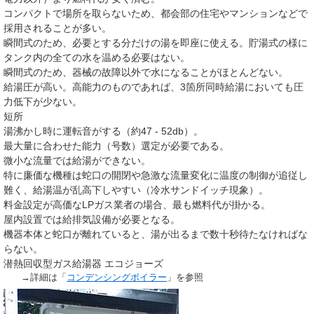
コンパクトで場所を取らないため、都会部の住宅やマンションなどで
採用されることが多い。
瞬間式のため、必要とする分だけの湯を即座に使える。貯湯式の様に
タンク内の全ての水を温める必要はない。
瞬間式のため、器械の故障以外で水になることがほとんどない。
給湯圧が高い。高能力のものであれば、3箇所同時給湯においても圧
力低下が少ない。
短所
湯沸かし時に運転音がする（約47 - 52db）。
最大量に合わせた能力（号数）選定が必要である。
微小な流量では給湯ができない。
特に廉価な機種は蛇口の開閉や急激な流量変化に温度の制御が追従し
難く、給湯温が乱高下しやすい（冷水サンドイッチ現象）。
料金設定が高価なLPガス業者の場合、最も燃料代が掛かる。
屋内設置では給排気設備が必要となる。
機器本体と蛇口が離れていると、湯が出るまで数十秒待たなければな
らない。
潜熱回収型ガス給湯器 エコジョーズ
→詳細は「
コンデンシングボイラー
」を参照