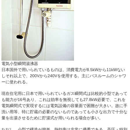
電気小型瞬間湯沸器
日本国外で用いられているものは、消費電力が8.5kWから11kWない
しそれ以上で、200Vから240Vを使用する。主にバスルームのシャワ
ーに使われる。
現在住宅用に日本で用いられているガス瞬間式は比較的小型であって
も能力が16号あり、これは効率を無視しても27.8kW必要で、これを
電気瞬間式で実現するには電気設備の容量面で困難が大きい。故に手
洗い用等、特に貯蔵の必要のないものであっても小さな出力で十分な
量を出湯させるために貯湯式が用いられる場合が多い。
ただし、小型で構造が簡単、熱効率は非常に優秀である。高圧・特別