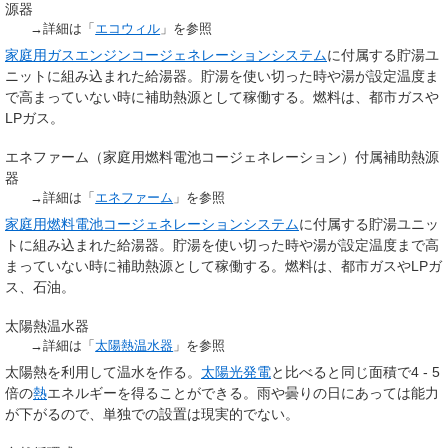
源器
→詳細は「
エコウィル
」を参照
家庭用ガスエンジンコージェネレーションシステム
に付属する貯湯ユ
ニットに組み込まれた給湯器。貯湯を使い切った時や湯が設定温度ま
で高まっていない時に補助熱源として稼働する。燃料は、都市ガスや
LPガス。
エネファーム（家庭用燃料電池コージェネレーション）付属補助熱源
器
→詳細は「
エネファーム
」を参照
家庭用燃料電池コージェネレーションシステム
に付属する貯湯ユニッ
トに組み込まれた給湯器。貯湯を使い切った時や湯が設定温度まで高
まっていない時に補助熱源として稼働する。燃料は、都市ガスやLPガ
ス、石油。
太陽熱温水器
→詳細は「
太陽熱温水器
」を参照
太陽熱を利用して温水を作る。
太陽光発電
と比べると同じ面積で4 - 5
倍の
熱
エネルギーを得ることができる。雨や曇りの日にあっては能力
が下がるので、単独での設置は現実的でない。