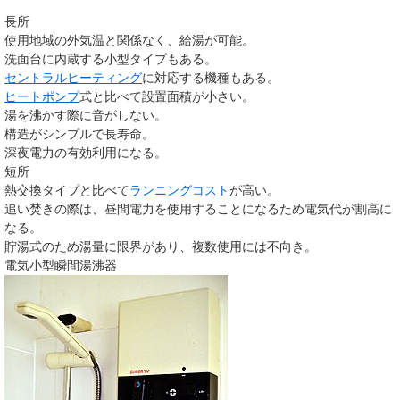
長所
使用地域の外気温と関係なく、給湯が可能。
洗面台に内蔵する小型タイプもある。
セントラルヒーティング
に対応する機種もある。
ヒートポンプ
式と比べて設置面積が小さい。
湯を沸かす際に音がしない。
構造がシンプルで長寿命。
深夜電力の有効利用になる。
短所
熱交換タイプと比べて
ランニングコスト
が高い。
追い焚きの際は、昼間電力を使用することになるため電気代が割高に
なる。
貯湯式のため湯量に限界があり、複数使用には不向き。
電気小型瞬間湯沸器