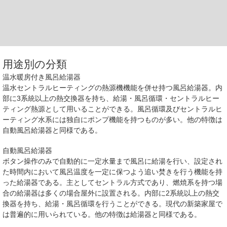
用途別の分類
温水暖房付き風呂給湯器
温水セントラルヒーティングの熱源機機能を併せ持つ風呂給湯器。内
部に3系統以上の熱交換器を持ち、給湯・風呂循環・セントラルヒー
ティング熱源として用いることができる。風呂循環及びセントラルヒ
ーティング水系には独自にポンプ機能を持つものが多い。他の特徴は
自動風呂給湯器と同様である。
自動風呂給湯器
ボタン操作のみで自動的に一定水量まで風呂に給湯を行い、設定され
た時間内において風呂温度を一定に保つよう追い焚きを行う機能を持
った給湯器である。主としてセントラル方式であり、燃焼系を持つ場
合の給湯器は多くの場合屋外に設置される。内部に2系統以上の熱交
換器を持ち、給湯・風呂循環を行うことができる。現代の新築家屋で
は普遍的に用いられている。他の特徴は給湯器と同様である。