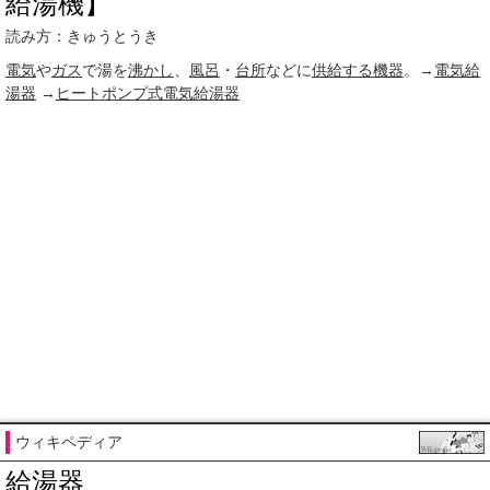
給湯機】
読み方：きゅうとうき
電気
や
ガス
で湯を
沸かし
、
風呂
・
台所
などに
供給する
機器
。→
電気給
湯器
→
ヒートポンプ式電気給湯器
ウィキペディア
給湯器