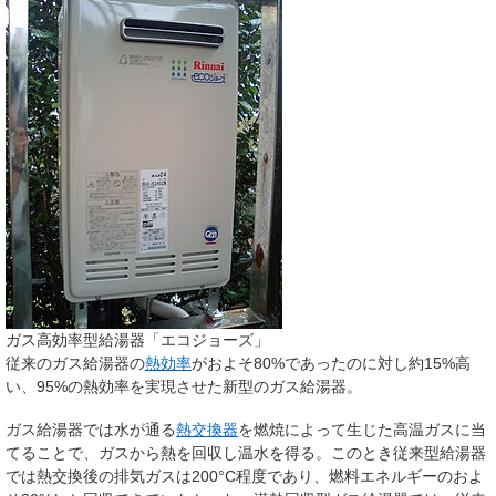
ガス高効率型給湯器「エコジョーズ」
従来のガス給湯器の
熱効率
がおよそ80%であったのに対し約15%高
い、95%の熱効率を実現させた新型のガス給湯器。
ガス給湯器では水が通る
熱交換器
を燃焼によって生じた高温ガスに当
てることで、ガスから熱を回収し温水を得る。このとき従来型給湯器
では熱交換後の排気ガスは200
°C
程度であり、燃料エネルギーのおよ