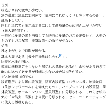
長所
構造が単純で故障が少ない。
湯の温度は流量に無関係で（使用につれゆっくりと降下するのみ）、
乱高下しない。
同じ貯湯式でも電気温水器に比して高熱量のため沸き上がりが早い
（最大1時間半）。
一時的に多量の湯を消費しても瞬時に多量のガスを消費せず、大型の
ものでもガス配管・排気設備への負担が少ない。
短所
沸き上がりまで時間が掛かる。
[
9
]
基本大型である（最小貯湯量は9Lから
）。
比較的水圧が弱い。
慎重に機種選定をしないと湯切れの危険があるが、余裕があり過ぎて
能力に比べて必要量が極端に少ない場合は損失が多い。
ガス給湯器（瞬間式）
設置場所により屋内設置型、浴室内設置型（バランス釜に給湯蛇口
（又はシャワーのみ）を備えたもの）、パイプシャフト内設置型、屋
外設置型、ホールインワン（壁貫通型）に分類される。これらは給排
気方式や能力（号数）より更に分類される。セントラルヒーティング
に使える機種もある。