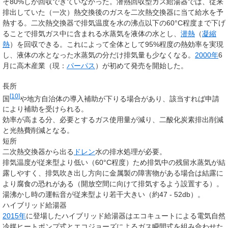
そ80%しか回収できていなかった。潜熱回収型ガス給湯器では、従来
排出していた（一次）熱交換後のガスを二次熱交換器に当て給水を予
熱する。二次熱交換器で排気温度を水の沸点以下の60
°C
程度まで下げ
ることで排気ガス中に含まれる水蒸気を液体の水とし、
潜熱
（
凝縮
熱
）を回収できる。これによって全体として95%程度の熱効率を実現
し、液体の水となった水蒸気の分だけ排気量も少なくなる。
2000年
6
月に高木産業（現：
パーパス
）が初めて発売を開始した。
長所
[
10
]
国
や地方自治体の導入補助が下りる場合があり、該当すれば申請
により補助を受けられる。
効率が高まる分、必要とするガス使用量が減り、二酸化炭素排出削減
と光熱費削減となる。
短所
二次熱交換器から出る
ドレン
水の排水処理が必要。
排気温度が従来型より低い（60
°C
程度）ため排気中の残留水蒸気が結
露しやすく、排気吹き出し方向に金属製の障害物がある場合は結露に
より腐食の恐れがある（開放空間に向けて排気するよう設置する）。
湯沸かし時の運転音が従来型より若干大きい（約47 - 52db）。
ハイブリッド給湯器
2015年
に登場したハイブリッド給湯器はエコキュートによる電気自然
冷媒ヒートポンプ式とエコジョーズによるガス瞬間式を組み合わせた