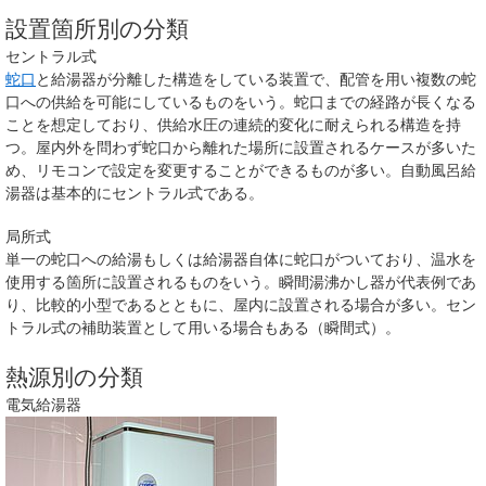
設置箇所別の分類
セントラル式
蛇口
と給湯器が分離した構造をしている装置で、配管を用い複数の蛇
口への供給を可能にしているものをいう。蛇口までの経路が長くなる
ことを想定しており、供給水圧の連続的変化に耐えられる構造を持
つ。屋内外を問わず蛇口から離れた場所に設置されるケースが多いた
め、リモコンで設定を変更することができるものが多い。自動風呂給
湯器は基本的にセントラル式である。
局所式
単一の蛇口への給湯もしくは給湯器自体に蛇口がついており、温水を
使用する箇所に設置されるものをいう。瞬間湯沸かし器が代表例であ
り、比較的小型であるとともに、屋内に設置される場合が多い。セン
トラル式の補助装置として用いる場合もある（瞬間式）。
熱源別の分類
電気給湯器