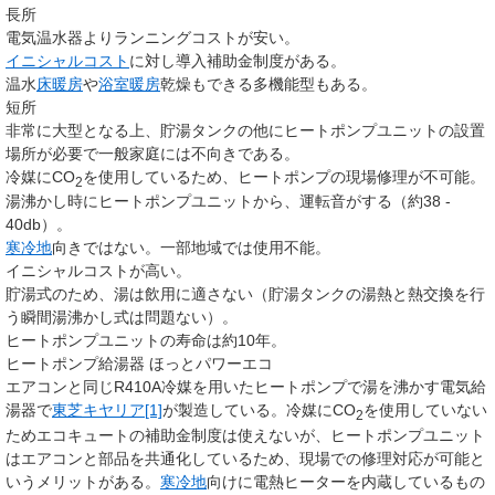
長所
電気温水器よりランニングコストが安い。
イニシャルコスト
に対し導入補助金制度がある。
温水
床暖房
や
浴室暖房
乾燥もできる多機能型もある。
短所
非常に大型となる上、貯湯タンクの他にヒートポンプユニットの設置
場所が必要で一般家庭には不向きである。
冷媒にCO
を使用しているため、ヒートポンプの現場修理が不可能。
2
湯沸かし時にヒートポンプユニットから、運転音がする（約38 -
40db）。
寒冷地
向きではない。一部地域では使用不能。
イニシャルコストが高い。
貯湯式のため、湯は飲用に適さない（貯湯タンクの湯熱と熱交換を行
う瞬間湯沸かし式は問題ない）。
ヒートポンプユニットの寿命は約10年。
ヒートポンプ給湯器 ほっとパワーエコ
エアコンと同じR410A冷媒を用いたヒートポンプで湯を沸かす電気給
湯器で
東芝キヤリア
[1]
が製造している。冷媒にCO
を使用していない
2
ためエコキュートの補助金制度は使えないが、ヒートポンプユニット
はエアコンと部品を共通化しているため、現場での修理対応が可能と
いうメリットがある。
寒冷地
向けに電熱ヒーターを内蔵しているもの