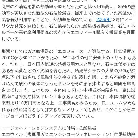
潜熱回収型高効率直圧式石油給湯器 エコフィール
従来の石油給湯器の熱効率が83%だったのと比べ14%高い、95%の熱
効率を実現させた新型の石油給湯器。従来までは捨てていた高温の排
気を有効利用することで、熱効率を高めている。
2006年
12月にノー
リツが発売を開始した。石油業界ならびに給湯機器業界は、石油エネ
ルギーの高効率利用促進の観点からエコフィール購入支援事業を展開
している。
形態としてはガス給湯器の「エコジョーズ」と類似する。排気温度が
200
°C
から60
°C
に下がるため、省エネ性の他に安全上のメリットもあ
る。ただし、日本国内流通の熱機器用ガスと異なり、石油は僅かでは
あるが硫黄などの不純物を含むため、給湯器クラスの大量の排気が沸
点以下で排出されて低温側熱交換器で結露した際、これら不純物が溶
け込んで酸性の液体になったドレンをそのまま排出すると周囲を腐食
させてしまう。このため、本体内にドレン中和器が内蔵され、更に設
置時には特別な排気ドレン工事が必要となる。これは、本体価格で従
来型より10万円高となる上、工事費もかかるため、低コストを求めら
れる石油給湯器としては大きなデメリットでもあり、このことからエ
コジョーズほどラインアップが充実していない。
コージェネレーションシステムに付属する給湯器
エコウィル（家庭用ガスエンジンコージェネレーション）付属補助熱