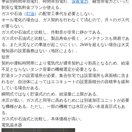
季節別時間帯別電灯、時間帯別電灯、
深夜電力
、融雪用電力といった
割安な電気料金プランが使える。
ガスや石油（
灯油
）の配管工事代を必要としない。
オール電化の場合は、ガス契約を行わなくて済むので、月々のガス代
が要らない。
ガス式や石油式と比較し、作動音が非常に静かである。
ガス式や石油式と比較し、製品寿命が長く、メンテナンスも簡易であ
る。また火災などの事故が起こりにくい。2kWを超えない場合は火災
報知器の設置義務はない（地区による）。
短所
契約や運転時間帯により電気代が通常契約より割高となるため、給湯
不足とならないタンク容量の機種選定が必要となる。
貯湯タンクの設置場所が必要。集合住宅では設置場所も床面積に含ま
れるが、自治体によってはエコキュートの設置面積分の容積率を緩和
している場合がある。
瞬間式ではなく貯湯式のため、給湯量に上限がある。
水圧が低い。ガス式と同等に高めるためには別途加圧ユニットが必要
な機種がある。ただし、一部の機種では水圧が高い水道直圧式もあ
る。
ガス式や石油式と比較し、本体価格が高い。
電気温水器