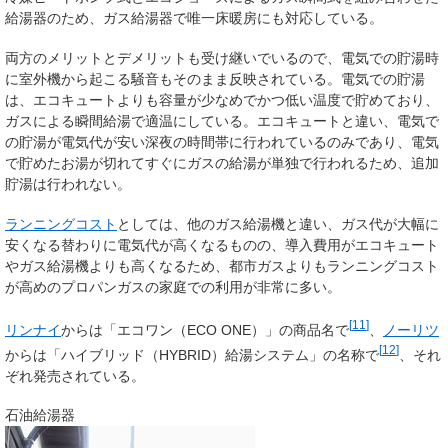
給湯器のため、ガス給湯器で唯一床暖房にも対応している。
両方のメリットとデメリットも受け継いでいるので、電気での貯湯時
に室外機から起こる騒音もそのまま反映されている。電気での貯湯
は、エコキュートよりも容量が少なめでかつ低い温度で貯めており、
ガスによる瞬間給湯で適温にしている。エコキュートと違い、電気で
の貯湯が電気代が安い深夜の時間帯に行われているのみであり、電気
で貯めたお湯が切れてすぐにガスの給湯が単独で行われるため、追加
貯湯は行われない。
ランニングコスト
としては、他のガス給湯機と違い、ガス代が大幅に
安くなる替わりに電気代が高くなるものの、導入費用がエコキュート
やガス給湯機よりも高くなるため、都市ガスよりもランニングコスト
が高めのプロパンガスの家庭での利用が非常に多い。
[
11
]
リンナイ
からは「エコワン（ECO ONE）」の商品名で
、
ノーリツ
[
12
]
からは「ハイブリッド（HYBRID）給湯システム」の名称で
、それ
ぞれ発売されている。
石油給湯器