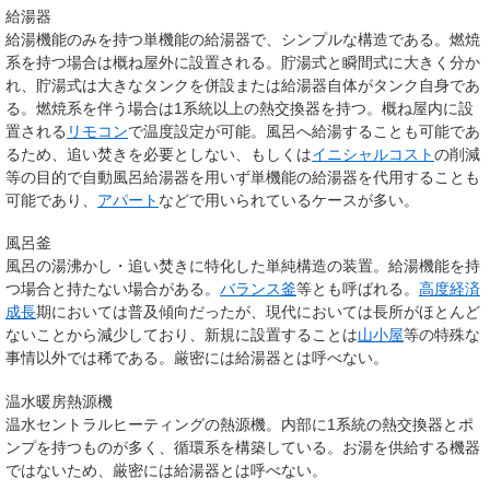
給湯器
給湯機能のみを持つ単機能の給湯器で、シンプルな構造である。燃焼
系を持つ場合は概ね屋外に設置される。貯湯式と瞬間式に大きく分か
れ、貯湯式は大きなタンクを併設または給湯器自体がタンク自身であ
る。燃焼系を伴う場合は1系統以上の熱交換器を持つ。概ね屋内に設
置される
リモコン
で温度設定が可能。風呂へ給湯することも可能であ
るため、追い焚きを必要としない、もしくは
イニシャルコスト
の削減
等の目的で自動風呂給湯器を用いず単機能の給湯器を代用することも
可能であり、
アパート
などで用いられているケースが多い。
風呂釜
風呂の湯沸かし・追い焚きに特化した単純構造の装置。給湯機能を持
つ場合と持たない場合がある。
バランス釜
等とも呼ばれる。
高度経済
成長
期においては普及傾向だったが、現代においては長所がほとんど
ないことから減少しており、新規に設置することは
山小屋
等の特殊な
事情以外では稀である。厳密には給湯器とは呼べない。
温水暖房熱源機
温水セントラルヒーティングの熱源機。内部に1系統の熱交換器とポ
ンプを持つものが多く、循環系を構築している。お湯を供給する機器
ではないため、厳密には給湯器とは呼べない。