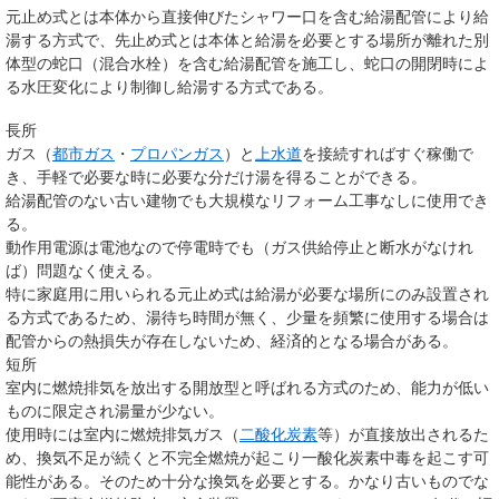
元止め式とは本体から直接伸びたシャワー口を含む給湯配管により給
湯する方式で、先止め式とは本体と給湯を必要とする場所が離れた別
体型の蛇口（混合水栓）を含む給湯配管を施工し、蛇口の開閉時によ
る水圧変化により制御し給湯する方式である。
長所
ガス（
都市ガス
・
プロパンガス
）と
上水道
を接続すればすぐ稼働で
き、手軽で必要な時に必要な分だけ湯を得ることができる。
給湯配管のない古い建物でも大規模なリフォーム工事なしに使用でき
る。
動作用電源は電池なので停電時でも（ガス供給停止と断水がなけれ
ば）問題なく使える。
特に家庭用に用いられる元止め式は給湯が必要な場所にのみ設置され
る方式であるため、湯待ち時間が無く、少量を頻繁に使用する場合は
配管からの熱損失が存在しないため、経済的となる場合がある。
短所
室内に燃焼排気を放出する開放型と呼ばれる方式のため、能力が低い
ものに限定され湯量が少ない。
使用時には室内に燃焼排気ガス（
二酸化炭素
等）が直接放出されるた
め、換気不足が続くと不完全燃焼が起こり一酸化炭素中毒を起こす可
能性がある。そのため十分な換気を必要とする。かなり古いものでな