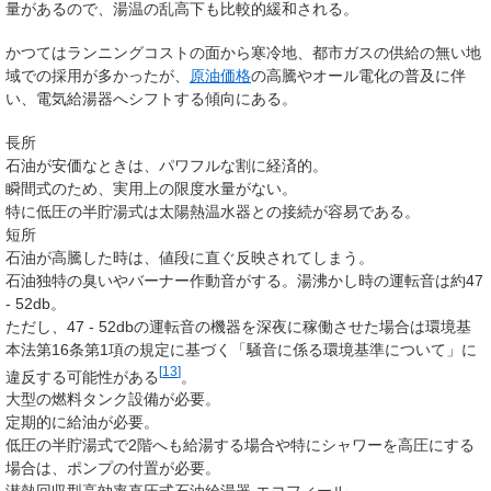
量があるので、湯温の乱高下も比較的緩和される。
かつてはランニングコストの面から寒冷地、都市ガスの供給の無い地
域での採用が多かったが、
原油価格
の高騰やオール電化の普及に伴
い、電気給湯器へシフトする傾向にある。
長所
石油が安価なときは、パワフルな割に経済的。
瞬間式のため、実用上の限度水量がない。
特に低圧の半貯湯式は太陽熱温水器との接続が容易である。
短所
石油が高騰した時は、値段に直ぐ反映されてしまう。
石油独特の臭いやバーナー作動音がする。湯沸かし時の運転音は約47
- 52db。
ただし、47 - 52dbの運転音の機器を深夜に稼働させた場合は環境基
本法第16条第1項の規定に基づく「騒音に係る環境基準について」に
[
13
]
違反する可能性がある
。
大型の燃料タンク設備が必要。
定期的に給油が必要。
低圧の半貯湯式で2階へも給湯する場合や特にシャワーを高圧にする
場合は、ポンプの付置が必要。