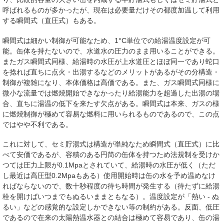
呼ばれるものが多かったが、現在は必要量だけその都度加温して利用
する瞬間式（直圧式）もある。
瞬間式は細かい制御が可能なため、1
°C
単位での給湯温度設定が可
能。缶体を持たないので、水道水の圧力のまま用いることができる。
またガス瞬間式同様、給湯時の水圧が上水道圧とほぼ同一であり蛇口
を捻れば直ちに点火・出湯するなどのメリットがあるがその分構造・
制御が複雑になり、本体価格は高価である。また、ガス瞬間式同様に
微小な流量では燃焼開始できなかったり給湯能力を超過した出湯の場
合、直ちに湯温の低下を来たす欠点がある。瞬間式は本来、ガスの様
に燃焼制御が極めて容易な燃料に用いられるものであるので、この点
ではやや不利である。
これに対して、セミ貯湯式は構造が単純なため瞬間式（直圧式）に比
べて安価であるが、容積のある円筒の缶体を持つため法規制を受けか
つては圧力上限が0.1Mpaとされていて、給湯時の水圧が低く（ただ
し最近は高圧型0.2Mpaもある）使用開始時は缶の水を予め温めなけ
ればならないので、数十秒程度の待ち時間が発生する（待たずに給湯
栓を開けばいつまでもぬるいままともなる）。温度設定が「熱い - ぬ
るい」などの感覚的な設定しかできない等の制約がある。反面、低圧
であるので在来の太陽熱温水器との結合は極めて容易であり、缶の湯