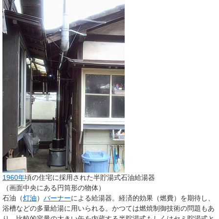
1960年
頃の住宅に採用された半貯湯式石油給湯器
（画面中央にある円筒形の物体）
石油（
灯油
）
バーナー
による給湯器。経済的効果（燃費）を期待し、
浴槽などの多量給湯に用いられる。かつては燃焼制御技術の問題もあ
り、比較的容量の大きい缶を内蔵する半貯湯式もしくはセミ貯湯式と