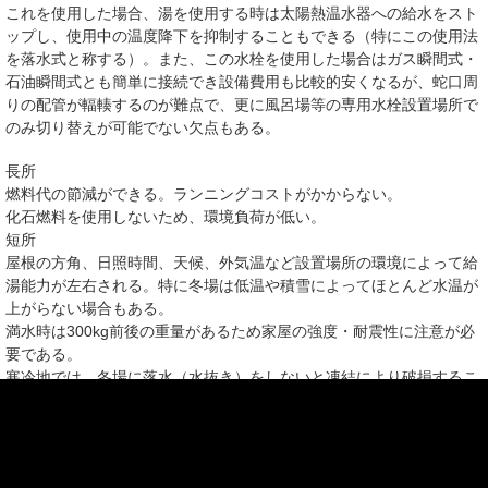
これを使用した場合、湯を使用する時は太陽熱温水器への給水をスト
ップし、使用中の温度降下を抑制することもできる（特にこの使用法
を落水式と称する）。また、この水栓を使用した場合はガス瞬間式・
石油瞬間式とも簡単に接続でき設備費用も比較的安くなるが、蛇口周
りの配管が輻輳するのが難点で、更に風呂場等の専用水栓設置場所で
のみ切り替えが可能でない欠点もある。
長所
燃料代の節減ができる。ランニングコストがかからない。
化石燃料を使用しないため、環境負荷が低い。
短所
屋根の方角、日照時間、天候、外気温など設置場所の環境によって給
湯能力が左右される。特に冬場は低温や積雪によってほとんど水温が
上がらない場合もある。
満水時は300kg前後の重量があるため家屋の強度・耐震性に注意が必
要である。
寒冷地では、冬場に落水（水抜き）をしないと凍結により破損するこ
とがある。
低所へ設置した場合、給湯圧が極端に低くなる。
自然循環（熱交換式）
上記自然循環式の貯湯槽内の湯を直接使用せず、槽内へ熱交換用のコ