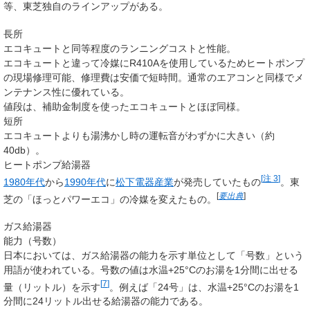
等、東芝独自のラインアップがある。
長所
エコキュートと同等程度のランニングコストと性能。
エコキュートと違って冷媒にR410Aを使用しているためヒートポンプ
の現場修理可能、修理費は安価で短時間。通常のエアコンと同様でメ
ンテナンス性に優れている。
値段は、補助金制度を使ったエコキュートとほぼ同様。
短所
エコキュートよりも湯沸かし時の運転音がわずかに大きい（約
40db）。
ヒートポンプ給湯器
[
注 3
]
1980年代
から
1990年代
に
松下電器産業
が発売していたもの
。東
[
要出典
]
芝の「ほっとパワーエコ」の冷媒を変えたもの。
ガス給湯器
能力（号数）
日本においては、ガス給湯器の能力を示す単位として「
号数
」という
用語が使われている。号数の値は水温+25
°C
のお湯を1分間に出せる
[
7
]
量（リットル）を示す
。例えば「24号」は、水温+25
°C
のお湯を1
分間に24リットル出せる給湯器の能力である。