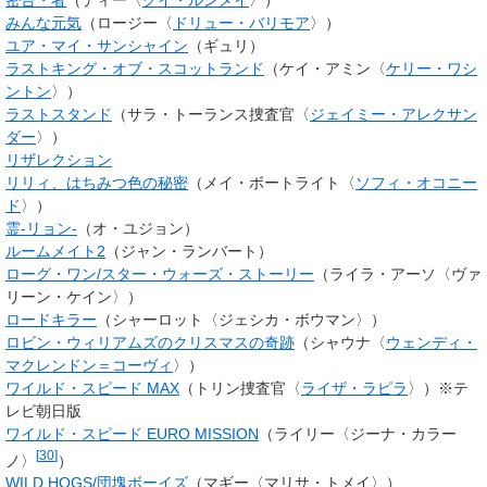
みんな元気
（ロージー〈
ドリュー・バリモア
〉）
ユア・マイ・サンシャイン
（ギュリ）
ラストキング・オブ・スコットランド
（ケイ・アミン〈
ケリー・ワシ
ントン
〉）
ラストスタンド
（サラ・トーランス捜査官〈
ジェイミー・アレクサン
ダー
〉）
リザレクション
リリィ、はちみつ色の秘密
（メイ・ボートライト〈
ソフィ・オコニー
ド
〉）
霊-リョン-
（オ・ユジョン）
ルームメイト2
（ジャン・ランバート）
ローグ・ワン/スター・ウォーズ・ストーリー
（ライラ・アーソ〈ヴァ
リーン・ケイン〉）
ロードキラー
（シャーロット〈ジェシカ・ボウマン〉）
ロビン・ウィリアムズのクリスマスの奇跡
（シャウナ〈
ウェンディ・
マクレンドン＝コーヴィ
〉）
ワイルド・スピード MAX
（トリン捜査官〈
ライザ・ラピラ
〉）※テ
レビ朝日版
ワイルド・スピード EURO MISSION
（ライリー〈ジーナ・カラー
[
30
]
ノ〉
）
WILD HOGS/団塊ボーイズ
（マギー〈マリサ・トメイ〉）