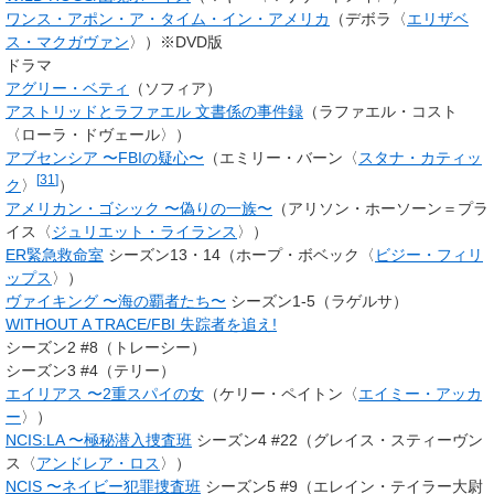
ワンス・アポン・ア・タイム・イン・アメリカ
（デボラ〈
エリザベ
ス・マクガヴァン
〉）※DVD版
ドラマ
アグリー・ベティ
（ソフィア）
アストリッドとラファエル 文書係の事件録
（
ラファエル・コスト
〈ローラ・ドヴェール〉）
アブセンシア 〜FBIの疑心〜
（
エミリー・バーン
〈
スタナ・カティッ
[
31
]
ク
〉
）
アメリカン・ゴシック 〜偽りの一族〜
（アリソン・ホーソーン＝プラ
イス〈
ジュリエット・ライランス
〉）
ER緊急救命室
シーズン13・14（ホープ・ボベック〈
ビジー・フィリ
ップス
〉）
ヴァイキング 〜海の覇者たち〜
シーズン1-5（ラゲルサ）
WITHOUT A TRACE/FBI 失踪者を追え!
シーズン2 #8（トレーシー）
シーズン3 #4（テリー）
エイリアス 〜2重スパイの女
（ケリー・ペイトン〈
エイミー・アッカ
ー
〉）
NCIS:LA 〜極秘潜入捜査班
シーズン4 #22（グレイス・スティーヴン
ス〈
アンドレア・ロス
〉）
NCIS 〜ネイビー犯罪捜査班
シーズン5 #9（エレイン・テイラー大尉