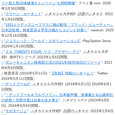
リー君人形20体破壊キャンペーン”も同時開催
”.
ファミ通.com.
2020
年3月30日閲覧。
↑
“
グリーン・ホーネット
”.
ふきカエル大作戦!!
.
話題のふきカエ
.
2022
年1月6日閲覧。
↑
“
18日よりディズニープラスに独占配信『ブラック・ビューティー』
日本語吹替、林真里花＆早見沙織からコメント到着！
”.
navicon
.
2020
年12月16日閲覧。
↑
“ジュラシック・ワールド・エボリューション2”
.
PlayStation Store
2025年1月19日閲覧。
↑
“
２４ -TWENTY FOUR- リブ・アナザー・デイ
”.
ふきカエル大作
戦!!
.
海外TVシリーズ
.
2022年1月6日閲覧。
↑
“
ポニーキャニオン映画部公式の2021年08月06日のツイート
”.
2021
年8月6日閲覧。
↑
林真里花
(2016年5月11日).
“
【告知】情報かいきーん！
”.
Twitter.
2016年5月11日閲覧。
↑
“デッドプール2”
.
ふきカエル大作戦!!
.
(2018年6月1日)
2018年6月1
日閲覧。
↑
“
『デッドプール＆ウルヴァリン』日本版声優、加瀬康之＆山路和弘
が続投！忽那汐里は自身を吹き替え
”.
シネマトゥデイ
(2024年6月6
日).
2024年6月6日閲覧。
↑
“
サボタージュ
”.
ふきカエル大作戦!!
.
話題のふきカエ
.
2022年1月6日