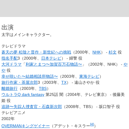
出演
太字
はメインキャラクター。
テレビドラマ
蒼天の夢 松陰と晋作・新世紀への挑戦
（2000年、
NHK
） -
杉文
役
指名手配
3（2000年、
日本テレビ
） - 婦警 役
大河ドラマ
「
利家とまつ〜加賀百万石物語〜
」（2002年、NHK） -
や
や
役
幸せ咲いた〜結婚相談所物語〜
（2003年、
東海テレビ
）
旅行作家・茶屋次郎
3（2003年、
TX
） - 遠山さやか 役
離婚旅行
（2003年、
TBS
）
ウルトラQ dark fantasy
第25話 闇（2004年、テレビ東京） - 後藤美
姫 役
追跡〜失踪人捜査官・石森新次郎
（2008年、TBS） - 坂口智子 役
テレビアニメ
2002年
[
4
]
OVERMANキングゲイナー
（アデット・キスラー
）