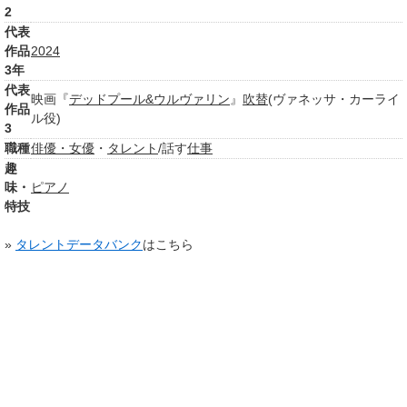
2
代表
作品
2024
3年
代表
映画『
デッドプール&ウルヴァリン
』
吹替
(ヴァネッサ・カーライ
作品
ル役)
3
職種
俳優・女優
・
タレント
/話す
仕事
趣
味・
ピアノ
特技
»
タレントデータバンク
はこちら