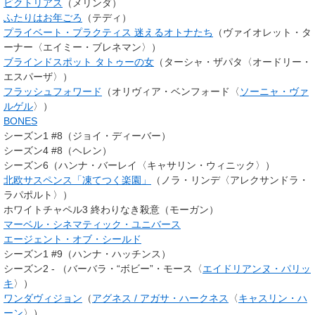
ビクトリアス
（メリンダ）
ふたりはお年ごろ
（テディ）
プライベート・プラクティス 迷えるオトナたち
（
ヴァイオレット・タ
ーナー
〈エイミー・ブレネマン〉）
ブラインドスポット タトゥーの女
（ターシャ・ザパタ〈オードリー・
エスパーザ〉）
フラッシュフォワード
（オリヴィア・ベンフォード〈
ソーニャ・ヴァ
ルゲル
〉）
BONES
シーズン1 #8（ジョイ・ディーバー）
シーズン4 #8（ヘレン）
シーズン6（ハンナ・バーレイ〈キャサリン・ウィニック〉）
北欧サスペンス「凍てつく楽園」
（ノラ・リンデ〈アレクサンドラ・
ラパポルト〉）
ホワイトチャペル3 終わりなき殺意（モーガン）
マーベル・シネマティック・ユニバース
エージェント・オブ・シールド
シーズン1 #9（ハンナ・ハッチンス）
シーズン2 - （バーバラ・“ボビー”・モース〈
エイドリアンヌ・パリッ
キ
〉）
ワンダヴィジョン
（
アグネス / アガサ・ハークネス
〈
キャスリン・ハ
ーン
〉）