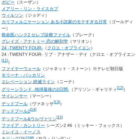
ボビー
（スーザン）
メアリー・リン・ライスカブ
ウィルソン
（ジョディ）
カリフォルニケーション ある小説家のモテすぎる日常
（ゴールディ
ー）
救命医ハンク2 セレブ診療ファイル
（ブレーク）
グレイズ・アナトミー 恋の解剖学
（マリオン）
24 -TWENTY FOUR-
（
クロエ・オブライエン
）
24 -TWENTY FOUR- リブ・アナザー・デイ（
クロエ・オブライエン
[
11
]
）
ファイヤーウォール
（ジャネット・ストーン）※テレビ朝日版
モリーナ・バッカリン
エレベーション 絶滅ライン
（ニーナ）
[
12
]
グリーンランド -地球最後の2日間-
（アリソン・ギャリティ
）
サイレンサー
（マーシー）
[
13
]
デッドプール
（
ヴァネッサ
）
[
14
]
デッドプール2
[
15
]
デッドプール&ウルヴァリン
ファイア・カントリー
シーズン2 #6（ミッキー・フォックス）
ミレイユ・イーノス
キリング/26日間
（
サラ・リンデン
）