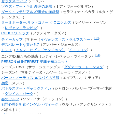
セックス/ライフ
シーズン2
ゾウズ・フー・キル 殺意の深層
（ミア・ヴォーゲルザン）
ダーク・マテリアルズ/黄金の羅針盤
（セラフィナ・ペカラ〈ルタ・ゲ
ドミンタス〉）
ターミネーター:サラ・コナー クロニクルズ
（ライリー・ドーソン
〈
レヴェン・ランビン
〉）
CHUCK/チャック
（ファティマ・タズィ）
[
33
]
ティーカップ
（
マギー
〈
イヴォンヌ・ストラホフスキー
〉
）
デスパレートな妻たち7
（アンバー・ジェームズ）
トンイ
（
チャン・ヒビン〈オクチョン〉
〈
イ・ソヨン
〉）
[
34
]
ニンフ/妖精たちの誘惑（カティ〈レベッカ・ヴィータラ〉
）
PERSON of INTEREST 犯罪予知ユニット
シーズン1 #21（サラ・ジェニングス〈
ダグマーラ・ドミンスク
〉）
シーズン4（マルティーヌ・ルソー〈カーラ・ブオノ〉）
バーン・ノーティス 元スパイの逆襲
（エイプリル、カティア）
初恋
（スジン）
バトルスター・ギャラクティカ
（シャロン・バレリー “ブーマー”少尉
〈
グレイス・パーク
〉）
春のワルツ
（ソン・イナ〈イ・ソヨン〉）
犯罪心理分析官インゲル・ヴィーク
（ウルリカ〈アレクサンドラ・ラ
パポルト〉）