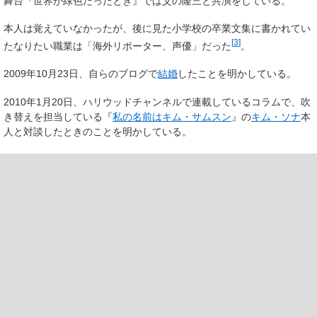
舞台『世界が緑色だったとき』では父の隆三と共演をしている。
本人は覚えていなかったが、後に見た小学校の卒業文集に書かれてい
[
3
]
たなりたい職業は「海外リポーター、声優」だった
。
2009年10月23日、自らのブログで
結婚
したことを明かしている。
2010年1月20日、ハリウッドチャンネルで連載しているコラムで、吹
き替えを担当している『
私の名前はキム・サムスン
』の
キム・ソナ
本
人と対談したときのことを明かしている。