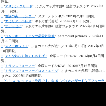
閲覧。
↑
“
アサシン クリード
”.
ふきカエル大作戦!!
.
話題のふきカエ
.
2022年1
月6日閲覧。
↑
“
陰謀の街 ワンダー
”.
スターチャンネル
.
2023年2月3日閲覧。
↑
“
エミリア・ペレス
”.
ギャガ株式会社
.
2025年7月18日閲覧。
↑
“
オデッセイ
”.
ふきカエル大作戦!!
.
話題のふきカエ
.
2022年1月6日閲
覧。
↑
“
ジャッキー・チェンの必殺鉄指拳
”.
paramount pictures.
2023年11
月26日閲覧。
↑
“
スノーホワイト
”.
ふきカエル大作戦!!
(2012年6月13日).
2017年9月
10日閲覧。
↑
“
そんな彼なら捨てちゃえば?
”.
金曜ロードSHOW!.
2016年8月4日閲
覧。
↑
“
トランスフォーマー
”.
金曜ロードSHOW!.
2016年7月16日閲覧。
↑
“
トランスフォーマー／ロストエイジ
”.
ふきカエル大作戦!!
.
話題のふ
きカエ
.
2022年1月6日閲覧。
↑
“
久しぶりのキャスト発表です。9/16「バイオハザードⅣアフターラ
イフ」…
”.
日曜洋画劇場 on Twitter.
2012年8月22日閲覧。
↑
“
ブラックパンサー／ワカンダ・フォーエバー －日本語吹き替え
版
”.
ふきカエル大作戦!!
(2022年11月21日).
2022年11月21日閲覧。
↑
“
内田夕夜＆三石琴乃『プロジェクト・ヘイル・メアリー』日本版声
優に決定 吹替版予告編公開
”.
シネマトゥデイ
(2026年3月6日).
2026