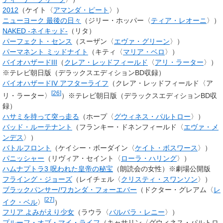
2012
（ケイト〈
アマンダ・ピート
〉）
ニューヨーク 最後の日々
（ジリー・ホッパー〈
ティア・レオーニ
〉）
NAKED -ネイキッド-
（リタ）
パーフェクト・センス
（
スーザン
〈
エヴァ・グリーン
〉）
パーマネント ミッドナイト
（キティ〈
マリア・ベロ
〉）
バイオハザードIII
（
クレア・レッドフィールド
〈
アリ・ラーター
〉）
※テレビ朝日版（デラックスエディションBD収録）
バイオハザードIV アフターライフ
（クレア・レッドフィールド〈ア
[
26
]
リ・ラーター〉
）※テレビ朝日版（デラックスエディションBD収
録）
ハサミを持って突っ走る
（ホープ〈
グウィネス・パルトロー
〉）
バッド・ルーテナント
（フランキー・ドネンフィールド〈
エヴァ・メ
ンデス
〉）
バトルフロント
（ケイシー・ボーダイン〈
ケイト・ボスワース
〉）
パニッシャー
（リヴィア・セイント〈
ローラ・ハリング
〉）
ハムナプトラ3 呪われた皇帝の秘宝
（朗読会の女性）※劇場公開版
フライング・ジョーズ
（
レイチェル
〈
クリスティ・スワンソン
〉）
ブラックパンサー/ワカンダ・フォーエバー
（ドクター・グレアム〈
レ
[
27
]
イク・ベル
〉
）
フリア よみがえり少女
（
ラウラ
〈
バルバラ・レニー
〉）
プルーフ・オブ・マイ・ライフ
（
キャサリン
〈グウィネス・パルトロ