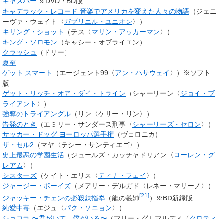
キャスパー
※DVD・BD版
キャデラック・レコード 音楽でアメリカを変えた人々の物語
（ジェニ
ーヴァ・ウェイト〈
ガブリエル・ユニオン
〉）
キリング・ショット
（テス〈
マリン・アッカーマン
〉）
キング・ソロモン
（キャシー・オブライエン）
クラッシュ
（ドリー）
夏至
ゲット スマート
（
エージェント99
〈
アン・ハサウェイ
〉）※ソフト
版
ゲット・リッチ・オア・ダイ・トライン
（シャーリーン〈
ジョイ・ブ
ライアント
〉）
強奪のトライアングル
（リン〈ケリー・リン〉）
告発のとき
（エミリー・サンダース刑事〈
シャーリーズ・セロン
〉）
サッカー・ドッグ ヨーロッパ選手権
（ヴェロニカ）
ザ・セル2
（マヤ〈テシー・サンティエゴ〉）
史上最悪の学園生活
（ジュールズ・カッチャドリアン〈
ローレン・グ
レアム
〉）
シスターズ
（
ケイト・エリス
〈
ティナ・フェイ
〉）
ジャージー・ボーイズ
（メアリー・デルガド〈レネー・マリーノ〉）
[
21
]
ジャッキー・チェンの必殺鉄指拳
（龍の義姉
）※BD新録版
純愛中毒
（エジュ〈
パク・ソニョン
〉）
ショコラ 〜君がいて、僕がいる〜
（マリー・グリマルディ〈
クロティ