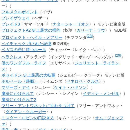
ー〉）
フルメタルポイント
（イヴ）
ブレイザウェイ
（ヘザー）
ブレイド3
（サマーソルド〈
ナターシャ・リオン
〉）※テレビ東京版
プロジェクトA2 史上最大の標的
（秋玲〈
カリーナ・ラウ
〉）※BD版
[
28
]
プロジェクト・ヘイル・メアリー
（チママンダ
）
ペイチェック 消された記憶
※DVD版
ベガスの恋に勝つルール
（ティッパー〈レイク・ベル〉）
[
29
]
ヘラクレス
（アタランテ〈イングリッド・ボルゾ・ベルダル〉
）
僕のワンダフル・ライフ
（エリザベス〈
ジュリエット・ライラン
ス
〉）
ポセイドン 史上最悪の大転覆
（シェルビー・クラーク）※テレビ版
ボルベール〈帰郷〉
（
ライムンダ
〈
ペネロペ・クルス
〉）
マザーズ・デイ
（
ジェシー
〈
ケイト・ハドソン
〉）
魔法にかけられて
（ナンシー・トレメイン〈
イディナ・メンゼル
〉）
魔法にかけられて2
マリー・アントワネットに別れをつげて
（
マリー・アントワネット
〈
ダイアン・クルーガー
〉）
ミスター・ロビンの口説き方
（キム・ミンジュン〈
オム・ジョンフ
ァ
〉）
密告・者
（ディー〈
グイ・ルンメイ
〉）