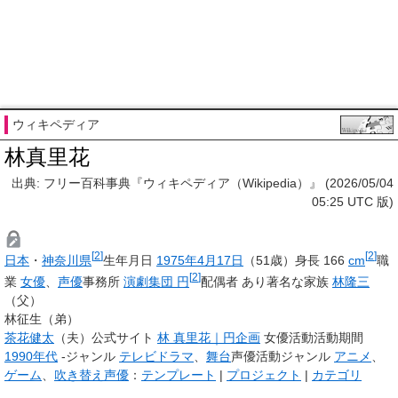
ウィキペディア
林真里花
出典: フリー百科事典『ウィキペディア（Wikipedia）』 (2026/05/04
05:25 UTC 版)
[
2
]
[
2
]
日本
・
神奈川県
生年月日
1975年
4月17日
（51歳）身長 166
cm
職
[
2
]
業
女優
、
声優
事務所
演劇集団 円
配偶者 あり著名な家族
林隆三
（父）
林征生（弟）
茶花健太
（夫）公式サイト
林 真里花｜円企画
女優活動活動期間
1990年代
-ジャンル
テレビドラマ
、
舞台
声優活動ジャンル
アニメ
、
ゲーム
、
吹き替え
声優
：
テンプレート
|
プロジェクト
|
カテゴリ