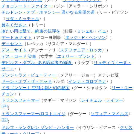
チョコレート・ファイター
（ジン〈アマラー・シリポン〉）
チルドレン・オブ・ホァンシー 遥かなる希望の道
（リー・ピアソン
〈
ラダ・ミッチェル
〉）
翼をください
（トリー）
冷たい雨に撃て、約束の銃弾を
（妊婦〈
ミシェル・イェ
〉）
デート & ナイト
（アローヨ刑事〈
タラジ・P・ヘンソン
〉）
ディセント
（レベッカ〈サスキア・マルダー〉）
デス・サイト
（
アンナ・マリ
〈
ステファニア・ロッカ
〉）
デス・ロード 染血
（
女学生
〈
エミリー・ブラント
〉）
デビルズ・ダブル -ある影武者の物語-
（サラブ〈
リュディヴィーヌ・
サニエ
〉）
デンジャラス・ビューティー
（メアリー・ジョー）※テレビ版
ドーン・オブ・ザ・デッド
（ルダ〈
インナ・コロブキナ
〉）
ドラゴンゲート 空飛ぶ剣と幻の秘宝
（グー・シャオタン〈
リー・ユー
チュン
〉）
トランスフォーマー
（マギー・マドセン〈
レイチェル・テイラー
〉
[
24
]
）
トランスフォーマー/ロストエイジ
（ダーシー〈
ソフィア・マイルズ
〉
[
25
]
）
ドルフ・ラングレン ゾンビ・ハンター
（イヴリン・ピアース〈
クリス
ティーナ・クリーブ
〉）