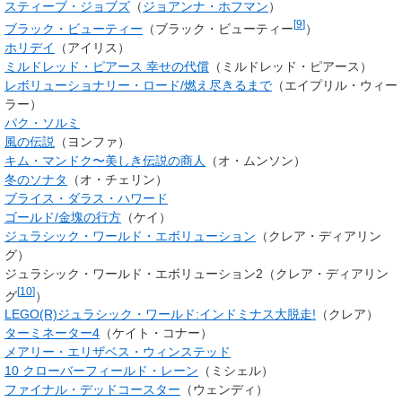
スティーブ・ジョブズ
（
ジョアンナ・ホフマン
）
[
9
]
ブラック・ビューティー
（
ブラック・ビューティー
）
ホリデイ
（
アイリス
）
ミルドレッド・ピアース 幸せの代償
（
ミルドレッド・ピアース
）
レボリューショナリー・ロード/燃え尽きるまで
（
エイプリル・ウィー
ラー
）
パク・ソルミ
風の伝説
（
ヨンファ
）
キム・マンドク〜美しき伝説の商人
（
オ・ムンソン
）
冬のソナタ
（
オ・チェリン
）
ブライス・ダラス・ハワード
ゴールド/金塊の行方
（ケイ）
ジュラシック・ワールド・エボリューション
（クレア・ディアリン
グ）
ジュラシック・ワールド・エボリューション2（クレア・ディアリン
[
10
]
グ
）
LEGO(R)ジュラシック・ワールド:インドミナス大脱走!
（
クレア
）
ターミネーター4
（ケイト・コナー）
メアリー・エリザベス・ウィンステッド
10 クローバーフィールド・レーン
（
ミシェル
）
ファイナル・デッドコースター
（
ウェンディ
）