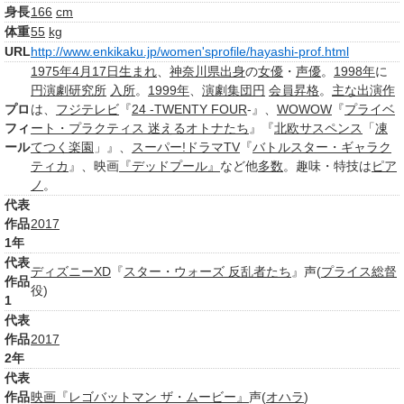
身長
166
cm
体重
55
kg
URL
http://www.enkikaku.jp/women'sprofile/hayashi-prof.html
1975年
4月17日
生まれ
、
神奈川県
出身
の
女優
・
声優
。
1998年
に
円演劇研究所
入所
。
1999年
、
演劇集団円
会員
昇格
。
主な出演作
プロ
は、
フジテレビ
『
24 -TWENTY FOUR
-』、
WOWOW
『
プライベ
フィ
ート・プラクティス 迷えるオトナたち
』『
北欧
サスペンス
「
凍
ール
てつく
楽園
」』、
スーパー!ドラマTV
『
バトルスター・ギャラク
ティカ
』、映画
『デッドプール』
など他
多数
。趣味・特技は
ピア
ノ
。
代表
作品
2017
1年
代表
ディズニーXD
『
スター・ウォーズ 反乱者たち
』声(
プライス
総督
作品
役)
1
代表
作品
2017
2年
代表
作品
映画『レゴバットマン ザ・ムービー』
声(
オハラ
)