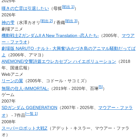
2025年
[
初出 1
]
嘆きの亡霊は引退したい
（母狐
）
2026年
[
初出 2
]
[
初出 3
]
神の雫
（水澤カオリ
/ 香織
）
劇場アニメ
機動戦士ΖガンダムII A New Translation -恋人たち-
（2005年、
マウア
ー・ファラオ
）
劇場版 NARUTO -ナルト- 大興奮!みかづき島のアニマル騒動だってば
よ
（2006年、アマヨ）
ANEMONE/交響詩篇エウレカセブン ハイエボリューション
（2018
年、国連広報）
Webアニメ
リーンの翼
（2005年、コドール・サコミズ）
[
5
]
無限の住人-IMMORTAL-
（2019年 - 2020年、百琳
）
ゲーム
2007年
SDガンダム GGENERATION
（2007年 - 2025年、
マウアー・ファラ
[
一覧 1
]
オ
） - 7作品
2008年
スーパーロボット大戦Z
（アデット・キスラー、マウアー・ファラ
オ）