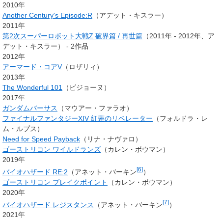
2010年
Another Century's Episode:R
（アデット・キスラー）
2011年
第2次スーパーロボット大戦Z 破界篇 / 再世篇
（2011年 - 2012年、ア
デット・キスラー） - 2作品
2012年
アーマード・コアV
（
ロザリィ
）
2013年
The Wonderful 101
（ビジョーヌ）
2017年
ガンダムバーサス
（マウアー・ファラオ）
ファイナルファンタジーXIV 紅蓮のリベレーター
（フォルドラ・レ
ム・ルプス）
Need for Speed Payback
（リナ・ナヴァロ）
ゴーストリコン ワイルドランズ
（カレン・ボウマン）
2019年
[
6
]
バイオハザード RE:2
（
アネット・バーキン
）
ゴーストリコン ブレイクポイント
（カレン・ボウマン）
2020年
[
7
]
バイオハザード レジスタンス
（アネット・バーキン
）
2021年