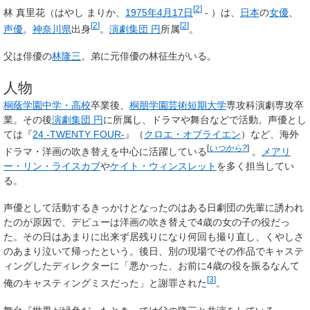
[
2
]
林 真里花
（はやし まりか、
1975年
4月17日
- ）は、
日本
の
女優
、
[
2
]
[
2
]
声優
。
神奈川県
出身
。
演劇集団 円
所属
。
父は俳優の
林隆三
。弟に元俳優の林征生がいる。
人物
桐蔭学園中学・高校
卒業後、
桐朋学園芸術短期大学
専攻科演劇専攻卒
業。その後
演劇集団 円
に所属し、ドラマや舞台などで活動。声優とし
ては『
24 -TWENTY FOUR-
』（
クロエ・オブライエン
）など、海外
[
いつから?
]
ドラマ・洋画の吹き替えを中心に活躍している
。
メアリ
ー・リン・ライスカブ
や
ケイト・ウィンスレット
を多く担当してい
る。
声優として活動するきっかけとなったのはある日劇団の先輩に誘われ
たのが原因で、デビューは洋画の吹き替えで4歳の女の子の役だっ
た。その日はあまりに出来ず居残りになり何回も撮り直し、くやしさ
のあまり泣いて帰ったという。後日、別の現場でその作品でキャステ
ィングしたディレクターに「悪かった、お前に4歳の役を振るなんて
[
3
]
俺のキャスティングミスだった」と謝罪された
。