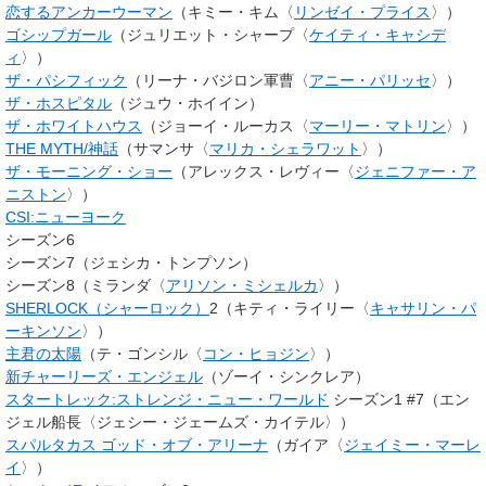
恋するアンカーウーマン
（キミー・キム〈
リンゼイ・プライス
〉）
ゴシップガール
（ジュリエット・シャープ〈
ケイティ・キャシデ
ィ
〉）
ザ・パシフィック
（リーナ・バジロン軍曹〈
アニー・パリッセ
〉）
ザ・ホスピタル
（ジュウ・ホイイン）
ザ・ホワイトハウス
（ジョーイ・ルーカス〈
マーリー・マトリン
〉）
THE MYTH/神話
（サマンサ〈
マリカ・シェラワット
〉）
ザ・モーニング・ショー
（
アレックス・レヴィー
〈
ジェニファー・ア
ニストン
〉）
CSI:ニューヨーク
シーズン6
シーズン7（ジェシカ・トンプソン）
シーズン8（ミランダ〈
アリソン・ミシェルカ
〉）
SHERLOCK（シャーロック）
2（キティ・ライリー〈
キャサリン・パ
ーキンソン
〉）
主君の太陽
（テ・ゴンシル〈
コン・ヒョジン
〉）
新チャーリーズ・エンジェル
（ゾーイ・シンクレア）
スタートレック:ストレンジ・ニュー・ワールド
シーズン1 #7（エン
ジェル船長〈ジェシー・ジェームズ・カイテル〉）
スパルタカス ゴッド・オブ・アリーナ
（ガイア〈
ジェイミー・マーレ
イ
〉）