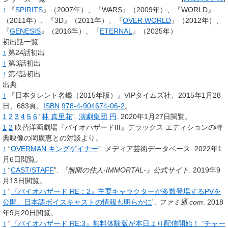
↑
『
SPIRITS
』（2007年）、『WARS』（2009年）、『WORLD』
（2011年）、『3D』（2011年）、『
OVER WORLD
』（2012年）、
『
GENESIS
』（2016年）、『
ETERNAL
』（2025年）
初出話一覧
↑
第24話初出
↑
第3話初出
↑
第4話初出
出典
↑
『日本タレント名鑑（2015年版）』VIPタイムズ社、2015年1月28
日、683頁。
ISBN
978-4-904674-06-2
。
1
2
3
4
5
6
“
林 真里花
”.
演劇集団 円
.
2020年1月27日閲覧。
1
2
吹替洋画劇場『バイオハザードIII』デラックス エディションの特
典映像の岡廣恵との対談より。
↑
“
OVERMAN キングゲイナー
”.
メディア芸術データベース.
2022年1
月6日閲覧。
↑
“
CAST/STAFF
”.
『無限の住人-IMMORTAL-』公式サイト
.
2019年9
月13日閲覧。
↑
“
『バイオハザード RE：2』主要キャラクターが多数登場するPVを
公開、日本語ボイスキャストの情報も明らかに
”.
ファミ通.com
.
2018
年9月20日閲覧。
↑
“
『バイオハザード RE:3』無料体験版が本日より配信開始！ “チャー