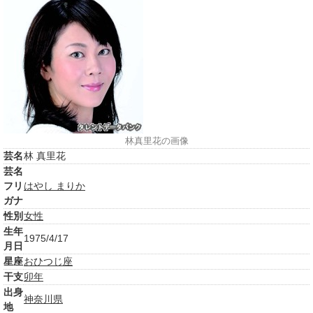
林真里花の画像
芸名
林 真里花
芸名
フリ
はやし まりか
ガナ
性別
女性
生年
1975/4/17
月日
星座
おひつじ座
干支
卯年
出身
神奈川県
地