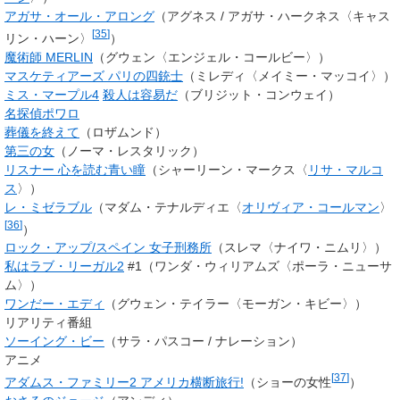
アガサ・オール・アロング
（
アグネス
/
アガサ・ハークネス
〈キャス
[
35
]
リン・ハーン〉
）
魔術師 MERLIN
（グウェン〈エンジェル・コールビー〉）
マスケティアーズ パリの四銃士
（ミレディ〈メイミー・マッコイ〉）
ミス・マープル4
殺人は容易だ
（ブリジット・コンウェイ）
名探偵ポワロ
葬儀を終えて
（ロザムンド）
第三の女
（ノーマ・レスタリック）
リスナー 心を読む青い瞳
（シャーリーン・マークス〈
リサ・マルコ
ス
〉）
レ・ミゼラブル
（マダム・テナルディエ〈
オリヴィア・コールマン
〉
[
36
]
）
ロック・アップ/スペイン 女子刑務所
（スレマ〈ナイワ・ニムリ〉）
私はラブ・リーガル2
#1（ワンダ・ウィリアムズ〈ポーラ・ニューサ
ム〉）
ワンだー・エディ
（グウェン・テイラー〈モーガン・キビー〉）
リアリティ番組
ソーイング・ビー
（サラ・パスコー / ナレーション）
アニメ
[
37
]
アダムス・ファミリー2 アメリカ横断旅行!
（ショーの女性
）