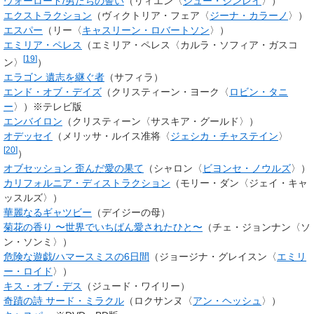
ウォーロード/男たちの誓い
（リィエン〈
シュー・ジンレイ
〉）
エクストラクション
（
ヴィクトリア・フェア
〈
ジーナ・カラーノ
〉）
エスパー
（リー〈
キャスリーン・ロバートソン
〉）
エミリア・ペレス
（
エミリア・ペレス
〈カルラ・ソフィア・ガスコ
[
19
]
ン〉
）
エラゴン 遺志を継ぐ者
（サフィラ
）
エンド・オブ・デイズ
（クリスティーン・ヨーク〈
ロビン・タニ
ー
〉）※テレビ版
エンバイロン
（クリスティーン〈サスキア・グールド〉）
オデッセイ
（
メリッサ・ルイス准将
〈
ジェシカ・チャステイン
〉
[
20
]
）
オブセッション 歪んだ愛の果て
（
シャロン
〈
ビヨンセ・ノウルズ
〉）
カリフォルニア・ディストラクション
（モリー・ダン〈ジェイ・キャ
ッスルズ〉）
華麗なるギャツビー
（デイジーの母）
菊花の香り 〜世界でいちばん愛されたひと〜
（チェ・ジョンナン〈ソ
ン・ソンミ〉）
危険な遊戯/ハマースミスの6日間
（ジョージナ・グレイスン〈
エミリ
ー・ロイド
〉）
キス・オブ・デス
（ジュード・ワイリー）
奇蹟の詩 サード・ミラクル
（ロクサンヌ〈
アン・ヘッシュ
〉）