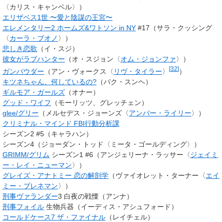
〈カリス・キャンベル〉）
エリザベス1世 〜愛と陰謀の王宮〜
エレメンタリー2 ホームズ&ワトソン in NY
#17（サラ・クッシング
〈
カーラ・ブオノ
〉）
悲しき恋歌
（イ・スジ）
彼女がラブハンター
（オ・スジョン〈
オム・ジョンファ
〉）
[
32
]
ガンパウダー
（
アン・ヴォークス
〈
リヴ・タイラー
〉
）
キツネちゃん、何しているの?
（パク・スンヘ）
ギルモア・ガールズ
（オナー）
グッド・ワイフ
（モーリッツ、グレッチェン）
glee/グリー
（
メルセデス・ジョーンズ
〈
アンバー・ライリー
〉）
クリミナル・マインド FBI行動分析課
シーズン2 #5（キャラハン）
シーズン4（ジョーダン・トッド〈ミータ・ゴールディング〉）
GRIMM/グリム
シーズン1 #6（アンジェリーナ・ラッサー〈
ジェイミ
ー・レイ・ニューマン
〉）
グレイズ・アナトミー 恋の解剖学
（ヴァイオレット・ターナー〈
エイ
ミー・ブレネマン
〉）
刑事ヴァランダー
3 白夜の戦慄（アンナ）
刑事フォイル
生物兵器（イーディス・アシュフォード）
コールドケース7 ザ・ファイナル
（レイチェル）