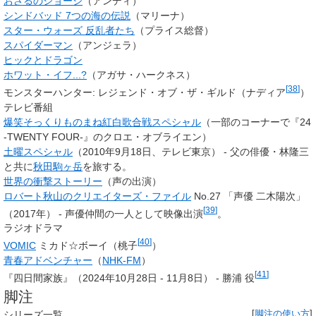
おさるのジョージ
（アンディ）
シンドバッド 7つの海の伝説
（
マリーナ
）
スター・ウォーズ 反乱者たち
（プライス総督）
スパイダーマン
（アンジェラ）
ヒックとドラゴン
ホワット・イフ...?
（アガサ・ハークネス）
[
38
]
モンスターハンター: レジェンド・オブ・ザ・ギルド（ナディア
）
テレビ番組
爆笑そっくりものまね紅白歌合戦スペシャル
（一部のコーナーで『24
-TWENTY FOUR-』のクロエ・オブライエン）
土曜スペシャル
（2010年9月18日、テレビ東京） - 父の俳優・林隆三
と共に
秋田駒ヶ岳
を旅する。
世界の衝撃ストーリー
（声の出演）
ロバート秋山のクリエイターズ・ファイル
No.27 「声優 二木陽次」
[
39
]
（2017年） - 声優仲間の一人として映像出演
。
ラジオドラマ
[
40
]
VOMIC
ミカド☆ボーイ（桃子
）
青春アドベンチャー
（
NHK-FM
）
[
41
]
『四日間家族』（2024年10月28日 - 11月8日） - 勝浦 役
脚注
シリーズ一覧
[
脚注の使い方
]