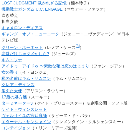
LOST JUDGMENT 裁かれざる記憶
（楠本玲子）
機動戦士ガンダム U.C. ENGAGE
（マウアー・ファラオ）
吹き替え
担当女優
キャメロン・ディアス
ギャング・オブ・ニューヨーク
（
ジェニー・エヴァディーン
）※日本
テレビ版
[
8
]
グリーン・ホーネット
（
レノア・ケース
）
恋愛だけじゃダメかしら?
（
ジュールズ
）
キム・ソナ
アイドゥ・アイドゥ 〜素敵な靴は恋のはじまり
（
ファン・ジアン
）
女の香り
（
イ・ヨンジェ
）
私の名前はキム・サムスン
（
キム・サムスン
）
クレア・デインズ
消えた天使
（
アリスン・ラウリー
）
17歳の処方箋
（スーキー）
ターミネーター3
（
ケイト・ブリュースター
）※劇場公開・ソフト版
ケイト・ウィンスレット
ヴェルサイユの宮廷庭師
（サビーヌ・ド・バラ）
エターナル・サンシャイン
（
クレメンタイン・クルシェンスキー
）
コンテイジョン
（エリン・ミアーズ医師）