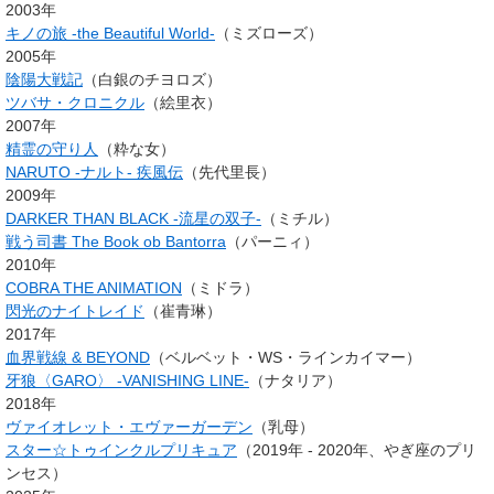
2003年
キノの旅 -the Beautiful World-
（ミズローズ）
2005年
陰陽大戦記
（白銀のチヨロズ）
ツバサ・クロニクル
（絵里衣）
2007年
精霊の守り人
（粋な女）
NARUTO -ナルト- 疾風伝
（先代里長）
2009年
DARKER THAN BLACK -流星の双子-
（ミチル）
戦う司書 The Book ob Bantorra
（パーニィ）
2010年
COBRA THE ANIMATION
（ミドラ）
閃光のナイトレイド
（崔青琳）
2017年
血界戦線 & BEYOND
（ベルベット・WS・ラインカイマー）
牙狼〈GARO〉 -VANISHING LINE-
（ナタリア）
2018年
ヴァイオレット・エヴァーガーデン
（乳母）
スター☆トゥインクルプリキュア
（2019年 - 2020年、やぎ座のプリ
ンセス）