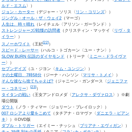
ルド・エスム
〉）
ジョン・カーター
（デジャー・ソリス〈
リン・コリンズ
〉）
ジングル・オール・ザ・ウェイ2
（マーゴ）
人生は、時々晴れ
（レイチェル〈アリソン・ガーランド〉）
ストレンジャーズ/戦慄の訪問者
（
クリスティン・マッケイ
〈
リヴ・タ
イラー
〉）
[
22
]
スノーホワイト
（王妃
）
スピード・レーサー
（ハルコ・トゴカーン〈ユー・ナン〉）
SLOW BURN 伝説のダイヤモンド
（トリーナ〈
ミニー・ドライヴァ
ー
〉）
セブンデイズ
（ユ・ジヨン〈
キム・ユンジン
〉）
その土曜日、7時58分
（ジーナ・ハンソン〈
マリサ・トメイ
〉）
そんな彼なら捨てちゃえば?
（ジャニーン・ガンダース〈
ジェニファ
[
23
]
ー・コネリー
〉
）
タイタンの戦い
（王女アンドロメダ〈
アレクサ・ダヴァロス
〉）※劇
場公開版
ダウト
（ノラ・ティマー〈ジョリーン・ブレイロック〉）
007 ロシアより愛をこめて
（
タチアナ・ロマヴァ
〈
ダニエラ・ビアン
キ
〉）※DVD版
ダブル・トリガー
（エイミー・ナッシュ〈
ブリアナ・エヴィガン
〉）
チェ 39歳 別れの手紙
（タニア〈
フランカ・ポテンテ
〉）