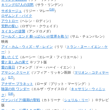
キリング/17人の沈黙
（
サラ・リンデン
）
[
16
]
サボタージュ
（リジー・マレー
）
ロザムンド・パイク
アウトロー
（
ヘレン・ロディン
）
荒野の誓い
（
ロザリー・クウェイド
）
タイタンの逆襲
（アンドロメダ）
ワールズ・エンド 酔っぱらいが世界を救う!
（サム・チェンバレン）
映画
アイ・カム・ウィズ・ザ・レイン
（リリ〈
トラン・ヌー・イエン・ケ
ー
〉）
逢いたくて
（ルーシー〈エレーヌ・フィリエール〉）
愛と哀しみの果て
※ソフト版
愛の落日
（フォング〈ドー・ハーイ・イエン〉）
アサシン クリード
（
ソフィア・リッキン医師
〈
マリオン・コティヤー
[
17
]
ル
〉
）
アナザー プラネット
（ローダ〈ブリット・マーリング〉）
陰謀の街 ワンダー
（エルザ・ヴァイスロイ〈
キャサリン・ウィニッ
[
18
]
ク
〉
）
ヴァンパイア/最期の聖戦
（カトリーナ〈
シェリル・リー
〉）※テレビ
版