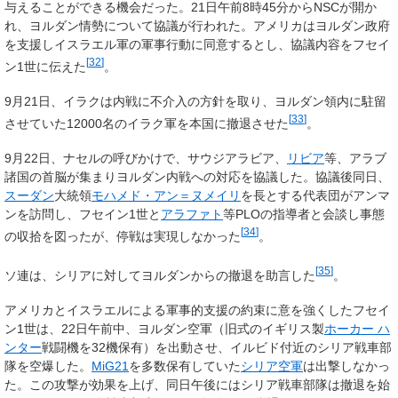
与えることができる機会だった。21日午前8時45分からNSCが開か
れ、ヨルダン情勢について協議が行われた。アメリカはヨルダン政府
を支援しイスラエル軍の軍事行動に同意するとし、協議内容をフセイ
[
32
]
ン1世に伝えた
。
9月21日、イラクは内戦に不介入の方針を取り、ヨルダン領内に駐留
[
33
]
させていた12000名のイラク軍を本国に撤退させた
。
9月22日、ナセルの呼びかけで、サウジアラビア、
リビア
等、アラブ
諸国の首脳が集まりヨルダン内戦への対応を協議した。協議後同日、
スーダン
大統領
モハメド・アン＝ヌメイリ
を長とする代表団がアンマ
ンを訪問し、フセイン1世と
アラファト
等PLOの指導者と会談し事態
[
34
]
の収拾を図ったが、停戦は実現しなかった
。
[
35
]
ソ連は、シリアに対してヨルダンからの撤退を助言した
。
アメリカとイスラエルによる軍事的支援の約束に意を強くしたフセイ
ン1世は、22日午前中、ヨルダン空軍（旧式のイギリス製
ホーカー ハ
ンター
戦闘機を32機保有）を出動させ、イルビド付近のシリア戦車部
隊を空爆した。
MiG21
を多数保有していた
シリア空軍
は出撃しなかっ
た。この攻撃が効果を上げ、同日午後にはシリア戦車部隊は撤退を始