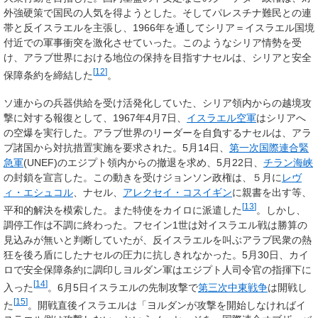
外強硬策で国民の人気を得ようとした。そしてパレスチナ難民との連
帯と反イスラエルを主張し、1966年を通してシリア＝イスラエル国境
付近での軍事衝突を激化させていった。このようなシリア情勢を受
け、アラブ世界における地位の保持を目指すナセルは、シリアと安全
[
12
]
保障条約を締結した
。
ソ連からの兵器供給を受け活発化していた、シリア領内からの越境攻
撃に対する報復として、1967年4月7日、
イスラエル空軍
はシリアへ
の空爆を実行した。アラブ世界のリーダーを自負するナセルは、アラ
ブ諸国から対抗措置実施を要求された。5月14日、
第一次国際連合緊
急軍
(UNEF)のエジプト領内からの撤退を求め、5月22日、
チラン海峡
の封鎖を宣言した。この動きを受けジョンソン政権は、５月に
レヴ
ィ・エシュコル
、ナセル、
アレクセイ・コスイギン
に親書を出す等、
[
13
]
平和的解決を模索した。また特使をカイロに派遣した
。しかし、
調停工作は不調に終わった。フセイン1世は対イスラエル戦は勝算の
見込みが無いと判断していたが、反イスラエルを叫ぶアラブ民衆の熱
狂を後ろ盾にしたナセルの圧力に抗しきれなかった。5月30日、カイ
ロで安全保障条約に調印しヨルダン軍はエジプト人司令官の指揮下に
[
14
]
入った
。6月5日イスラエルの先制攻撃で
第三次中東戦争
は開戦し
[
15
]
た
。開戦直後イスラエルは「ヨルダンが攻撃を開始しなければイ