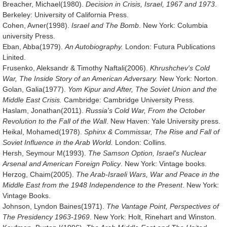
Breacher, Michael(1980).
Decision in Crisis, Israel, 1967 and 1973
.
Berkeley: University of California Press.
Cohen, Avner(1998).
Israel and The Bomb
. New York: Columbia
university Press.
Eban, Abba(1979).
An Autobiography.
London: Futura Publications
Linited.
Frusenko, Aleksandr & Timothy Naftali(2006).
Khrushchev's Cold
War, The Inside Story of an American Adversary.
New York: Norton.
Golan, Galia(1977).
Yom Kipur and After, The Soviet Union and the
Middle East Crisis.
Cambridge: Cambridge University Press.
Haslam, Jonathan(2011).
Russia's Cold War, From the October
Revolution to the Fall of the Wall
. New Haven: Yale University press.
Heikal, Mohamed(1978).
Sphinx & Commissar, The Rise and Fall of
Soviet Influence in the Arab World.
London: Collins.
Hersh, Seymour M(1993).
The Samson Option, Israel's Nuclear
Arsenal and American Foreign Policy
. New York: Vintage books.
Herzog, Chaim(2005).
The Arab-Israeli Wars, War and Peace in the
Middle East from the 1948 Independence to the Present
. New York:
Vintage Books.
Johnson, Lyndon Baines(1971).
The Vantage Point, Perspectives of
The Presidency 1963-1969
. New York: Holt, Rinehart and Winston.