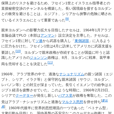
保障上のリスクを避けるため、フセイン1世とイスラエル指導者との
直接秘密交渉のチャンネルを構築した。長い国境線を接するヨルダン
との衝突を避けることは、エジプト、シリアから挟撃の危険に晒され
[
9
]
ているイスラエルにとって重要であった
。
親米ヨルダンへの影響力拡大を目指したナセルは、1964年1月アラブ
首脳会議でPLO（本部は
アンマン
）設立決定を主導した。ナセルは、
フセイン1世に対して
ソ連
から武器を購入し「
東側諸国
」に入るよう
に圧力をかけた。フセイン1世は4月に訪米してアメリカに武器支援を
[
10
]
要請した
。ヨルダンで親米政権が存続することが国益に叶うと認
識したアメリカの
ジョンソン
政権は、8月、ヨルダンに戦車、装甲車
[
11
]
両を売却することを決定した
。
1966年、アラブ世界の中で、過激な
ナショナリズム
の親ソ諸国（エジ
プト、シリア、イラク等）と保守的な親米諸国（サウジ、ヨルダン、
レバノン等）との対立が深まっていた。長引くイエメンでの紛争はエ
ジプト経済を疲弊させていた。このような時期に、1966年2月23日、
シリアで
クーデター
が発生し新しい
バアス党
が政権を奪取した。この
[
要出
党はアラブ・ナショナリズムと
過激な
マルクス思想
を併せ持ち
典
]
、1960年代後半に世界的思想潮流の一つであった「ベトナム型」
大衆行動を目指した。国内基盤の不安定なこのクーデター政権は、対