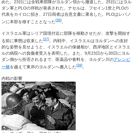
めた。23日には全戦車部隊がヨルダン領から撤退した。25日にはヨル
ダン軍とPLOの停戦が発表された。ナセルは、フセイン1世とPLOの
代表をカイロに招き、27日両者は合意文書に署名した。PLOはレバノ
[
36
]
ンに本部を移すこととなった
。
イスラエル軍はシリア国境付近に部隊を移動させたが、攻撃を開始す
[
37
]
る前に事態は収束した
。内戦中、イスラエルはヨルダンへの友好
的な姿勢を見せようと、イスラエルの保健相が、西岸地区とイスラエ
ルの病院への負傷者受入を表明した。また、9月23日から30日にヨル
ダン側から拒否されるまで、医薬品や食料を、ヨルダン川の
アレンビ
[
38
]
ー橋
を越えて東岸のヨルダンへ搬入した
。
内戦の影響