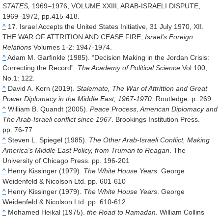
STATES,
1969–1976, VOLUME XXIII, ARAB-ISRAELI DISPUTE,
1969–1972, pp.415-418.
^
17. Israel Accepts the United States Initiative, 31 July 1970, XII.
THE WAR OF ATTRITION AND CEASE FIRE,
Israel's Foreign
Relations
Volumes 1-2: 1947-1974.
^
Adam M. Garfinkle (1985). “Decision Making in the Jordan Crisis:
Correcting the Record”.
The Academy of Political Science
Vol.100,
No.1
: 122.
^
David A. Korn (2019).
Stalemate, The War of Attrittion and Great
Power Diplomacy in the Middle East, 1967-1970
. Routledge. p. 269
^
William B. Quandt (2005).
Peace Process, American Diplomacy and
The Arab-Israeli conflict since 1967
. Brookings Institution Press.
pp. 76-77
^
Steven L. Spiegel (1985).
The Other Arab-Israeli Conflict, Making
America's Middle East Policy, from Truman to Reagan
. The
University of Chicago Press. pp. 196-201
^
Henry Kissinger (1979).
The White House Years
. George
Weidenfeld & Nicolson Ltd. pp. 601-610
^
Henry Kissinger (1979).
The White House Years
. George
Weidenfeld & Nicolson Ltd. pp. 610-612
^
Mohamed Heikal (1975).
the Road to Ramadan
. William Collins