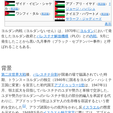
ザイド・イビン・シャケ
アブ・アリ・イヤド
†
（
英語版
）
ル
ジョージ・ハバシュ
（
英語版
）
ワシフィ・タル
ナイエフ・ハワートメ
（
英語版
）
（
英語版
）
サラーフ・ジャディード
表示
ヨルダン内戦
（ヨルダンないせん）は、1970年に
ヨルダン
において発
生したヨルダン政府と
パレスチナ解放機構
（PLO）との
内戦
。9月に
発生したことから
黒い九月事件
（ブラック・セプテンバー事件）と呼
ばれることもある。
背景
第二次世界大戦
後、
パレスチナ分割
が国連の場で協議されていた時
期、トランス＝ヨルダンの独立（1946年に国名をヨルダン・ハシミテ
王国に変更）を宣言した初代国王
アブドゥッラー1世
は、1947年11
月、領土拡大を目指してパレスチナのユダヤ勢力と単独で交渉した。
ユダヤ勢力がヨルダンへのパレスチナ領土の部分的編入を承認する代
わりに、アブドゥッラー1世はユダヤ人の生存権を容認するという密
[
1
]
約を交わした
。アラブ諸国からの批判をかわし反
イスラエル
の態度
を示すため、1948年5月の
イスラエル独立宣言
に際しては、アブドゥ