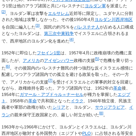
ラ1世は他のアラブ諸国と共にパレスチナに
ヨルダン軍
を派遣した
[
2
]
。ヨルダン軍は攻撃を
エルサレム
近郊等に限定し、ユダヤ人に分割
された地域は攻撃しなかった。その後1950年4月
ヨルダン川西岸地区
[
3
]
を自国に編入した
。国民の約75％を
パレスチナ人
が占める人口構成
となったヨルダンは、
第三次中東戦争
でイスラエルに占領されるま
[
4
]
で、西岸地区のヨルダン化を進めた
。
1952年に即位した
フセイン1世
は、1957年4月に政権崩壊の危機に直
[
5
]
面したが、
アメリカ
の
アイゼンハワー
政権の支援
で危機を乗り切っ
[
6
]
た
。その後国内のパレスチナ難民の持つ強烈な反イスラエル感情に
配慮しつつアラブ諸国内での孤立を避ける政策を取った。その一方
[
7
]
で、アメリカからの支援
を受けイスラエルとの軍事的対立を回避し
ながら、政権維持を図った。アラブ諸国内では、1952年の
革命
後、
1954年に
ガマール・アブドゥル＝ナーセル
が権力を掌握した
エジプ
ト
、1958年の
革命
で共和国となった
イラク
、1946年独立後、民族主
義者や軍部の政権が続いた
シリア
と、ヨルダン、
サウジアラビア
、
イ
[
8
]
ラン
の親米保守王政国家との、厳しい対立が続いた
。
1963年から1966年にかけて、ヨルダンとイスラエルは、ヨルダン川
西岸地区が敵対する外国勢力（エジプトや
PLO
）に占領される等安全