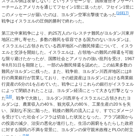
スラエル側は攻撃しない」というメッセージを、国際連合オブザーバ
ーチームとアメリカを通じてフセイン1世に送ったが、フセイン1世に
[
16
]
[
17
]
このメッセージが届いたのは、ヨルダン空軍出撃後であった
。
戦争はイスラエルの圧倒的勝利で終わった。
第三次中東戦争により、約25万人のパレスチナ難民がヨルダン川東岸
地区に押し寄せた。多数の難民を収容できる国力のないヨルダンは、
イスラエルに占領されている西岸地区への難民帰還について、イスラ
エルと交渉を開始した。イスラエルは、占領地への難民の帰還を可能
な限り避けたかったが、国際社会とアメリカの強い批判を受け、1967
年8月31日を期限とし、一部のみ難民帰還を認めた。この結果多数の
難民がヨルダンに残った。また、戦争前、ヨルダン川西岸地区には8
行の商業銀行が営業しており、その総資産はヨルダンにおける商業銀
行資産の5分の1を占めていた。戦争によりこれらの銀行がイスラエル
によって閉鎖されたことは、ヨルダン経済にとって大きな打撃となっ
[
18
]
た
。戦争で大敗し、ヨルダン川西岸をイスラエルに占領されたヨ
ルダンは、農業収入の40％、観光収入の80％、工業生産の20％を失
い、深刻な不況に陥った。戦後の難民の流入により、すでにダメージ
を受けていた社会インフラは切迫した状況となった。アラブ諸国から
の投資の減少、治安の悪化が進行した。生活の困窮をもたらした政府
に対する国民の不満を背景に、ヨルダンの保守親米政権とPLOの対立
[
19
]