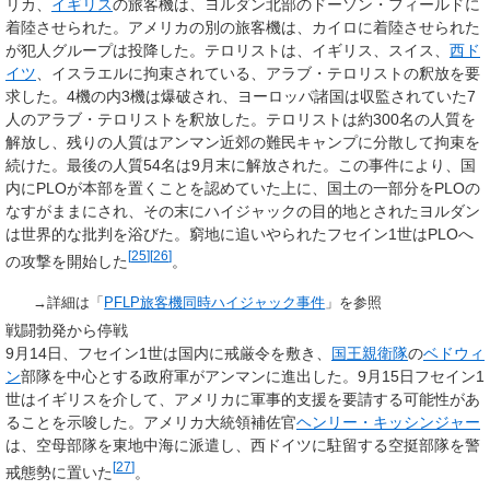
リカ、
イギリス
の旅客機は、ヨルダン北部のドーソン・フィールドに
着陸させられた。アメリカの別の旅客機は、カイロに着陸させられた
が犯人グループは投降した。テロリストは、イギリス、スイス、
西ド
イツ
、イスラエルに拘束されている、アラブ・テロリストの釈放を要
求した。4機の内3機は爆破され、ヨーロッパ諸国は収監されていた7
人のアラブ・テロリストを釈放した。テロリストは約300名の人質を
解放し、残りの人質はアンマン近郊の難民キャンプに分散して拘束を
続けた。最後の人質54名は9月末に解放された。この事件により、国
内にPLOが本部を置くことを認めていた上に、国土の一部分をPLOの
なすがままにされ、その末にハイジャックの目的地とされたヨルダン
は世界的な批判を浴びた。窮地に追いやられたフセイン1世はPLOへ
[
25
]
[
26
]
の攻撃を開始した
。
→詳細は「
PFLP旅客機同時ハイジャック事件
」を参照
戦闘勃発から停戦
9月14日、フセイン1世は国内に戒厳令を敷き、
国王親衛隊
の
ベドウィ
ン
部隊を中心とする政府軍がアンマンに進出した。9月15日フセイン1
世はイギリスを介して、アメリカに軍事的支援を要請する可能性があ
ることを示唆した。アメリカ大統領補佐官
ヘンリー・キッシンジャー
は、空母部隊を東地中海に派遣し、西ドイツに駐留する空挺部隊を警
[
27
]
戒態勢に置いた
。