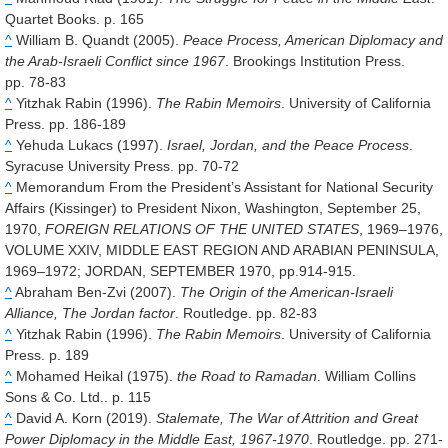
Quartet Books. p. 165
^
William B. Quandt (2005).
Peace Process, American Diplomacy and
the Arab-Israeli Conflict since 1967
. Brookings Institution Press.
pp. 78-83
^
Yitzhak Rabin (1996).
The Rabin Memoirs
. University of California
Press. pp. 186-189
^
Yehuda Lukacs (1997).
Israel, Jordan, and the Peace Process
.
Syracuse University Press. pp. 70-72
^
Memorandum From the President’s Assistant for National Security
Affairs (Kissinger) to President Nixon, Washington, September 25,
1970,
FOREIGN RELATIONS OF THE UNITED STATES
, 1969–1976,
VOLUME XXIV, MIDDLE EAST REGION AND ARABIAN PENINSULA,
1969–1972; JORDAN, SEPTEMBER 1970, pp.914-915.
^
Abraham Ben-Zvi (2007).
The Origin of the American-Israeli
Alliance, The Jordan factor
. Routledge. pp. 82-83
^
Yitzhak Rabin (1996).
The Rabin Memoirs
. University of California
Press. p. 189
^
Mohamed Heikal (1975).
the Road to Ramadan
. William Collins
Sons & Co. Ltd.. p. 115
^
David A. Korn (2019).
Stalemate, The War of Attrition and Great
Power Diplomacy in the Middle East, 1967-1970
. Routledge. pp. 271-