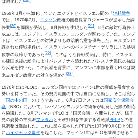
は激化した
。
1969年3月から激化していたエジプトとイスラエル間の「
消耗戦争
」
では、1970年7月、
ニクソン
政権の国務長官ロジャースが提示した調
[
20
]
[
21
]
停案
を両国が受諾し、8月停戦が実現した
。8月の敵対行為停止
成立には、エジプト、イスラエル、ヨルダンが関わっていた。エジプ
トは、イスラエルとの対決よりも政治的合意を優先した。ヨルダンに
課された停戦条件は、イスラエルへのパレスチナ・ゲリラによる越境
[
22
]
攻撃の取締りであった
。このような停戦受諾は、特に、イスラエ
ル建国以後の紛争によりパレスチナを追われたパレスチナ難民の強烈
な反感を招いた。この反感を背景に、アンマンに本部を置くPLOは親
[
23
]
米ヨルダン政権との対立を深めた
。
1970年にはPLOは、ヨルダン国内ではフセイン1世の権威を蚕食する
勢いを持っていた。その勢力範囲の中では自由に活動し、そこは宛ら
「
国の中の国
」のようであった。6月17日アメリカは
国家安全保障会
議
（NSC）において、レバノンやヨルダンで紛争が勃発した際の対応
を協議した。8月アンマンでPLOは「国民会議」を開催したが、様子
見の姿勢の主流派
ファタハ
と王政打倒を主張する過激派
PFLP
との意
見調整は難航した。これに業を煮やしたPFLPは1970年9月6日と9日
に
ハイジャック事件
を起こした。フセイン1世はPLOを壊滅させるこ