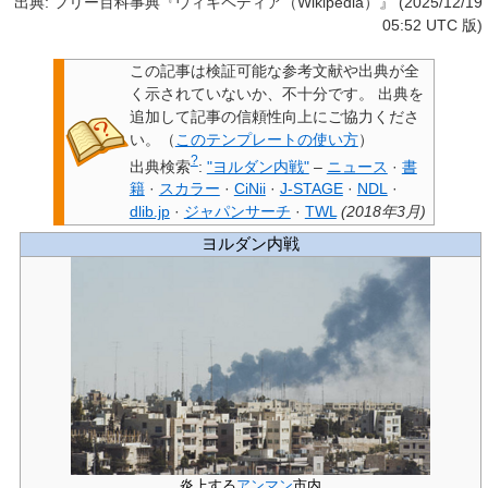
出典: フリー百科事典『ウィキペディア（Wikipedia）』 (2025/12/19
05:52 UTC 版)
この記事は検証可能な参考文献や出典が全
く示されていないか、不十分です。
出典を
追加して記事の信頼性向上にご協力くださ
い。
（
このテンプレートの使い方
）
?
出典検索
:
"ヨルダン内戦"
–
ニュース
·
書
籍
·
スカラー
·
CiNii
·
J-STAGE
·
NDL
·
dlib.jp
·
ジャパンサーチ
·
TWL
(
2018年3月
)
ヨルダン内戦
炎上する
アンマン
市内