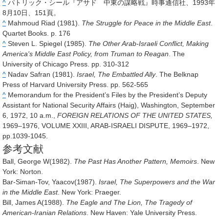
^
パトリック・シール『アサド 中東の謀略戦』時事通信社、1993年
8月10日、151頁。
^
Mahmoud Riad (1981).
The Struggle for Peace in the Middle East
.
Quartet Books. p. 176
^
Steven L. Spiegel (1985).
The Other Arab-Israeli Conflict, Making
America's Middle East Policy, from Truman to Reagan
. The
University of Chicago Press. pp. 310-312
^
Nadav Safran (1981).
Israel, The Embattled Ally
. The Belknap
Press of Harvard University Press. pp. 562-565
^
Memorandum for the President’s Files by the President’s Deputy
Assistant for National Security Affairs (Haig), Washington, September
6, 1972, 10 a.m.,
FOREIGN RELATIONS OF THE UNITED STATES,
1969–1976, VOLUME XXIII, ARAB-ISRAELI DISPUTE, 1969–1972,
pp.1039-1045.
参考文献
Ball, George W(1982).
The Past Has Another Pattern, Memoirs
. New
York: Norton.
Bar-Siman-Tov, Yaacov(1987).
Israel, The Superpowers and the War
in the Middle East
. New York: Praeger.
Bill, James A(1988).
The Eagle and The Lion, The Tragedy of
American-Iranian Relations
. New Haven: Yale University Press.