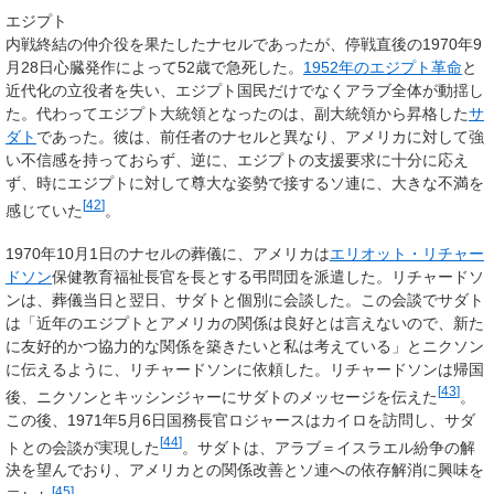
エジプト
内戦終結の仲介役を果たしたナセルであったが、停戦直後の1970年9
月28日心臓発作によって52歳で急死した。
1952年のエジプト革命
と
近代化の立役者を失い、エジプト国民だけでなくアラブ全体が動揺し
た。代わってエジプト大統領となったのは、副大統領から昇格した
サ
ダト
であった。彼は、前任者のナセルと異なり、アメリカに対して強
い不信感を持っておらず、逆に、エジプトの支援要求に十分に応え
ず、時にエジプトに対して尊大な姿勢で接するソ連に、大きな不満を
[
42
]
感じていた
。
1970年10月1日のナセルの葬儀に、アメリカは
エリオット・リチャー
ドソン
保健教育福祉長官を長とする弔問団を派遣した。リチャードソ
ンは、葬儀当日と翌日、サダトと個別に会談した。この会談でサダト
は「近年のエジプトとアメリカの関係は良好とは言えないので、新た
に友好的かつ協力的な関係を築きたいと私は考えている」とニクソン
に伝えるように、リチャードソンに依頼した。リチャードソンは帰国
[
43
]
後、ニクソンとキッシンジャーにサダトのメッセージを伝えた
。
この後、1971年5月6日国務長官ロジャースはカイロを訪問し、サダ
[
44
]
トとの会談が実現した
。サダトは、アラブ＝イスラエル紛争の解
決を望んでおり、アメリカとの関係改善とソ連への依存解消に興味を
[
45
]