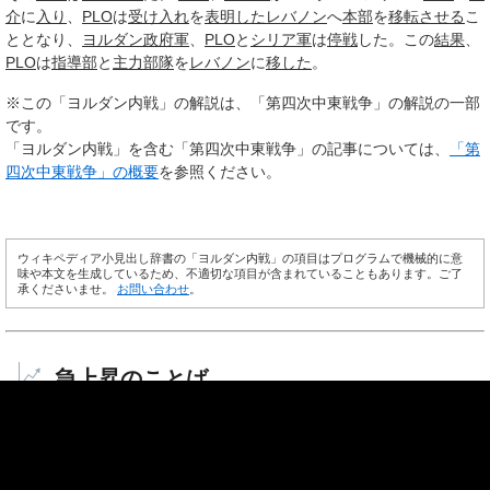
介
に
入り
、
PLO
は
受け入れ
を
表明した
レバノン
へ
本部
を
移転させる
こ
ととなり、
ヨルダン
政府軍
、
PLO
と
シリア軍
は
停戦
した。この
結果
、
PLO
は
指導部
と
主力
部隊
を
レバノン
に
移した
。
※この「ヨルダン内戦」の解説は、「第四次中東戦争」の解説の一部
です。
「ヨルダン内戦」を含む「第四次中東戦争」の記事については、
「第
四次中東戦争」の概要
を参照ください。
ウィキペディア小見出し辞書の「ヨルダン内戦」の項目はプログラムで機械的に意
味や本文を生成しているため、不適切な項目が含まれていることもあります。ご了
承くださいませ。
お問い合わせ
。
急上昇のことば
浅井カヨ
申在範