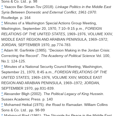
Sons & Co. Ltd.. p. 98
^
Yaacov Bar-Siman-Tov (2018).
Linkage Politics in the Middle East
Syria Between Domestic and External Conflict, 1961-1970
.
Routledge. p. 164
^
Minutes of a Washington Special Actions Group Meeting,
Washington, September 20, 1970, 7:10–9:15 p.m.,
FOREIGN
RELATIONS OF THE UNITED STATES,
1969–1976, VOLUME XXIV,
MIDDLE EAST REGION AND ARABIAN PENINSULA, 1969–1972;
JORDAN, SEPTEMBER 1970, pp.774-783.
^
Adam M. Garfinkle (1985). “Decision Making in the Jordan Crisis:
Correcting the Record”.
The Academy of Political Science
Vol. 100,
No.1
: 124-125.
^
Minutes of a National Security Council Meeting, Washington,
September 21, 1970, 8:45 a.m.,
FOREIGN RELATIONS OF THE
UNITED STATES,
1969–1976, VOLUME XXIV, MIDDLE EAST
REGION AND ARABIAN PENINSULA, 1969–1972; JORDAN,
SEPTEMBER 1970, pp.831-839.
^
Alexander Bligh (2002).
The Political Legacy of King Hussein
.
Sussex Academic Press. p. 140
^
Mohamed Heikal (1975).
the Road to Ramadan
. William Collins
Sons & Co. Ltd.. pp. 98-99
^
Mahmoud Riad (1981).
The Struggle for Peace in the Middle East
.