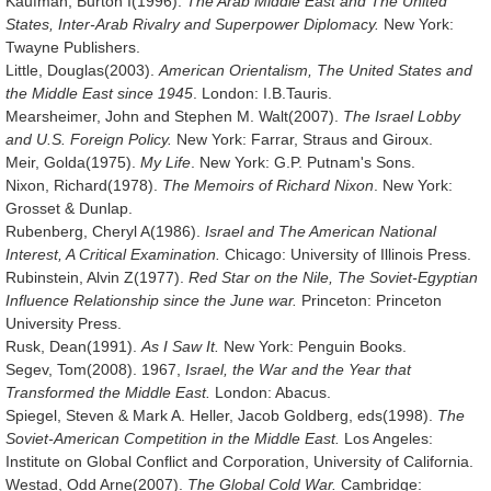
Kaufman, Burton I(1996).
The Arab Middle East and The United
States, Inter-Arab Rivalry and Superpower Diplomacy.
New York:
Twayne Publishers.
Little, Douglas(2003).
American Orientalism, The United States and
the Middle East since 1945
. London: I.B.Tauris.
Mearsheimer, John and Stephen M. Walt(2007).
The Israel Lobby
and U.S. Foreign Policy.
New York: Farrar, Straus and Giroux.
Meir, Golda(1975).
My Life
. New York: G.P. Putnam's Sons.
Nixon, Richard(1978).
The Memoirs of Richard Nixon
. New York:
Grosset & Dunlap.
Rubenberg, Cheryl A(1986).
Israel and The American National
Interest, A Critical Examination.
Chicago: University of Illinois Press.
Rubinstein, Alvin Z(1977).
Red Star on the Nile, The Soviet-Egyptian
Influence Relationship since the June war.
Princeton: Princeton
University Press.
Rusk, Dean(1991).
As I Saw It.
New York: Penguin Books.
Segev, Tom(2008). 1967,
Israel, the War and the Year that
Transformed the Middle East.
London: Abacus.
Spiegel, Steven & Mark A. Heller, Jacob Goldberg, eds(1998).
The
Soviet-American Competition in the Middle East.
Los Angeles:
Institute on Global Conflict and Corporation, University of California.
Westad, Odd Arne(2007).
The Global Cold War.
Cambridge: