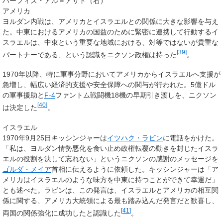
ハーフィズ・アル＝アサド（右）
アメリカ
ヨルダン内戦は、アメリカとイスラエルとの関係に大きな影響を与え
た。中東におけるアメリカの国益のために緊密に連携して行動するイ
スラエルは、中東という重要な地域における、対等ではないが貴重な
[
39
]
パートナーである、という認識をニクソン政権は持った
。
1970年以降、特に軍事分野においてアメリカからイスラエルへ支援が
急増し、幅広い経済的支援や安全保障への関与が行われた。5億ドル
の軍事援助と
F-4
ファントム戦闘機18機の早期引き渡しを、ニクソン
[
40
]
は決定した
。
イスラエル
1970年9月25日キッシンジャーは
イツハク・ラビン
に電話をかけた。
「私は、ヨルダン情勢悪化を食い止め政権転覆の動きを封じたイスラ
エルの役割を決して忘れない」というニクソンの感謝のメッセージを
ゴルダ・メイア
首相に伝えるように依頼した。キッシンジャーは「ア
メリカはイスラエルのような味方を中東に持つことができて幸運だ」
とも述べた。ラビンは、この発言は、イスラエルとアメリカの相互関
係に関する、アメリカ大統領による最も踏み込んだ発言だと歓喜し、
[
41
]
両国の関係強化に成功したと認識した
。