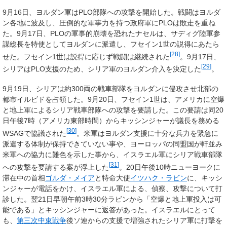
9月16日、ヨルダン軍はPLO部隊への攻撃を開始した。戦闘はヨルダ
ン各地に波及し、圧倒的な軍事力を持つ政府軍にPLOは敗走を重ね
た。9月17日、PLOの軍事的崩壊を恐れたナセルは、サディグ陸軍参
謀総長を特使としてヨルダンに派遣し、フセイン1世の説得にあたら
[
28
]
せた。フセイン1世は説得に応じず戦闘は継続された
。9月17日、
[
29
]
シリアはPLO支援のため、シリア軍のヨルダン介入を決定した
。
9月19日、シリアは約300両の戦車部隊をヨルダンに侵攻させ北部の
都市イルビドを占領した。9月20日、フセイン1世は、アメリカに空爆
と地上軍によるシリア戦車部隊への攻撃を要請した。この要請は同20
日午後7時（アメリカ東部時間）からキッシンジャーが議長を務める
[
30
]
WSAGで協議された
。米軍はヨルダン支援に十分な兵力を緊急に
派遣する体制が保持できていない事や、ヨーロッパの同盟国が軒並み
米軍への協力に難色を示した事から、イスラエル軍にシリア戦車部隊
[
31
]
への攻撃を要請する案が浮上した
。20日午後10時ニューヨークに
滞在中の首相
ゴルダ・メイア
と特命大使
イツハク・ラビン
に、キッシ
ンジャーが電話をかけ、イスラエル軍による、偵察、攻撃について打
診した。翌21日早朝午前3時30分ラビンから「空爆と地上軍投入は可
能である」とキッシンジャーに返答があった。イスラエルにとって
も、
第三次中東戦争
後ソ連からの支援で増強されたシリア軍に打撃を