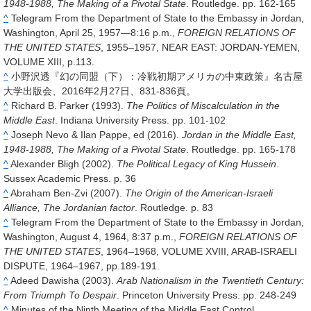
1948-1988, The Making of a Pivotal State
. Routledge. pp. 162-165
^
Telegram From the Department of State to the Embassy in Jordan,
Washington, April 25, 1957—8:16 p.m.,
FOREIGN RELATIONS OF
THE UNITED STATES
, 1955–1957, NEAR EAST: JORDAN-YEMEN,
VOLUME XIII, p.113.
^
小野沢透『幻の同盟（下）：冷戦初期アメリカの中東政策』名古屋
大学出版会、2016年2月27日、831-836頁。
^
Richard B. Parker (1993).
The Politics of Miscalculation in the
Middle East
. Indiana University Press. pp. 101-102
^
Joseph Nevo & Ilan Pappe, ed (2016).
Jordan in the Middle East,
1948-1988, The Making of a Pivotal State
. Routledge. pp. 165-178
^
Alexander Bligh (2002).
The Political Legacy of King Hussein
.
Sussex Academic Press. p. 36
^
Abraham Ben-Zvi (2007).
The Origin of the American-Israeli
Alliance, The Jordanian factor
. Routledge. p. 83
^
Telegram From the Department of State to the Embassy in Jordan,
Washington, August 4, 1964, 8:37 p.m.,
FOREIGN RELATIONS OF
THE UNITED STATES
, 1964–1968, VOLUME XVIII, ARAB-ISRAELI
DISPUTE, 1964–1967, pp.189-191.
^
Adeed Dawisha (2003).
Arab Nationalism in the Twentieth Century:
From Triumph To Despair
. Princeton University Press. pp. 248-249
^
Minutes of the Ninth Meeting of the Middle East Control