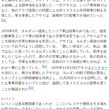
争に勝利するために、ジャディードは、シリアが支援するパレスチナ
人組織による闘争強化を主張した。一方アサドは、シリア軍単独では
なく、他のアラブ諸国との同盟による対イスラエル共同軍事行動を主
張した。軍を掌握したアサドは、政権内での影響力を強めていった
[
51
]
。
1970年9月、ヨルダンへ侵攻したシリア軍は陸軍のみであった。侵攻
の際事実上シリア軍の指導者であり空軍司令官であったアサドはアタ
シ大統領の空軍出動命令を拒否した。アサドは、ヨルダン侵攻の失敗
について以下のように回想している。「難しい状況だった。私は、敵
ではないと思っていたヨルダンと戦うことに落胆していた。戦争を拡
大したくなかったので、虎の子の空軍は動かさなかった。私の気持ち
としては、空軍を出動させずに、目的のゲリラ保護が果たせれば、そ
[
52
]
れが一番だと思っていた」
。 1970年11月13日アサドは
クーデター
を決行した。権力を掌握したアサドは、ヨルダン内戦で関係が悪化し
たエジプトとの関係修復を目的とし、11月26日カイロを訪問した。新
たな軍事同盟をエジプトと結び、協調して反イスラエルの姿勢を貫く
[
53
]
ことが確認された
。
レバノン
レバノンは多宗教国家であったが、ここにパレスチナ難民を引き連れ
たPLOがやってきたことによって、それまでの宗教バランスが崩れ