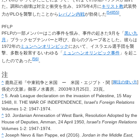
た。調和の崩壊は対立と衝突を生み、1975年4月に
キリスト教
武装勢
[
54
]
[
55
]
力がPLOを襲撃したことから
レバノン内戦
が勃発した
。
PFLP
PFLPの一部メンバーはこの事件を恨み、事件の起きた9月を「
黒い九
月
」
ブラックセプテンバー
と呼び、自らのグループ名とした。彼らは
1972年の
ミュンヘンオリンピック
において、イスラエル選手団を襲
撃、多数を殺害するいわゆる「
ミュンヘンオリンピック事件
」を起こ
[
56
]
したのであった
。
注
^
鹿島正裕『中東戦争と米国 ー 米国・エジプト・関
[
脚注の使い方
]
係史の文脈』御茶ノ水書房、2003年3月25日、23頁。
^
5. Arab League declaration on the invasion of Palestine, 15 May
1948, II. THE WAR OF INDEPENDENCE,
Israel's Foreign Relations
Volumes 1-2: 1947-1974.
^
10. Jordanian Annexation of West Bank, Resolution Adopted by the
House of Deputies, Amman, 24 April 1950,
Israel's Foreign Relations
Volumes 1-2: 1947-1974.
^
Joseph Nevo & Ilan Pappe, ed (2016).
Jordan in the Middle East,