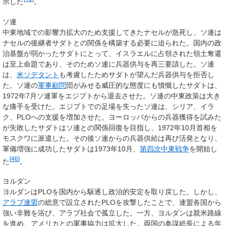
示した
。
ソ連
中東地域での影響力拡大のため支援してきたナセルが急死し、ソ連は
ナセルの後継者サダトとの関係を構築する必要に迫られた。国内の政
治基盤が弱かったサダトにとって、イスラエルに占領された領土奪還
は至上命題であり、そのためソ連に兵器供与を再三要請した。ソ連
は、
米ソデタント
も考慮したためサダトが望んだ兵器供与を拒否し
た。ソ連の
軍事顧問
団がみせる威圧的な態度にも憤慨したサダトは、
1972年7月ソ連軍をエジプトから退去させた。ソ連の中東政策は大き
な痛手を受けた。エジプトでの足場を失ったソ連は、シリア、イラ
ク、PLOへの支援を増加させた。ヨーロッパからの兵器獲得を試みた
が失敗したサダトはソ連との関係回復を目指し、1972年10月首相を
モスクワに派遣した。その後ソ連からの兵器供給は再び活発となり、
軍備増強に成功したサダトは1973年10月、
第四次中東戦争
を開始し
[
46
]
た
。
ヨルダン
ヨルダンはPLOを国内から駆逐し政治的安定を取り戻した。しかし、
アラブ連盟
の総意で設立されたPLOを攻撃したことで、連盟各国から
強い非難を浴び、アラブ社会で孤立した。一方、ヨルダンは親米路線
を進め、アメリカとの軍事協力は拡大した。両国の参謀総長による年