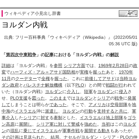
ウィキペディア小見出し辞書
ヨルダン内戦
出典: フリー百科事典『ウィキペディア（Wikipedia）』 (2022/05/01
05:36 UTC 版)
「
第四次中東戦争
」の
記事
における「ヨルダン内戦」の
解説
詳細
は「ヨルダン内戦」を
参照
シリア
方面
では、
1969年
2月28日
の
政
変
で
ハーフィズ・アル＝アサド
国防相
が
実権
を
握った
あと、
1970年
11月
の
クーデター
で
全権
を
握った
。これに
前後して
アサド
は
当時
ヨル
ダン
政府
と
パレスチナ解放機構
（以下
PLO
）との間で
戦闘
が行
われて
いた（ヨルダン内戦）
ヨルダン
に
介入し
、
陸軍
を
ヨルダン
に
侵入
さ
せ、
PLO
支援
を
図った
。
このまま
では
ヨルダン
と
シリア
の
戦争
に
発展
して
しまうことは明らか
であった
。そこで、
アメリカ
は
空母部隊
を
地
中海
の
イスラエル
沖に
派遣し
、
ヨルダン
の
行動
を
支持する
と共に
、
軍
事介入
した
シリア
に
対す
る
牽制
とした。
イスラエル
は
地上部隊
を
ゴラ
ン高原
に
展開し
、
シリア軍
に対して
警戒
を
強めた
。
当初
はこの
ヨルダ
ン
の
混乱
に
乗じて
イスラエル
が
軍事作戦
を
展開する
動き
もあったが、
その
計画
は
見送られ
た。
結局
、
ナセル
がヨルダン・シリア・
PLO
の
仲