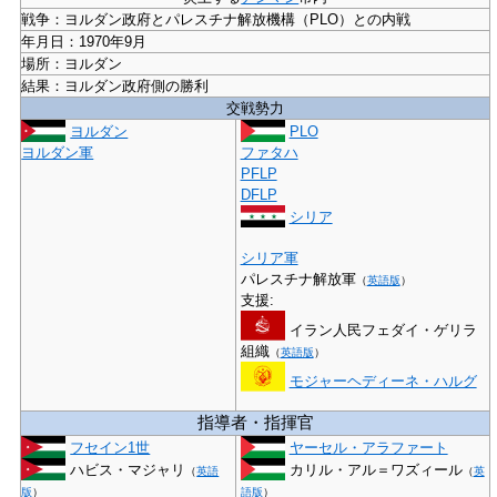
戦争
：ヨルダン政府とパレスチナ解放機構（PLO）との内戦
年月日
：1970年9月
場所
：ヨルダン
結果
：ヨルダン政府側の勝利
交戦勢力
ヨルダン
PLO
ヨルダン軍
ファタハ
PFLP
DFLP
シリア
シリア軍
パレスチナ解放軍
（
英語版
）
支援:
イラン人民フェダイ・ゲリラ
組織
（
英語版
）
モジャーヘディーネ・ハルグ
指導者・指揮官
フセイン1世
ヤーセル・アラファート
ハビス・マジャリ
カリル・アル＝ワズィール
（
英語
（
英
版
）
語版
）