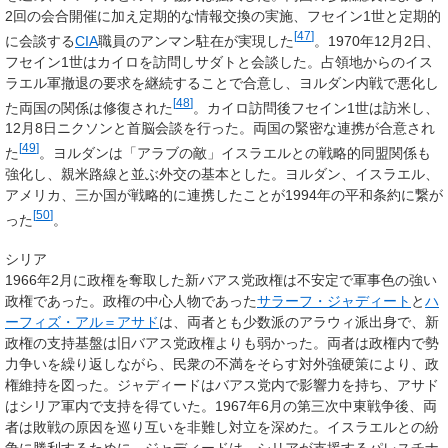
2回の会合開催に加え定期的な情報交換の実施、フセイン1世と定期的
[
47
]
に会談する
CIA
職員のアンマン駐在が実現した
。1970年12月2日、
フセイン1世はカイロを訪問しサダトと会談した。占領地からのイス
ラエル軍撤退の要求を継続することで合意し、ヨルダン内戦で悪化し
[
48
]
た両国の関係は修復された
。カイロ訪問後フセイン1世は訪米し、
12月8日ニクソンと首脳会談を行った。両国の緊密な連携が合意され
[
49
]
た
。ヨルダンは「アラブの敵」イスラエルとの戦略的同盟関係も
強化し、親米路線と並ぶ外交の基本とした。ヨルダン、イスラエル、
アメリカ、三か国が戦略的に連携したことが1994年の平和条約に繋が
[
50
]
った
。
シリア
1966年2月に政権を奪取した新バアス党政権は不安定で軍事色の強い
政権であった。政権の中心人物であった
サラーフ・ジャディート
と
ハ
ーフィズ・アル＝アサド
は、両者とも少数派のアラウィ派出身で、新
政権の支持基盤は旧バアス党政権よりも弱かった。両者は政権内で勢
力争いを繰り返しながら、民衆の不満をそらす対外強硬策により、政
権維持を図った。ジャディードはバアス党内で影響力を持ち、アサド
はシリア軍内で支持を得ていた。1967年6月の第三次中東戦争後、両
者は敗戦の原因を巡り互いを非難し対立を深めた。イスラエルとの紛