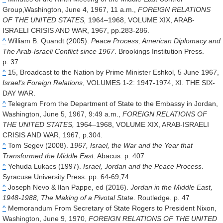
Group,Washington, June 4, 1967, 11 a.m.,
FOREIGN RELATIONS
OF THE UNITED STATES,
1964–1968, VOLUME XIX, ARAB-
ISRAELI CRISIS AND WAR, 1967, pp.283-286.
^
William B. Quandt (2005).
Peace Process, American Diplomacy and
The Arab-Israeli Conflict since 1967
. Brookings Institution Press.
p. 37
^
15, Broadcast to the Nation by Prime Minister Eshkol, 5 June 1967,
Israel's Foreign Relations
, VOLUMES 1-2: 1947-1974, XI. THE SIX-
DAY WAR.
^
Telegram From the Department of State to the Embassy in Jordan,
Washington, June 5, 1967, 9:49 a.m.,
FOREIGN RELATIONS OF
THE UNITED STATES,
1964–1968, VOLUME XIX, ARAB-ISRAELI
CRISIS AND WAR, 1967, p.304.
^
Tom Segev (2008).
1967, Israel, the War and the Year that
Transformed the Middle East
. Abacus. p. 407
^
Yehuda Lukacs (1997).
Israel, Jordan and the Peace Process
.
Syracuse University Press. pp. 64-69,74
^
Joseph Nevo & Ilan Pappe, ed (2016).
Jordan in the Middle East,
1948-1988, The Making of a Pivotal State
. Routledge. p. 47
^
Memorandum From Secretary of State Rogers to President Nixon,
Washington, June 9, 1970,
FOREIGN RELATIONS OF THE UNITED