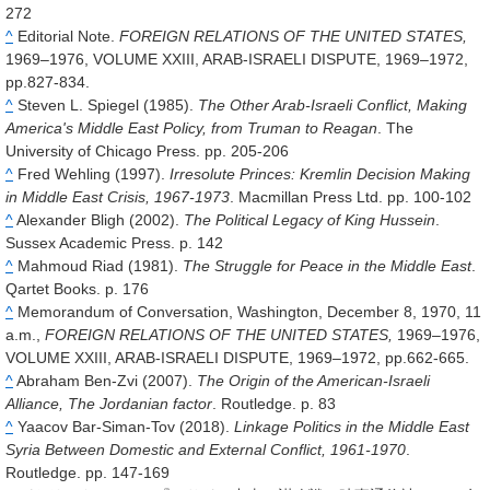
272
^
Editorial Note.
FOREIGN RELATIONS OF THE UNITED STATES,
1969–1976, VOLUME XXIII, ARAB-ISRAELI DISPUTE, 1969–1972,
pp.827-834.
^
Steven L. Spiegel (1985).
The Other Arab-Israeli Conflict, Making
America's Middle East Policy, from Truman to Reagan
. The
University of Chicago Press. pp. 205-206
^
Fred Wehling (1997).
Irresolute Princes: Kremlin Decision Making
in Middle East Crisis, 1967-1973
. Macmillan Press Ltd. pp. 100-102
^
Alexander Bligh (2002).
The Political Legacy of King Hussein
.
Sussex Academic Press. p. 142
^
Mahmoud Riad (1981).
The Struggle for Peace in the Middle East
.
Qartet Books. p. 176
^
Memorandum of Conversation, Washington, December 8, 1970, 11
a.m.,
FOREIGN RELATIONS OF THE UNITED STATES,
1969–1976,
VOLUME XXIII, ARAB-ISRAELI DISPUTE, 1969–1972, pp.662-665.
^
Abraham Ben-Zvi (2007).
The Origin of the American-Israeli
Alliance, The Jordanian factor
. Routledge. p. 83
^
Yaacov Bar-Siman-Tov (2018).
Linkage Politics in the Middle East
Syria Between Domestic and External Conflict, 1961-1970
.
Routledge. pp. 147-169