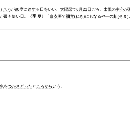
%
うけい
)が
90
度に
達す
る日をいい、
太陽暦
で
6月21日
ごろ。
太陽
の
中心
が
が最も短い日。《
季
夏》「
白衣
著て
禰宜
(ねぎ)にもなるや―の
杣
(そま)
免
を
つかさどった
と
ころから
いう。