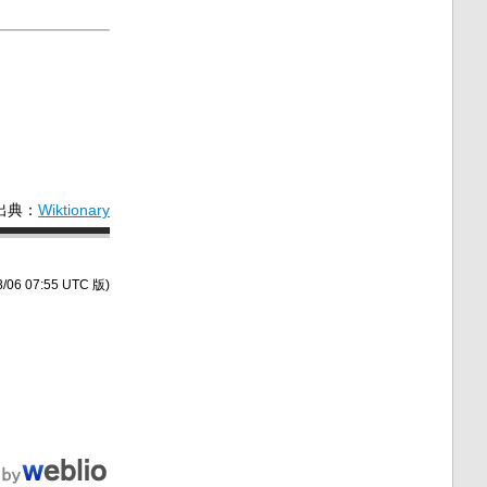
出典：
Wiktionary
/06 07:55 UTC 版)