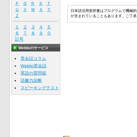
Ｐ
Ｑ
Ｒ
Ｓ
Ｔ
Ｕ
Ｖ
Ｗ
Ｘ
Ｙ
日本語活用形辞書はプログラムで機械的
Ｚ
が含まれていることもあります。ご了
１
２
３
４
５
６
７
８
９
０
記号
Weblioのサービス
英会話コラム
Weblio英会話
英語の質問箱
語彙力診断
スピーキングテスト