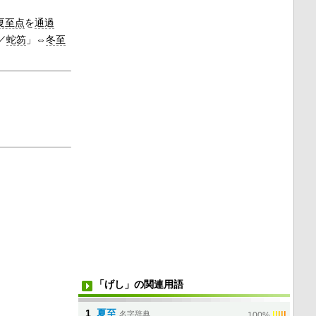
夏至点
を
通過
／
蛇笏
」⇔
冬至
「げし」の関連用語
1
夏至
名字辞典
|
|
|
|
|
100%