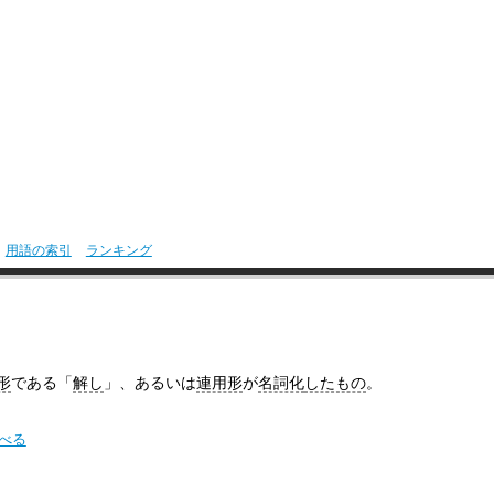
用語の索引
ランキング
形
である「
解し
」、あるいは
連用形
が
名詞化
したもの
。
調べる