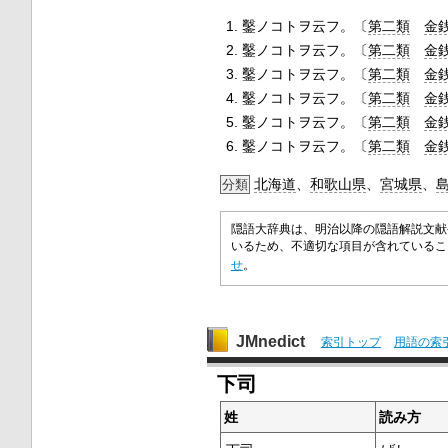
鑿ノコトヲ云フ。〔
第二類
金
鑿ノコトヲ云フ。〔
第二類
金
鑿ノコトヲ云フ。〔
第二類
金
鑿ノコトヲ云フ。〔
第二類
金
鑿ノコトヲ云フ。〔
第二類
金
鑿ノコトヲ云フ。〔
第二類
金
北海道
、
和歌山県
、
宮城県
、
分類
隠語大辞典は、明治以降の隠語解説文献
いるため、不適切な項目が含れている
せ
。
JMnedict
索引トップ
用語の索
下司
姓
読み方