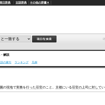
韓日辞典
古語辞典
その他の辞書▼
味・解説
用語の索引
ランキング
凡例
L
/
o
a
d
e
d
園
の
現地
で
実務
を
行った
荘官
のこと。
京都
にいる
荘官
の上
司
に対して
い
:
4
9
.
4
5