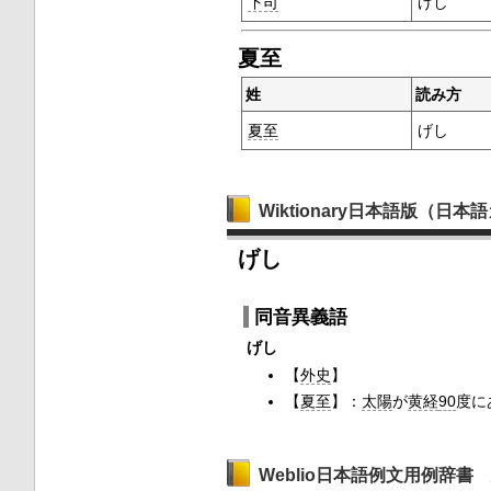
下司
げし
夏至
姓
読み方
夏至
げし
Wiktionary日本語版（日
げし
同音異義語
げし
【
外史
】
【
夏至
】：
太陽
が
黄経
90
度に
Weblio日本語例文用例辞書