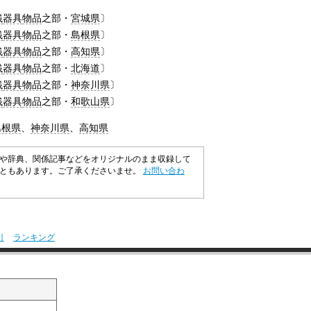
銭
器具
物品
之部・
宮城県
〕
銭
器具
物品
之部・
島根県
〕
銭
器具
物品
之部・
高知県
〕
銭
器具
物品
之部・
北海道
〕
銭
器具
物品
之部・
神奈川県
〕
銭
器具
物品
之部・
和歌山県
〕
島根県
、
神奈川県
、
高知県
や辞典、関係記事などをオリジナルのまま収録して
こともあります。ご了承くださいませ。
お問い合わ
引
ランキング