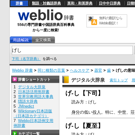
辞書
類語・対義語辞典
英和・和英辞典
日中中日辞典
日韓
無料の翻訳なら
Weblio翻訳！
556の専門辞書や国語辞典百科事典
から一度に検索!
下司（名字辞典）
を調べる
Weblio 辞書
>
同じ種類の言葉
>
ヘルスケア
>
器官
>
歯
>
げし
の意
辞書ショートカット
デジタル大辞泉
索引トップ
1
デジタル大辞泉
U
2
日本語活用形辞書
げ‐し【下司】
n
3
世界宗教用語大事典
m
4
隠語大辞典
読み方：げし
u
5
JMnedict
t
e
6
Wiktionary日本語版
身分
の低い
役人
。特に、
中世
、
荘
（日本語カテゴリ）
7
Weblio日本語例文用
げ‐し【夏至】
例辞書
カテゴリ一覧
読み方：げし