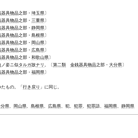
銭
器具
物品
之部・
埼玉県
〕
銭
器具
物品
之部・
三重県
〕
銭
器具
物品
之部・
静岡県
〕
銭
器具
物品
之部・
島根県
〕
銭
器具
物品
之部・
岡山県
〕
銭
器具
物品
之部・
広島県
〕
銭
器具
物品
之部・
和歌山県
〕
虫
ノ姿ニ似
タルガ
故
ナリ
。〔
第二類
金銭
器具
物品
之部・
大分県
〕
銭
器具
物品
之部・
福岡県
〕
つたもの。「
行き戻り
」に同じ。
大分県
、
岡山県
、
島根県
、
広島県
、犯、
犯罪
、
犯罪
語、
福岡県
、
静岡県