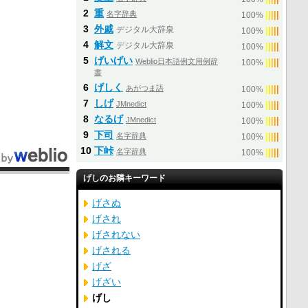
2
重
名字辞典
|
|
|
|
|
100%
3
外戚
デジタル大辞泉
|
|
|
|
|
100%
4
解文
デジタル大辞泉
|
|
|
|
|
100%
5
げいげい
Weblio日本語例文用例辞
|
|
|
|
|
100%
書
6
げしく
あがつま語
|
|
|
|
|
100%
7
しげ
JMnedict
|
|
|
|
|
100%
8
なるげ
JMnedict
|
|
|
|
|
100%
9
下司
名字辞典
|
|
|
|
|
100%
10
下峠
名字辞典
|
|
|
|
|
100%
げしのお隣キーワード
げさぬ
げされ
げされない
げされる
げざ
げざい
げし