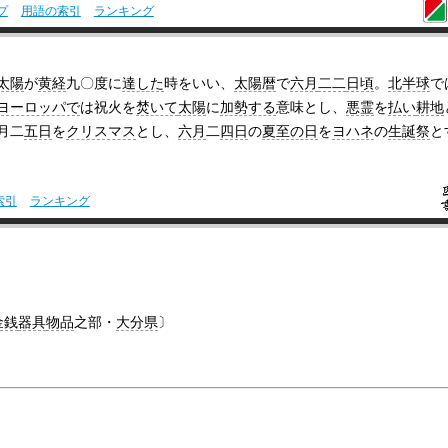
プ
用語の索引
ランキング
太陽
が
黄経
九〇度に
達した
時をいい、
太陽暦
で
六月
二二
日頃
。
北半球
で
ヨーロッパで
は祝火を
焚いて
太陽
に
加勢する
意味とし、
悪霊
を
払い
耕地
月二
五日
を
クリスマス
とし、
六月
二
四日
の
夏至の日
を
ヨハネ
の
生誕祭
と
索引
ランキング
金銭
器具
物品
之部・
大分県
〕