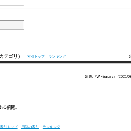
本語カテゴリ）
索引トップ
ランキング
出典:『Wiktionary』 (2021/08
ある
瞬間
。
索引トップ
用語の索引
ランキング