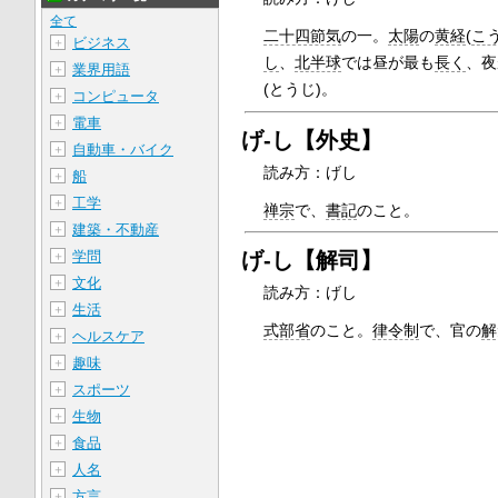
全て
二十四節気
の一。
太陽
の
黄経
(
こ
ビジネス
＋
し
、
北半球
では昼が最も
長く
、夜
業界用語
＋
(とうじ)。
コンピュータ
＋
電車
＋
げ‐し【外史】
自動車・バイク
＋
読み方：げし
船
＋
工学
＋
禅宗
で、
書記
のこと。
建築・不動産
＋
学問
げ‐し【解司】
＋
文化
＋
読み方：げし
生活
＋
式部省
のこと。
律令制
で、官の
解
ヘルスケア
＋
趣味
＋
スポーツ
＋
生物
＋
食品
＋
人名
＋
方言
＋