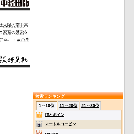
は
太陽の南中
高
と
家畜
の
繁栄
を
する。→
ヨハネ
検索ランキング
1～10位
11～20位
21～30位
姉とボイン
マートルコービン
service