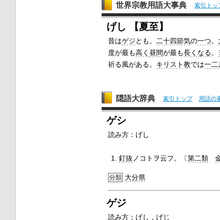
世界宗教用語大事典
索引トッ
げし 【夏至】
昔は
ゲジ
とも。
二十四節気
の
一つ
。
度が最も
高く
昼間
が最も
長くなる
。
祈る風がある。
キリスト教
では
一二
隠語大辞典
索引トップ
用語の
ゲシ
読み方：げし
釘抜
ノコトヲ云フ。〔
第二類
大分県
分類
ゲジ
読み方：げし，げじ