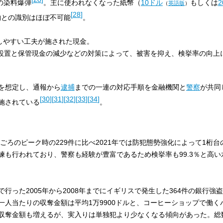
の染料爆弾
。主に使われなくなった紙幣（
10ドル
もしくは
（
英語版
）
[
28
]
物との識別はほぼ不可能
。
跡しやすい工夫が施された現金。
設置と保管現金の減少などの対策によって、被害を抑え、検挙率の向上
を想定し、通報から
逮捕
までの一連の対応手順を金融機関と
警察
が共同
[
30
]
[
31
]
[
32
]
[
33
]
[
34
]
施されている
。
ごろのピーク時の229件に比べ2021年では防犯態勢強化によって1桁台
練も行われており、警察も経験が豊富であるため検挙率も99.3％と高い
で行った2005年から2008年までにイギリスで発生した364件の銀行強
、一人当たりの収奪金額は平均1万9900ドルと、コーヒーショップで働
収奪金額も増えるが、実入りは単独犯より少なくなる傾向があった。総数