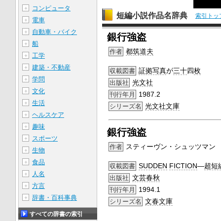
コンピュータ
＋
短編小説作品名辞典
索引トッ
電車
＋
自動車・バイク
＋
銀行強盗
船
＋
都筑道夫
作者
工学
＋
建築・不動産
＋
証拠写真
が
三十
四
枚
収載図書
学問
＋
光文社
出版社
文化
＋
1987.2
刊行年月
生活
＋
光文社文庫
シリーズ名
ヘルスケア
＋
趣味
＋
銀行強盗
スポーツ
＋
スティーヴン・シュッツマン
作者
生物
＋
食品
＋
SUDDEN
FICTION
―
超短
収載図書
人名
＋
文芸春秋
出版社
方言
＋
1994.1
刊行年月
辞書・百科事典
＋
文春文庫
シリーズ名
すべての辞書の索引