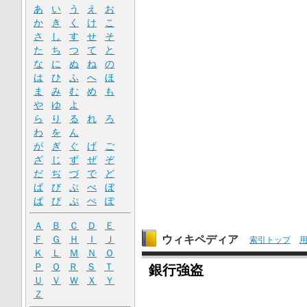
あ
い
う
え
お
か
き
く
け
こ
さ
し
す
せ
そ
た
ち
つ
て
と
な
に
ぬ
ね
の
は
ひ
ふ
へ
ほ
ま
み
む
め
も
や
ゆ
よ
ら
り
る
れ
ろ
わ
を
ん
が
ぎ
ぐ
げ
ご
ざ
じ
ず
ぜ
ぞ
だ
ぢ
づ
で
ど
ば
び
ぶ
べ
ぼ
ぱ
ぴ
ぷ
ぺ
ぽ
Ａ
Ｂ
Ｃ
Ｄ
Ｅ
ウィキペディア
Ｆ
Ｇ
Ｈ
Ｉ
Ｊ
索引トップ
Ｋ
Ｌ
Ｍ
Ｎ
Ｏ
Ｐ
Ｑ
Ｒ
Ｓ
Ｔ
銀行強盗
Ｕ
Ｖ
Ｗ
Ｘ
Ｙ
Ｚ