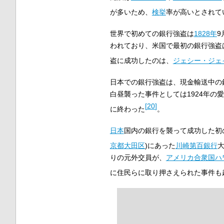
が多いため、
検挙
率が高いとされて
世界で初めての銀行強盗は
1828年
9
われており、米国で最初の銀行強盗
盗に成功したのは、
ジェシー・ジェ
日本での銀行強盗は、現金輸送中の
白昼襲った事件としては1924年
[
20
]
に終わった
。
日本
国内の銀行を襲って成功した初
京都
大田区
)にあった
川崎第百銀行
りの元外交員が、
アメリカ合衆国
ハ
に住民らに取り押さえられた事件も