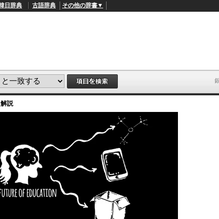
韓日辞典
古語辞典
その他の辞書▼
・解説