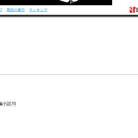
プ
用語の索引
ランキング
編小説
70