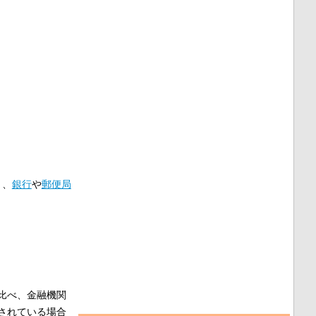
り、
銀行
や
郵便局
比べ、金融機関
されている場合