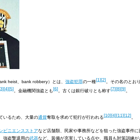
[
1
]
[
2
]
ank heist、bank robbery
）とは、
強盗
犯罪
の一種
。その名のとお
3
]
[
4
]
[
5
]
[
6
]
[
7
]
[
8
]
[
9
]
。金融機関強盗とも
。古くは銀行破りとも称す
。
[
10
]
[
4
]
[
11
]
[
12
]
ているため、大量の
通貨
奪取を求めて犯行が行われる
。
ンビニエンスストア
など店舗類、民家や事務所などを狙った強盗事件に
、強盗撃退用の
武器
など、装備が充実している点や、職員も対策訓練が