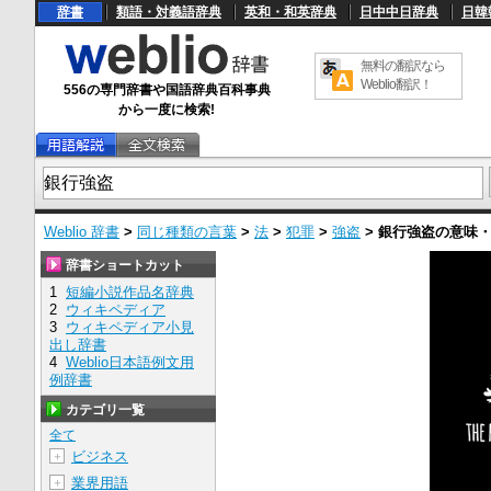
辞書
類語・対義語辞典
英和・和英辞典
日中中日辞典
日韓
無料の翻訳なら
Weblio翻訳！
556の専門辞書や国語辞典百科事典
から一度に検索!
Weblio 辞書
>
同じ種類の言葉
>
法
>
犯罪
>
強盗
>
銀行強盗
の意味
辞書ショートカット
1
短編小説作品名辞典
2
ウィキペディア
3
ウィキペディア小見
出し辞書
4
Weblio日本語例文用
例辞書
カテゴリ一覧
全て
ビジネス
＋
業界用語
＋