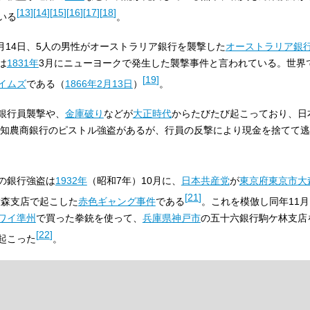
[
13
]
[
14
]
[
15
]
[
16
]
[
17
]
[
18
]
いる
。
月14日、5人の男性がオーストラリア銀行を襲撃した
オーストラリア銀
は
1831年
3月にニューヨークで発生した襲撃事件と言われている。世界
[
19
]
イムズ
である（
1866年
2月13日
）
。
銀行員襲撃や、
金庫破り
などが
大正時代
からたびたび起こっており、日
の愛知農商銀行のピストル強盗があるが、行員の反撃により現金を捨てて
の銀行強盗は
1932年
（昭和7年）10月に、
日本共産党
が
東京府
東京市
大
[
21
]
大森支店で起こした
赤色ギャング事件
である
。これを模倣し同年11
ワイ準州
で買った拳銃を使って、
兵庫県
神戸市
の五十六銀行駒ケ林支店
[
22
]
起こった
。