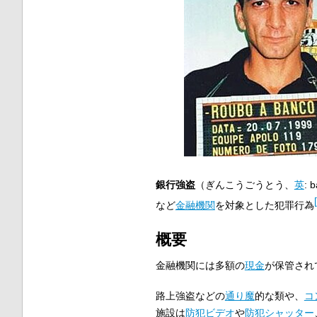
銀行強盗
（ぎんこうごうとう、
英
:
b
[
など
金融機関
を対象とした犯罪行為
概要
金融機関には多額の
現金
が保管され
路上強盗などの
通り魔
的な類や、
コ
施設は
防犯ビデオ
や
防犯シャッター