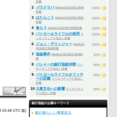
辞書
2
バラクラバ
Weblio日本語例文用例
|
|
|
|
|
100%
辞書
3
はたらこう
Weblio日本語例文用例
|
|
|
|
|
100%
辞書
4
食らう
Weblio日本語例文用例辞書
|
|
|
|
|
100%
5
パトロールライフルの使用
ウ
|
|
|
|
|
100%
ィキペディア小見出し辞書
6
ジョン・デリンジャー
Weblio日
|
|
|
|
|
100%
本語例文用例辞書
7
強盗事件
Weblio日本語例文用例辞
|
|
|
|
|
92%
書
8
バシャーの銀行強盗仲間
ウィ
|
|
|
|
|
90%
キペディア小見出し辞書
9
パトロールライフルオフィサ
|
|
|
|
|
90%
ーの定義
ウィキペディア小見出し
辞書
10
大衆文化への影響
ウィキペディ
|
|
|
|
|
90%
ア小見出し辞書
銀行強盗のお隣キーワード
3:48 UTC 版)
銀行家らしい事業拡大