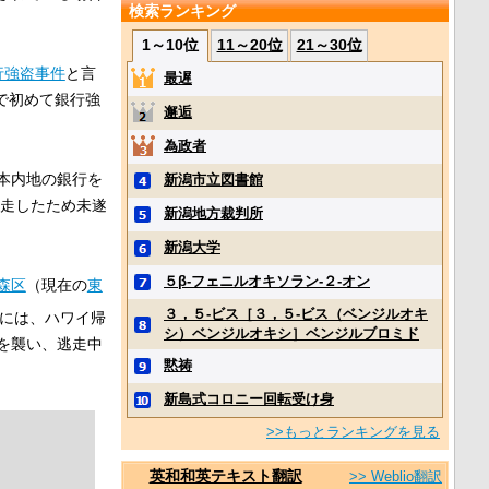
検索ランキング
1～10位
11～20位
21～30位
行強盗事件
と言
最遅
で初めて銀行強
邂逅
為政者
本内地の銀行を
新潟市立図書館
逃走したため未遂
新潟地方裁判所
新潟大学
５β‐フェニルオキソラン‐２‐オン
森区
（現在の
東
３，５‐ビス［３，５‐ビス（ベンジルオキ
月には、ハワイ帰
シ）ベンジルオキシ］ベンジルブロミド
を襲い、逃走中
黙祷
新島式コロニー回転受け身
>>もっとランキングを見る
英和和英テキスト翻訳
>> Weblio翻訳