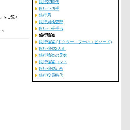
銀行家時代
銀行小切手
銀行局
」をご覧く
銀行局検査部
銀行引受手形
い。
銀行強盗
銀行強盗 (ドクター・フーのエピソード)
銀行強盗3人組
銀行強盗の兄妹
銀行強盗コント
銀行強盗計画
銀行役員時代