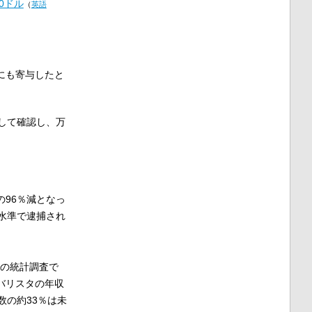
20ドル
（
英語
にも寄与したと
して確認し、万
の96％減となっ
水準で逮捕され
盗の統計調査で
くバリスタの年収
の約33％は未