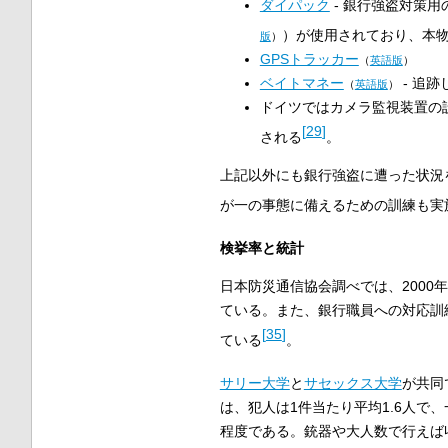
ダイパック
- 銀行強盗対策用
）が使用されており、本
版
）
GPSトラッカー
（
英語版
）
ベイトマネー
- 追
（
英語版
）
ドイツではカメラ監視装置の
[
29
]
される
。
上記以外にも銀行強盗に遭った状況
が一の事態に備えるための訓練も実
検挙率と統計
日本防災通信協会調べでは、2000年
ている。また、銀行職員への対応訓
[
35
]
ている
。
サリー大学
と
サセックス大学
が共同
は、犯人は1件当たり平均1.6人で
程度である。銃器や大人数で行えば