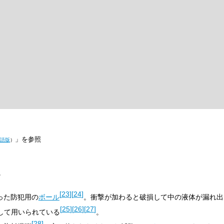
」を参照
語版
）
。
[
23
]
[
24
]
った防犯用の
ボール
。衝撃が加わると破損して中の液体が漏れ出
[
25
]
[
26
]
[
27
]
して用いられている
。
[
28
]