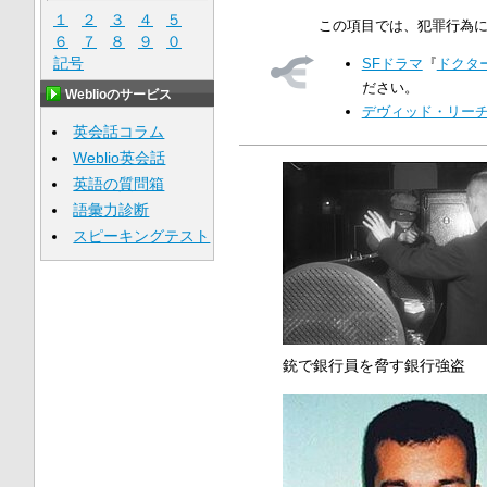
１
２
３
４
５
この項目では、犯罪行為
６
７
８
９
０
記号
SFドラマ
『
ドクタ
ださい。
Weblioのサービス
デヴィッド・リー
英会話コラム
Weblio英会話
英語の質問箱
語彙力診断
スピーキングテスト
銃で銀行員を脅す銀行強盗