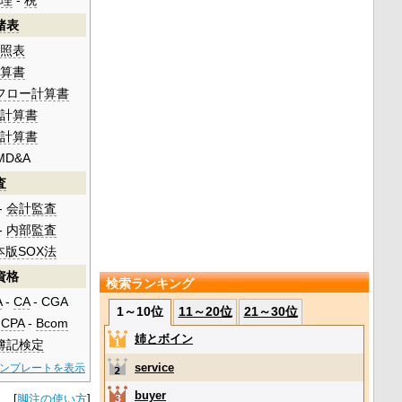
理
-
税
諸表
照表
算書
フロー計算書
計算書
計算書
MD&A
査
-
会計監査
-
内部監査
本版SOX法
資格
検索ランキング
A
-
CA
- CGA
1～10位
11～20位
21～30位
-
CPA
-
Bcom
姉とボイン
簿記検定
service
ンプレートを表示
buyer
[
脚注の使い方
]