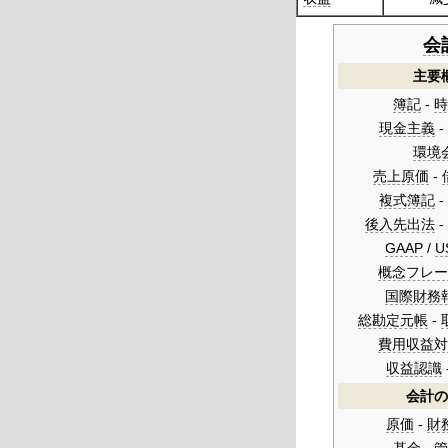
会
主要
簿記
-
時
現金主義
-
環境
売上原価
-
複式簿記
-
後入先出法
-
GAAP
/
U
概念フレー
国際財務
総勘定元帳
-
費用収益対
収益認識
会計の
原価
-
財