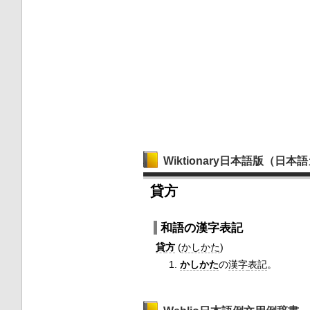
Wiktionary日本語版（日
貸方
和語の漢字表記
貸
方
(
かしかた
)
かしかた
の
漢字
表記
。