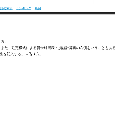
用語の索引
ランキング
凡例
り方
。
。
また、
勘定
様式
による
貸借対照表
・
損益計算書
の
右側
をいうこともあ
生
を
記入する
。⇔
借り方
。