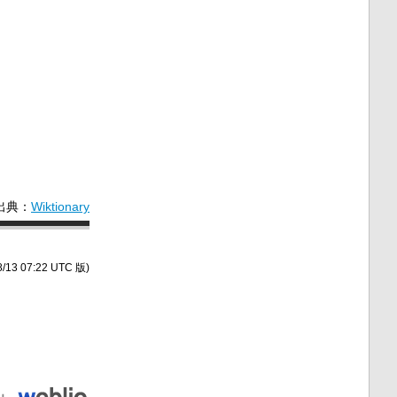
出典：
Wiktionary
/13 07:22 UTC 版)