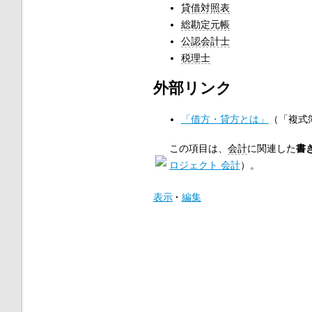
貸借対照表
総勘定元帳
公認会計士
税理士
外部リンク
「借方・貸方とは」
（「複式
この項目は、
会計
に関連した
書
ロジェクト 会計
）。
表示
編集