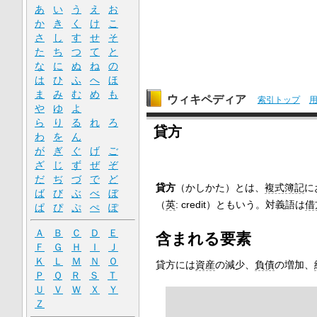
あ
い
う
え
お
か
き
く
け
こ
さ
し
す
せ
そ
た
ち
つ
て
と
な
に
ぬ
ね
の
は
ひ
ふ
へ
ほ
ま
み
む
め
も
ウィキペディア
索引トップ
や
ゆ
よ
ら
り
る
れ
ろ
貸方
わ
を
ん
が
ぎ
ぐ
げ
ご
ざ
じ
ず
ぜ
ぞ
だ
ぢ
づ
で
ど
貸方
（かしかた）とは、
複式簿記
に
ば
び
ぶ
べ
ぼ
（
英
:
credit
）ともいう。対義語は
借
ぱ
ぴ
ぷ
ぺ
ぽ
Ａ
Ｂ
Ｃ
Ｄ
Ｅ
含まれる要素
Ｆ
Ｇ
Ｈ
Ｉ
Ｊ
Ｋ
Ｌ
Ｍ
Ｎ
Ｏ
貸方には
資産
の減少、
負債
の増加、
Ｐ
Ｑ
Ｒ
Ｓ
Ｔ
Ｕ
Ｖ
Ｗ
Ｘ
Ｙ
Ｚ