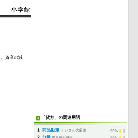
る。
資産
の
減
「貸方」の関連用語
1
商品勘定
デジタル大辞泉
|
|
|
|
|
90%
2
分散
歴史民俗用語
|
|
|
|
|