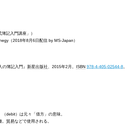
式簿記入門講座」）
negy（2018年8月6日配信 by MS-Japan）
人の簿記入門』
新星出版社
、2015年2月。
ISBN
978-4-405-02544-8
。
」（debit）は元々「借方」の意味。
種。
貿易
などで使用される。