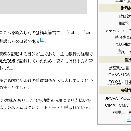
基金 -
管
財務
貸借対
損益計
キャッシュ・
ステムを輸入したのは
福沢諭吉
で、「debit」「cre
持分変動
[
3
]
翻訳
したのは彼である
。
包括利益
注記 - 
債務
を記載する目的が主であり、主に
銀行
の経理で
監
見た視点
で記録していたため、貸方には相手方が貸
監査報告書
あった。
GAAS
/
ISA
録する内容が金銭の貸借関係から拡大していくにつ
SOX法
/
日
の符号と化した。
会計
JPCPA
-
ACC
信用」の意味があり、これを消費者信用により支払いを
CIMA - CMA 
払うシステムは
クレジットカード
と呼ばれている。
税理士
-
テ