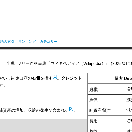
用語の索引
ランキング
カテゴリー
出典: フリー百科事典『ウィキペディア（Wikipedia）』 (2025/01/10 0
[
1
]
おいて勘定口座の
右側
を指す
。
クレジット
借方
Deb
方
。
資産
増
負債
減
[
2
]
純資産
の増加、
収益
の発生が含まれる
。
純資産
/
資本
減
費用
増
収益
減