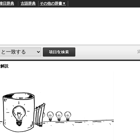
韓日辞典
古語辞典
その他の辞書▼
・解説