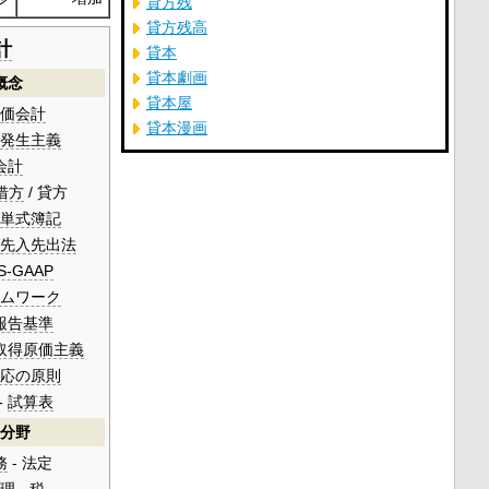
貸方残
貸方残高
計
貸本
貸本劇画
概念
貸本屋
価会計
貸本漫画
発生主義
会計
借方
/
貸方
単式簿記
先入先出法
S-GAAP
ムワーク
報告基準
取得原価主義
応の原則
-
試算表
分野
務
- 法定