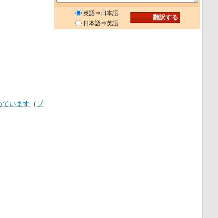
英語⇒日本語
日本語⇒英語
めています
（
プ