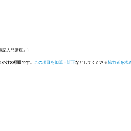
簿記入門講座」）
きかけの項目
です。
この項目を加筆・訂正
などしてくださる
協力者を求