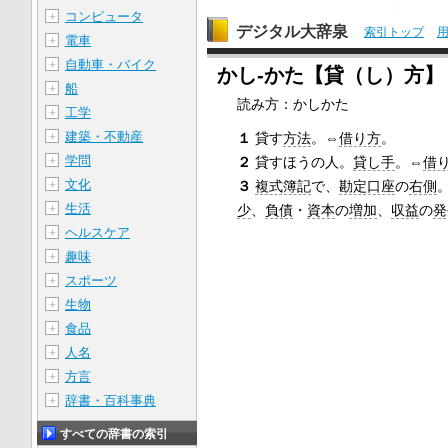
コンピュータ
＋
デジタル大辞泉
索引トップ
電車
＋
自動車・バイク
＋
かし‐かた【貸（し）方】
船
＋
読み方：かしかた
工学
＋
建築・不動産
１
貸す
方法
。⇔
借り方
。
＋
学問
２
貸すほうの人。
貸し手
。⇔
借
＋
文化
３
複式簿記
で、
勘定口座
の
右側
＋
生活
少
、
負債
・
資本
の
増加
、
収益
の
発
＋
ヘルスケア
＋
趣味
＋
スポーツ
＋
生物
＋
食品
＋
人名
＋
方言
＋
辞書・百科事典
＋
すべての辞書の索引