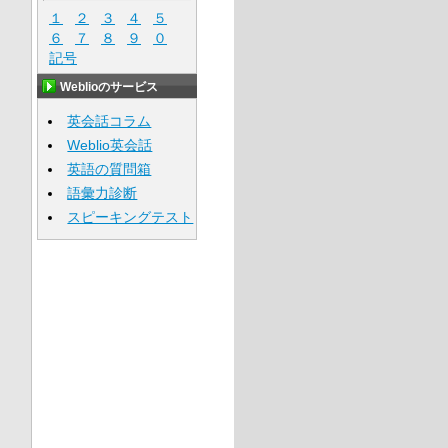
１
２
３
４
５
６
７
８
９
０
記号
Weblioのサービス
英会話コラム
Weblio英会話
英語の質問箱
語彙力診断
スピーキングテスト