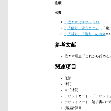
注釈
出典
^
佐々木（2015）p.41
^
「借方・貸方とは」
（「複
^
「貸方」「借方」の由来
Ma
参考文献
佐々木理恵『これから始める
関連項目
仕訳
簿記
単式簿記
デビットカード
- 「デビット
デビットノート -
請求書
の一
損益計算書