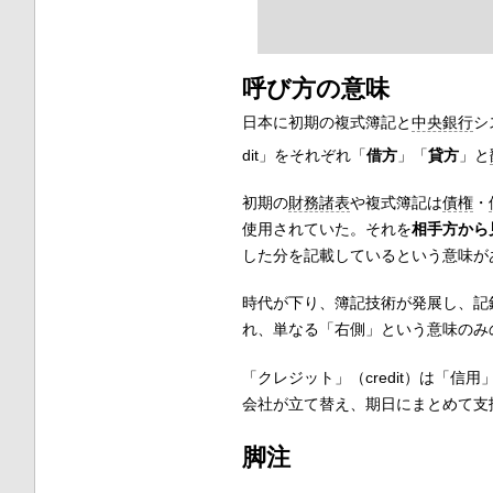
呼び方の意味
日本に初期の複式簿記と
中央銀行
シ
dit」をそれぞれ「
借方
」「
貸方
」と
初期の
財務諸表
や複式簿記は
債権
・
使用されていた。それを
相手方から
した分を記載しているという意味が
時代が下り、簿記技術が発展し、記
れ、単なる「右側」という意味のみ
「クレジット」（credit）は「
会社が立て替え、期日にまとめて支
脚注