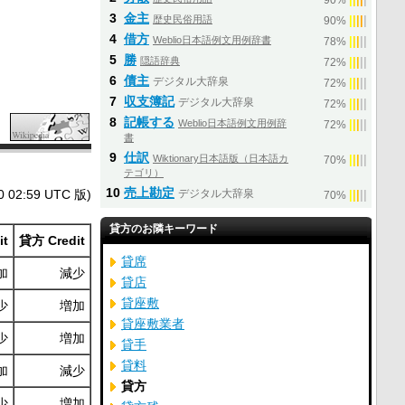
90%
3
金主
歴史民俗用語
|
|
|
|
|
90%
4
借方
Weblio日本語例文用例辞書
|
|
|
|
|
78%
5
勝
隠語辞典
|
|
|
|
|
72%
6
債主
デジタル大辞泉
|
|
|
|
|
72%
7
収支簿記
デジタル大辞泉
|
|
|
|
|
72%
8
記帳する
Weblio日本語例文用例辞
|
|
|
|
|
72%
書
9
仕訳
Wiktionary日本語版（日本語カ
|
|
|
|
|
70%
テゴリ）
10
売上勘定
2:59 UTC 版)
デジタル大辞泉
|
|
|
|
|
70%
貸方のお隣キーワード
it
貸方 Credit
貸席
加
減少
貸店
貸座敷
少
増加
貸座敷業者
少
増加
貸手
貸料
加
減少
貸方
少
増加