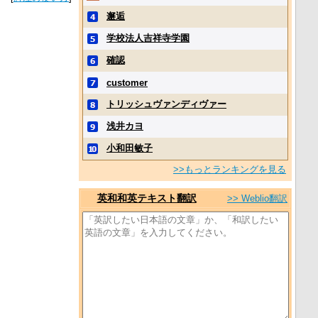
邂逅
学校法人吉祥寺学園
確認
customer
トリッシュヴァンディヴァー
浅井カヨ
小和田敏子
>>もっとランキングを見る
英和和英テキスト翻訳
>> Weblio翻訳