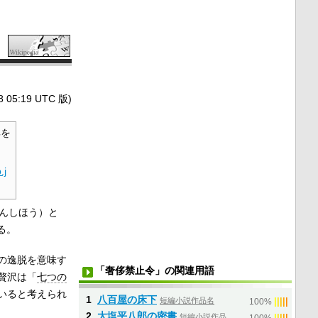
5:19 UTC 版)
を
.j
んしほう）と
る。
の逸脱を意味す
「奢侈禁止令」の関連用語
贅沢は「
七つの
いると考えられ
1
八百屋の床下
短編小説作品名
|
|
|
|
|
100%
2
大塩平八郎の密書
短編小説作品
|
|
|
|
|