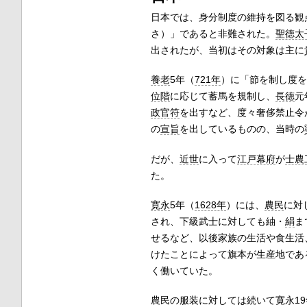
日本では、身分制度の維持を図る観
さ）」であると非難された。
聖徳太
出されたが、当初はその対象は主に
養老
5年（
721年
）に「節を制し度を
位階
に応じて蓄馬を規制し、
長徳
元
政官符
を出すなど、度々奢侈禁止令
の
宣旨
を出しているものの、当時の
だが、
近世
に入って
江戸幕府
が
士農
た。
寛永
5年（
1628年
）には、
農民
に対
され、下級武士に対しても紬・
絹
ま
せるなど、以後家族の生活や食生活
けたことによって旗本が生産地であ
く働いていた。
農民の服装に対しては続いて寛永19