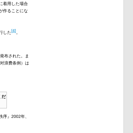
に着用した場合
が作ることにな
[
4
]
行した
。
が発布された。ま
对浪费条例
）は
くだ
序』2002年、