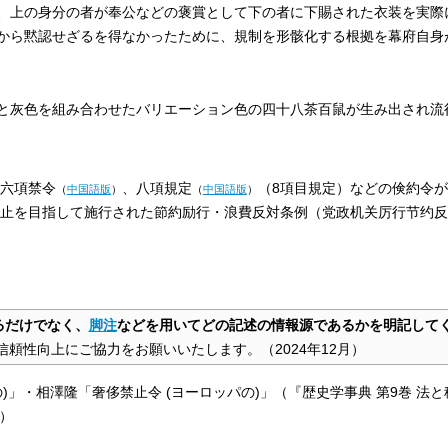
、上の身分の者が奉公などの褒賞として下の者に下賜された衣装を実際
から黙認せざるを得なかったために、規制を形骸化する根拠を幕府自身
と灰色を組み合わせたバリエーション色の四十八茶百鼠が生み出され流
六項禁令
、
八項規定
（8項目規定）などの倹約令
（
中国語版
）
（
中国語版
）
防止を目指して施行された節約励行・浪費反対条例（
党政机关厉行节约反
るだけでなく、
脚注
などを用いてどの記述の情報源であるかを明記して
信頼性向上にご協力をお願いいたします。
（
2024年12月
）
)」・相澤隆「奢侈禁止令 (ヨーロッパの)」（『歴史学事典 第9巻 法と秩
）