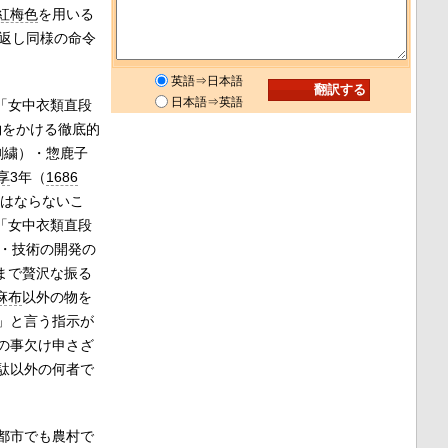
紅梅色
を用いる
返し同様の命令
英語⇒日本語
日本語⇒英語
「女中衣類直段
約をかける徹底的
刺繍）・惣鹿子
享
3年（
1686
てはならないこ
「女中衣類直段
品・技術の開発の
まで贅沢な振る
麻布
以外の物を
」と言う指示が
の事欠け申さざ
駄以外の何者で
都市でも農村で