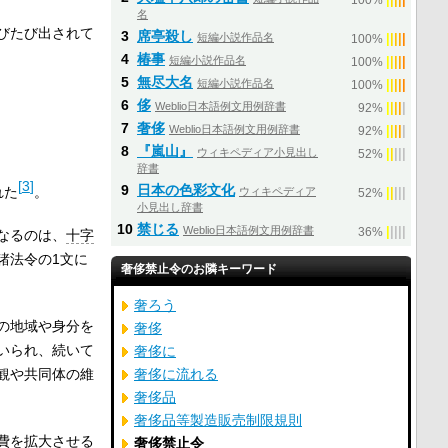
100%
名
びたび出されて
3
席亭殺し
短編小説作品名
|
|
|
|
|
100%
4
椿事
短編小説作品名
|
|
|
|
|
100%
5
無尽大名
短編小説作品名
|
|
|
|
|
100%
6
侈
Weblio日本語例文用例辞書
|
|
|
|
|
92%
7
奢侈
Weblio日本語例文用例辞書
|
|
|
|
|
92%
8
『嵐山』
ウィキペディア小見出し
|
|
|
|
|
52%
辞書
[
3
]
9
日本の色彩文化
れた
。
ウィキペディア
|
|
|
|
|
52%
小見出し辞書
10
禁じる
Weblio日本語例文用例辞書
|
|
|
|
|
36%
なるのは、
十字
諸法令の1文に
奢侈禁止令のお隣キーワード
奢ろう
の地域や身分を
奢侈
いられ、続いて
奢侈に
観や共同体の維
奢侈に流れる
奢侈品
奢侈品等製造販売制限規則
費を拡大させる
奢侈禁止令