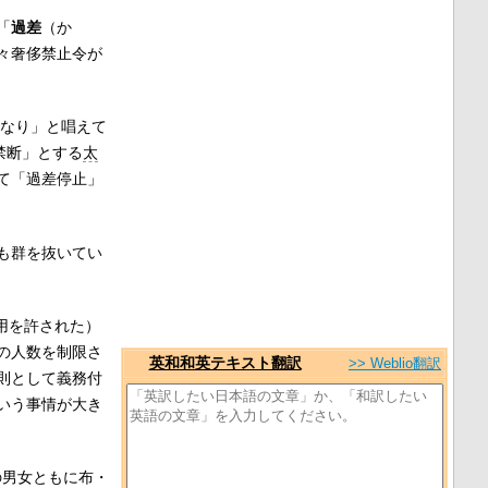
「
過差
（か
々奢侈禁止令が
なり」と唱えて
禁断」とする
太
て「過差停止」
も群を抜いてい
用を許された）
の人数を制限さ
英和和英テキスト翻訳
>> Weblio翻訳
則として義務付
いう事情が大き
の男女ともに布・