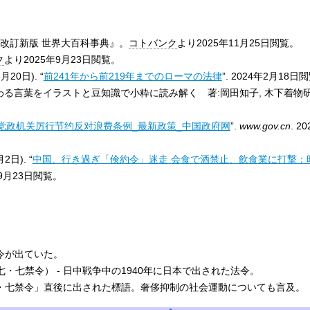
改訂新版 世界大百科事典』
。
コトバンク
より2025年11月25日閲覧
。
ク
より2025年9月23日閲覧
。
3月20日). “
前241年から前219年までのローマの法律
”. 2024年2月18日
言葉をイラストと豆知識で小粋に読み解く 著:岡田知子, 木下着物研究所 ·
党政机关厉行节约反对浪费条例_最新政策_中国政府网
”.
www.gov.cn
. 2
2日). “
中国、行き過ぎ「倹約令」迷走 会食で酒禁止、飲食業に打撃：
5年9月23日閲覧。
止令が出ていた。
七・七禁令） - 日中戦争中の1940年に日本で出された法令。
七・七禁令」直後に出された標語。奢侈抑制の社会運動についても言及。