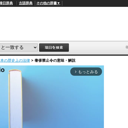
韓日辞典
古語辞典
その他の辞書▼
日本の歴史上の法律
>
奢侈禁止令
の意味・解説
もっとみる
arrow_forward_ios