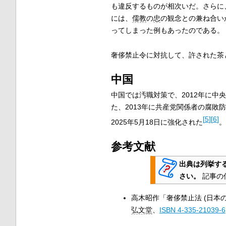
も違反するものが相次いだ。さらに
には、
儒教
の
忠
の観念との兼ね合い
ってしまった例もあったのである。
奢侈禁止令に対抗して、許された茶
中国
中国では汚職対策で、2012年に
中央
た、2013年に共産党関係者の腐敗
[
5
]
[
6
]
2025年5月18日に強化された
。
参考文献
出典は列挙す
さい。
記事の
高木昭作「奢侈禁止法 (日本の
弘文堂
、
ISBN 4-335-21039-6