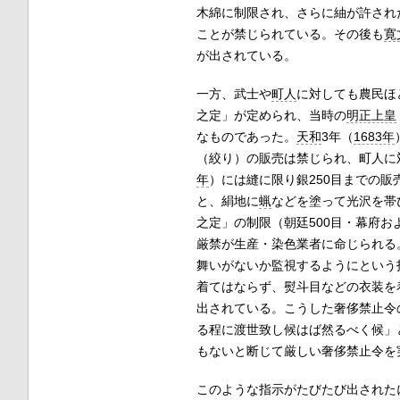
木綿に制限され、さらに紬が許され
ことが禁じられている。その後も
寛
が出されている。
一方、武士や
町人
に対しても農民ほ
之定」が定められ、当時の
明正上皇
なものであった。
天和
3年（
1683年
（絞り）の販売は禁じられ、町人に
年
）には縫に限り銀250目までの販
と、絹地に
蝋
などを塗って光沢を帯
之定」の制限（朝廷500目・幕府お
厳禁が生産・染色業者に命じられる
舞いがないか監視するようにという
着てはならず、熨斗目などの衣装を
出されている。こうした奢侈禁止令
る程に渡世致し候はば然るべく候」
もないと断じて厳しい奢侈禁止令を
このような指示がたびたび出された