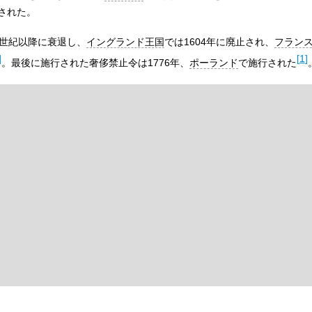
された。
7世紀以降に衰退し、
イングランド王国
では1604年に廃止され、
フラン
]
[
1
]
。最後に施行された奢侈禁止令は1776年、
ポーランド
で施行された