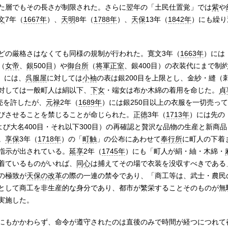
た層でもその長さが制限された。さらに翌年の「土民仕置覚」では
紫
や
文
7年（
1667年
）、
天明
8年（
1788年
）、
天保
13年（
1842年
）にも繰り
どの厳格さはなくても同様の規制が行われた。寛文3年（
1663年
）には
（
女帝
、
銀
500
目
）や
御台所
（
将軍
正室
、銀400目）の衣装代にまで制
）には、
呉服屋
に対しては
小袖
の表は銀200目を上限とし、金紗・縫（
対しては一般町人は絹以下、
下女
・端女は布か木綿の着用を命じた。
貞
売を許したが、
元禄
2年（
1689年
）には銀250目以上の衣服を一切売っ
びさせることを禁じることが命じられた。
正徳
3年（
1713年
）には先の
よび大名400目・それ以下300目）の再確認と贅沢な品物の生産と新商
。
享保
3年（
1718年
）の「
町触
」の公布にあわせて
奉行所
に町人の下着
指示が出されている。
延享
2年（
1745年
）にも「町人が絹・紬・木綿・
着ているものがいれば、
同心
は捕えてその場で衣装を没収すべきである
の極致が
天保の改革
の際の一連の禁令であり、「商工等は、武士・農民
として商工を非生産的な身分であり、都市が繁栄することそのものが無
実施した。
にもかかわらず、命令が遵守されたのは直後のみで時間が経つにつれて