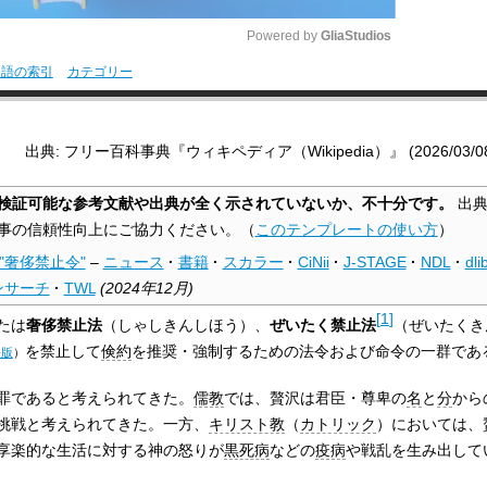
Powered by 
GliaStudios
用語の索引
カテゴリー
M
u
出典: フリー百科事典『ウィキペディア（Wikipedia）』 (2026/03/08 0
t
e
検証可能な参考文献や出典が全く示されていないか、不十分です。
出典
事の信頼性向上にご協力ください。
（
このテンプレートの使い方
）
"奢侈禁止令"
–
ニュース
·
書籍
·
スカラー
·
CiNii
·
J-STAGE
·
NDL
·
dlib
ンサーチ
·
TWL
(
2024年12月
)
[
1
]
たは
奢侈禁止法
（しゃしきんしほう）、
ぜいたく禁止法
（ぜいたくき
を禁止して
倹約
を推奨・強制するための法令および命令の一群であ
語版
）
罪であると考えられてきた。
儒教
では、贅沢は君臣・尊卑の
名
と
分
から
挑戦と考えられてきた。一方、
キリスト教
（
カトリック
）においては、
享楽的な生活に対する神の怒りが
黒死病
などの
疫病
や戦乱を生み出して