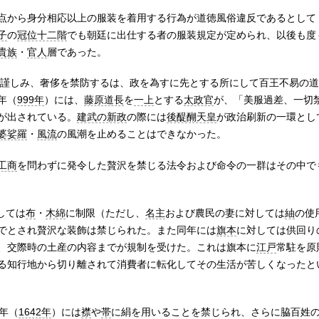
点から身分相応以上の服装を着用する行為が道徳風俗違反であるとして
子
の
冠位十二階
でも朝廷に出仕する者の服装規定が定められ、以後も度
貴族
・
官人
層であった。
謹しみ、奢侈を禁防するは、政を為すに先とする所にして百王不易の道
年（
999年
）には、
藤原道長
を
一上
とする
太政官
が、「美服過差、一切
が出されている。
建武の新政
の際には
後醍醐天皇
が政治刷新の一環とし
婆娑羅
・
風流
の風潮を止めることはできなかった。
工商
を問わずに発令した贅沢を禁じる法令および命令の一群はその中で
しては
布
・
木綿
に制限（ただし、
名主
および農民の妻に対しては
紬
の使
でとされ贅沢な装飾は禁じられた。また同年には
旗本
に対しては供回り
、交際時の土産の内容までが規制を受けた。これは旗本に
江戸
常駐を原
る知行地から切り離されて消費者に転化してその生活が苦しくなったと
年（
1642年
）には
襟
や
帯
に絹を用いることを禁じられ、さらに脇百姓