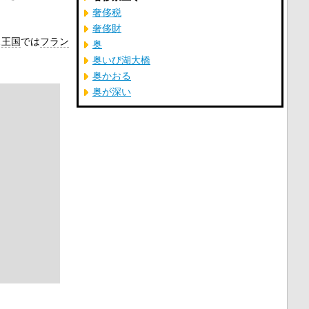
奢侈税
奢侈財
ス王国
では
フラン
奥
奥いび湖大橋
。
奥かおる
奥が深い