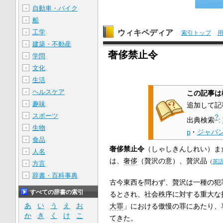
自動車・バイク
＋
船
＋
ウィキペディア
工学
＋
索引トップ
建築・不動産
＋
奢侈禁止令
学問
＋
文化
＋
生活
＋
ヘルスケア
＋
この記事は
趣味
＋
追加して記
スポーツ
＋
?
出典検索
:
生物
＋
p
·
ジャパ
食品
＋
奢侈禁止令
（しゃしきんしれい）ま
人名
＋
は、
奢侈
（贅沢の意）、
贅沢品
（
英
方言
＋
辞書・百科事典
＋
古今東西を問わず、贅沢は一種の犯
すべての辞書の索引
るとされ、社会秩序に対する重大な
あ
い
う
え
お
大罪
」における傲慢の罪にあたり、
か
き
く
け
こ
てきた。