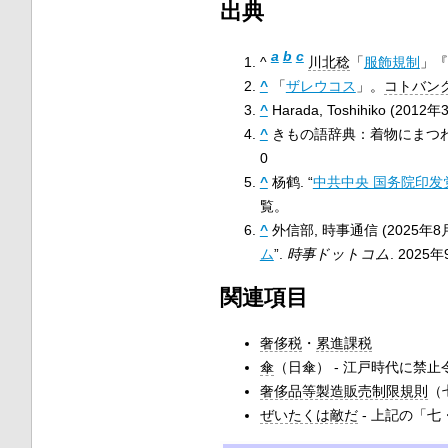
出典
a
b
c
^
川北稔
「
服飾規制
」『
^
「
ザレウコス
」
。
コトバン
^
Harada, Toshihiko (2012年
^
きもの語辞典：着物にまつわる
0
^
杨鹤. “
中共中央 国务院印发
覧。
^
外信部, 時事通信 (2025年8月
ム
”.
時事ドットコム
. 202
関連項目
奢侈税
・
累進課税
傘
（日傘） - 江戸時代に禁
奢侈品等製造販売制限規則
（
ぜいたくは敵だ
- 上記の「