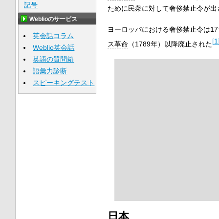
記号
ために民衆に対して奢侈禁止令が出
Weblioのサービス
ヨーロッパにおける奢侈禁止令は1
英会話コラム
[
1
ス革命
（1789年）以降廃止された
Weblio英会話
英語の質問箱
語彙力診断
スピーキングテスト
日本