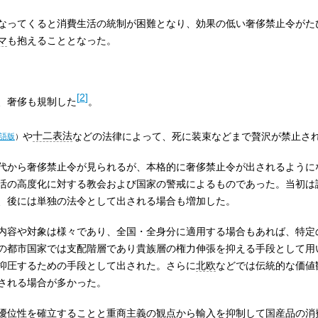
なってくると消費生活の統制が困難となり、効果の低い奢侈禁止令がた
マ
も抱えることとなった。
[
2
]
、奢侈も規制した
。
や
十二表法
などの法律によって、死に装束などまで贅沢が禁止さ
語版
）
代から奢侈禁止令が見られるが、本格的に奢侈禁止令が出されるように
活の高度化に対する教会および国家の警戒によるものであった。当初は
、後には単独の法令として出される場合も増加した。
内容や対象は様々であり、全国・全身分に適用する場合もあれば、特定
の都市国家では支配階層であり貴族層の権力伸張を抑える手段として用
抑圧するための手段として出された。さらに
北欧
などでは伝統的な価値
される場合が多かった。
優位性を確立することと
重商主義
の観点から輸入を抑制して国産品の消