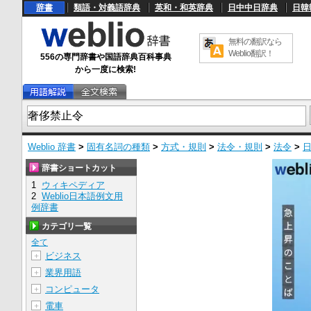
辞書
類語・対義語辞典
英和・和英辞典
日中中日辞典
日韓
無料の翻訳なら
Weblio翻訳！
556の専門辞書や国語辞典百科事典
から一度に検索!
Weblio 辞書
>
固有名詞の種類
>
方式・規則
>
法令・規則
>
法令
>
辞書ショートカット
1
ウィキペディア
2
Weblio日本語例文用
例辞書
カテゴリ一覧
全て
ビジネス
＋
業界用語
＋
コンピュータ
＋
電車
＋