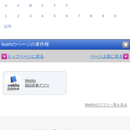
Ｕ
Ｖ
Ｗ
Ｘ
Ｙ
Ｚ
１
２
３
４
５
６
７
８
９
０
記号
learnのページの著作権
トップページに戻る
ページ上部に戻る
Weblio
国語辞典アプリ
Weblioのアプリ一覧を見る