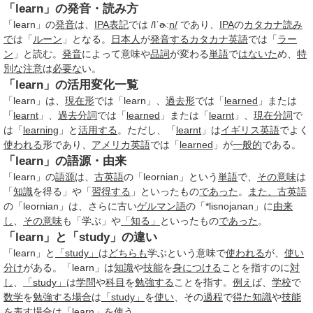
「learn」の発音・読み方
「learn」の
発音
は、
IPA
表記
では /lˈɚː
n/
であり、
IPA
の
カタカナ
読み
で
は「
ルーン
」となる。
日本人
が
発音する
カタカナ英語
では「
ラー
ン
」と読む。
発音
によって意味や
品詞
が変わる
単語
で
はないた
め、
特
別な
注意
は
必要な
い。
「learn」の活用変化一覧
「learn」は、
現在形
では「learn」、
過去形
では「
learned
」または
「
learnt
」、
過去分詞
では「
learned
」または「
learnt
」、
現在分詞
で
は「
learning
」と
活用する
。ただし、「
learnt
」は
イギリス英語
でよく
使われる
形であり、
アメリカ英語
では「
learned
」が
一般的
である。
「learn」の語源・由来
「learn」の
語源
は、
古英語
の「leornian」という
単語
で、
その意味
は
「
知識
を得る」や「
習得する
」といったもの
であった
。
また、
古英語
の「leornian」は、さらに古い
ゲルマン語
の「*lisnojanan」に
由来
し
、
その意味
も「学ぶ」や
「知る」
といったもの
であった
。
「learn」と「study」の違い
「learn」と
「study」
は
どちらも
学ぶという意味で
使われる
が、
使い
分け
がある。「learn」は
知識
や
技能
を
身につける
ことを指すのに
対
し
、
「study」
は
学問
や
科目
を
勉強する
ことを指す。
例え
ば、
学校
で
数学
を
勉強する
場合
は
「study」
を
使い
、その
過程
で
得た
知識
や
技能
を表す
場合
は「learn」を使う。