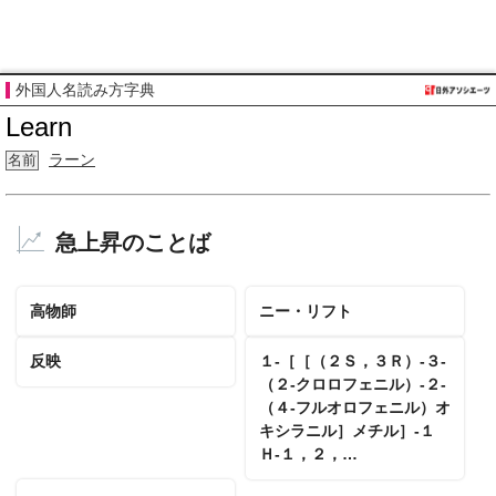
外国人名読み方字典
Learn
ラーン
名前
急上昇のことば
高物師
ニー・リフト
反映
１‐［［（２Ｓ，３Ｒ）‐３‐
（２‐クロロフェニル）‐２‐
（４‐フルオロフェニル）オ
キシラニル］メチル］‐１
Ｈ‐１，２，…