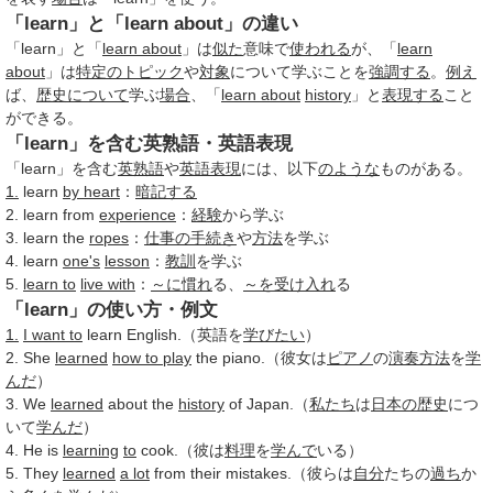
「learn」と「learn about」の違い
「learn」と「
learn about
」は
似た
意味で
使われる
が、「
learn
about
」は
特定の
トピック
や
対象
について学ぶことを
強調する
。
例え
ば、
歴史について
学ぶ
場合
、「
learn about
history
」と
表現する
こと
ができる。
「learn」を含む英熟語・英語表現
「learn」を含む
英熟語
や
英語表現
には、以下
のような
ものがある。
1.
learn
by heart
：
暗記する
2. learn from
experience
：
経験
から学ぶ
3. learn the
ropes
：
仕事
の手
続き
や
方法
を学ぶ
4. learn
one's
lesson
：
教訓
を学ぶ
5.
learn to
live with
：
～に
慣れ
る、
～を
受け入れ
る
「learn」の使い方・例文
1.
I want to
learn English.（英語を
学びたい
）
2. She
learned
how to play
the piano.（彼女は
ピアノ
の
演奏方法
を
学
んだ
）
3. We
learned
about the
history
of Japan.（
私たち
は
日本の歴史
につ
いて
学んだ
）
4. He is
learning
to
cook.（彼は
料理
を
学んで
いる）
5. They
learned
a lot
from their mistakes.（彼らは
自分
たちの
過ち
か