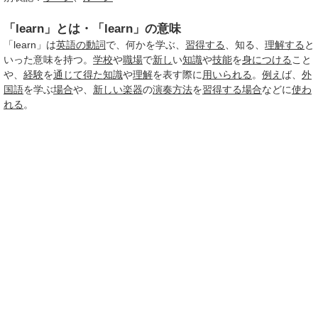
「learn」とは・「learn」の意味
「learn」は
英語の動詞
で、何かを学ぶ、
習得する
、知る、
理解する
と
いった意味を持つ。
学校
や
職場
で
新し
い
知識
や
技能
を
身につける
こと
や、
経験
を
通じて
得た
知識
や
理解
を表す際に
用いられる
。
例え
ば、
外
国語
を学ぶ
場合
や、
新しい楽器
の
演奏方法
を
習得する
場合
などに
使わ
れる
。