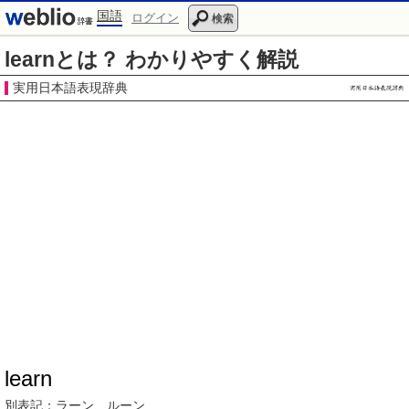
国語
ログイン
検索
learnとは？ わかりやすく解説
実用日本語表現辞典
learn
別表記：
ラーン
、
ルーン