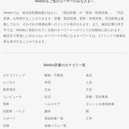
Weblioをご覧のユーザーのみなさまへ
Weblioでは、統合型辞書検索のほかに、「類語辞典」や「英和・和英辞典」、「手話
辞典」を利用することができます。辞書、類語辞典、英和・和英辞典、手話辞典は連
動しており、それぞれの検索結果へのリンクが表示されます。また、解説記事の本文
中では、Weblioに登録されている他のキーワードへのリンクが自動的に貼られます。
解説文で登場した分からないキーワードや気になるキーワードは、1クリックで検索結
果を表示することができます。
Weblio辞書のカテゴリ一覧
カテゴリトップ
建物・不動産
食品
ビジネス
学問
人名
業界用語
文化
方言
コンピュータ
生活
辞書・百科事典
電車
ヘルスケア
タレント出身地検索
自動車・バイク
趣味
船
スポーツ
登録辞書一覧
工学
生物
金融コラム一覧