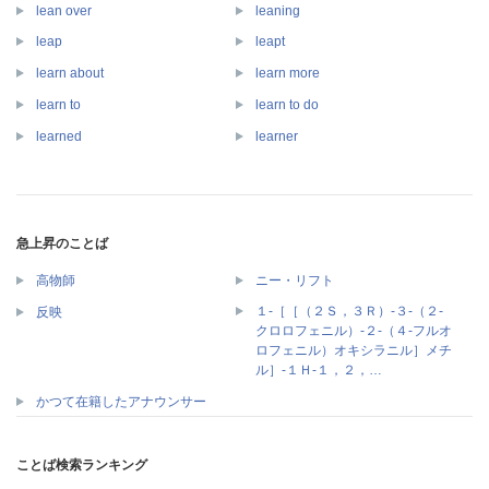
lean over
leaning
leap
leapt
learn about
learn more
learn to
learn to do
learned
learner
急上昇のことば
高物師
ニー・リフト
１‐［［（２Ｓ，３Ｒ）‐３‐（２‐
反映
クロロフェニル）‐２‐（４‐フルオ
ロフェニル）オキシラニル］メチ
ル］‐１Ｈ‐１，２，…
かつて在籍したアナウンサー
ことば検索ランキング