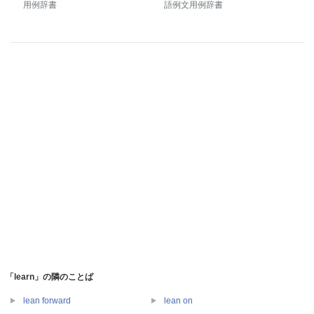
用例辞書
語例文用例辞書
「learn」の隣のことば
lean forward
lean on