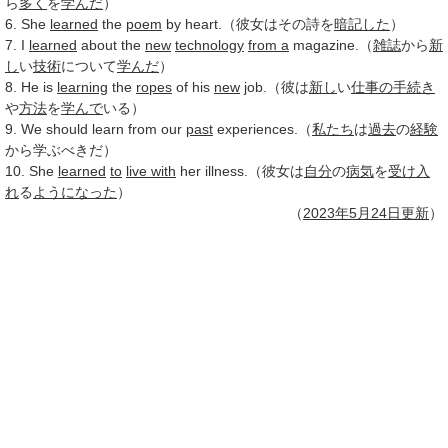
ら
多く
を
学んだ
）
6. She
learned
the
poem
by heart.（彼女はその詩を
暗記した
）
7. I
learned
about the
new
technology
from a
magazine.（
雑誌
から
新
し
い
技術
について
学んだ
）
8. He is
learning
the
ropes
of his
new
job.（彼は
新し
い
仕事
の手
続き
や
方法
を
学んで
いる）
9. We should learn from our
past
experiences.（
私たち
は
過去
の
経験
から学ぶべきだ）
10. She
learned
to
live with
her illness.（彼女は
自分
の
病気
を
受け入
れ
る
ようになった
）
（
2023年
5月24日
更新
）