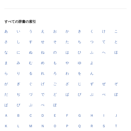
すべての辞書の索引
あ
い
う
え
お
か
き
く
け
こ
さ
し
す
せ
そ
た
ち
つ
て
と
な
に
ぬ
ね
の
は
ひ
ふ
へ
ほ
ま
み
む
め
も
や
ゆ
よ
ら
り
る
れ
ろ
わ
を
ん
が
ぎ
ぐ
げ
ご
ざ
じ
ず
ぜ
ぞ
だ
ぢ
づ
で
ど
ば
び
ぶ
べ
ぼ
ぱ
ぴ
ぷ
ぺ
ぽ
Ａ
Ｂ
Ｃ
Ｄ
Ｅ
Ｆ
Ｇ
Ｈ
Ｉ
Ｊ
Ｋ
Ｌ
Ｍ
Ｎ
Ｏ
Ｐ
Ｑ
Ｒ
Ｓ
Ｔ