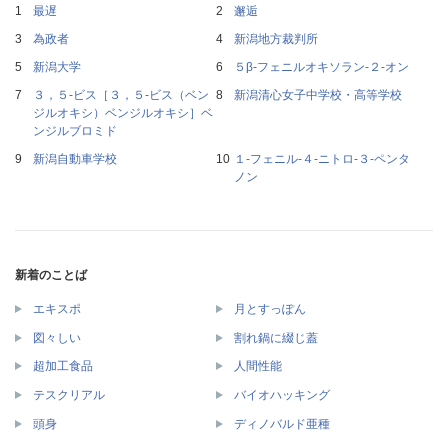
最遅
邂逅
為政者
新潟地方裁判所
新潟大学
５β‐フェニルオキソラン‐２‐オン
３，５‐ビス［３，５‐ビス（ベン
新潟清心女子中学校・高等学校
ジルオキシ）ベンジルオキシ］ベ
ンジルブロミド
新潟自動車学校
１‐フェニル‐４‐ニトロ‐３‐ペンタ
ノン
新着のことば
エキスポ
月とすっぽん
図々しい
割れ鍋に綴じ蓋
超加工食品
人間性能
テスクリアル
バイオハッキング
頭身
ディノバルド亜種