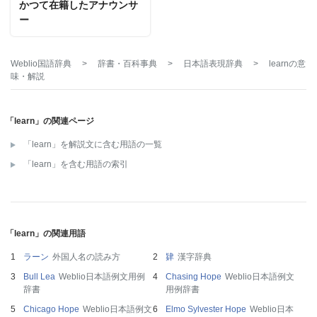
かつて在籍したアナウンサ
ー
Weblio国語辞典
>
辞書・百科事典
>
日本語表現辞典
>
learn
の意
味・解説
「learn」の関連ページ
「learn」を解説文に含む用語の一覧
「learn」を含む用語の索引
「learn」の関連用語
ラーン
外国人名の読み方
肄
漢字辞典
Bull Lea
Weblio日本語例文用例
Chasing Hope
Weblio日本語例文
辞書
用例辞書
Chicago Hope
Weblio日本語例文
Elmo Sylvester Hope
Weblio日本