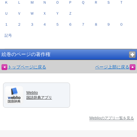
Ｋ
Ｌ
Ｍ
Ｎ
Ｏ
Ｐ
Ｑ
Ｒ
Ｓ
Ｔ
Ｕ
Ｖ
Ｗ
Ｘ
Ｙ
Ｚ
１
２
３
４
５
６
７
８
９
０
記号
絵巻のページの著作権
トップページに戻る
ページ上部に戻る
Weblio
国語辞典アプリ
Weblioのアプリ一覧を見る