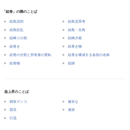
「絵巻」の隣のことば
絵島流刑
絵島流罪考
絵島狂乱
絵島・生島
絵崎コロ助
絵崎夕姫
絵巻き
絵巻き物
絵巻の分割と所有者の変転
絵巻を構成する各段の名称
絵巻物
絵師
急上昇のことば
雑魚マンコ
健全な
甜瓜
進捗
行流