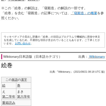
※この「絵巻」の解説は、「寝殿造」の解説の一部です。
「絵巻」を含む「寝殿造」の記事については、
「寝殿造」の概要
を参
照ください。
ウィキペディア小見出し辞書の「絵巻」の項目はプログラムで機械的に意味や本文
を生成しているため、不適切な項目が含まれていることもあります。ご了承くださ
いませ。
お問い合わせ
。
Wiktionary日本語版（日本語カテゴリ）
出典：
Wiktionary
絵巻
出典:『Wiktionary』 (2021/08/21 08:18 UTC 版)
この
単語
の
漢字
絵
巻
え
まき
第二
学年
第六
学年
重箱読み