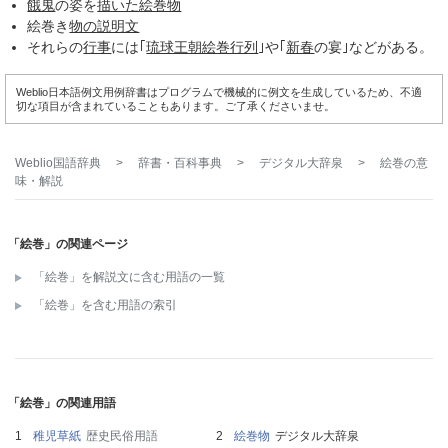
餓鬼
の姿を
描いた
絵巻物
絵巻き
物の
説明文
それらの
行事
には｢
琉球王朝絵巻行列
｣や｢
新春
の宴｣などがある。
Weblio日本語例文用例辞書はプログラムで機械的に例文を生成しているため、不適
切な項目が含まれていることもあります。ご了承くださいませ。
Weblio国語辞典
>
辞書・百科事典
>
デジタル大辞泉
>
絵巻
の意
味・解説
「絵巻」の関連ページ
「絵巻」を解説文に含む用語の一覧
「絵巻」を含む用語の索引
「絵巻」の関連用語
稚児草紙
歴史民俗用語
絵巻物
デジタル大辞泉