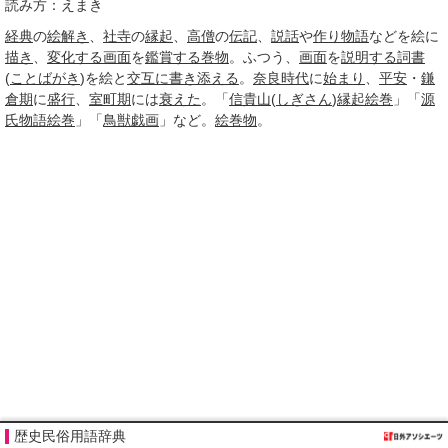
読み方：えまき
経典
の
絵解き
、
社寺
の
縁起
、
高僧
の
伝記
、
説話
や
作り物語
などを絵に
描き
、
変化する
画面
を
鑑賞する
巻物
。ふつう、
画面
を
説明する
詞書
(
ことばがき
)を絵と
交互に
書き添える
。
奈良時代
に
始まり
、
平安
・
鎌
倉期
に
盛行
、
室町期
には
衰えた
。「
信貴山
(
しぎさん
)
縁起絵巻
」「
源
氏物語絵巻
」「
鳥獣戯画
」など。
絵巻物
。
歴史民俗用語辞典