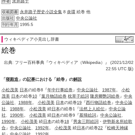
永井路子
作者
永井路子
歴史小説
全集
8
炎環
絵巻 他
収載図書
中央公論社
出版社
1995.5
刊行年月
ウィキペディア小見出し辞書
絵巻
出典: フリー百科事典『ウィキペディア（Wikipedia）』 (2021/12/02
22:55 UTC 版)
「
寝殿造
」の
記事
における「絵巻」の
解説
小松茂美
日本
の絵巻8『
年中行事絵巻
』
中央公論社
、
1987年
。
小松
茂美
日本
の絵巻
10
『
葉月物語絵巻
枕草子絵詞
隆房卿艶詞絵巻
』
中央
公論社
、
1988年
。
小松茂美
日本
の絵巻
19
『
西行物語絵巻
』
中央公論
社
、
1988年
。
小松茂美
続
日本
の絵巻1『
法然上人絵伝
』
中央公論
社
、
1990年
。
小松茂美
続
日本
の絵巻9『
慕帰絵詞
』
中央公論社
、
1990年
。
小松茂美
続
日本
の絵巻
18
『
男衾三郎絵詞
・
伊勢
新名所絵歌
合
』
中央公論社
、
1992年
。
小松茂美
続
日本
の絵巻
22
『
松崎天神縁
起
』
中央公論社
、
1992年
。