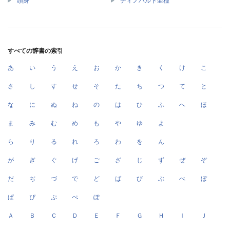
頭身
ディノバルド亜種
すべての辞書の索引
あ
い
う
え
お
か
き
く
け
こ
さ
し
す
せ
そ
た
ち
つ
て
と
な
に
ぬ
ね
の
は
ひ
ふ
へ
ほ
ま
み
む
め
も
や
ゆ
よ
ら
り
る
れ
ろ
わ
を
ん
が
ぎ
ぐ
げ
ご
ざ
じ
ず
ぜ
ぞ
だ
ぢ
づ
で
ど
ば
び
ぶ
べ
ぼ
ぱ
ぴ
ぷ
ぺ
ぽ
Ａ
Ｂ
Ｃ
Ｄ
Ｅ
Ｆ
Ｇ
Ｈ
Ｉ
Ｊ