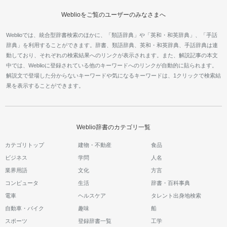
Weblioをご覧のユーザーのみなさまへ
Weblioでは、統合型辞書検索のほかに、「類語辞典」や「英和・和英辞典」、「手話
辞典」を利用することができます。辞書、類語辞典、英和・和英辞典、手話辞典は連
動しており、それぞれの検索結果へのリンクが表示されます。また、解説記事の本文
中では、Weblioに登録されている他のキーワードへのリンクが自動的に貼られます。
解説文で登場した分からないキーワードや気になるキーワードは、1クリックで検索結
果を表示することができます。
Weblio辞書のカテゴリ一覧
カテゴリトップ
建物・不動産
食品
ビジネス
学問
人名
業界用語
文化
方言
コンピュータ
生活
辞書・百科事典
電車
ヘルスケア
タレント出身地検索
自動車・バイク
趣味
船
スポーツ
登録辞書一覧
工学