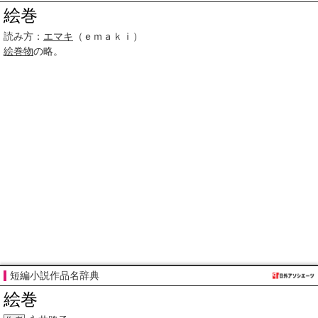
絵巻
読み方：
エマキ
（ｅｍａｋｉ）
絵巻物
の略。
短編小説作品名辞典
絵巻