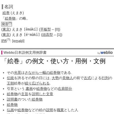
名詞
絵
巻
(
えまき
)
「
絵巻物
」の略。
(?)
発音
(
東京
)
え
まき
[èmákí]
(
平板型
– [0])
(
東京
)
え
まき
[éꜜmàkì]
(
頭高型
– [1])
(?)
IPA
:
[e̞
ma
kʲ
i]
Weblio日本語例文用例辞書
「絵巻」の例文・使い方・用例・文例
その
光景
は
さながら
一幅の絵
巻物
である.
伝統
を誇るその祭の日には,
大勢
の
見物人
の前で
古式
による
行列
の
王朝
絵巻が
繰り広げられる
.
引首という,
書画
や
絵巻物
などの
右肩
部分
絵巻物
の
主旨
を
説明した
文章
説明書
のついた
絵巻物
絵巻物
仏画
や
絵巻物
などの絵の
説明
を
職業
とした人