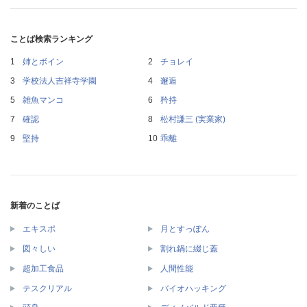
ことば検索ランキング
姉とボイン
チョレイ
学校法人吉祥寺学園
邂逅
雑魚マンコ
矜持
確認
松村謙三 (実業家)
堅持
乖離
新着のことば
エキスポ
月とすっぽん
図々しい
割れ鍋に綴じ蓋
超加工食品
人間性能
テスクリアル
バイオハッキング