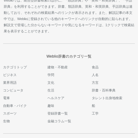
Weblioでは、統合型辞書検索のほかに、「類語辞典」や「英和・和英辞典」、「手話
辞典」を利用することができます。辞書、類語辞典、英和・和英辞典、手話辞典は連
動しており、それぞれの検索結果へのリンクが表示されます。また、解説記事の本文
中では、Weblioに登録されている他のキーワードへのリンクが自動的に貼られます。
解説文で登場した分からないキーワードや気になるキーワードは、1クリックで検索結
果を表示することができます。
Weblio辞書のカテゴリ一覧
カテゴリトップ
建物・不動産
食品
ビジネス
学問
人名
業界用語
文化
方言
コンピュータ
生活
辞書・百科事典
電車
ヘルスケア
タレント出身地検索
自動車・バイク
趣味
船
スポーツ
登録辞書一覧
工学
生物
金融コラム一覧