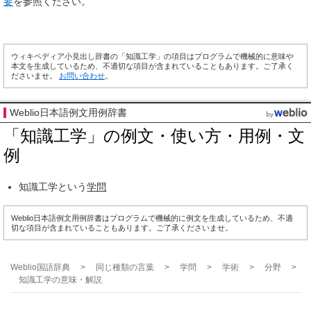
要
を参照ください。
ウィキペディア小見出し辞書の「知識工学」の項目はプログラムで機械的に意味や
本文を生成しているため、不適切な項目が含まれていることもあります。ご了承く
ださいませ。
お問い合わせ
。
Weblio日本語例文用例辞書
「知識工学」の例文・使い方・用例・文
例
知識工学という
学問
Weblio日本語例文用例辞書はプログラムで機械的に例文を生成しているため、不適
切な項目が含まれていることもあります。ご了承くださいませ。
Weblio国語辞典
>
同じ種類の言葉
>
学問
>
学術
>
分野
>
知識工学
の意味・解説