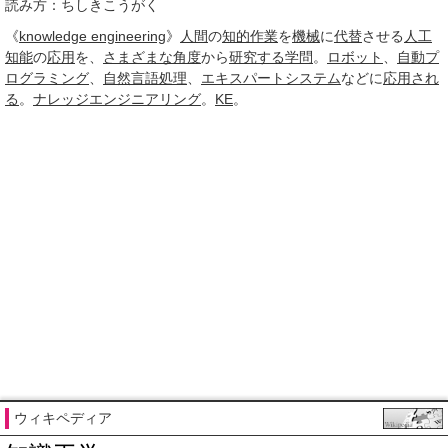
読み方：ちしきこうがく
《
knowledge engineering
》
人間
の
知的
作業
を
機械
に
代替
させる
人工
知能
の
応用
を、
さまざまな
角度
から
研究する
学問
。
ロボット
、
自動プ
ログラミング
、
自然言語処理
、
エキスパートシステム
などに
応用され
る
。
ナレッジエンジニアリング
。
KE
。
ウィキペディア