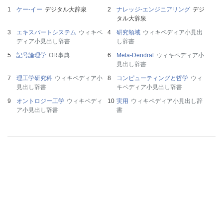
ケー‐イー
デジタル大辞泉
ナレッジ‐エンジニアリング
デジ
タル大辞泉
エキスパートシステム
ウィキペ
研究領域
ウィキペディア小見出
ディア小見出し辞書
し辞書
記号論理学
OR事典
Meta-Dendral
ウィキペディア小
見出し辞書
理工学研究科
ウィキペディア小
コンピューティングと哲学
ウィ
見出し辞書
キペディア小見出し辞書
オントロジー工学
ウィキペディ
実用
ウィキペディア小見出し辞
ア小見出し辞書
書