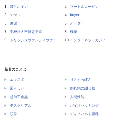
姉とボイン
マートルコービン
service
buyer
邂逅
オーダー
学校法人吉祥寺学園
確認
トリッシュヴァンディヴァー
インターネットカジノ
新着のことば
エキスポ
月とすっぽん
図々しい
割れ鍋に綴じ蓋
超加工食品
人間性能
テスクリアル
バイオハッキング
頭身
ディノバルド亜種