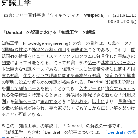
知識工学
出典: フリー百科事典『ウィキペディア（Wikipedia）』 (2019/11/13
06:53 UTC 版)
「
Dendral
」の
記事
における「知識工学」の
解説
知識工学（
knowledge engineering
）の
第一
の
目的
は、
知識ベース
と
問題解決
技法
の
効率的な
相互作用
を
達成する
ことである。これは、
問
題
固有の
情報
をヒューリスティックプログラムに
符号化
した
手続き
の
開発
によって可能となる。従って知識工学の
第一
の
基本
コンポーネン
ト
は
巨大な
知識ベース
である。
知識ベース
には
質量分析法
に関する
固
有の
知識
、
化学
と
グラフ理論
に関する
基本的な
知識
、
特定の
化学構造
の
解明
に役立つ
何らかの
知識
が
格納される
。
Dendral
は知識工学
部分
を
通して
知識ベース
を使うことができ、
入力
データ
に
適合する
考えら
れる
化学構造
を
特定する
ときと、解
候補
を
削減できる
新たな
「
汎用
規
則
」を
知識ベース
に
追加する
ときに
使われる
。
以上に
より、
最終的に
少数
の解
候補
が
得られ
、
専門家
でなくてもそこから
正し
い解を見つけ
ることが可能となる。
※この「知識工学」の解説は、「Dendral」の解説の一部です。
「知識工学」を含む「Dendral」の記事については、
「Dendral」の概