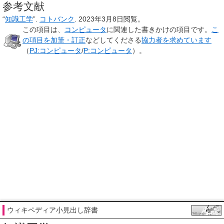
参考文献
“
知識工学
”.
コトバンク
.
2023年3月8日
閲覧。
この項目は、
コンピュータ
に関連した
書きかけの項目
です。
こ
の項目を加筆・訂正
などしてくださる
協力者を求めています
（
PJ:コンピュータ
/
P:コンピュータ
）。
ウィキペディア小見出し辞書