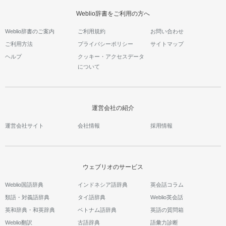
Weblio辞書をご利用の方へ
Weblio辞書のご案内
ご利用規約
お問い合わせ
ご利用方法
プライバシーポリシー
サイトマップ
ヘルプ
クッキー・アクセスデータ
について
運営会社の紹介
運営会社サイト
会社情報
採用情報
ウェブリオのサービス
Weblio国語辞典
インドネシア語辞典
英会話コラム
類語・対義語辞典
タイ語辞典
Weblio英会話
英和辞典・和英辞典
ベトナム語辞典
英語の質問箱
Weblio翻訳
古語辞典
語彙力診断