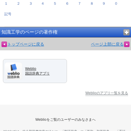
１
２
３
４
５
６
７
８
９
０
記号
知識工学のページの著作権
トップページに戻る
ページ上部に戻る
Weblio
国語辞典アプリ
Weblioのアプリ一覧を見る
Weblioをご覧のユーザーのみなさまへ