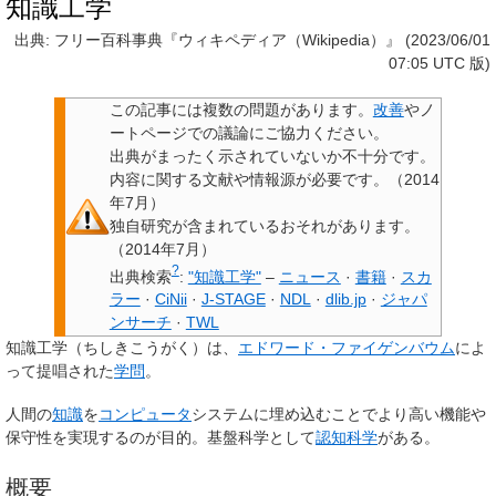
知識工学
出典: フリー百科事典『ウィキペディア（Wikipedia）』 (2023/06/01
07:05 UTC 版)
この記事には
複数の問題があります
。
改善
やノ
ートページでの議論にご協力ください。
出典
がまったく示されていないか不十分です。
内容に関する文献や情報源が必要です。
（
2014
年7月
）
独自研究
が含まれているおそれがあります。
（
2014年7月
）
?
出典検索
:
"知識工学"
–
ニュース
·
書籍
·
スカ
ラー
·
CiNii
·
J-STAGE
·
NDL
·
dlib.jp
·
ジャパ
ンサーチ
·
TWL
知識工学
（ちしきこうがく）は、
エドワード・ファイゲンバウム
によ
って提唱された
学問
。
人間の
知識
を
コンピュータ
システムに埋め込むことでより高い機能や
保守性を実現するのが目的。基盤科学として
認知科学
がある。
概要