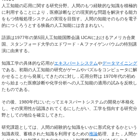
人工知能の応用に関する研究分野。人間のもつ経験的な知識を積極的
に利用することにより，医療診断などの現実的な問題を解決する能力
をもつ情報処理システムの実現を目指す。人間の知能そのものを電子
的につくろうとする狭義の人工知能には含まれない。
語源は1977年の第5回人工知能国際会議 IJCAIにおけるアメリカ合衆
国、スタンフォード大学のエドワード・A.ファイゲンバウムの特別講
演に由来する。
知識工学の具体的な応用が
エキスパートシステム
や
データマイニング
である。初期の人工知能の研究がゲームやパズルをコンピュータに解
かせることから発展してきたのに対し，応用分野は 1970年代の初め
から始まった医療診断や化学分析への人工知能の適用の試みを反映し
たものである。
その後、1980年代にいたってエキスパートシステムの開発が本格化
し、その実用性が認識されてくるにしたがい、工学を指向する研究分
野としての地位を確立してきた。
研究課題としては、人間の経験的な知識をいかに形式化するかという
知識表現、蓄積された知識を利用するための
推論
処理、また，人間か