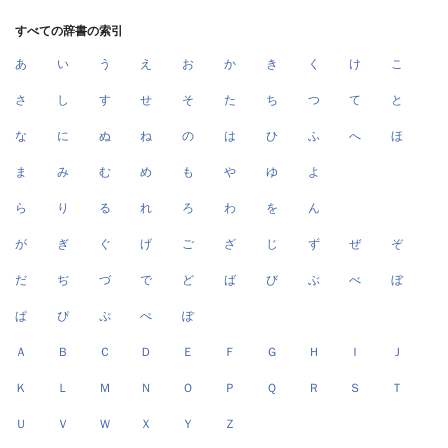
すべての辞書の索引
あ
い
う
え
お
か
き
く
け
こ
さ
し
す
せ
そ
た
ち
つ
て
と
な
に
ぬ
ね
の
は
ひ
ふ
へ
ほ
ま
み
む
め
も
や
ゆ
よ
ら
り
る
れ
ろ
わ
を
ん
が
ぎ
ぐ
げ
ご
ざ
じ
ず
ぜ
ぞ
だ
ぢ
づ
で
ど
ば
び
ぶ
べ
ぼ
ぱ
ぴ
ぷ
ぺ
ぽ
Ａ
Ｂ
Ｃ
Ｄ
Ｅ
Ｆ
Ｇ
Ｈ
Ｉ
Ｊ
Ｋ
Ｌ
Ｍ
Ｎ
Ｏ
Ｐ
Ｑ
Ｒ
Ｓ
Ｔ
Ｕ
Ｖ
Ｗ
Ｘ
Ｙ
Ｚ