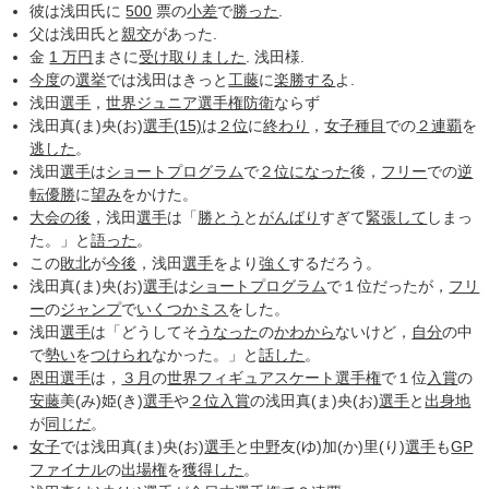
彼は浅田氏に
500
票の
小差
で
勝った
.
父は浅田氏と
親交
があった.
金
1 万円
まさに
受け取りました
. 浅田様.
今度
の
選挙
では浅田はきっと
工藤
に
楽勝する
よ.
浅田
選手
，
世界ジュニア選手権
防衛
ならず
浅田真(ま)央(お)
選手
(15)
は
２位
に
終わり
，
女子種目
での
２連覇
を
逃した
。
浅田
選手
は
ショートプログラム
で
２位
になった
後，
フリー
での
逆
転優勝
に
望み
をかけた。
大会の後
，浅田
選手
は「
勝とう
と
がんばり
すぎて
緊張して
しまっ
た。」と
語った
。
この
敗北
が
今後
，浅田
選手
をより
強く
するだろう。
浅田真(ま)央(お)
選手
は
ショートプログラム
で１位だったが，
フリ
ー
の
ジャンプ
で
いくつか
ミス
をした。
浅田
選手
は「どうしてそ
うなった
の
かわから
ないけど，
自分
の中
で
勢い
を
つけられ
なかった。」と
話した
。
恩田
選手
は，
３月
の
世界フィギュアスケート選手権
で１位
入賞
の
安藤
美(み)姫(き)
選手
や
２位
入賞
の浅田真(ま)央(お)
選手
と
出身地
が
同じだ
。
女子
では浅田真(ま)央(お)
選手
と
中野
友(ゆ)加(か)里(り)
選手
も
GP
ファイナル
の
出場
権
を
獲得した
。