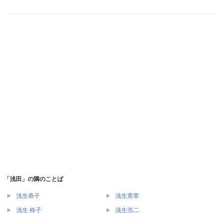
「浅田」の隣のことば
浅生恭子
浅生憲章
浅生 柊子
浅生浩二