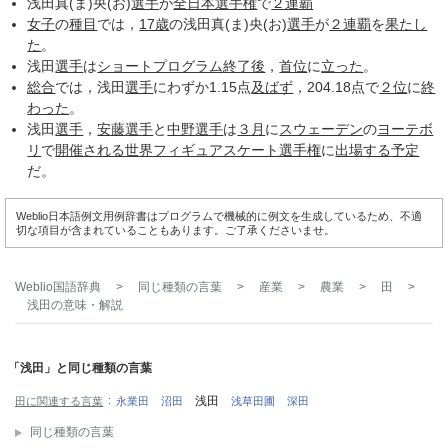
浅田真(ま)央(お)
選手
が
全日本選手権
で
２連覇
女子
の
種目
では，
17歳
の浅田真(ま)央(お)
選手
が
２連覇
を
果たし
た
。
浅田
選手
は
ショートプログラム
終了後
，
首位
に
立った
。
総合
では，浅田
選手
にわずか1.15点
及ばず
，204.18点で
２位
に
終
わった
。
浅田
選手
，
安藤
選手
と
中野
選手
は
３月
に
スウェーデン
の
ヨーテボ
リ
で
開催される
世界フィギュアスケート選手権
に
出場する
予定
だ。
Weblio日本語例文用例辞書はプログラムで機械的に例文を生成しているため、不適
切な項目が含まれていることもあります。ご了承くださいませ。
Weblio国語辞典
>
同じ種類の言葉
>
産業
>
農業
>
田
>
浅田
の意味・解説
「浅田」と同じ種類の言葉
浅田
田に関連する言葉
永業田
沼田
浅草田圃
深田
同じ種類の言葉