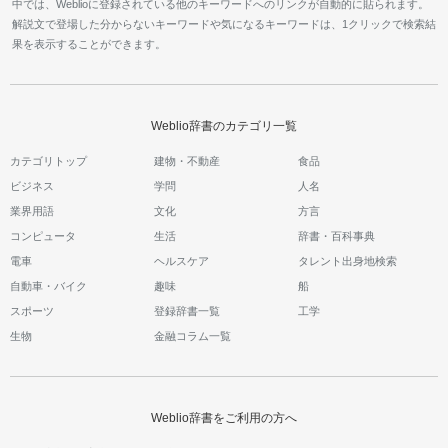
中では、Weblioに登録されている他のキーワードへのリンクが自動的に貼られます。
解説文で登場した分からないキーワードや気になるキーワードは、1クリックで検索結
果を表示することができます。
Weblio辞書のカテゴリ一覧
カテゴリトップ
建物・不動産
食品
ビジネス
学問
人名
業界用語
文化
方言
コンピュータ
生活
辞書・百科事典
電車
ヘルスケア
タレント出身地検索
自動車・バイク
趣味
船
スポーツ
登録辞書一覧
工学
生物
金融コラム一覧
Weblio辞書をご利用の方へ