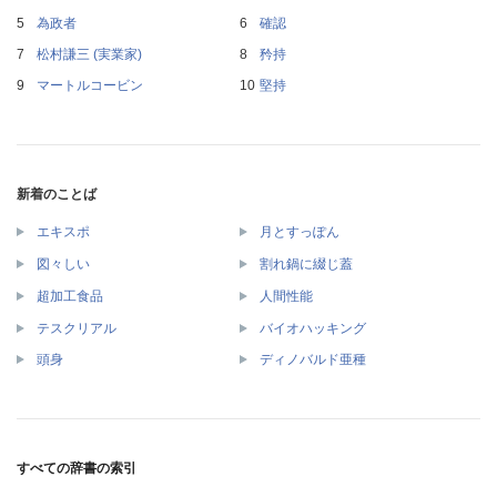
為政者
確認
松村謙三 (実業家)
矜持
マートルコービン
堅持
新着のことば
エキスポ
月とすっぽん
図々しい
割れ鍋に綴じ蓋
超加工食品
人間性能
テスクリアル
バイオハッキング
頭身
ディノバルド亜種
すべての辞書の索引