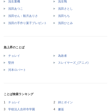
浅生重機
浅生鴨
浅田あつこ
浅田さとし
浅田せん：観月ありさ
浅田ちち
浅田の手作り菓子プレゼント
浅田ひとみ
急上昇のことば
チョレイ
為政者
堅持
スレイヤーズ_(アニメ)
河本ロバート
ことば検索ランキング
チョレイ
姉とボイン
学校法人吉祥寺学園
邂逅