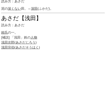
読み方：あさだ
泥の
深くない
田。⇔
深田
(ふかだ)。
あさだ【浅田】
読み方：あさだ
姓氏
の一。
[補説] 「浅田」姓の
人物
浅田次郎
(
あさだじろう
)
浅田宗伯
(
あさだそうはく
)