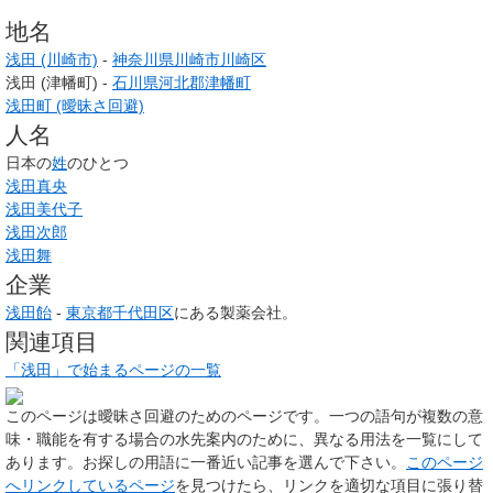
地名
浅田 (川崎市)
-
神奈川県
川崎市
川崎区
浅田 (津幡町) -
石川県
河北郡
津幡町
浅田町 (曖昧さ回避)
人名
日本の
姓
のひとつ
浅田真央
浅田美代子
浅田次郎
浅田舞
企業
浅田飴
-
東京都
千代田区
にある製薬会社。
関連項目
「浅田」で始まるページの一覧
このページは
曖昧さ回避のためのページ
です。一つの語句が複数の意
味・職能を有する場合の水先案内のために、異なる用法を一覧にして
あります。お探しの用語に一番近い記事を選んで下さい。
このページ
へリンクしているページ
を見つけたら、リンクを適切な項目に張り替