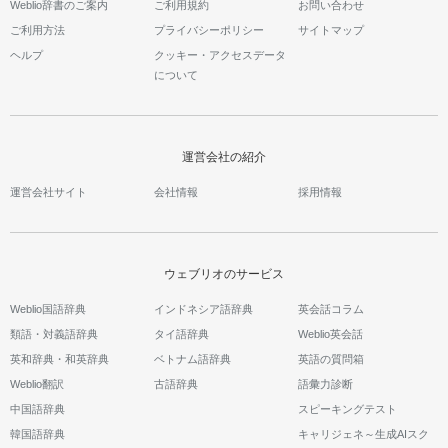
Weblio辞書のご案内
ご利用規約
お問い合わせ
ご利用方法
プライバシーポリシー
サイトマップ
ヘルプ
クッキー・アクセスデータ
について
運営会社の紹介
運営会社サイト
会社情報
採用情報
ウェブリオのサービス
Weblio国語辞典
インドネシア語辞典
英会話コラム
類語・対義語辞典
タイ語辞典
Weblio英会話
英和辞典・和英辞典
ベトナム語辞典
英語の質問箱
Weblio翻訳
古語辞典
語彙力診断
中国語辞典
スピーキングテスト
韓国語辞典
キャリジェネ～生成AIスク