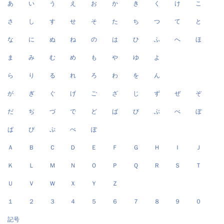
あ
い
う
え
お
か
き
く
け
こ
さ
し
す
せ
そ
た
ち
つ
て
と
な
に
ぬ
ね
の
は
ひ
ふ
へ
ほ
ま
み
む
め
も
や
ゆ
よ
ら
り
る
れ
ろ
わ
を
ん
が
ぎ
ぐ
げ
ご
ざ
じ
ず
ぜ
ぞ
だ
ぢ
づ
で
ど
ば
び
ぶ
べ
ぼ
ぱ
ぴ
ぷ
ぺ
ぽ
Ａ
Ｂ
Ｃ
Ｄ
Ｅ
Ｆ
Ｇ
Ｈ
Ｉ
Ｊ
Ｋ
Ｌ
Ｍ
Ｎ
Ｏ
Ｐ
Ｑ
Ｒ
Ｓ
Ｔ
Ｕ
Ｖ
Ｗ
Ｘ
Ｙ
Ｚ
１
２
３
４
５
６
７
８
９
０
記号