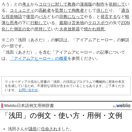
ろう」との
考え
から
コロリ
に対して
教典
の
漫画版
の
制作
を
依頼して
い
る。
コミュニティ
の
高齢者
を
監禁して
殉教者
として
供した
り、「
適当
な
捏造
物語
で
後世
の
バカ
どもの
宗教
になって
やる」と
発言する
など
軽
薄な
思考
の下に
行動して
いる。
最期
は
苫米地
の
クロスボウ
の矢で
ZQN
化した
側近の女
の
所持して
いた
火炎放射器
で
焼かれ
焼死
。
※この「浅田（あさだ）」の解説は、「アイアムアヒーロー」の解説
の一部です。
「浅田（あさだ）」を含む「アイアムアヒーロー」の記事について
は、
「アイアムアヒーロー」の概要
を参照ください。
ウィキペディア小見出し辞書の「浅田」の項目はプログラムで機械的に意味や本文
を生成しているため、不適切な項目が含まれていることもあります。ご了承くださ
いませ。
お問い合わせ
。
Weblio日本語例文用例辞書
「浅田」の例文・使い方・用例・文例
浅田さんが
議長
に
任命され
ました。