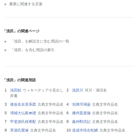
農業に関連する言葉
「浅田」の関連ページ
「浅田」を解説文に含む用語の一覧
「浅田」を含む用語の索引
「浅田」の関連用語
浅田飴
ウィキペディア小見出し
浅田川
河川・湖沼名
辞書
倭仮名在原系図
古典文学作品名
先陣浮洲巌
古典文学作品名
増補大仏殿〓礎
古典文学作品名
播州皿屋舗
古典文学作品名
甲斐源氏桜軍配
古典文学作品名
義仲勲功記
古典文学作品名
芽源氏鶯塚
古典文学作品名
道成寺現在蛇鱗
古典文学作品名