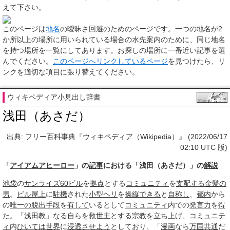
えて下さい。
このページは
地名
の曖昧さ回避のためのページ
です。一つの地名が2
か所以上の場所に用いられている場合の水先案内のために、同じ地名
を持つ場所を一覧にしてあります。お探しの場所に一番近い記事を選
んでください。
このページへリンクしているページ
を見つけたら、リ
ンクを適切な項目に張り替えてください。
ウィキペディア小見出し辞書
浅田（あさだ）
出典: フリー百科事典『ウィキペディア（Wikipedia）』 (2022/06/17
02:10 UTC 版)
「
アイアムアヒーロー
」の
記事
における「浅田（あさだ）」の
解説
池袋
の
サンライズ
60
ビル
を
拠点
とする
コミュニティ
を
支配する
金髪の
男
。
ビル
屋上
に
駐機
された
小型
ヘリ
を
操縦できる
と
自称し
、
都内
から
の
唯一の
脱出
手段
を
有して
いるとして
コミュニティ
内での
発言力
を
得
た
。「浅田教」なる自らを
救世主
とする
宗教
を
立ち上げ
、
コミュニテ
ィ
内
ひいては
世界
に
浸透
させよう
としており、「
漫画
なら
万国共通
だ