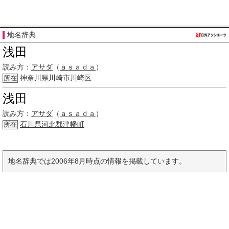
地名辞典
浅田
読み方：
アサダ
（
ａｓａｄａ
）
神奈川県
川崎市
川崎区
所在
浅田
読み方：
アサダ
（
ａｓａｄａ
）
石川県
河北郡
津幡町
所在
地名辞典では2006年8月時点の情報を掲載しています。