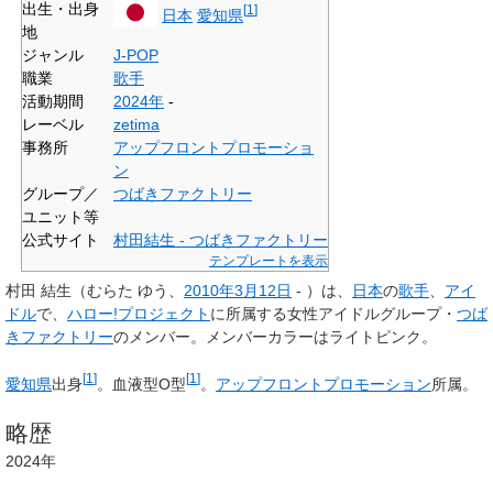
出生・出身
[
1
]
日本
愛知県
地
ジャンル
J-POP
職業
歌手
活動期間
2024年
-
レーベル
zetima
事務所
アップフロントプロモーショ
ン
グループ／
つばきファクトリー
ユニット等
公式サイト
村田結生 - つばきファクトリー
テンプレートを表示
村田 結生
（むらた ゆう、
2010年
3月12日
- ）は、
日本
の
歌手
、
アイ
ドル
で、
ハロー!プロジェクト
に所属する女性アイドルグループ・
つば
きファクトリー
のメンバー。メンバーカラーはライトピンク。
[
1
]
[
1
]
愛知県
出身
。血液型O型
。
アップフロントプロモーション
所属。
略歴
2024年