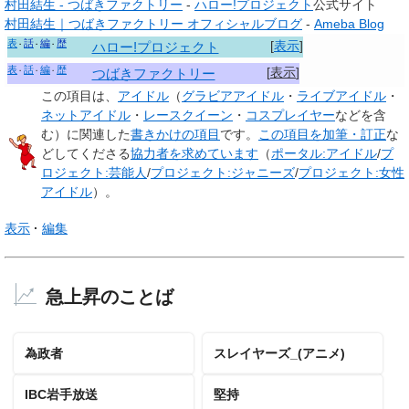
村田結生 - つばきファクトリー
-
ハロー!プロジェクト
公式サイト
村田結生｜つばきファクトリー オフィシャルブログ
-
Ameba Blog
表
話
編
歴
[
表示
]
ハロー!プロジェクト
表
話
編
歴
[
表示
]
つばきファクトリー
この項目は、
アイドル
（
グラビアアイドル
・
ライブアイドル
・
ネットアイドル
・
レースクイーン
・
コスプレイヤー
などを含
む）に関連した
書きかけの項目
です。
この項目を加筆・訂正
な
どしてくださる
協力者を求めています
（
ポータル:アイドル
/
プ
ロジェクト:芸能人
/
プロジェクト:ジャニーズ
/
プロジェクト:女性
アイドル
）。
表示
編集
急上昇のことば
為政者
スレイヤーズ_(アニメ)
IBC岩手放送
堅持