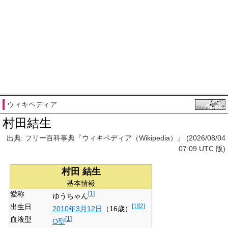
ウィキペディア
村田結生
出典: フリー百科事典『ウィキペディア（Wikipedia）』 (2026/08/04
07:09 UTC 版)
村田 結生
基本情報
愛称
[
1
]
ゆうちゃん
出生日
[
1
]
[
2
]
2010年
3月12日
（16歳）
血液型
[
1
]
O型