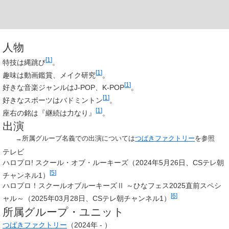
人物
[
1
]
特技は縄跳び
。
[
1
]
趣味は動画鑑賞、メイク研究
。
[
1
]
好きな音楽ジャンルはJ-POP、K-POP
。
[
1
]
好きなスポーツはバドミントン
。
[
1
]
座右の銘は『継続は力なり』
。
出演
→所属グループ名義での出演については
つばきファクトリー
を参照
テレビ
ハロプロ! スクール・オブ・ルーキーズ（2024年5月26日、CSテレ朝
[
5
]
チャンネル1）
ハロプロ！スクールオブルーキーズⅡ ～ひなフェス2025直前スペシ
[
6
]
ャル～（2025年03月28日、CSテレ朝チャンネル1）
所属グループ・ユニット
つばきファクトリー
（2024年 - ）