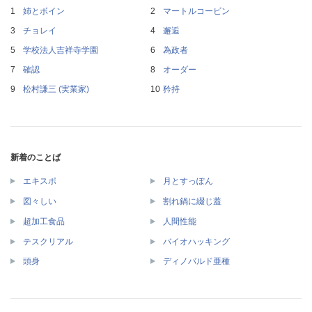
姉とボイン
マートルコービン
チョレイ
邂逅
学校法人吉祥寺学園
為政者
確認
オーダー
松村謙三 (実業家)
矜持
新着のことば
エキスポ
月とすっぽん
図々しい
割れ鍋に綴じ蓋
超加工食品
人間性能
テスクリアル
バイオハッキング
頭身
ディノバルド亜種