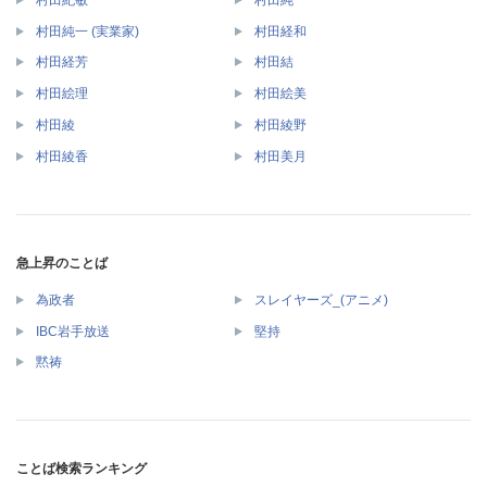
村田純一 (実業家)
村田経和
村田経芳
村田結
村田絵理
村田絵美
村田綾
村田綾野
村田綾香
村田美月
急上昇のことば
為政者
スレイヤーズ_(アニメ)
IBC岩手放送
堅持
黙祷
ことば検索ランキング