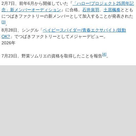
2月7日、前年6月から開催していた『
「ハロー!プロジェクト25周年記
念」新メンバーオーディション
』に合格。
石井泉羽
、
土居楓奏
ととも
につばきファクトリーの新メンバーとして加入することが発表された
[
3
]
。
8月28日、シングル「
ベイビースパイダー/青春エクサバイト/鼓動
OK?
」でつばきファクトリーとしてメジャーデビュー。
2026年
[
4
]
7月23日、野菜ソムリエの資格を取得したことを報告
。