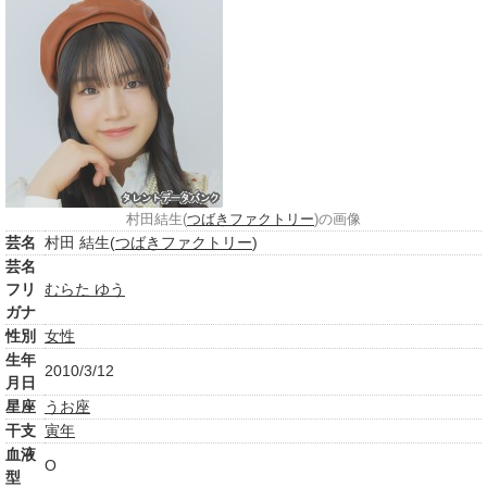
村田結生(
つばきファクトリー
)の画像
芸名
村田 結生(
つばきファクトリー
)
芸名
フリ
むらた ゆう
ガナ
性別
女性
生年
2010/3/12
月日
星座
うお座
干支
寅年
血液
O
型