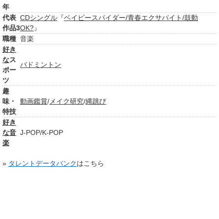
年
代表
CDシングル
『
ベイビースパイダー/青春エクサバイト/鼓動
作品3
OK?
』
職種
音楽
好き
な
ス
バドミントン
ポー
ツ
趣
味・
動画鑑賞
/
メイク
研究
/
縄跳び
特技
好き
な音
J-POP/K-POP
楽
»
タレントデータバンク
はこちら