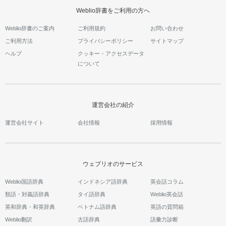
Weblio辞書をご利用の方へ
Weblio辞書のご案内
ご利用規約
お問い合わせ
ご利用方法
プライバシーポリシー
サイトマップ
ヘルプ
クッキー・アクセスデータ
について
運営会社の紹介
運営会社サイト
会社情報
採用情報
ウェブリオのサービス
Weblio国語辞典
インドネシア語辞典
英会話コラム
類語・対義語辞典
タイ語辞典
Weblio英会話
英和辞典・和英辞典
ベトナム語辞典
英語の質問箱
Weblio翻訳
古語辞典
語彙力診断