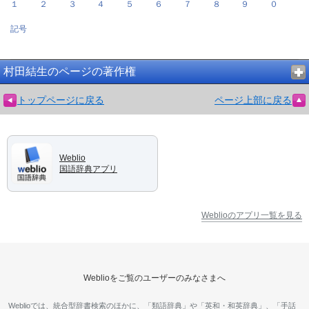
１
２
３
４
５
６
７
８
９
０
記号
村田結生のページの著作権
トップページに戻る
ページ上部に戻る
Weblio
国語辞典アプリ
Weblioのアプリ一覧を見る
Weblioをご覧のユーザーのみなさまへ
Weblioでは、統合型辞書検索のほかに、「類語辞典」や「英和・和英辞典」、「手話