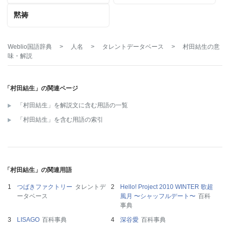
黙祷
Weblio国語辞典
>
人名
>
タレントデータベース
>
村田結生
の意
味・解説
「村田結生」の関連ページ
「村田結生」を解説文に含む用語の一覧
「村田結生」を含む用語の索引
「村田結生」の関連用語
つばきファクトリー
タレントデ
Hello! Project 2010 WINTER 歌超
ータベース
風月 〜シャッフルデート〜
百科
事典
LISAGO
百科事典
深谷愛
百科事典