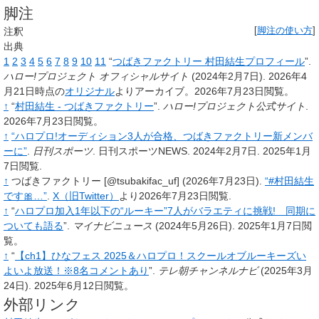
脚注
注釈
[
脚注の使い方
]
出典
1
2
3
4
5
6
7
8
9
10
11
“
つばきファクトリー 村田結生プロフィール
”.
ハロー!プロジェクト オフィシャルサイト
(2024年2月7日).
2026年4
月21日時点の
オリジナル
よりアーカイブ。2026年7月23日閲覧。
↑
“
村田結生 - つばきファクトリー
”.
ハロー!プロジェクト公式サイト
.
2026年7月23日閲覧。
↑
“ハロプロ!オーディション3人が合格、つばきファクトリー新メンバ
ーに”
.
日刊スポーツ
. 日刊スポーツNEWS. 2024年2月7日
. 2025年1月
7日閲覧
.
↑
つばきファクトリー [@tsubakifac_uf] (2026年7月23日).
“#村田結生
です🎀…”
.
X（旧Twitter）
より
2026年7月23日
閲覧.
↑
“
ハロプロ加入1年以下の“ルーキー”7人がバラエティに挑戦! 同期に
ついても語る
”.
マイナビニュース
(2024年5月26日).
2025年1月7日閲
覧。
↑
“
【ch1】ひなフェス 2025＆ハロプロ！スクールオブルーキーズい
よいよ放送！※8名コメントあり
”.
テレ朝チャンネルナビ
(2025年3月
24日).
2025年6月12日閲覧。
外部リンク