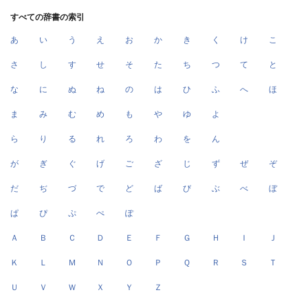
すべての辞書の索引
あ
い
う
え
お
か
き
く
け
こ
さ
し
す
せ
そ
た
ち
つ
て
と
な
に
ぬ
ね
の
は
ひ
ふ
へ
ほ
ま
み
む
め
も
や
ゆ
よ
ら
り
る
れ
ろ
わ
を
ん
が
ぎ
ぐ
げ
ご
ざ
じ
ず
ぜ
ぞ
だ
ぢ
づ
で
ど
ば
び
ぶ
べ
ぼ
ぱ
ぴ
ぷ
ぺ
ぽ
Ａ
Ｂ
Ｃ
Ｄ
Ｅ
Ｆ
Ｇ
Ｈ
Ｉ
Ｊ
Ｋ
Ｌ
Ｍ
Ｎ
Ｏ
Ｐ
Ｑ
Ｒ
Ｓ
Ｔ
Ｕ
Ｖ
Ｗ
Ｘ
Ｙ
Ｚ