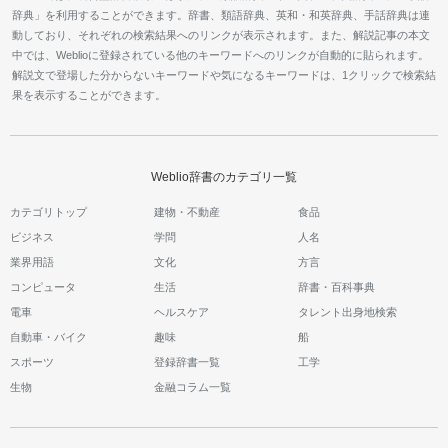
辞典」を利用することができます。辞書、類語辞典、英和・和英辞典、手話辞典は連
動しており、それぞれの検索結果へのリンクが表示されます。また、解説記事の本文
中では、Weblioに登録されている他のキーワードへのリンクが自動的に貼られます。
解説文で登場した分からないキーワードや気になるキーワードは、1クリックで検索結
果を表示することができます。
Weblio辞書のカテゴリ一覧
カテゴリトップ
建物・不動産
食品
ビジネス
学問
人名
業界用語
文化
方言
コンピュータ
生活
辞書・百科事典
電車
ヘルスケア
タレント出身地検索
自動車・バイク
趣味
船
スポーツ
登録辞書一覧
工学
生物
金融コラム一覧