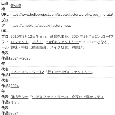
出身
愛知県
地
URL
https
://www.helloproject.com/tsubakifactory/profile/yuu_murata/
ブロ
グ
https
://ameblo.jp/tsubaki-factory-new/
URL
プロ
2010年3月
12日
生まれ
、
愛知県
出身
。
2024年
2月7日
に
ハロー!プ
フィ
ロジェクト
に
加入し
、
つばきファクトリー
のメンバーとなる。
ール
趣味・特技は
動画鑑賞
、
メイク
研究
、
縄跳び
。
代表
作品1
2024
～
2025
年
代表
スペースシャワーTV
『
行くぜ!つばきファクトリー
』
作品1
代表
作品2
2024
～
年
代表
RKBラジオ
『
つばきファクトリーの「今夜だけ浮かレディ
作品2
オ」
』
代表
作品3
2024