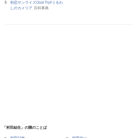
初恋サンライズ/Just Try!/うるわ
しのカメリア
百科事典
「村田結生」の隣のことば
村田紀敏
村田純一