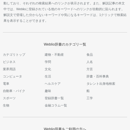
動しており、それぞれの検索結果へのリンクが表示されます。また、解説記事の本文
中では、Weblioに登録されている他のキーワードへのリンクが自動的に貼られます。
解説文で登場した分からないキーワードや気になるキーワードは、1クリックで検索結
果を表示することができます。
Weblio辞書のカテゴリ一覧
カテゴリトップ
建物・不動産
食品
ビジネス
学問
人名
業界用語
文化
方言
コンピュータ
生活
辞書・百科事典
電車
ヘルスケア
タレント出身地検索
自動車・バイク
趣味
船
スポーツ
登録辞書一覧
工学
生物
金融コラム一覧
Weblio辞書をご利用の方へ