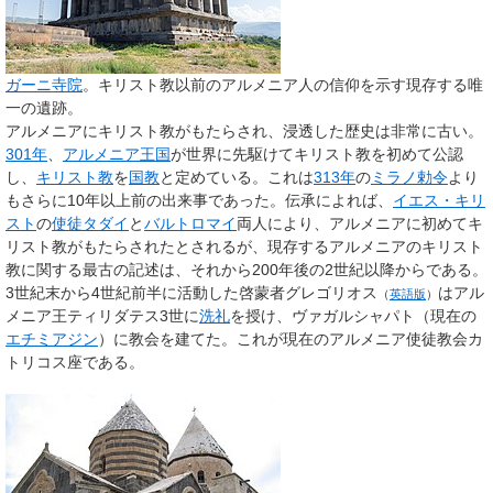
ガーニ寺院
。キリスト教以前のアルメニア人の信仰を示す現存する唯
一の遺跡。
アルメニアにキリスト教がもたらされ、浸透した歴史は非常に古い。
301年
、
アルメニア王国
が世界に先駆けてキリスト教を初めて公認
し、
キリスト教
を
国教
と定めている。これは
313年
の
ミラノ勅令
より
もさらに10年以上前の出来事であった。伝承によれば、
イエス・キリ
スト
の
使徒
タダイ
と
バルトロマイ
両人により、アルメニアに初めてキ
リスト教がもたらされたとされるが、現存するアルメニアのキリスト
教に関する最古の記述は、それから200年後の2世紀以降からである。
3世紀末から4世紀前半に活動した
啓蒙者グレゴリオス
はアル
（
英語版
）
メニア王ティリダテス3世に
洗礼
を授け、ヴァガルシャパト（現在の
エチミアジン
）に教会を建てた。これが現在のアルメニア使徒教会カ
トリコス座である。