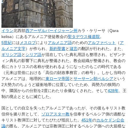
イラン
北西部
西アーザルバーイジャーン州
カラ・ケリーサ（Qara
kelisa）にあるアルメニア使徒教会の
聖タデウス修道院
。
5世紀
には
メスロプ
により
アルメニア語
のための
アルファベット
（
ア
ルメニア文字
）が作られ、
新約聖書
と
箴言
の翻訳が行われた。また、
ギリシア語
と
シリア語
が混在していた典礼用語も整理され、ビザンテ
ィン典礼の影響下に典礼が整備された。教会組織が整備され、教会の
長にカトリコスの名称が使われるようになったのもこの時代である
（元来は世俗における「高位の財政事務官」の称号）。しかし当時の
アルメニアは、地理的に
東ローマ帝国
と
サーサーン朝
ペルシア
という
2大勢力のちょうど緩衝地帯に位置していたため、両勢力の狭間の
中、隣国からの分割を2度にわたり余儀なくされた。そして
428年
、王
制の廃止とともに滅亡した。
国としての自立を失ったアルメニアであったが、その後もキリスト教
信仰を拠り所として、
ゾロアスター教
を信奉するペルシア側の過酷な
キリスト教弾圧に対してたびたび抵抗した。
451年
の
カルケドン公会
議
の際も、アルメニアでは宗教弾圧に対するペルシア側への大規模な