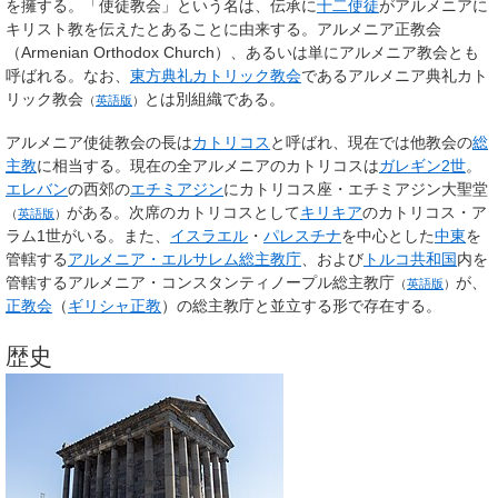
を擁する。「使徒教会」という名は、伝承に
十二使徒
がアルメニアに
キリスト教を伝えたとあることに由来する。
アルメニア正教会
（Armenian Orthodox Church）、あるいは単に
アルメニア教会
とも
呼ばれる。なお、
東方典礼カトリック教会
である
アルメニア典礼カト
リック教会
とは別組織である。
（
英語版
）
アルメニア使徒教会の長は
カトリコス
と呼ばれ、現在では他教会の
総
主教
に相当する。現在の全アルメニアのカトリコスは
ガレギン2世
。
エレバン
の西郊の
エチミアジン
にカトリコス座・
エチミアジン大聖堂
がある。次席のカトリコスとして
キリキア
のカトリコス・ア
（
英語版
）
ラム1世がいる。また、
イスラエル
・
パレスチナ
を中心とした
中東
を
管轄する
アルメニア・エルサレム総主教庁
、および
トルコ共和国
内を
管轄する
アルメニア・コンスタンティノープル総主教庁
が、
（
英語版
）
正教会
（
ギリシャ正教
）の総主教庁と並立する形で存在する。
歴史