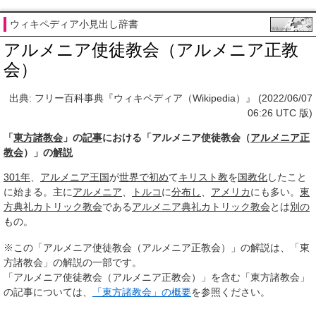
ウィキペディア小見出し辞書
アルメニア使徒教会（アルメニア正教
会）
出典: フリー百科事典『ウィキペディア（Wikipedia）』 (2022/06/07
06:26 UTC 版)
「
東方諸教会
」の
記事
における「アルメニア使徒教会（
アルメニア正
教会
）」の
解説
301年
、
アルメニア王国
が
世界で
初め
て
キリスト教
を
国教化
したこと
に始まる。主に
アルメニア
、
トルコ
に
分布し
、
アメリカ
にも多い。
東
方典礼カトリック教会
である
アルメニア
典礼
カトリック教会
とは
別の
もの。
※この「アルメニア使徒教会（アルメニア正教会）」の解説は、「東
方諸教会」の解説の一部です。
「アルメニア使徒教会（アルメニア正教会）」を含む「東方諸教会」
の記事については、
「東方諸教会」の概要
を参照ください。