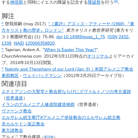
[
3
]
する
神現祭
と同時にイエスの降誕を記念する
降誕祭
を行う
。
脚注
^
曽我篤嗣 (may 2017).
“［書評］アズィズ・アティーヤ (1968) 『東
方キリスト教の歴史』ロンドン”
.
東方キリスト教世界研究
(東方キリ
スト教圏研究会) (1): 75-86.
doi
:
10.14989/eoas_1_75
.
ISSN
2432-
1338
.
NAID
120006358820
.
^
Tajerian, Ardem A.. “
When Is Easter This Year?
”.
ChurchArmenia.com
. 2012年3月11日時点の
オリジナル
よりアーカイ
ブ。2014年10月13日閲覧。
^
Nativity and Theophany of our Lord (Jan. 6)｜米国アルメニア教会
東部教区
-
ウェイバックマシン
（2012年3月25日アーカイブ分）
関連項目
エチミアジンの大聖堂と教会群ならびにズヴァルトノツの考古遺跡
（
世界遺産
）
イランのアルメニア人修道院建造物群
（世界遺産）
ヴァーンク教会
エルサレム総主教庁#アルメニア使徒教会のエルサレム総主教
非カルケドン派正教会
東方諸教会
アルメニア教会建築
（
英語版
）