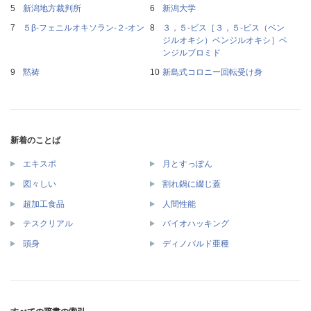
新潟地方裁判所
新潟大学
５β‐フェニルオキソラン‐２‐オン
３，５‐ビス［３，５‐ビス（ベン
ジルオキシ）ベンジルオキシ］ベ
ンジルブロミド
黙祷
新島式コロニー回転受け身
新着のことば
エキスポ
月とすっぽん
図々しい
割れ鍋に綴じ蓋
超加工食品
人間性能
テスクリアル
バイオハッキング
頭身
ディノバルド亜種