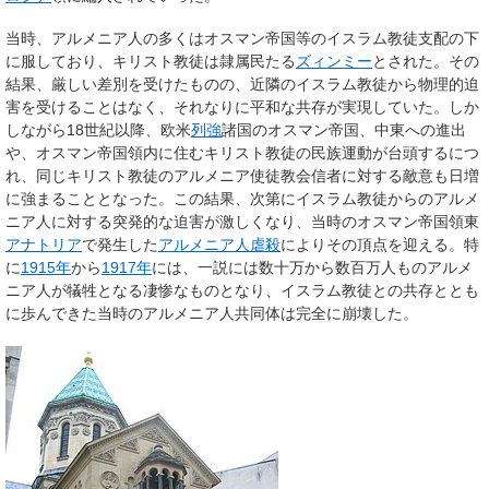
当時、アルメニア人の多くはオスマン帝国等のイスラム教徒支配の下
に服しており、キリスト教徒は隷属民たる
ズィンミー
とされた。その
結果、厳しい差別を受けたものの、近隣のイスラム教徒から物理的迫
害を受けることはなく、それなりに平和な共存が実現していた。しか
しながら18世紀以降、欧米
列強
諸国のオスマン帝国、中東への進出
や、オスマン帝国領内に住むキリスト教徒の民族運動が台頭するにつ
れ、同じキリスト教徒のアルメニア使徒教会信者に対する敵意も日増
に強まることとなった。この結果、次第にイスラム教徒からのアルメ
ニア人に対する突発的な迫害が激しくなり、当時のオスマン帝国領東
アナトリア
で発生した
アルメニア人虐殺
によりその頂点を迎える。特
に
1915年
から
1917年
には、一説には数十万から数百万人ものアルメ
ニア人が犠牲となる凄惨なものとなり、イスラム教徒との共存ととも
に歩んできた当時のアルメニア人共同体は完全に崩壊した。