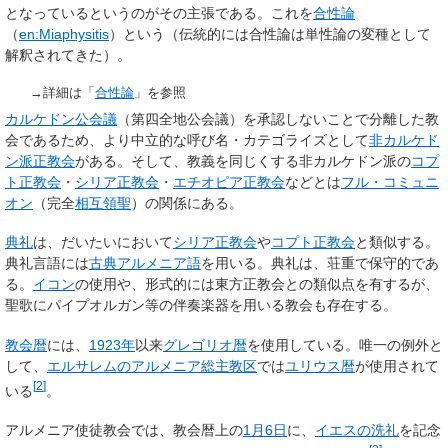
となっているというのがその主張である。これを
合性論
（
en:Miaphysitis
）という（伝統的には合性論は単性論の変種として
解釈されてきた）。
→詳細は「
合性論
」を参照
カルケドン公会議
（第四全地公会議）を承認しないことで分離した教
会であるため、より中立的な呼び名・カテゴライズとして
非カルケド
ン派正教会
がある。そして、教義を同じくする非カルケドン派の
コプ
ト正教会
・
シリア正教会
・
エチオピア正教会
などとは
フル・コミュニ
オン
（完全
相互領聖
）の関係にある。
典礼
は、だいたいにおいて
シリア正教会
や
コプト正教会
と類似する。
典礼言語には
古典アルメニア語
を用いる。典礼は、荘重で保守的であ
る。
イコン
の使用や、形式的には東方正教会との類似点を有するが、
聖歌にパイプオルガン等の伴奏楽器を用いる教会も存在する。
教会暦
には、
1923年
以来
グレゴリオ暦
を使用している。唯一の例外と
して、
エルサレムのアルメニア総主教区
では
ユリウス暦
が使用されて
[
2
]
いる
。
アルメニア使徒教会では、教会暦上の
1月6日
に、
イエスの洗礼
を記念