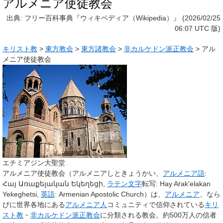
アルメニア使徒教会
出典: フリー百科事典『ウィキペディア（Wikipedia）』 (2026/02/25
06:07 UTC 版)
キリスト教
>
東方教会
>
東方諸教会
>
非カルケドン派正教会
>
アル
メニア使徒教会
エチミアジン大聖堂
アルメニア使徒教会
（アルメニアしときょうかい、
アルメニア語
:
Հայ Առաքելական Եկեղեցի
,
ラテン文字
転写
:
Hay Aṙak'elakan
Yekeghetsi
,
英語
:
Armenian Apostolic Church
）は、
アルメニア
、なら
びに世界各地にある
アルメニア人
コミュニティで信仰されている
キリ
スト教
・
非カルケドン派正教会
に分類される教会。約500万人の信者