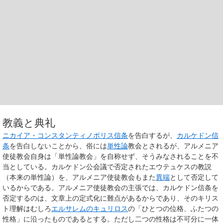
教義と典礼
ニカイア・コンスタンティノポリス信条
を告白するが、
カルケドン信
条
を告白しないことから、俗には
単性論
教会とされるが、アルメニア
使徒教会自身は「単性論教会」を自称せず、そうみなされることを不
当としている。カルケドン公会議で否定されたエウテュケスの教説
（本来の単性論）を、アルメニア使徒教会もまた
異端
として否定して
いるからである。アルメニア使徒教会の主張では、カルケドン信条を
否定するのは、文章上の定式化に難点があるからであり、そのキリス
ト理解はむしろ
エルサレムのキュリロス
の「ひとつの位格、ふたつの
性格」に沿ったものであるとする。ただし二つの性格は不可分に一体