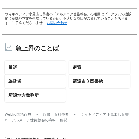
ウィキペディア小見出し辞書の「アルメニア使徒教会」の項目はプログラムで機械
的に意味や本文を生成しているため、不適切な項目が含まれていることもありま
す。ご了承くださいませ。
お問い合わせ
。
急上昇のことば
最遅
邂逅
為政者
新潟市立図書館
新潟地方裁判所
Weblio国語辞典
>
辞書・百科事典
>
ウィキペディア小見出し辞書
>
アルメニア使徒教会
の意味・解説