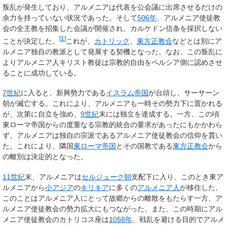
叛乱が発生しており、アルメニアは代表を公会議に出席させるだけの
余力を持っていない状況であった。そして
506年
、アルメニア使徒教
会の全主教を招集した会議が開催され、カルケドン信条を採択しない
[
1
]
ことが決定した。
これが、
カトリック
、
東方正教会
などとは別にア
ルメニア独自の教派として発展する契機となった。なお、この叛乱に
よりアルメニア人キリスト教徒は宗教的自由をペルシア側に認めさせ
ることに成功している。
7世紀
に入ると、新興勢力である
イスラム帝国
が台頭し、サーサーン
朝が滅亡する。これにより、アルメニアも一時その勢力下に置かれる
が、次第に自立を強め、
9世紀
末には独立を達成する。一方、この頃
東ローマ帝国からの度重なる宗教的統合の要求があったにもかかわら
ず、アルメニアは独自の宗派であるアルメニア使徒教会の信仰を貫い
た。これにより、隣国
東ローマ帝国
とその国教である
東方正教会
から
の離別は決定的となった。
11世紀
末、アルメニアは
セルジューク朝
支配下に入り、このとき東ア
ルメニアから
小アジア
の
キリキア
に多くの
アルメニア人
が移住した。
このことはアルメニア人にとって故郷からの離散をもたらす一方、ア
ルメニア使徒教会の勢力拡大にもつながった。また、この時期にアル
メニア使徒教会のカトリコス座は
1058年
、戦乱を避ける目的でアルメ