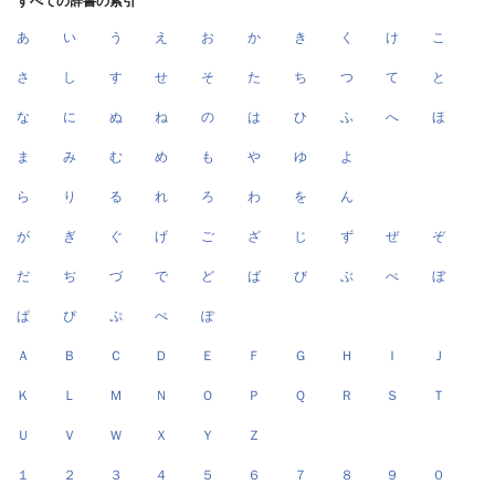
すべての辞書の索引
あ
い
う
え
お
か
き
く
け
こ
さ
し
す
せ
そ
た
ち
つ
て
と
な
に
ぬ
ね
の
は
ひ
ふ
へ
ほ
ま
み
む
め
も
や
ゆ
よ
ら
り
る
れ
ろ
わ
を
ん
が
ぎ
ぐ
げ
ご
ざ
じ
ず
ぜ
ぞ
だ
ぢ
づ
で
ど
ば
び
ぶ
べ
ぼ
ぱ
ぴ
ぷ
ぺ
ぽ
Ａ
Ｂ
Ｃ
Ｄ
Ｅ
Ｆ
Ｇ
Ｈ
Ｉ
Ｊ
Ｋ
Ｌ
Ｍ
Ｎ
Ｏ
Ｐ
Ｑ
Ｒ
Ｓ
Ｔ
Ｕ
Ｖ
Ｗ
Ｘ
Ｙ
Ｚ
１
２
３
４
５
６
７
８
９
０