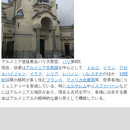
アルメニア使徒教会パリ大聖堂。
パリ
第8区
現在、信者は
アルメニア共和国
を中心として、
トルコ
、
イラン
、
アゼ
ルバイジャン
、
イラク
、
シリア
、
レバノン
、
パレスチナ
のほか、
19世
紀
以降の移民が多く住む
フランス
、
アメリカ合衆国
等、世界各地にコ
ミュニティーを形成している。特に
エルサレム
や
イスファハーン
など
にはアルメニア人地区があり、現在も古式を守り、各地に点在する教
会はアルメニア人の精神的な拠り所として機能している。