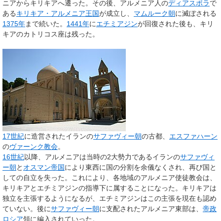
ニアからキリキアへ遷った。その後、アルメニア人の
ディアスポラ
で
ある
キリキア・アルメニア王国
が成立し、
マムルーク朝
に滅ぼされる
1375年
まで続いた。
1441年
に
エチミアジン
が回復された後も、キリ
キアのカトリコス座は残った。
17世紀
に造営されたイランの
サファヴィー朝
の古都、
エスファハーン
の
ヴァーンク教会
。
16世紀
以降、アルメニアは当時の2大勢力であるイランの
サファヴィ
ー朝
と
オスマン帝国
により東西に国の分割を余儀なくされ、再び国と
しての自立を失った。これにより、各地域のアルメニア使徒教会は、
キリキアとエチミアジンの指導下に属することになった。キリキアは
独立を主張するようになるが、エチミアジンはこの主張を現在も認め
ていない。後に
サファヴィー朝
に支配されたアルメニア東部は、
帝政
ロシア
領に編入されていった。