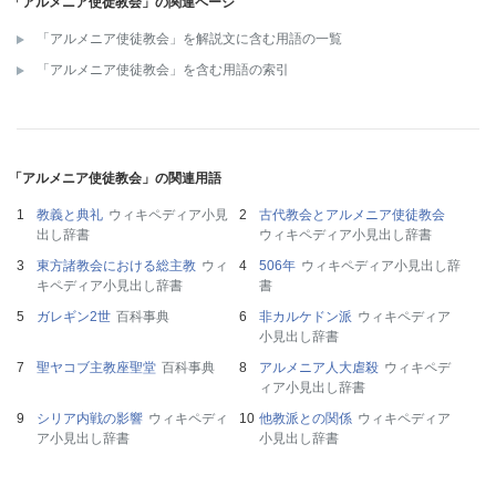
「アルメニア使徒教会」の関連ページ
「アルメニア使徒教会」を解説文に含む用語の一覧
「アルメニア使徒教会」を含む用語の索引
「アルメニア使徒教会」の関連用語
教義と典礼
ウィキペディア小見
古代教会とアルメニア使徒教会
出し辞書
ウィキペディア小見出し辞書
東方諸教会における総主教
ウィ
506年
ウィキペディア小見出し辞
キペディア小見出し辞書
書
ガレギン2世
百科事典
非カルケドン派
ウィキペディア
小見出し辞書
聖ヤコブ主教座聖堂
百科事典
アルメニア人大虐殺
ウィキペデ
ィア小見出し辞書
シリア内戦の影響
ウィキペディ
他教派との関係
ウィキペディア
ア小見出し辞書
小見出し辞書