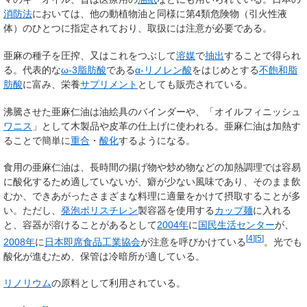
消防法
においては、他の動植物油と同様に第4類危険物（
引火性液
体
）のひとつに指定されており、取扱には注意が必要である。
亜麻の種子を圧搾、又はこれをつぶして
溶媒
で
抽出
することで得られ
る。代表的な
ω-3脂肪酸
である
α-リノレン酸
をはじめとする
不飽和脂
肪酸
に富み、栄養
サプリメント
としても販売されている。
沸騰させた亜麻仁油は油絵具のバインダーや、「オイルフィニッシュ
ワニス
」として木製品や皮革の仕上げに使われる。亜麻仁油は加熱す
ることで簡単に
重合
・
酸化
するようになる。
食用の亜麻仁油は、長時間の揚げ物や炒め物などの加熱調理では容易
に酸化するため適していないが、癖が少ない風味であり、そのまま飲
むか、できあがったさまざまな料理に適量をかけて摂取することが多
い。
ただし、
発泡ポリスチレン
製容器を使用する
カップ麺
に入れる
と、容器が溶けることがあるとして
2004年
に
国民生活センター
が、
[
4
]
[
5
]
2008年
に
日本即席食品工業協会
が注意を呼びかけている
。光でも
酸化が進むため、保管は冷暗所が適している。
リノリウム
の原料として利用されている。