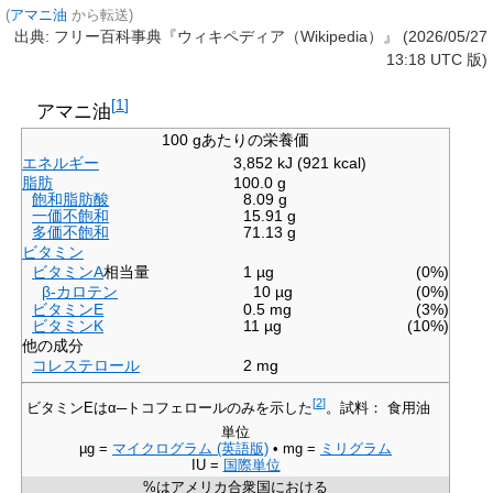
(
アマニ油
から転送)
出典: フリー百科事典『ウィキペディア（Wikipedia）』 (2026/05/27
13:18 UTC 版)
[
1
]
アマニ油
100 gあたりの栄養価
エネルギー
3,852
kJ (921
kcal)
脂肪
100.0 g
飽和脂肪酸
8.09 g
一価不飽和
15.91 g
多価不飽和
71.13 g
ビタミン
ビタミンA
相当量
1 µg
(0%)
β-カロテン
10 µg
(0%)
ビタミンE
0.5 mg
(3%)
ビタミンK
11 µg
(10%)
他の成分
コレステロール
2 mg
[
2
]
ビタミンEはα─トコフェロールのみを示した
。試料： 食用油
単位
µg =
マイクログラム (英語版)
•
mg =
ミリグラム
IU =
国際単位
%はアメリカ合衆国における