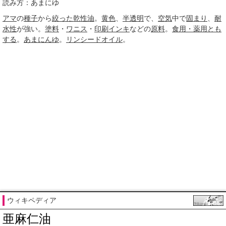
読み方：あまにゆ
アマ
の
種子
から
絞った
乾性油
。
黄色
、
半透明
で、
空気
中で
固まり
、
耐
水性
が強い。
塗料
・
ワニス
・
印刷
インキ
などの
原料
。
食用・薬用
とも
する
。
あまにんゆ
。
リンシードオイル
。
ウィキペディア
亜麻仁油