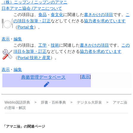
（株）ニップン / ニップンのアマニ
日本アマニ協会 /アマニについて
この項目は、
食品
・
食文化
に関連した
書きかけの項目
です。
こ
の項目を加筆・訂正
などしてくださる
協力者を求めています
（
Portal:食
）。
表示
編集
この項目は、
工学
・
技術
に関連した
書きかけの項目
です。
この
項目を加筆・訂正
などしてくださる
協力者を求めています
（
Portal:技術と産業
）。
表示
編集
[
表示
]
典拠管理データベース
Weblio国語辞典
>
辞書・百科事典
>
デジタル大辞泉
>
アマニ油
の意味・解説
「アマニ油」の関連ページ