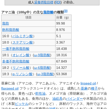
成人
栄養摂取目標
(
RDI
)
の割合。
[
3
]
アマニ油（100g中）の主な
脂肪酸
の種類
項目
分量（g）
脂肪
99.98
飽和脂肪酸
8.976
16:0（
パルミチン酸
）
5.1
18:0（
ステアリン酸
）
3.367
一価不飽和脂肪酸
18.438
18:1（
オレイン酸
）(
ω-9脂肪酸
)
18.316
多価不飽和脂肪酸
67.849
18:2（
リノール酸
）(
ω-6脂肪酸
)
14.327
18:3（
α-リノレン酸
）(
ω-3脂肪酸
)
53.368
亜麻仁油
（アマニゆ、アマニあぶら、アマニオイル
linseed oil
/
flaxseed oil
フラックスシードオイル）は、成熟した
亜麻
の
種子
から
得られる、黄色っぽい
乾性油
。ヌメゴマ油（滑胡麻油）、アカゴマ油
などの異称もある。食用のほか、
油絵具
の
バインダー
や木製品の仕上
げ（木製
ピッケル
のシャフトなど）、床材のワックス、海外ではアロ
マのキーオイル、昔は医療用の
油紙
などにも用いられている。日本の