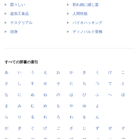
図々しい
割れ鍋に綴じ蓋
超加工食品
人間性能
テスクリアル
バイオハッキング
頭身
ディノバルド亜種
すべての辞書の索引
あ
い
う
え
お
か
き
く
け
こ
さ
し
す
せ
そ
た
ち
つ
て
と
な
に
ぬ
ね
の
は
ひ
ふ
へ
ほ
ま
み
む
め
も
や
ゆ
よ
ら
り
る
れ
ろ
わ
を
ん
が
ぎ
ぐ
げ
ご
ざ
じ
ず
ぜ
ぞ