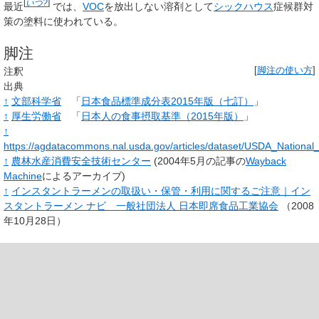
[
いつ?
]
最近
では、
VOC
を放出しない溶剤として
シックハウス
症候群対
策の塗料に使われている。
脚注
注釈
[
脚注の使い方
]
出典
↑
文部科学省
「
日本食品標準成分表2015年版（七訂）
」
↑
厚生労働省
「
日本人の食事摂取基準（2015年版）
」
↑
https://agdatacommons.nal.usda.gov/articles/dataset/USDA_Nation
↑
農林水産消費安全技術センター
(2004年5月の記事の
Wayback
Machine
によるアーカイブ)
↑
インスタントラーメンの取扱い・保管・利用に関するご注意｜イン
スタントラーメン ナビ＿一般社団法人 日本即席食品工業協会
（2008
年10月28日）