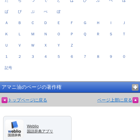
だ
ぢ
づ
で
ど
ば
び
ぶ
べ
ぼ
ぱ
ぴ
ぷ
ぺ
ぽ
Ａ
Ｂ
Ｃ
Ｄ
Ｅ
Ｆ
Ｇ
Ｈ
Ｉ
Ｊ
Ｋ
Ｌ
Ｍ
Ｎ
Ｏ
Ｐ
Ｑ
Ｒ
Ｓ
Ｔ
Ｕ
Ｖ
Ｗ
Ｘ
Ｙ
Ｚ
１
２
３
４
５
６
７
８
９
０
記号
アマニ油のページの著作権
トップページに戻る
ページ上部に戻る
Weblio
国語辞典アプリ