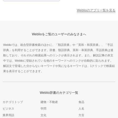
Weblioのアプリ一覧を見る
Weblioをご覧のユーザーのみなさまへ
Weblioでは、統合型辞書検索のほかに、「類語辞典」や「英和・和英辞典」、「手話
辞典」を利用することができます。辞書、類語辞典、英和・和英辞典、手話辞典は連
動しており、それぞれの検索結果へのリンクが表示されます。また、解説記事の本文
中では、Weblioに登録されている他のキーワードへのリンクが自動的に貼られます。
解説文で登場した分からないキーワードや気になるキーワードは、1クリックで検索結
果を表示することができます。
Weblio辞書のカテゴリ一覧
カテゴリトップ
建物・不動産
食品
ビジネス
学問
人名
業界用語
文化
方言