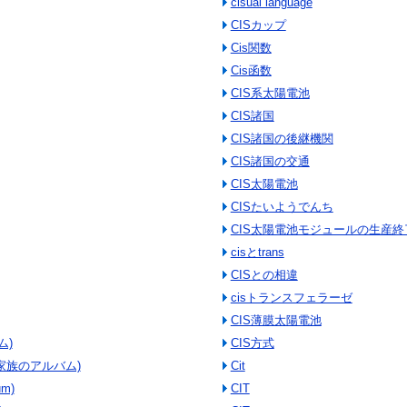
cisual language
CISカップ
Cis関数
Cis函数
CIS系太陽電池
CIS諸国
CIS諸国の後継機関
CIS諸国の交通
CIS太陽電池
CISたいようでんち
CIS太陽電池モジュールの生産終
cisとtrans
CISとの相違
cisトランスフェラーゼ
CIS薄膜太陽電池
ム)
CIS方式
E 家族のアルバム)
Cit
um)
CIT