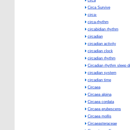
circa
Circa Survive
circa-
circa-rhythm
circabidian rhythm
circadian
circadian activity
circadian clock
circadian rhythm
Circadian rhythm sleep d
circadian system
circadian time
Circaea
Circaea alpina
Circaea cordata
Circaea erubescens
Circaea mollis
Circaeasteraceae