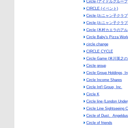
Circle (アイドルグループ
CIRCLE (イベント)
Circle (おニャン子クラブ
Circle (おニャン子クラ
Circle (木村カエラのア
Circle Baby's Pizza Worl
circle change
CIRCLE CYCLE
Circle Game (米川英
Circle group
Circle Group Holdings, In
Circle Income Shares
Circle Int'l Group, Inc.
Circle K
Circle line (London Unde
Circle Line Sightseeing C
Circle of Dust、Angeld
Circle of friends