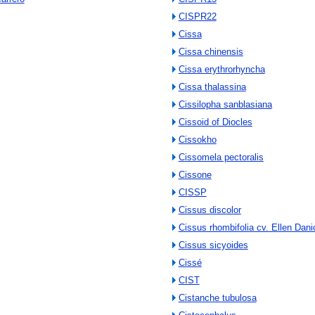
CISPR22
Cissa
Cissa chinensis
Cissa erythrorhyncha
Cissa thalassina
Cissilopha sanblasiana
Cissoid of Diocles
Cissokho
Cissomela pectoralis
Cissone
CISSP
Cissus discolor
Cissus rhombifolia cv. Ellen Dani
Cissus sicyoides
Cissé
CIST
Cistanche tubulosa