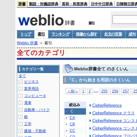
辞書
類語・対義語辞典
英和・和英辞典
日中中日辞典
日韓韓日辞
索引
トップ
索引
ランキング
画像から探す
名文の言葉
成句
Weblio 辞書
＞ 索引
全てのカテゴリ
Weblio辞書全て のさくいん
カテゴリ一覧
全て
「C」から始まる用語のさくいん
ビジネス
＋
業界用語
＋
...
.
＜前へ
1
2
255
256
257
2
コンピュータ
＋
電車
＋
絞込み
CipherReference
自動車・バイク
＋
C
CipherReference クラス
船
＋
CA
CipherReference コ
工学
CB
＋
CipherReference コン
CC
建築・不動産
＋
CipherReference プロ