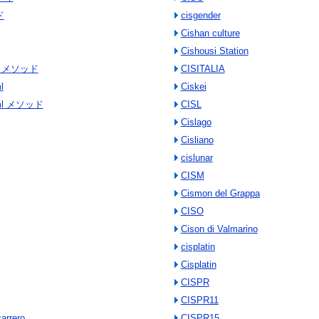
ド
cisgender
Cishan culture
Cishousi Station
Xml メソッド
CISITALIA
l
Ciskei
dXml メソッド
CISL
Cislago
Cisliano
cislunar
CISM
Cismon del Grappa
CISO
Cison di Valmarino
cisplatin
Cisplatin
CISPR
CISPR11
arrero
CISPR15