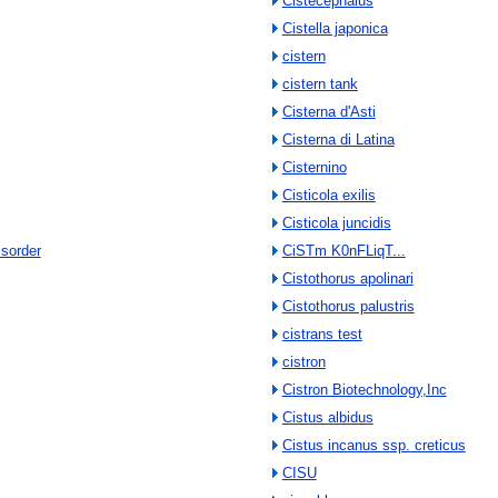
Cistecephalus
Cistella japonica
cistern
cistern tank
Cisterna d'Asti
Cisterna di Latina
Cisternino
Cisticola exilis
Cisticola juncidis
isorder
CiSTm K0nFLiqT...
Cistothorus apolinari
Cistothorus palustris
cistrans test
cistron
Cistron Biotechnology,Inc
Cistus albidus
Cistus incanus ssp. creticus
CISU