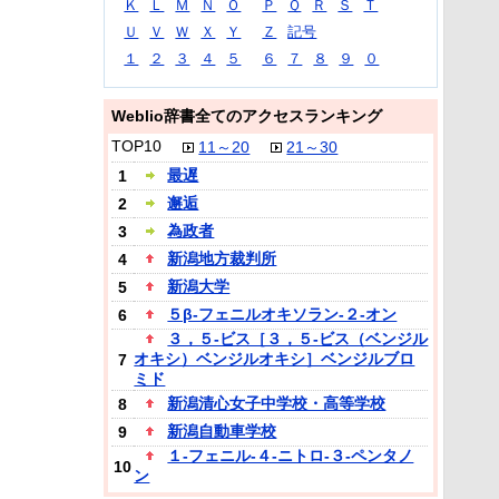
Ｋ
Ｌ
Ｍ
Ｎ
Ｏ
Ｐ
Ｑ
Ｒ
Ｓ
Ｔ
Ｕ
Ｖ
Ｗ
Ｘ
Ｙ
Ｚ
記号
１
２
３
４
５
６
７
８
９
０
Weblio辞書全てのアクセスランキング
TOP10
11～20
21～30
最遅
1
邂逅
2
為政者
3
新潟地方裁判所
4
新潟大学
5
５β‐フェニルオキソラン‐２‐オン
6
３，５‐ビス［３，５‐ビス（ベンジル
オキシ）ベンジルオキシ］ベンジルブロ
7
ミド
新潟清心女子中学校・高等学校
8
新潟自動車学校
9
１‐フェニル‐４‐ニトロ‐３‐ペンタノ
10
ン