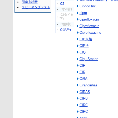
語彙力診断
CZ
Ciprico Inc.
スピーキングテスト
C(50音)
cipro
C(タイ文
字)
ciprofloxacin
C(数字)
Ciprofloxacin
C(記号)
Ciprofloxacine
CIP規格
CIP法
CIQ
Ciqu Station
CIR
CIR
CiRA
Cirandinhas
CIRAS
CIRB
CIRC
CIRC