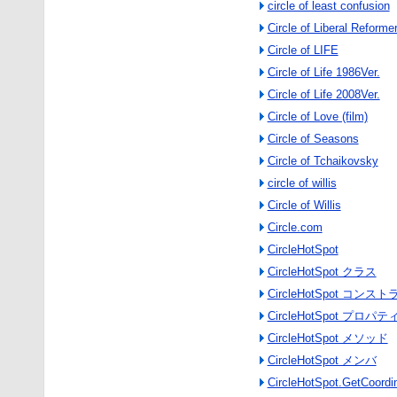
circle of least confusion
Circle of Liberal Reforme
Circle of LIFE
Circle of Life 1986Ver.
Circle of Life 2008Ver.
Circle of Love (film)
Circle of Seasons
Circle of Tchaikovsky
circle of willis
Circle of Willis
Circle.com
CircleHotSpot
CircleHotSpot クラス
CircleHotSpot コンス
CircleHotSpot プロパテ
CircleHotSpot メソッド
CircleHotSpot メンバ
CircleHotSpot.GetCoordi