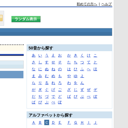
初めての方へ
|
ヘルプ
50音から探す
あ
い
う
え
お
か
き
く
け
こ
さ
し
す
せ
そ
た
ち
つ
て
と
な
に
ぬ
ね
の
は
ひ
ふ
へ
ほ
ま
み
む
め
も
や
ゆ
よ
ら
り
る
れ
ろ
わ
を
ん
が
ぎ
ぐ
げ
ご
ざ
じ
ず
ぜ
ぞ
だ
ぢ
づ
で
ど
ば
び
ぶ
べ
ぼ
ぱ
ぴ
ぷ
ぺ
ぽ
アルファベットから探す
Ａ
Ｂ
Ｃ
Ｄ
Ｅ
Ｆ
Ｇ
Ｈ
Ｉ
Ｊ