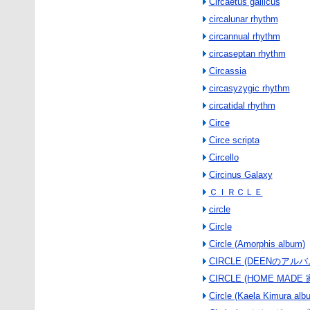
Circaetus gallicus
circalunar rhythm
circannual rhythm
circaseptan rhythm
Circassia
circasyzygic rhythm
circatidal rhythm
Circe
Circe scripta
Circello
Circinus Galaxy
ＣＩＲＣＬＥ
circle
Circle
Circle (Amorphis album)
CIRCLE (DEENのアルバ
CIRCLE (HOME MAD
Circle (Kaela Kimura alb