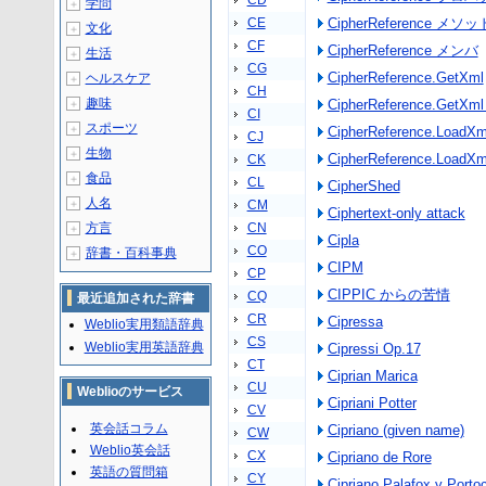
CD
学問
＋
CE
CipherReference メソッ
文化
＋
CF
CipherReference メンバ
生活
＋
CG
CipherReference.GetXml
ヘルスケア
＋
CH
趣味
CipherReference.Get
＋
CI
スポーツ
＋
CipherReference.LoadXm
CJ
生物
＋
CipherReference.Loa
CK
食品
＋
CL
CipherShed
人名
＋
CM
Ciphertext-only attack
方言
CN
＋
Cipla
CO
辞書・百科事典
＋
CIPM
CP
CIPPIC からの苦情
CQ
最近追加された辞書
CR
Cipressa
Weblio実用類語辞典
CS
Weblio実用英語辞典
Cipressi Op.17
CT
Ciprian Marica
CU
Weblioのサービス
Cipriani Potter
CV
英会話コラム
Cipriano (given name)
CW
Weblio英会話
CX
Cipriano de Rore
英語の質問箱
CY
Cipriano Palafox y Portoc