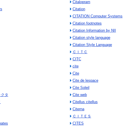
Citalopram
rs
Citation
CITATION Computer Systems
Citation footnotes
Citation Information by NII
Citation style language
Citation Style Language
ＣＩＴＣ
CITC
cite
Cite
Cite de lespace
Cite Soleil
トラクタ
Cite web
ィ
Citellus citellus
Citerna
ＣＩＴＥＳ
nates
CITES