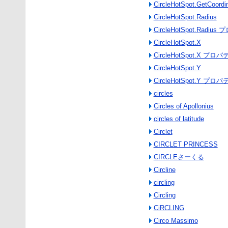
CircleHotSpot.GetCoor
CircleHotSpot.Radius
CircleHotSpot.Radiu
CircleHotSpot.X
CircleHotSpot.X プロ
CircleHotSpot.Y
CircleHotSpot.Y プロ
circles
Circles of Apollonius
circles of latitude
Circlet
CIRCLET PRINCESS
CIRCLEさーくる
Circline
circling
Circling
CiRCLING
Circo Massimo