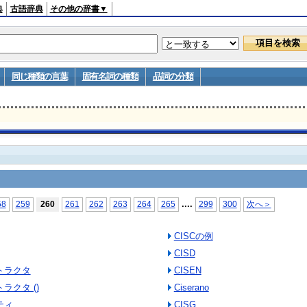
典
古語辞典
その他の辞書▼
同じ種類の言葉
固有名詞の種類
品詞の分類
...
.
58
259
260
261
262
263
264
265
299
300
次へ＞
CISCの例
CISD
ンストラクタ
CISEN
ストラクタ ()
Ciserano
パティ
CISG