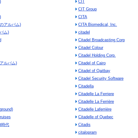
)
CIT
CIT Group
)
CITA
ブのアルバム)
CITA Biomedical, Inc.
ルバム)
citadel
d
Citadel Broadcasting Corp
Citadel Colour
Citadel Holding Corp.
之のアルバム)
Citadel of Cairo
Citadel of Qaitbay
Citadel Security Software
Citadella
Citadelle La Ferriere
Citadelle La Ferrière
rground)
Citadelle Laferrière
ruises
Citadelle of Quebec
ust時代
Citadis
citalopram