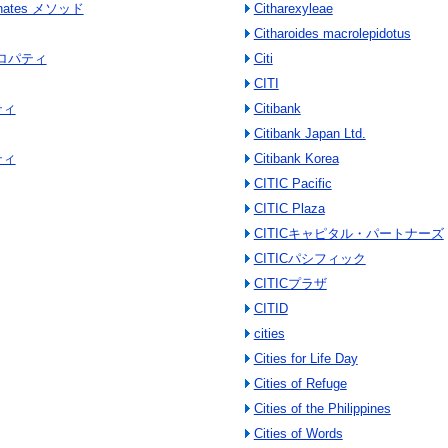
dinates メソッド
Citharexyleae
Citharoides macrolepidotus
s プロパティ
Citi
CITI
パティ
Citibank
Citibank Japan Ltd.
パティ
Citibank Korea
CITIC Pacific
CITIC Plaza
CITICキャピタル・パートナーズ
CITICパシフィック
CITICプラザ
CITID
cities
Cities for Life Day
Cities of Refuge
Cities of the Philippines
Cities of Words