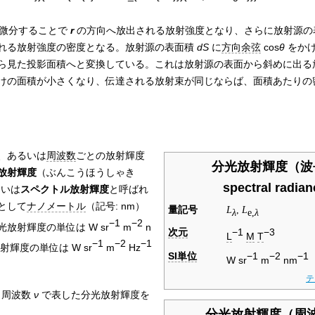
で微分することで
r
の方向へ放出される放射強度となり、さらに放射源の
れる放射強度の密度となる。放射源の表面積
dS
に
方向余弦
cos
θ
をか
ら見た投影面積へと変換している。これは放射源の表面から斜めに出る
けの面積が小さくなり、伝達される放射束が同じならば、面積あたりの
、あるいは
周波数
ごとの放射輝度
分光放射輝度（波
放射輝度
（ぶんこうほうしゃき
spectral radian
るいは
スペクトル放射輝度
と呼ばれ
として
ナノメートル
（記号: nm）
量記号
L
,
L
λ
e,
λ
−1
−2
放射輝度の単位は W sr
m
n
次元
−1
−3
L
M
T
−1
−2
−1
輝度の単位は W sr
m
Hz
SI単位
−1
−2
−1
W sr
m
nm
テ
、周波数
ν
で表した分光放射輝度を
分光放射輝度（周