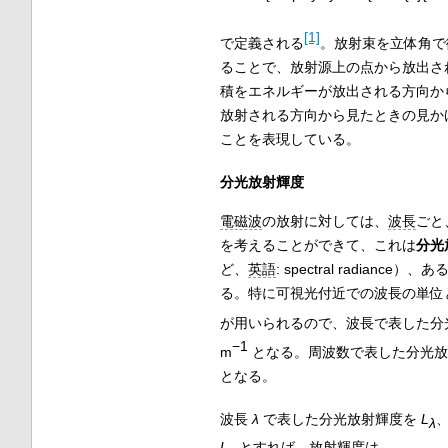
[1]
で定義される
。放射束を立体角
ることで、放射源上の点から放出さ
積をエネルギーが放出される方向か
放射される方向から見たときの見か
ことを表現している。
分光放射輝度
電磁波
の放射に対しては、
波長
ごと
を考えることができて、これは
分光
ど、
英語
:
spectral radiance
）、あ
る。特に可視光付近での波長の単位
が用いられるので、波長で表した分光
−1
m
となる。周波数で表した分光放射
となる。
波長
λ
で表した分光放射輝度を
L
λ
L
とすれば、放射輝度は