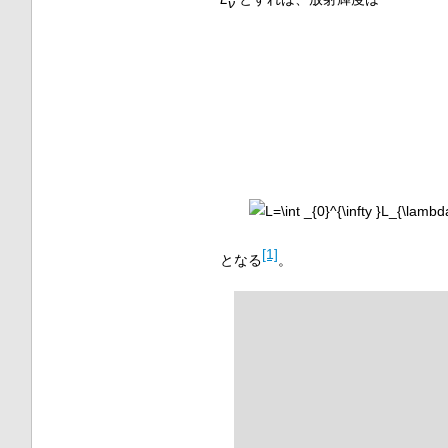
ν
[1]
となる
。