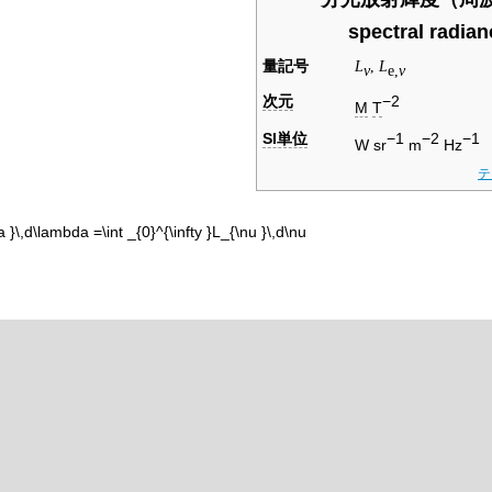
spectral radian
量記号
L
,
L
ν
e,
ν
次元
−2
M
T
SI単位
−1
−2
−1
W sr
m
Hz
テ