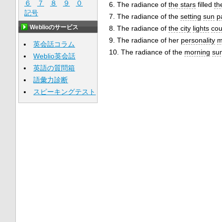
６
７
８
９
０
6. The radiance of
the stars
filled
th
記号
7. The radiance of the
setting
sun
p
Weblioのサービス
8. The radiance of
the city
lights
cou
9. The radiance of her
personality
m
英会話コラム
10. The radiance of the
morning
su
Weblio英会話
英語の質問箱
語彙力診断
スピーキングテスト