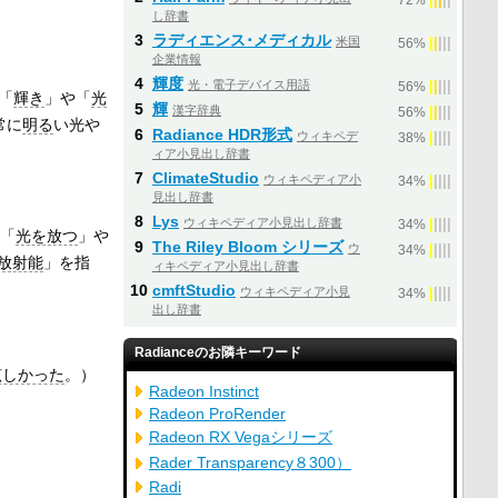
72%
し辞書
3
ラディエンス･メディカル
米国
|
|
|
|
|
56%
企業情報
4
輝度
光・電子デバイス用語
|
|
|
|
|
56%
「
輝き
」や「
光
5
輝
漢字辞典
|
|
|
|
|
56%
非常に
明る
い光や
6
Radiance HDR形式
ウィキペデ
|
|
|
|
|
38%
ィア小見出し辞書
7
ClimateStudio
ウィキペディア小
|
|
|
|
|
34%
見出し辞書
8
Lys
ウィキペディア小見出し辞書
|
|
|
|
|
34%
「
光を放つ
」や
9
The Riley Bloom シリーズ
ウ
|
|
|
|
|
34%
放射能
」を指
ィキペディア小見出し辞書
10
cmftStudio
ウィキペディア小見
|
|
|
|
|
34%
出し辞書
Radianceのお隣キーワード
眩しかった
。）
Radeon Instinct
Radeon ProRender
Radeon RX Vegaシリーズ
Rader Transparency８300）
Radi