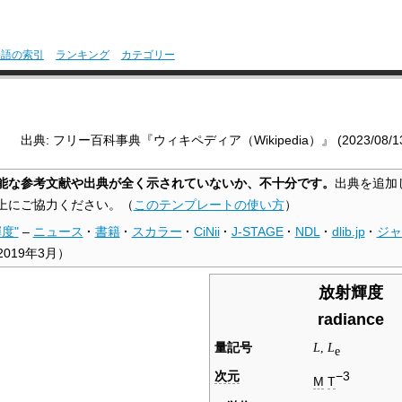
用語の索引
ランキング
カテゴリー
出典: フリー百科事典『ウィキペディア（Wikipedia）』 (2023/08/13 0
能な参考文献や出典が全く示されていないか、不十分です。
出典を追加
上にご協力ください。
（
このテンプレートの使い方
）
度"
–
ニュース
·
書籍
·
スカラー
·
CiNii
·
J-STAGE
·
NDL
·
dlib.jp
·
ジャ
2019年3月
）
放射輝度
radiance
量記号
L
,
L
e
次元
−3
M
T