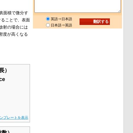
表面積で微分す
英語⇒日本語
けることで、表面
日本語⇒英語
放射の場合には
密度が高くなる
長）
ce
ンプレートを表示
波数）