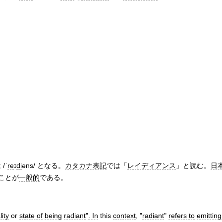
/ˈ
re
ɪ
di
əns/ となる。
カタカナ表記
では「
レイディアンス
」と読む。
日
ことが
一般的
である。
lity
or
state of
being
radiant
"
. In
this
context
, "
radiant
"
refers to
emitting