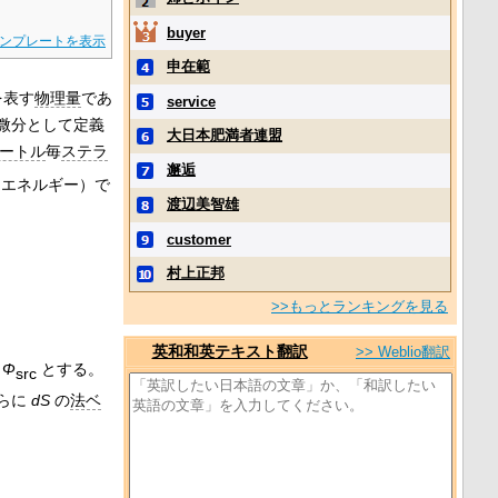
buyer
ンプレートを表示
申在範
を表す
物理量
であ
service
微分として定義
大日本肥満者連盟
ートル
毎
ステラ
邂逅
（エネルギー）で
渡辺美智雄
customer
村上正邦
>>もっとランキングを見る
英和和英テキスト翻訳
>> Weblio翻訳
を
Φ
とする。
src
らに
dS
の
法ベ