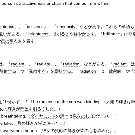
a
person
's
attractiveness
or
charm
that
comes
from within.
ightness
」、「brilliance」、「
luminosity
」などがある。これらの
単語
も
違い
がある。「
brightness
」は
明るさ
や
鮮やかさ
を、「brilliance」は
や
星の明
るさを表す。
は、「
radiant
」、「radiate」、「
radiation
」などがある。「
radiant
」は
放射する
」や「
発散する
」を
意味する
。「
radiation
」は「
放射線
」や「
を
10
例示
す。
1.
The radiance of
the sun
was blinding.（
太陽
の
輝き
は
彼女の
輝き
が
部屋
を
明るく
した。）
breathtaking.（
ダイヤモンド
の
輝き
は
息をのむ
ほどだった。）
he
lake.（
月の輝
きが湖に
映った
。）
 everyone's hearts.（彼女の
笑顔
の
輝き
が皆の心を
温めた
。）