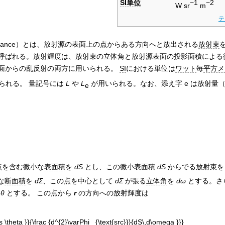
SI単位
−1
−2
W sr
m
テ
iance
）とは、放射源の表面上の点からある方向へと放出される
放射束
呼ばれる。放射輝度は、放射束の立体角と放射源表面の投影面積による
面からの乱反射の両方に用いられる。
SI
における単位は
ワット
毎
平方メ
られる。 量記号には
L
や
L
が用いられる。なお、添え字 e は放射量
e
点を含む微小な
表面積
を
dS
とし、この微小表面積
dS
からでる放射束
な
断面積
を
dΣ
、この点を中心として
dΣ
が張る
立体角
を
dω
とする。さ
を
θ
とする。 この点から
r
の方向への放射輝度は