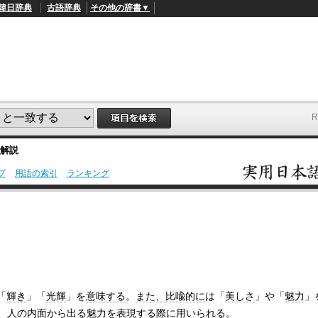
韓日辞典
古語辞典
その他の辞書▼
・解説
プ
用語の索引
ランキング
L
/
o
a
d
e
d
:
4
9
.
4
「
輝き
」「
光輝
」を
意味する
。
また、
比喩的に
は「
美しさ
」や「
魅力
」
5
%
、人の
内面
から出る
魅力
を
表現する
際に
用いられる
。