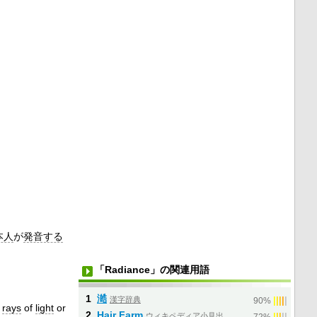
本人
が
発音する
「Radiance」の関連用語
1
澔
漢字辞典
|
|
|
|
|
90%
rays
of
light
or
2
Hair Farm
ウィキペディア小見出
|
|
|
|
|