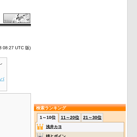
8:27 UTC 版)
し
パ
検索ランキング
1～10位
11～20位
21～30位
浅井カヨ
姉とボイン