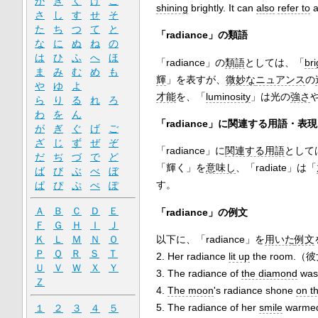
か
き
く
け
こ
shining
brightly. It can
also
refer to
さ
し
す
せ
そ
た
ち
つ
て
と
「radiance」の類語
な
に
ぬ
ね
の
は
ひ
ふ
へ
ほ
「radiance」の
類語
としては、「
br
ま
み
む
め
も
輝
」を表すが、
微妙な
ニュアンス
の
や
ゆ
よ
才能
を、「
luminosity
」は光の
強さ
ら
り
る
れ
ろ
わ
を
ん
「radiance」に関連する用語・表現
が
ぎ
ぐ
げ
ご
ざ
じ
ず
ぜ
ぞ
「radiance」に
関連する用語
として
だ
ぢ
づ
で
ど
「輝く」を
意味し
、「radiate」は「
ば
び
ぶ
べ
ぼ
す。
ぱ
ぴ
ぷ
ぺ
ぽ
Ａ
Ｂ
Ｃ
Ｄ
Ｅ
「radiance」の例文
Ｆ
Ｇ
Ｈ
Ｉ
Ｊ
以下に、「radiance」を
用いた
例文
Ｋ
Ｌ
Ｍ
Ｎ
Ｏ
Ｐ
Ｑ
Ｒ
Ｓ
Ｔ
2. Her radiance
lit up
the room.（
Ｕ
Ｖ
Ｗ
Ｘ
Ｙ
3. The radiance of
the diamond
was 
Ｚ
4.
The moon
's radiance shone
on t
5. The radiance of her
smile
warmed
１
２
３
４
５