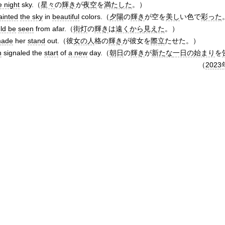
e night
sky.（
星々
の
輝き
が
夜空
を
満たした
。）
ainted
the sky
in
beautiful
colors.（
夕陽
の
輝き
が空を
美し
い色で
彩った
ld be
seen
from afar.（
街灯
の
輝き
は
遠くから
見えた
。）
ade
her
stand
out.（彼
女の人
格の
輝き
が彼女を
際立
たせた。）
n
signaled the
start
of
a new
day.（
朝日
の
輝き
が
新たな
一日の始まり
を
（
2023