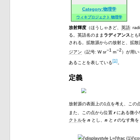
Category:物理学
ウィキプロジェクト 物理学
放射輝度
（ほうしゃきど、
英語
:
rad
る。英語名のまま
ラディアンス
とも
される。拡散源からの放射と、拡散
−1
−2
ジアン
（記号: W sr
m
）が用い
[1]
あることを表している
。
定義
放射源の表面上の1点を考え、この
また、この点から位置
r
にある微小
クトル
を
n
とし、
n
と
r
のなす角