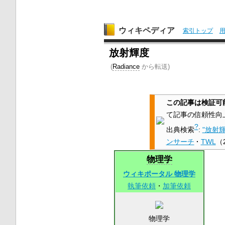
ウィキペディア
索引トップ
放射輝度
(
Radiance
から転送)
この記事は検証可
て記事の信頼性向
?
出典検索
:
"放射輝
ンサーチ
·
TWL
（
物理学
ウィキポータル 物理学
執筆依頼
・
加筆依頼
物理学