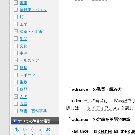
電車
＋
自動車・バイク
＋
船
＋
工学
＋
建築・不動産
＋
学問
＋
文化
＋
生活
＋
ヘルスケア
＋
趣味
＋
スポーツ
＋
生物
＋
「radiance」の発音・読み方
食品
＋
人名
＋
「radiance」の
発音
は、
IPA
表記
では 
方言
＋
際には、「
レイディアンス
」と読む
辞書・百科事典
＋
「radiance」の定義を英語で解説
すべての辞書の索引
あ
い
う
え
お
「Radiance」 is
defined
as "the
qua