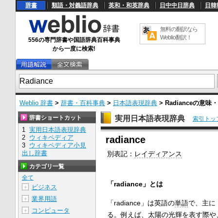
辞書
類語・対義語辞典
英和・和英辞典
日中中日辞典
日韓
無料の翻訳なら
Weblio翻訳！
556の専門辞書や国語辞典百科事典
から一度に検索!
Weblio 辞書
>
辞書・百科事典
>
日本語表現辞典
>
Radiance
の意味
辞書ショートカット
実用日本語表現辞典
索引トッ
1
実用日本語表現辞典
U
2
ウィキペディア
radiance
n
3
ウィキペディア小見
m
出し辞書
別表記：
レイディアンス
u
t
カテゴリ一覧
e
全て
「radiance」とは
ビジネス
＋
業界用語
＋
「radiance」は英語の
単語
で、主に
コンピュータ
＋
る。
例え
ば、
太陽の光
輝を表す際や