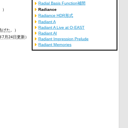
Radial Basis Function補間
。）
Radiance
Radiance HDR形式
Radiant A
Radiant A Live at O-EAST
告げた
。）
Radiant AI
年
7月24日
更新
）
Radiant Impression Prelude
Radiant Memories