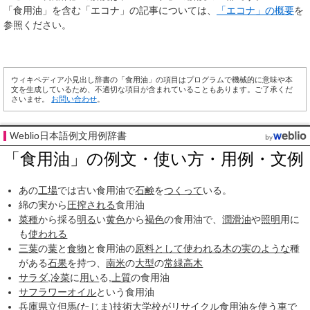
「食用油」を含む「エコナ」の記事については、
「エコナ」の概要
を
参照ください。
ウィキペディア小見出し辞書の「食用油」の項目はプログラムで機械的に意味や本
文を生成しているため、不適切な項目が含まれていることもあります。ご了承くだ
さいませ。
お問い合わせ
。
Weblio日本語例文用例辞書
「食用油」の例文・使い方・用例・文例
あの
工場
では古い食用油で
石鹸
を
つくって
いる。
綿の実から
圧搾される
食用油
菜種
から採る
明る
い
黄色
から
褐色
の食用油で、
潤滑油
や
照明
用に
も
使われる
三葉
の
葉
と
食物
と食用油の
原料として
使われる
木の実
のような
種
がある
石果
を持つ、
南米
の
大型
の
常緑高木
サラダ
,
冷菜
に
用い
る,
上質
の食用油
サフラワーオイル
という食用油
兵庫県立
但馬
(たじま)
技術大学
校が
リサイクル
食用油を使う
車で