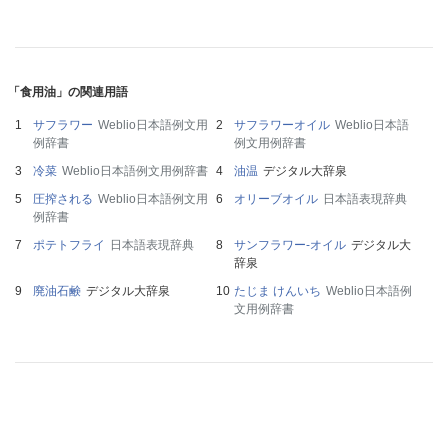
「食用油」の関連用語
サフラワー
Weblio日本語例文用
サフラワーオイル
Weblio日本語
例辞書
例文用例辞書
冷菜
Weblio日本語例文用例辞書
油温
デジタル大辞泉
圧搾される
Weblio日本語例文用
オリーブオイル
日本語表現辞典
例辞書
ポテトフライ
日本語表現辞典
サンフラワー‐オイル
デジタル大
辞泉
廃油石鹸
デジタル大辞泉
たじま けんいち
Weblio日本語例
文用例辞書