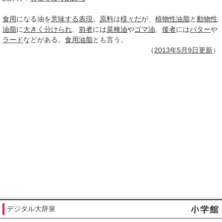
食用
になる油を
意味する
表現
。
原料
は
様々だ
が、
植物性油脂
と
動物性
油脂
に
大きく
分けられ
、
前者
には
菜種油
や
ゴマ油
、
後者
には
バター
や
ラード
などがある。
食用油脂
とも言う。
（
2013年5月
9日
更新
）
デジタル大辞泉