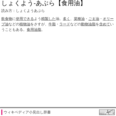
しょくよう‐あぶら【食用油】
読み方：しょくようあぶら
飲食物
に
使用できる
よう
精製した
油。
多く
、
菜種油
・
ごま油
・
オリー
ブ油
などの
植物油
をさすが、
牛脂
・
ラード
などの
動物油脂
を
含めて
い
うこともある。
食用油脂
。
ウィキペディア小見出し辞書