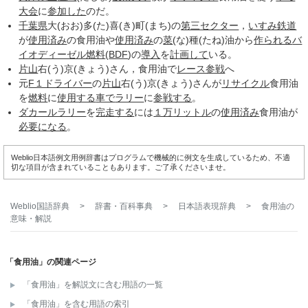
大会
に
参加した
のだ。
千葉県
大(おお)多(た)喜(き)町(まち)の
第三セクター
，
いすみ鉄道
が
使用
済み
の食用油や
使用
済み
の
菜
(な)種(たね)油から
作られる
バ
イオディーゼル燃料
(
BDF
)の
導入
を
計画して
いる。
片山
右(う)京(きょう)さん，食用油で
レース参戦
へ
元
F１ドライバー
の
片山
右(う)京(きょう)さんが
リサイクル
食用油
を
燃料
に
使用する
車で
ラリー
に
参戦する
。
ダカールラリー
を
完走する
には
１万
リットル
の
使用
済み
食用油が
必要になる
。
Weblio日本語例文用例辞書はプログラムで機械的に例文を生成しているため、不適
切な項目が含まれていることもあります。ご了承くださいませ。
Weblio国語辞典
>
辞書・百科事典
>
日本語表現辞典
>
食用油
の
意味・解説
「食用油」の関連ページ
「食用油」を解説文に含む用語の一覧
「食用油」を含む用語の索引