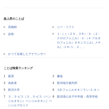
急上昇のことば
高物師
ニー・リフト
１‐［［（２Ｓ，３Ｒ）‐３‐（２‐
反映
クロロフェニル）‐２‐（４‐フルオ
ロフェニル）オキシラニル］メチ
ル］‐１Ｈ‐１，２，…
かつて在籍したアナウンサー
ことば検索ランキング
最遅
邂逅
為政者
新潟地方裁判所
新潟大学
５β‐フェニルオキソラン‐２‐オン
３，５‐ビス［３，５‐ビス（ベン
新潟清心女子中学校・高等学校
ジルオキシ）ベンジルオキシ］ベ
ンジルブロミド