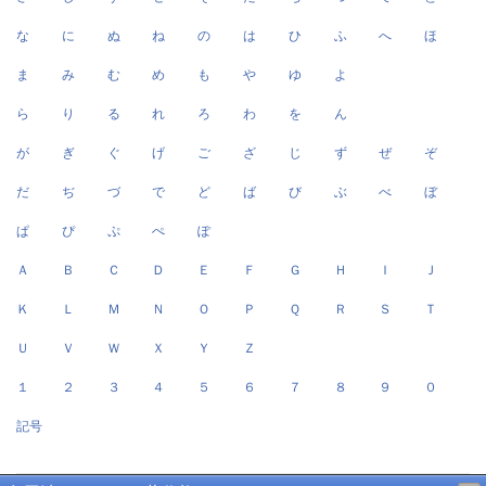
な
に
ぬ
ね
の
は
ひ
ふ
へ
ほ
ま
み
む
め
も
や
ゆ
よ
ら
り
る
れ
ろ
わ
を
ん
が
ぎ
ぐ
げ
ご
ざ
じ
ず
ぜ
ぞ
だ
ぢ
づ
で
ど
ば
び
ぶ
べ
ぼ
ぱ
ぴ
ぷ
ぺ
ぽ
Ａ
Ｂ
Ｃ
Ｄ
Ｅ
Ｆ
Ｇ
Ｈ
Ｉ
Ｊ
Ｋ
Ｌ
Ｍ
Ｎ
Ｏ
Ｐ
Ｑ
Ｒ
Ｓ
Ｔ
Ｕ
Ｖ
Ｗ
Ｘ
Ｙ
Ｚ
１
２
３
４
５
６
７
８
９
０
記号