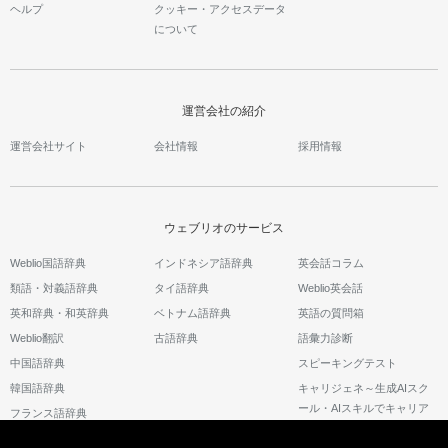
ヘルプ
クッキー・アクセスデータ
について
運営会社の紹介
運営会社サイト
会社情報
採用情報
ウェブリオのサービス
Weblio国語辞典
インドネシア語辞典
英会話コラム
類語・対義語辞典
タイ語辞典
Weblio英会話
英和辞典・和英辞典
ベトナム語辞典
英語の質問箱
Weblio翻訳
古語辞典
語彙力診断
中国語辞典
スピーキングテスト
韓国語辞典
キャリジェネ～生成AIスク
ール・AIスキルでキャリア
フランス語辞典
アップ～