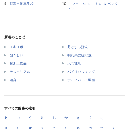
新潟自動車学校
１‐フェニル‐４‐ニトロ‐３‐ペンタ
ノン
新着のことば
エキスポ
月とすっぽん
図々しい
割れ鍋に綴じ蓋
超加工食品
人間性能
テスクリアル
バイオハッキング
頭身
ディノバルド亜種
すべての辞書の索引
あ
い
う
え
お
か
き
く
け
こ
さ
し
す
せ
そ
た
ち
つ
て
と