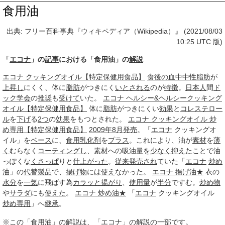
食用油
出典: フリー百科事典『ウィキペディア（Wikipedia）』 (2021/08/03
10:25 UTC 版)
「
エコナ
」の
記事
における「食用油」の
解説
エコナ クッキングオイル【特定保健用食品】
食後の
血中
中性脂肪
が
上昇し
にくく、体に
脂肪
がつきにく
いとされる
のが
特徴
。
日本人
間
ド
ック
学会
の
推奨
も
受けて
いた。
エコナ ヘルシー&ヘルシークッキング
オイル【特定保健用食品】
体に
脂肪
がつきにくい
効果
と
コレステロー
ル
を
下げ
る
2つ
の
効果
をもつとされた。
エコナ クッキングオイル 炒
め専用【特定保健用食品】
2009年8月
発売
。「
エコナ
クッキングオ
イル」を
ベース
に、
食用
乳化剤
を
プラス
。これにより、油が
素材
を
薄
く
むらなく
コーティングし
、
素材
への吸油量を
少なく
抑えた
ことで油
っぽくな
くさっぱ
りと
仕上がった
。
従来
発売され
ていた「
エコナ
炒め
油
」の
代替製品
で、
揚げ物
には
使え
なかった。
エコナ 揚げ油★
衣の
水分
を
一気
に飛ばす為
カラッと
揚がり
、
使用量
が
半分
ですむ。
炒め物
や
サラダ
にも
使えた
。
エコナ 炒め油★
「
エコナ
クッキングオイル
炒め
専用
」へ
継承
。
※この「食用油」の解説は、「エコナ」の解説の一部です。