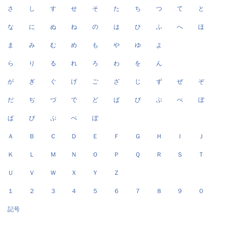
さ
し
す
せ
そ
た
ち
つ
て
と
な
に
ぬ
ね
の
は
ひ
ふ
へ
ほ
ま
み
む
め
も
や
ゆ
よ
ら
り
る
れ
ろ
わ
を
ん
が
ぎ
ぐ
げ
ご
ざ
じ
ず
ぜ
ぞ
だ
ぢ
づ
で
ど
ば
び
ぶ
べ
ぼ
ぱ
ぴ
ぷ
ぺ
ぽ
Ａ
Ｂ
Ｃ
Ｄ
Ｅ
Ｆ
Ｇ
Ｈ
Ｉ
Ｊ
Ｋ
Ｌ
Ｍ
Ｎ
Ｏ
Ｐ
Ｑ
Ｒ
Ｓ
Ｔ
Ｕ
Ｖ
Ｗ
Ｘ
Ｙ
Ｚ
１
２
３
４
５
６
７
８
９
０
記号