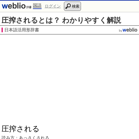
国語
ログイン
検索
圧搾されるとは？ わかりやすく解説
日本語活用形辞書
圧搾される
読み方：
あっさく
される