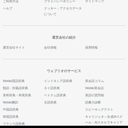
ご利用方法
プライバシーポリシー
サイトマップ
ヘルプ
クッキー・アクセスデータ
について
運営会社の紹介
運営会社サイト
会社情報
採用情報
ウェブリオのサービス
Weblio国語辞典
インドネシア語辞典
英会話コラム
類語・対義語辞典
タイ語辞典
Weblio英会話
英和辞典・和英辞典
ベトナム語辞典
英語の質問箱
Weblio翻訳
古語辞典
語彙力診断
中国語辞典
スピーキングテスト
韓国語辞典
キャリジェネ～生成AIスク
ール・AIスキルでキャリア
フランス語辞典