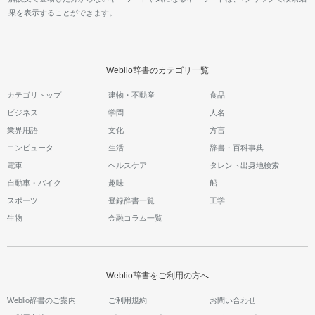
果を表示することができます。
Weblio辞書のカテゴリ一覧
カテゴリトップ
建物・不動産
食品
ビジネス
学問
人名
業界用語
文化
方言
コンピュータ
生活
辞書・百科事典
電車
ヘルスケア
タレント出身地検索
自動車・バイク
趣味
船
スポーツ
登録辞書一覧
工学
生物
金融コラム一覧
Weblio辞書をご利用の方へ
Weblio辞書のご案内
ご利用規約
お問い合わせ