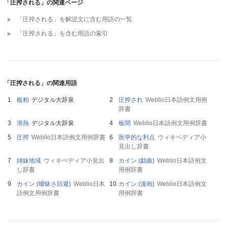
「圧搾される」の関連ページ
「圧搾される」を解説文に含む用語の一覧
「圧搾される」を含む用語の索引
「圧搾される」の関連用語
板粕
デジタル大辞泉
圧搾され
Weblio日本語例文用例
辞書
潜熱
デジタル大辞泉
板間
Weblio日本語例文用例辞書
圧搾
Weblio日本語例文用例辞書
医学的な利点
ウィキペディア小
見出し辞書
姉妹地域
ウィキペディア小見出
カイン (戯曲)
Weblio日本語例文
し辞書
用例辞書
カイン (曖昧さ回避)
Weblio日本
カイン (漫画)
Weblio日本語例文
語例文用例辞書
用例辞書