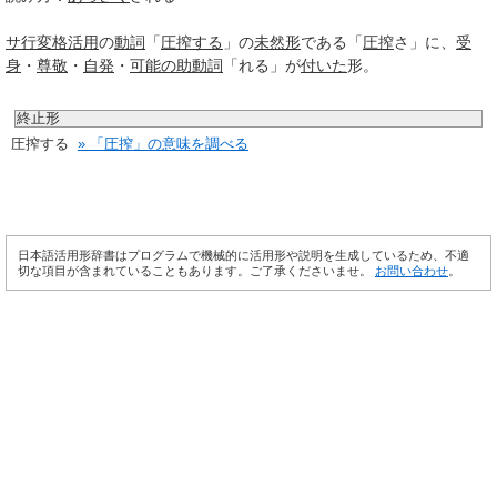
サ行変格活用
の
動詞
「
圧搾する
」の
未然形
である「
圧搾
さ」に、
受
身
・
尊敬
・
自発
・
可能の助動詞
「れる」が
付いた
形。
終止形
圧搾する
» 「圧搾」の意味を調べる
日本語活用形辞書はプログラムで機械的に活用形や説明を生成しているため、不適
切な項目が含まれていることもあります。ご了承くださいませ。
お問い合わせ
。