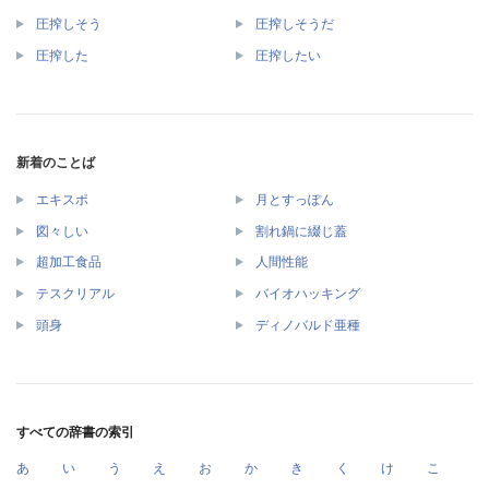
圧搾しそう
圧搾しそうだ
圧搾した
圧搾したい
新着のことば
エキスポ
月とすっぽん
図々しい
割れ鍋に綴じ蓋
超加工食品
人間性能
テスクリアル
バイオハッキング
頭身
ディノバルド亜種
すべての辞書の索引
あ
い
う
え
お
か
き
く
け
こ