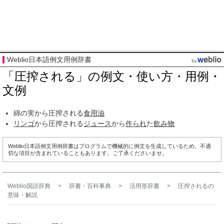
Weblio日本語例文用例辞書
「圧搾される」の例文・使い方・用例・
文例
綿の実から圧搾される
食用油
リンゴ
から圧搾される
ジュース
から
作られ
た
飲み物
Weblio日本語例文用例辞書はプログラムで機械的に例文を生成しているため、不適
切な項目が含まれていることもあります。ご了承くださいませ。
Weblio国語辞典
>
辞書・百科事典
>
活用形辞書
>
圧搾される
の
意味・解説