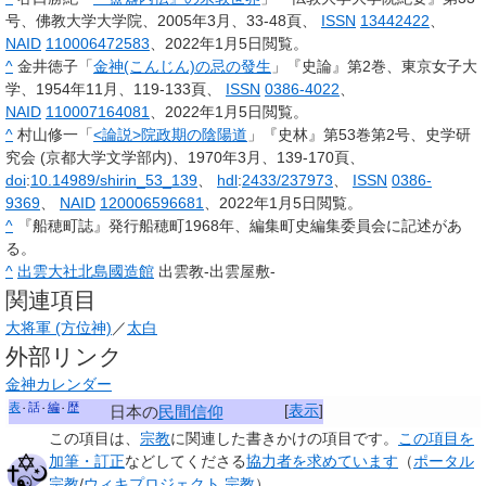
号、佛教大学大学院、2005年3月、33-48頁、
ISSN
13442422
、
NAID
110006472583
、
2022年1月5日閲覧
。
^
金井徳子「
金神(こんじん)の忌の發生
」『史論』第2巻、東京女子大
学、1954年11月、119-133頁、
ISSN
0386-4022
、
NAID
110007164081
、
2022年1月5日閲覧
。
^
村山修一「
<論説>院政期の陰陽道
」『史林』第53巻第2号、史学研
究会 (京都大学文学部内)、1970年3月、139-170頁、
doi
:
10.14989/shirin_53_139
、
hdl
:
2433/237973
、
ISSN
0386-
9369
、
NAID
120006596681
、
2022年1月5日閲覧
。
^
『船穂町誌』発行船穂町1968年、編集町史編集委員会に記述があ
る。
^
出雲大社北島國造館
出雲教-出雲屋敷-
関連項目
大将軍 (方位神)
／
太白
外部リンク
金神カレンダー
表
話
編
歴
[
表示
]
日本の
民間信仰
この項目は、
宗教
に関連した
書きかけの項目
です。
この項目を
加筆・訂正
などしてくださる
協力者を求めています
（
ポータル
宗教
/
ウィキプロジェクト 宗教
）。