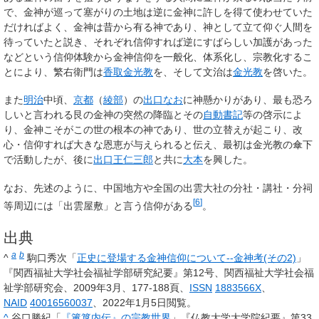
で、金神が巡って塞がりの土地は逆に金神に許しを得て使わせていた
だければよく、金神は昔から有る神であり、神として立て仰ぐ人間を
待っていたと説き、それぞれ信仰すれば逆にすばらしい加護があった
などという信仰体験から金神信仰を一般化、体系化し、宗教化するこ
とにより、繁右衛門は
香取金光教
を、そして文治は
金光教
を啓いた。
また
明治
中頃、
京都
（
綾部
）の
出口なお
に神懸かりがあり、最も恐ろ
しいと言われる艮の金神の突然の降臨とその
自動書記
等の啓示によ
り、金神こそがこの世の根本の神であり、世の立替えが起こり、改
心・信仰すれば大きな恩恵が与えられると伝え、最初は金光教の傘下
で活動したが、後に
出口王仁三郎
と共に
大本
を興した。
なお、先述のように、中国地方や全国の出雲大社の分社・講社・分祠
[
6
]
等周辺には「出雲屋敷」と言う信仰がある
。
出典
a
b
^
駒口秀次「
正史に登場する金神信仰について--金神考(その2)
」
『関西福祉大学社会福祉学部研究紀要』第12号、関西福祉大学社会福
祉学部研究会、2009年3月、177-188頁、
ISSN
1883566X
、
NAID
40016560037
、
2022年1月5日閲覧
。
^
谷口勝紀「
『簠簋内伝』の宗教世界
」『仏教大学大学院紀要』第33