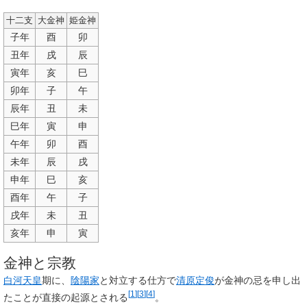
十二支
大金神
姫金神
子年
酉
卯
丑年
戌
辰
寅年
亥
巳
卯年
子
午
辰年
丑
未
巳年
寅
申
午年
卯
酉
未年
辰
戌
申年
巳
亥
酉年
午
子
戌年
未
丑
亥年
申
寅
金神と宗教
白河天皇
期に、
陰陽家
と対立する仕方で
清原定俊
が金神の忌を申し出
[
1
]
[
3
]
[
4
]
たことが直接の起源とされる
。