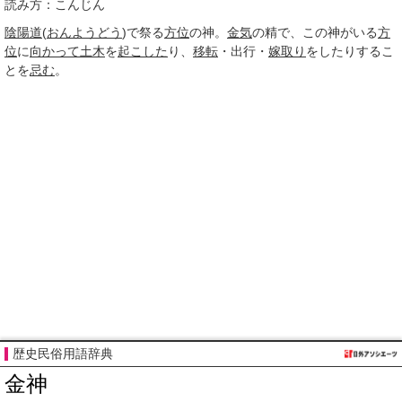
読み方：こんじん
陰陽道
(
おんようどう
)で祭る
方位
の神。
金気
の精で、この神がいる
方
位
に
向かって
土木
を
起こした
り、
移転
・出行・
嫁取り
をしたりするこ
とを
忌む
。
歴史民俗用語辞典
金神