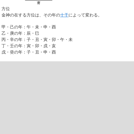
方位
金神の在する方位は、その年の
十干
によって変わる。
甲・己の年：午・未・申・酉
乙・庚の年：辰・巳
丙・辛の年：子・丑・寅・卯・午・未
丁・壬の年：寅・卯・戌・亥
戊・癸の年：子・丑・申・酉