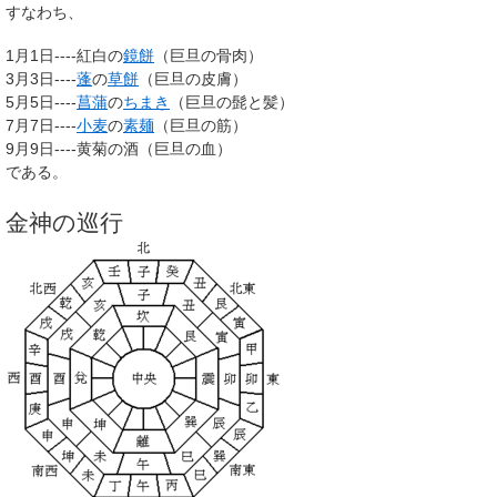
すなわち、
1月1日----紅白の
鏡餅
（巨旦の骨肉）
3月3日----
蓬
の
草餅
（巨旦の皮膚）
5月5日----
菖蒲
の
ちまき
（巨旦の髭と髪）
7月7日----
小麦
の
素麺
（巨旦の筋）
9月9日----黄菊の酒（巨旦の血）
である。
金神の巡行