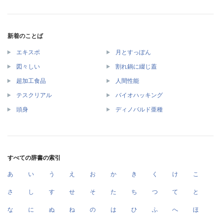
新着のことば
エキスポ
月とすっぽん
図々しい
割れ鍋に綴じ蓋
超加工食品
人間性能
テスクリアル
バイオハッキング
頭身
ディノバルド亜種
すべての辞書の索引
あ
い
う
え
お
か
き
く
け
こ
さ
し
す
せ
そ
た
ち
つ
て
と
な
に
ぬ
ね
の
は
ひ
ふ
へ
ほ