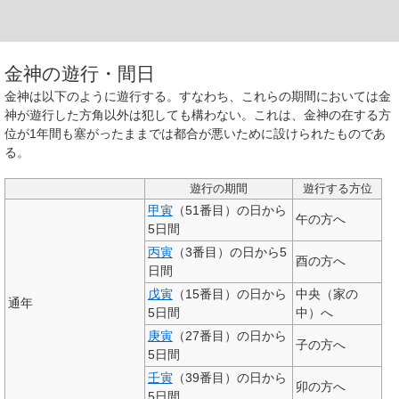
金神の遊行・間日
金神は以下のように遊行する。すなわち、これらの期間においては金
神が遊行した方角以外は犯しても構わない。これは、金神の在する方
位が1年間も塞がったままでは都合が悪いために設けられたものであ
る。
遊行の期間
遊行する方位
甲寅
（51番目）の日から
午の方へ
5日間
丙寅
（3番目）の日から5
酉の方へ
日間
戊寅
（15番目）の日から
中央（家の
通年
5日間
中）へ
庚寅
（27番目）の日から
子の方へ
5日間
壬寅
（39番目）の日から
卯の方へ
5日間