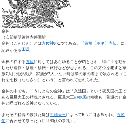
金神
（安部晴明簠簋内傳圖解）
金神
（こんじん）とは
方位神
の1つである。『
簠簋〔ホキ〕内伝
』に
[
1
]
[
2
]
記述がある
。
金神の在する
方位
に対してはあらゆることが凶とされ、特に土を動か
したり造作・修理・移転・旅行などが忌まれる。この方位を犯すと家
族7人に死が及び、家族が7人いない時は隣の家の者まで殺される（こ
れを七殺（ななさつ）という）と言われて恐れられた。
金神の中でも、「うしとらの金神」は「久遠国」という夜叉国の王で
ある巨旦大王の精魂とされる。巨旦大王の
眷属
の精魂も（普通の）金
神と呼ばれる凶神となっている。
またその精魂の抜けた屍は
牛頭天王
によって5つに引き裂かれ、
五節
句
に合わせて祭った（巨旦調伏の祭礼）。