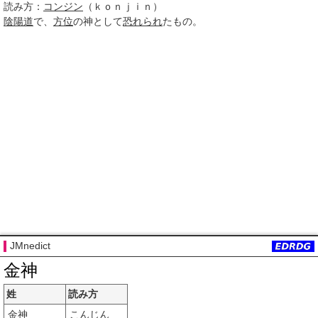
読み方：
コンジン
（ｋｏｎｊｉｎ）
陰陽道
で、
方位
の神として
恐れられ
たもの。
JMnedict
金神
姓
読み方
金神
こんじん