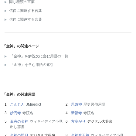
同じ種類の言葉
信仰に関連する言葉
信仰に関連する言葉
「金神」の関連ページ
「金神」を解説文に含む用語の一覧
「金神」を含む用語の索引
「金神」の関連用語
こんじん
JMnedict
思兼神
歴史民俗用語
妙円寺
寺院名
新福寺
寺院名
丑寅の金神
ウィキペディア小見
方塞がり
デジタル大辞泉
出し辞書
金神の間日
デジタル大辞泉
金神魔王尊
ウィキペディア小見