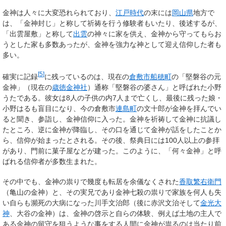
金神は人々に大変恐れられており、
江戸時代
の末には
岡山県
地方で
は、「金神封じ」と称して祈祷を行う修験者もいたり、後述するが、
「出雲屋敷」と称して
出雲
の神々に家を供え、金神から守ってもらお
うとした家も多数あったが、金神を強力な神として迎え信仰した者も
多い。
[
5
]
確実に記録
に残っているのは、現在の
倉敷市
船穂町
の「堅磐谷の元
金神」（現在の
歳徳金神社
）通称「堅磐谷の婆さん」と呼ばれた小野
うたである。彼女は8人の子供の内7人まで亡くし、最後に残った娘・
小野はるも盲目になり、今の倉敷市
連島町
の文十郎が金神を拝んでい
ると聞き、参詣し、金神信仰に入った。金神を祈祷して金神に抗議し
たところ、逆に金神が降臨し、その口を通じて金神が話をしたことか
ら、信仰が始まったとされる。その後、祭典日には100人以上の参拝
があり、門前に菓子屋などが建った。このように、「何々金神」と呼
ばれる信仰者が多数生まれた。
その中でも、金神の祟りで幾度も転居を余儀なくされた
香取繁右衛門
（亀山の金神）と、その実兄であり金神七殺の祟りで家族を何人も失
い自らも瀕死の大病になった川手文治郎（後に赤沢文治そして
金光大
神
、大谷の金神）は、金神の啓示と自らの体験、例えば土地の主人で
ある金神の留守を狙うような事をする人間に金神が祟るのは当たり前