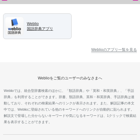
Weblio
国語辞典アプリ
Weblioのアプリ一覧を見る
Weblioをご覧のユーザーのみなさまへ
Weblioでは、統合型辞書検索のほかに、「類語辞典」や「英和・和英辞典」、「手話
辞典」を利用することができます。辞書、類語辞典、英和・和英辞典、手話辞典は連
動しており、それぞれの検索結果へのリンクが表示されます。また、解説記事の本文
中では、Weblioに登録されている他のキーワードへのリンクが自動的に貼られます。
解説文で登場した分からないキーワードや気になるキーワードは、1クリックで検索結
果を表示することができます。