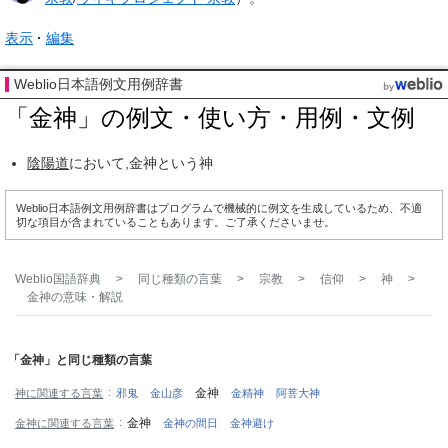
表示
編集
Weblio日本語例文用例辞書
「金神」の例文・使い方・用例・文例
陰陽道
において,金神という神
Weblio日本語例文用例辞書はプログラムで機械的に例文を生成しているため、不適
切な項目が含まれていることもあります。ご了承くださいませ。
Weblio国語辞典
>
同じ種類の言葉
>
宗教
>
信仰
>
神
>
金神
の意味・解説
「金神」と同じ種類の言葉
金神
神に関連する言葉
邪鬼
金山彦
金精神
阿菩大神
金神
金神に関連する言葉
金神の間日
金神避け