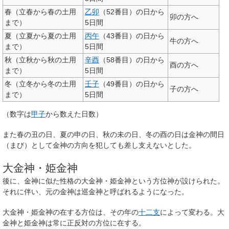
春（立春から春の土用
乙卯
（52番目）の日から
卯の方へ
まで）
5日間
夏（立夏から夏の土用
丙午
（43番目）の日から
牛の方へ
まで）
5日間
秋（立秋から秋の土用
辛酉
（58番目）の日から
酉の方へ
まで）
5日間
冬（立冬から冬の土用
壬子
（49番目）の日から
子の方へ
まで）
5日間
（数字は
甲子
から数えた日数）
また春の丑の日、夏の申の日、秋の未の日、冬の酉の日は金神の間日
（まび）として金神の方向を犯しても差し支えないとした。
大金神・姫金神
後に、金神に似た性格の
大金神
・
姫金神
という方位神が設けられた。
それに伴い、元の金神は
巡金神
と呼ばれるようになった。
大金神・姫金神の在する方位は、その年の
十二支
によって変わる。大
金神と姫金神は常に正反対の方位に在する。