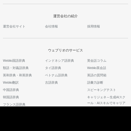
運営会社の紹介
運営会社サイト
会社情報
採用情報
ウェブリオのサービス
Weblio国語辞典
インドネシア語辞典
英会話コラム
類語・対義語辞典
タイ語辞典
Weblio英会話
英和辞典・和英辞典
ベトナム語辞典
英語の質問箱
Weblio翻訳
古語辞典
語彙力診断
中国語辞典
スピーキングテスト
韓国語辞典
キャリジェネ～生成AIスク
ール・AIスキルでキャリア
フランス語辞典
アップ～
©2026 GRAS Group, Inc.