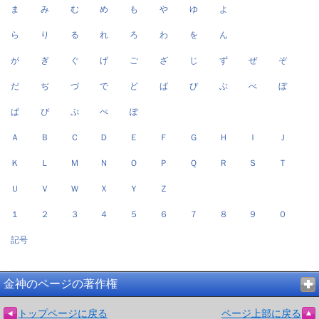
ま
み
む
め
も
や
ゆ
よ
ら
り
る
れ
ろ
わ
を
ん
が
ぎ
ぐ
げ
ご
ざ
じ
ず
ぜ
ぞ
だ
ぢ
づ
で
ど
ば
び
ぶ
べ
ぼ
ぱ
ぴ
ぷ
ぺ
ぽ
Ａ
Ｂ
Ｃ
Ｄ
Ｅ
Ｆ
Ｇ
Ｈ
Ｉ
Ｊ
Ｋ
Ｌ
Ｍ
Ｎ
Ｏ
Ｐ
Ｑ
Ｒ
Ｓ
Ｔ
Ｕ
Ｖ
Ｗ
Ｘ
Ｙ
Ｚ
１
２
３
４
５
６
７
８
９
０
記号
金神のページの著作権
トップページに戻る
ページ上部に戻る