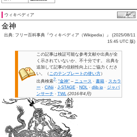
ウィキペディア
金神
出典: フリー百科事典『ウィキペディア（Wikipedia）』 (2025/08/11
15:45 UTC 版)
この記事は検証可能な参考文献や出典が全
く示されていないか、不十分です。
出典を
追加して記事の信頼性向上にご協力くださ
い。
（
このテンプレートの使い方
）
?
出典検索
:
"金神"
–
ニュース
·
書籍
·
スカラ
ー
·
CiNii
·
J-STAGE
·
NDL
·
dlib.jp
·
ジャパ
ンサーチ
·
TWL
(
2016年4月
)