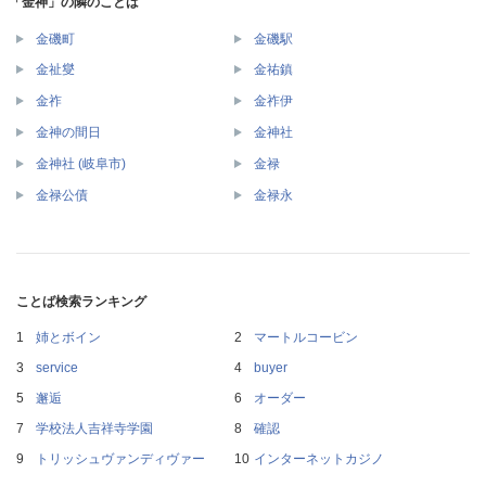
「金神」の隣のことば
金磯町
金磯駅
金祉燮
金祐鎮
金祚
金祚伊
金神の間日
金神社
金神社 (岐阜市)
金禄
金禄公債
金禄永
ことば検索ランキング
姉とボイン
マートルコービン
service
buyer
邂逅
オーダー
学校法人吉祥寺学園
確認
トリッシュヴァンディヴァー
インターネットカジノ