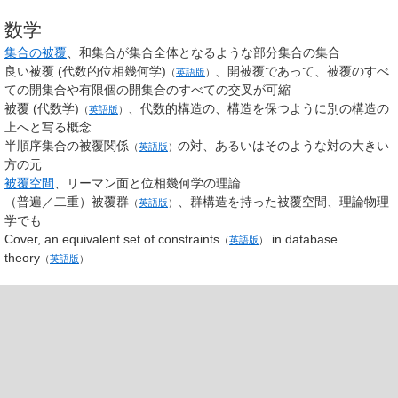
数学
集合の被覆
、和集合が集合全体となるような部分集合の集合
良い被覆 (代数的位相幾何学)
、開被覆であって、被覆のすべ
（
英語版
）
ての開集合や有限個の開集合のすべての交叉が可縮
被覆 (代数学)
、代数的構造の、構造を保つように別の構造の
（
英語版
）
上へと写る概念
半順序集合の
被覆関係
の対、あるいはそのような対の大きい
（
英語版
）
方の元
被覆空間
、リーマン面と位相幾何学の理論
（普遍／二重）
被覆群
、群構造を持った被覆空間、理論物理
（
英語版
）
学でも
Cover, an equivalent set of
constraints
in
database
（
英語版
）
theory
（
英語版
）