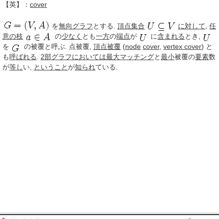
【英】：
cover
を
無向グラフ
とする.
頂点
集合
に対して
,
任
意の
枝
の
少なく
とも
一方
の
端点
が
に
含まれる
とき,
を
の被覆と呼ぶ. 点被覆,
頂点被覆
(
node
cover
,
vertex cover
) と
も
呼ばれる
.
2部グラフ
においては
最大
マッチング
と
最小
被覆の
要素
数
が
等し
い,
ということ
が
知られ
ている.