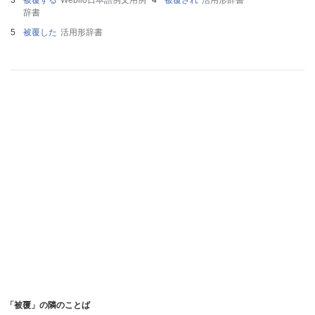
辞書
被覆した
活用形辞書
「被覆」の隣のことば