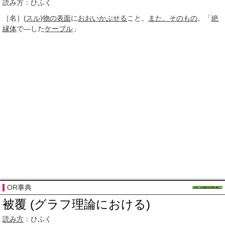
読み方：ひふく
［名］
(
スル
)
物の
表面
に
おおいかぶせる
こと。
また、
そのもの
。「
絶
縁体
で―した
ケーブル
」
OR事典
被覆 (グラフ理論における)
読み方
：ひふく