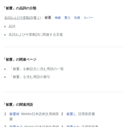
「被覆」の品詞の分類
被覆
名詞およびサ変動詞(覆う)
掩蔽
覆土
包裹
カバー
品詞
名詞およびサ変動詞に関連する言葉
「被覆」の関連ページ
「被覆」を解説文に含む用語の一覧
「被覆」を含む用語の索引
「被覆」の関連用語
被覆材
Weblio日本語例文用例辞
被覆し
活用形辞書
書
被覆する
Weblio日本語例文用例
被覆され
活用形辞書