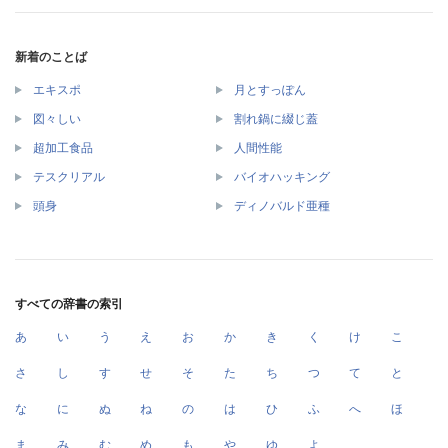
新着のことば
エキスポ
月とすっぽん
図々しい
割れ鍋に綴じ蓋
超加工食品
人間性能
テスクリアル
バイオハッキング
頭身
ディノバルド亜種
すべての辞書の索引
あ
い
う
え
お
か
き
く
け
こ
さ
し
す
せ
そ
た
ち
つ
て
と
な
に
ぬ
ね
の
は
ひ
ふ
へ
ほ
ま
み
む
め
も
や
ゆ
よ