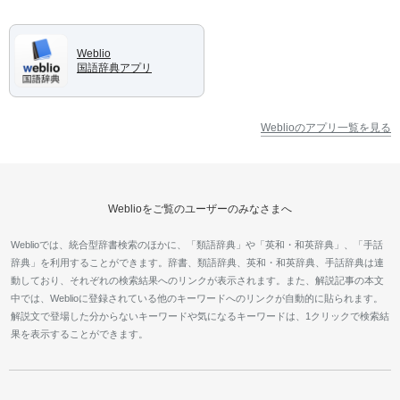
Weblio
国語辞典アプリ
Weblioのアプリ一覧を見る
Weblioをご覧のユーザーのみなさまへ
Weblioでは、統合型辞書検索のほかに、「類語辞典」や「英和・和英辞典」、「手話
辞典」を利用することができます。辞書、類語辞典、英和・和英辞典、手話辞典は連
動しており、それぞれの検索結果へのリンクが表示されます。また、解説記事の本文
中では、Weblioに登録されている他のキーワードへのリンクが自動的に貼られます。
解説文で登場した分からないキーワードや気になるキーワードは、1クリックで検索結
果を表示することができます。