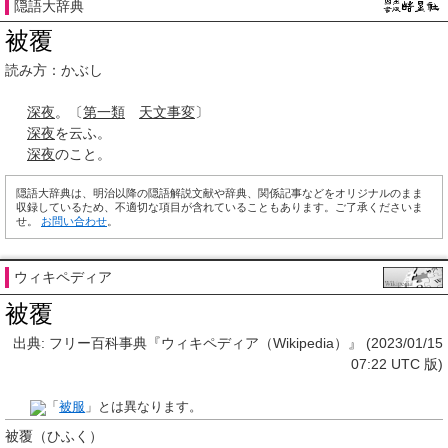
隠語大辞典
被覆
読み方：かぶし
深夜
。〔
第一類
天文
事変
〕
深夜
を云ふ。
深夜
のこと。
隠語大辞典は、明治以降の隠語解説文献や辞典、関係記事などをオリジナルのまま
収録しているため、不適切な項目が含れていることもあります。ご了承くださいま
せ。
お問い合わせ
。
ウィキペディア
被覆
出典: フリー百科事典『ウィキペディア（Wikipedia）』 (2023/01/15
07:22 UTC 版)
「
被服
」とは異なります。
被覆
（ひふく）