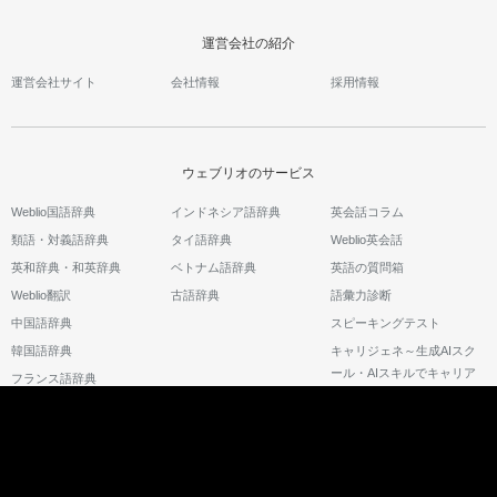
運営会社の紹介
運営会社サイト
会社情報
採用情報
ウェブリオのサービス
Weblio国語辞典
インドネシア語辞典
英会話コラム
類語・対義語辞典
タイ語辞典
Weblio英会話
英和辞典・和英辞典
ベトナム語辞典
英語の質問箱
Weblio翻訳
古語辞典
語彙力診断
中国語辞典
スピーキングテスト
韓国語辞典
キャリジェネ～生成AIスク
ール・AIスキルでキャリア
フランス語辞典
アップ～
©2026 GRAS Group, Inc.