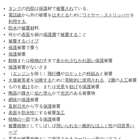
タンク
の
内部
は
保護
材で
被覆され
ている。
電話線
から外の被覆を
はぎとる
ために
ワイヤー・ストリッパー
を
利用する
。
防水
の
被覆材
料.
何かの
表面
を錫の
保護層
で
被覆する
こと
被覆する
パイプ
保護
被覆で覆う
保護
被覆
動物
または
植物の
丈夫で
多かれ少なかれ
固い
保護
被覆
保護
被覆がないさま
（
エンジン
を除く）
飛行機
や
ロケット
の
枠組み
と被覆
火傷
被害者
を
治療する
ために
実験的に
使用される
、
2層
の
人工
被覆
ものを
避け
るか、または
光景
を
妨げ
る
保護
被覆
陶器
の
輝き
に
似た
滑ら
かで
光沢
のある被覆物
網状
の
保護
被覆
直射日光
から守る
保護
被覆
表面
を
防水性
にする被覆
加工
植物の
一部
である
保護
被覆
被覆植物
としてしばしば
用いられる
一般的な
ほふく性
の
旧世界
ハ
ーブ
馬草
や被覆
作物
として
栽培される
ヨーロッパ
産の
ソラマメ