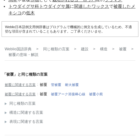
トウダイグサ科
トウダイグサ属
に
関連した
ワックス
で
被覆した
メ
キシコ
の
低木
Weblio日本語例文用例辞書はプログラムで機械的に例文を生成しているため、不適
切な項目が含まれていることもあります。ご了承くださいませ。
Weblio国語辞典
>
同じ種類の言葉
>
建設
>
構造
>
被覆
>
被覆
の意味・解説
「被覆」と同じ種類の言葉
被覆
被覆に関連する言葉
管被覆
耐火被覆
被覆
被覆に関連する言葉
被覆アーク溶接棒心線
被覆小窩
同じ種類の言葉
構造に関連する言葉
表現に関連する言葉