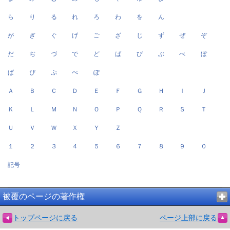
ら
り
る
れ
ろ
わ
を
ん
が
ぎ
ぐ
げ
ご
ざ
じ
ず
ぜ
ぞ
だ
ぢ
づ
で
ど
ば
び
ぶ
べ
ぼ
ぱ
ぴ
ぷ
ぺ
ぽ
Ａ
Ｂ
Ｃ
Ｄ
Ｅ
Ｆ
Ｇ
Ｈ
Ｉ
Ｊ
Ｋ
Ｌ
Ｍ
Ｎ
Ｏ
Ｐ
Ｑ
Ｒ
Ｓ
Ｔ
Ｕ
Ｖ
Ｗ
Ｘ
Ｙ
Ｚ
１
２
３
４
５
６
７
８
９
０
記号
被覆のページの著作権
トップページに戻る
ページ上部に戻る