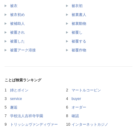
被衣
被衣初
被衣初め
被裏書人
被補助人
被襄動物
被覆され
被覆し
被覆した
被覆する
被覆アーク溶接
被覆作物
ことば検索ランキング
姉とボイン
マートルコービン
service
buyer
邂逅
オーダー
学校法人吉祥寺学園
確認
トリッシュヴァンディヴァー
インターネットカジノ