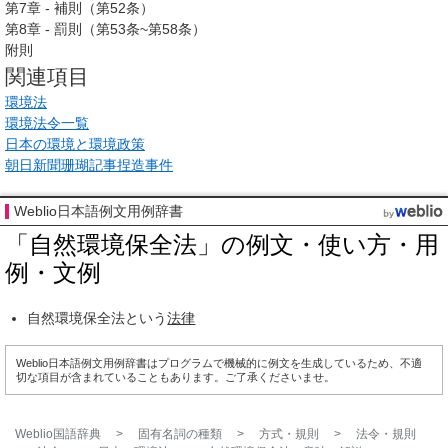
第7章 - 補則（第52条）
第8章 - 罰則（第53条~第58条）
附則
関連項目
環境法
環境法令一覧
日本の環境と環境政策
朝日新聞珊瑚記事捏造事件
Weblio日本語例文用例辞書
「自然環境保全法」の例文・使い方・用
例・文例
自然環境保全法という
法律
Weblio日本語例文用例辞書はプログラムで機械的に例文を生成しているため、不適
切な項目が含まれていることもあります。ご了承くださいませ。
Weblio国語辞典
>
固有名詞の種類
>
方式・規則
>
法令・規則