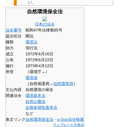
い。
自然環境保全法
日本の法令
法令番号
昭和47年法律第85号
提出区分
閣法
種類
環境法
効力
現行法
成立
1972年6月16日
公布
1972年6月22日
施行
1973年4月12日
所管
（環境庁→）
環境省
［自然保護局→
自然環境局
］
主な内容
自然環境の保全
関連法令
環境基本法
自然公園法
生物多様性基本法
など
条文リンク
自然環境保全法
-
e-Gov法令検索
テンプレートを表示