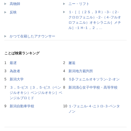
高物師
ニー・リフト
１‐［［（２Ｓ，３Ｒ）‐３‐（２‐
反映
クロロフェニル）‐２‐（４‐フルオ
ロフェニル）オキシラニル］メチ
ル］‐１Ｈ‐１，２，…
かつて在籍したアナウンサー
ことば検索ランキング
最遅
邂逅
為政者
新潟地方裁判所
新潟大学
５β‐フェニルオキソラン‐２‐オン
３，５‐ビス［３，５‐ビス（ベン
新潟清心女子中学校・高等学校
ジルオキシ）ベンジルオキシ］ベ
ンジルブロミド
新潟自動車学校
１‐フェニル‐４‐ニトロ‐３‐ペンタ
ノン