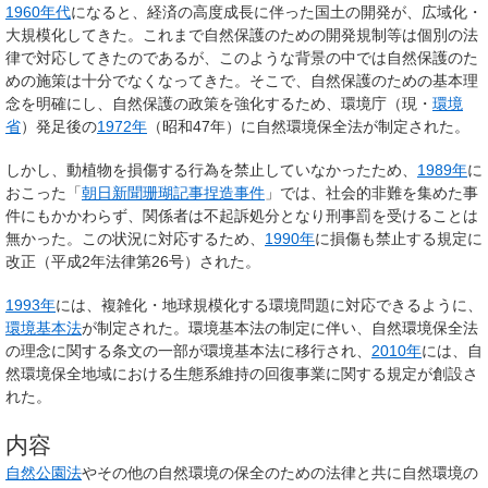
1960年代
になると、経済の高度成長に伴った国土の開発が、広域化・
大規模化してきた。これまで自然保護のための開発規制等は個別の法
律で対応してきたのであるが、このような背景の中では自然保護のた
めの施策は十分でなくなってきた。そこで、自然保護のための基本理
念を明確にし、自然保護の政策を強化するため、環境庁（現・
環境
省
）発足後の
1972年
（昭和47年）に
自然環境保全法
が制定された。
しかし、動植物を損傷する行為を禁止していなかったため、
1989年
に
おこった「
朝日新聞珊瑚記事捏造事件
」では、社会的非難を集めた事
件にもかかわらず、関係者は不起訴処分となり刑事罰を受けることは
無かった。この状況に対応するため、
1990年
に損傷も禁止する規定に
改正（平成2年法律第26号）された。
1993年
には、複雑化・地球規模化する環境問題に対応できるように、
環境基本法
が制定された。環境基本法の制定に伴い、自然環境保全法
の理念に関する条文の一部が環境基本法に移行され、
2010年
には、自
然環境保全地域における生態系維持の回復事業に関する規定が創設さ
れた。
内容
自然公園法
やその他の自然環境の保全のための法律と共に自然環境の