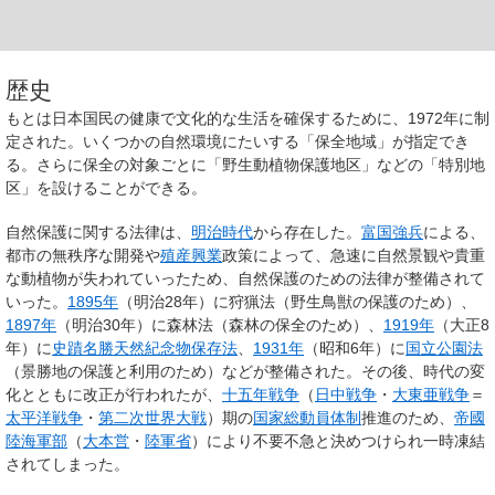
歴史
もとは日本国民の健康で文化的な生活を確保するために、1972年に制
定された。いくつかの自然環境にたいする「保全地域」が指定でき
る。さらに保全の対象ごとに「野生動植物保護地区」などの「特別地
区」を設けることができる。
自然保護に関する法律は、
明治時代
から存在した。
富国強兵
による、
都市の無秩序な開発や
殖産興業
政策によって、急速に自然景観や貴重
な動植物が失われていったため、自然保護のための法律が整備されて
いった。
1895年
（明治28年）に
狩猟法
（野生鳥獣の保護のため）、
1897年
（明治30年）に
森林法
（森林の保全のため）、
1919年
（大正8
年）に
史蹟名勝天然紀念物保存法
、
1931年
（昭和6年）に
国立公園法
（景勝地の保護と利用のため）などが整備された。その後、時代の変
化とともに改正が行われたが、
十五年戦争
（
日中戦争
・
大東亜戦争
＝
太平洋戦争
・
第二次世界大戦
）期の
国家総動員体制
推進のため、
帝國
陸海軍部
（
大本営
・
陸軍省
）により不要不急と決めつけられ一時凍結
されてしまった。