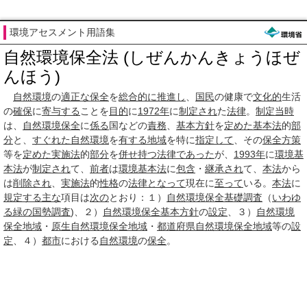
環境アセスメント用語集
自然環境保全法 (しぜんかんきょうほぜ
んほう)
自然環境
の
適正な
保全
を
総合的に
推進し
、
国民
の健康で
文化的
生活
の
確保
に
寄与する
ことを
目的
に
1972年
に
制定され
た
法律
。
制定
当時
は、
自然環境保全
に
係る
国などの
責務
、
基本方針
を
定めた
基本法
的
部
分
と、
すぐれた
自然環境
を
有する
地域
を特に
指定して
、その
保全
方策
等を
定めた
実施法
的
部分
を
併せ持つ
法律
であった
が、
1993年
に
環境基
本法
が
制定され
て、
前者
は
環境基本法
に
包含
・
継承され
て、
本法
から
は
削除され
、
実施法
的
性格
の
法律
となって
現在に
至って
いる。
本法
に
規定する
主な
項目は
次の
とおり：１）
自然環境保全基礎調査
（
いわゆ
る
緑の国勢調査
)、２）
自然環境保全
基本方針
の
設定
、３）
自然環境
保全地域
・
原生自然環境保全地域
・
都道府県自然環境保全地域
等の
設
定
、４）
都市
における
自然環境
の
保全
。