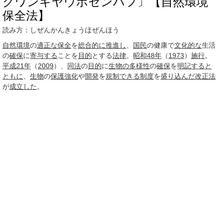
クワンキヤウホゼンハフ〕【自然環境
保全法】
読み方：しぜんかんきょうほぜんほう
自然環境
の
適正な
保全
を
総合的に
推進し
、
国民
の健康で
文化的な
生活
の
確保
に
寄与する
ことを
目的
とする
法律
。
昭和48年
（
1973
）
施行
。
平成21年
（
2009
）、
同法
の
目的
に
生物の多様性
の
確保
を
明記する
と
ともに
、
生物
の
保護
強化
や
開発
を
規制できる
制度
を
盛り込んだ
改正法
が
成立した
。