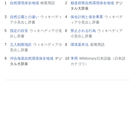
自然環境保全地域
林業用語
都道府県自然環境保全地域
デジ
タル大辞泉
自然公園との違い
ウィキペディ
保全計画と保全事業
ウィキペデ
ア小見出し辞書
ィア小見出し辞書
指定の目安
ウィキペディア小見
禁止される行為
ウィキペディア
出し辞書
小見出し辞書
立入制限地区
ウィキペディア小
環境基本法
産廃用語
見出し辞書
沖合海底自然環境保全地域
デジ
準用
Wiktionary日本語版（日本語
タル大辞泉
カテゴリ）