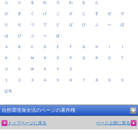
ら
り
る
れ
ろ
わ
を
ん
が
ぎ
ぐ
げ
ご
ざ
じ
ず
ぜ
ぞ
だ
ぢ
づ
で
ど
ば
び
ぶ
べ
ぼ
ぱ
ぴ
ぷ
ぺ
ぽ
Ａ
Ｂ
Ｃ
Ｄ
Ｅ
Ｆ
Ｇ
Ｈ
Ｉ
Ｊ
Ｋ
Ｌ
Ｍ
Ｎ
Ｏ
Ｐ
Ｑ
Ｒ
Ｓ
Ｔ
Ｕ
Ｖ
Ｗ
Ｘ
Ｙ
Ｚ
１
２
３
４
５
６
７
８
９
０
記号
自然環境保全法のページの著作権
トップページに戻る
ページ上部に戻る