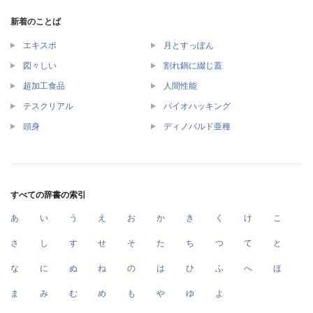
新着のことば
エキスポ
月とすっぽん
図々しい
割れ鍋に綴じ蓋
超加工食品
人間性能
テスクリアル
バイオハッキング
頭身
ディノバルド亜種
すべての辞書の索引
あ
い
う
え
お
か
き
く
け
こ
さ
し
す
せ
そ
た
ち
つ
て
と
な
に
ぬ
ね
の
は
ひ
ふ
へ
ほ
ま
み
む
め
も
や
ゆ
よ