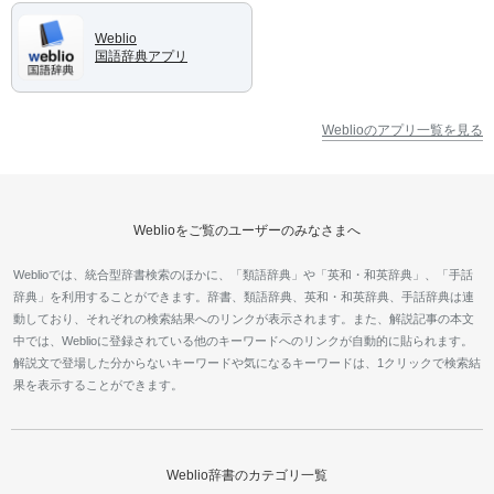
Weblio
国語辞典アプリ
Weblioのアプリ一覧を見る
Weblioをご覧のユーザーのみなさまへ
Weblioでは、統合型辞書検索のほかに、「類語辞典」や「英和・和英辞典」、「手話
辞典」を利用することができます。辞書、類語辞典、英和・和英辞典、手話辞典は連
動しており、それぞれの検索結果へのリンクが表示されます。また、解説記事の本文
中では、Weblioに登録されている他のキーワードへのリンクが自動的に貼られます。
解説文で登場した分からないキーワードや気になるキーワードは、1クリックで検索結
果を表示することができます。
Weblio辞書のカテゴリ一覧