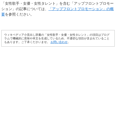
「女性歌手・女優・女性タレント」を含む「アップフロントプロモー
ション」の記事については、
「アップフロントプロモーション」の概
要
を参照ください。
ウィキペディア小見出し辞書の「女性歌手・女優・女性タレント」の項目はプログ
ラムで機械的に意味や本文を生成しているため、不適切な項目が含まれていること
もあります。ご了承くださいませ。
お問い合わせ
。