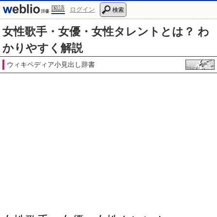
国語
ログイン
検索
女性歌手・女優・女性タレントとは？ わ
かりやすく解説
ウィキペディア小見出し辞書