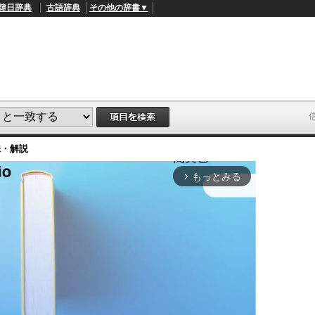
韓日辞典
古語辞典
その他の辞書▼
味・解説
もっとみる
arrow_forward_ios