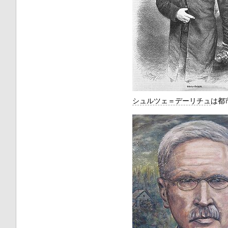
シュルツェ＝デーリチュ
は都