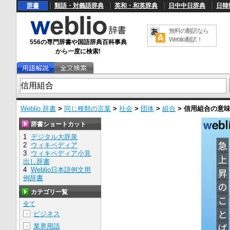
辞書
類語・対義語辞典
英和・和英辞典
日中中日辞典
日韓
無料の翻訳なら
Weblio翻訳！
556の専門辞書や国語辞典百科事典
から一度に検索!
Weblio 辞書
>
同じ種類の言葉
>
社会
>
団体
>
組合
>
信用組合
の意
辞書ショートカット
1
デジタル大辞泉
2
ウィキペディア
3
ウィキペディア小見
出し辞書
4
Weblio日本語例文用
例辞書
カテゴリ一覧
全て
ビジネス
＋
業界用語
＋