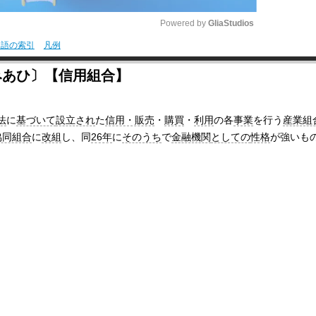
Powered by 
GliaStudios
用語の索引
凡例
M
みあひ〕【信用組合】
u
t
法
に
基づいて
設立され
た
信用・販売
・
購買
・
利用
の各
事業
を行う
産業組
e
協同組合
に
改組
し、同
26年
に
そのうち
で
金融機関
としての
性格
が強いも