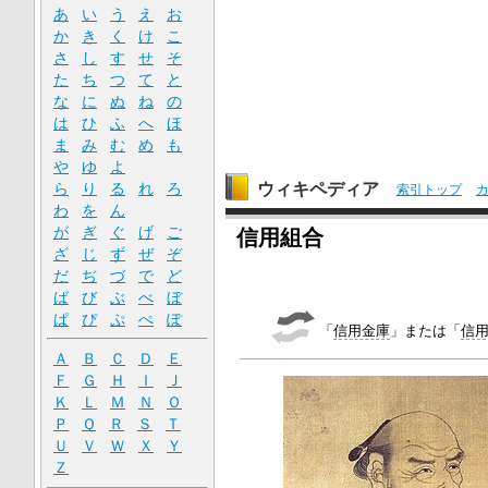
あ
い
う
え
お
か
き
く
け
こ
さ
し
す
せ
そ
た
ち
つ
て
と
な
に
ぬ
ね
の
は
ひ
ふ
へ
ほ
ま
み
む
め
も
や
ゆ
よ
ウィキペディア
ら
り
る
れ
ろ
索引トップ
わ
を
ん
が
ぎ
ぐ
げ
ご
信用組合
ざ
じ
ず
ぜ
ぞ
だ
ぢ
づ
で
ど
ば
び
ぶ
べ
ぼ
ぱ
ぴ
ぷ
ぺ
ぽ
「
信用金庫
」または「
信
Ａ
Ｂ
Ｃ
Ｄ
Ｅ
Ｆ
Ｇ
Ｈ
Ｉ
Ｊ
Ｋ
Ｌ
Ｍ
Ｎ
Ｏ
Ｐ
Ｑ
Ｒ
Ｓ
Ｔ
Ｕ
Ｖ
Ｗ
Ｘ
Ｙ
Ｚ