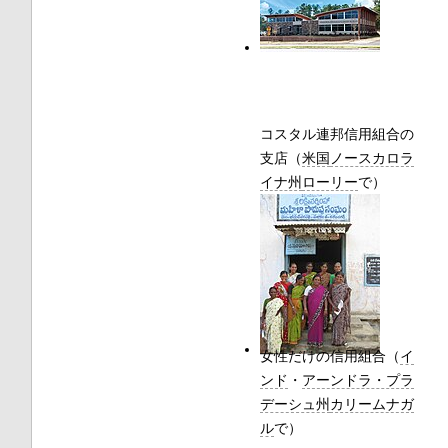
コスタル連邦信用組合の
支店（
米国
ノースカロラ
イナ州
ローリー
で）
女性だけの信用組合（
イ
ンド
・
アーンドラ・プラ
デーシュ州
カリームナガ
ル
で）