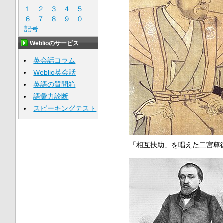
１
２
３
４
５
６
７
８
９
０
記号
Weblioのサービス
英会話コラム
Weblio英会話
英語の質問箱
語彙力診断
スピーキングテスト
「相互扶助」を唱えた
二宮尊