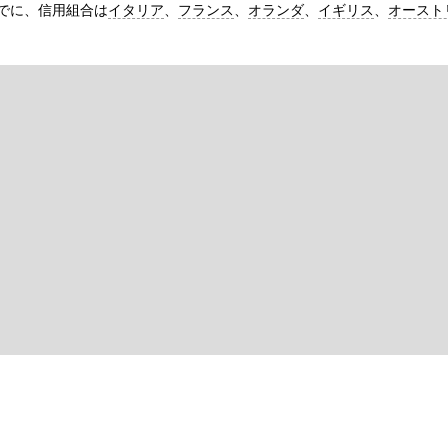
でに、信用組合は
イタリア
、
フランス
、
オランダ
、
イギリス
、
オースト