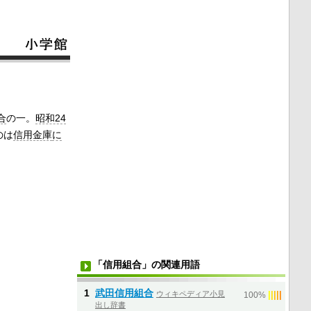
合
の一。
昭和24
のは
信用金庫
に
「信用組合」の関連用語
1
武田信用組合
ウィキペディア小見
|
|
|
|
|
100%
出し辞書