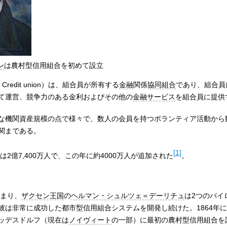
ン
は農村型信用組合を初めて設立
:
Credit union
）は、組合員が所有する
金融
関係
協同組合
であり、組合員
て運営、競争力のある金利およびその他の
金融サービス
を組合員に提供
な機関資産規模の点で様々で、数人の会員を持つボランティア活動から
関まである。
[
1
]
は2億7,400万人で、この年に約4000万人が追加された
。
始まり、
ザクセン王国
の
ヘルマン・シュルツェ＝デーリチュ
は2つのパイ
彼は非常に成功した都市型信用組合システムを開発し続けた。1864年
ッデスドルフ（現在は
ノイヴィート
の一部）に最初の農村型信用組合を設