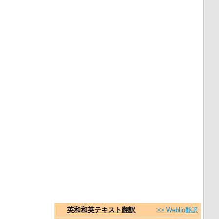
英和和英テキスト翻訳
>> Weblio翻訳