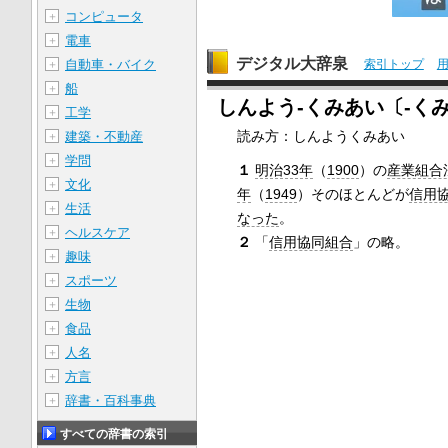
コンピュータ
＋
電車
＋
デジタル大辞泉
自動車・バイク
索引トップ
＋
船
＋
しんよう‐くみあい〔‐く
工学
＋
読み方：しんようくみあい
建築・不動産
＋
学問
＋
１
明治33年
（
1900
）の
産業組合
文化
＋
年
（
1949
）そのほとんどが
信用
生活
＋
なった
。
ヘルスケア
＋
２
「
信用協同組合
」の略。
趣味
＋
スポーツ
＋
生物
＋
食品
＋
人名
＋
方言
＋
辞書・百科事典
＋
すべての辞書の索引