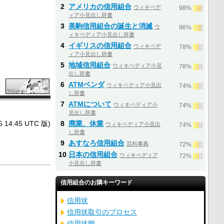
2
アメリカの信用組合
ウィキペデ
|
|
|
|
|
98%
ィア小見出し辞書
3
美駒信用組合の誕生と消滅
ウ
|
|
|
|
|
96%
ィキペディア小見出し辞書
4
イギリスの信用組合
ウィキペデ
|
|
|
|
|
78%
ィア小見出し辞書
5
地域信用組合
ウィキペディア小見
|
|
|
|
|
78%
出し辞書
6
ATMベンダ
ウィキペディア小見出
|
|
|
|
|
74%
し辞書
7
ATMについて
ウィキペディア小
|
|
|
|
|
74%
見出し辞書
4:45 UTC 版)
8
廃業、休業
ウィキペディア小見出
|
|
|
|
|
74%
し辞書
9
あすなろ信用組合
百科事典
|
|
|
|
|
72%
10
日本の信用組合
ウィキペディア
|
|
|
|
|
72%
小見出し辞書
信用組合のお隣キーワード
信用状
信用状取引のプロセス
信用状態