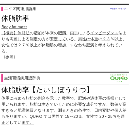
エイズ関連用語集
体脂肪率
Body fat mass
【概要】
体脂肪
の
増加
が本来の
肥満
。
両手
による
インピーダンス
法よ
りも両踵による
測定
の方が
安定して
いる。
男性
は
体重
の
２３
％以上、
女性
では
２７
％以上が
体脂肪
の
増加
、すなわち
肥満
と
考えられ
てい
る。
《参照》
生活習慣病用語辞典
体脂肪率【たいしぼうりつ】
体重
に
占め
る
脂肪
の
割合
を
示した
数字
で、
肥満
や
過体重
の
指標
として
用いられ
ます。
脂肪
は
生きて
いくため
に
必要な
成分
ですが、
数値
が高
すぎると
肥満体
質
となります
。
測る
ときの
条件
で、
日内変動
や
個人差
も
あります
が、QUPiO では
男性
で
15
～
20％
、
女性
で
20
～
25％
を
適
正
としてい
ます。