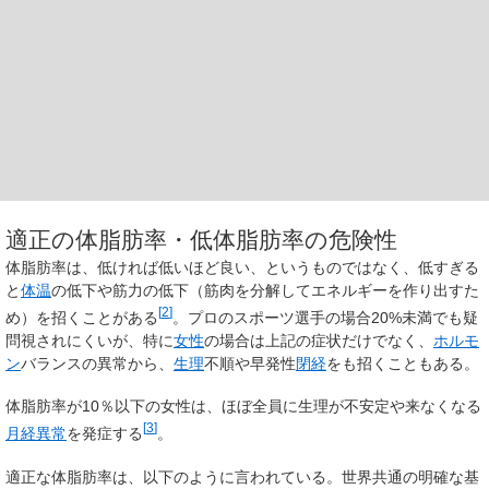
適正の体脂肪率・低体脂肪率の危険性
体脂肪率は、低ければ低いほど良い、というものではなく、低すぎる
と
体温
の低下や筋力の低下（筋肉を分解してエネルギーを作り出すた
[
2
]
め）を招くことがある
。プロのスポーツ選手の場合20%未満でも疑
問視されにくいが、特に
女性
の場合は上記の症状だけでなく、
ホルモ
ン
バランスの異常から、
生理
不順や早発性
閉経
をも招くこともある。
体脂肪率が10％以下の女性は、ほぼ全員に生理が不安定や来なくなる
[
3
]
月経異常
を発症する
。
適正な体脂肪率は、以下のように言われている。世界共通の明確な基