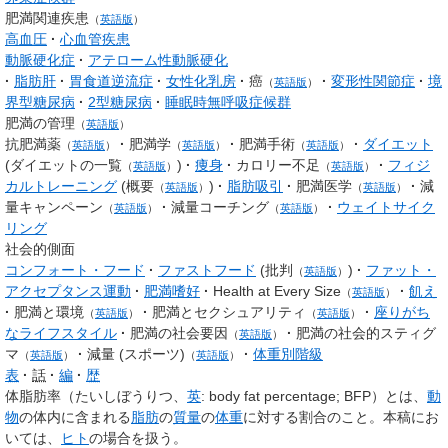
肥満関連疾患
（
英語版
）
高血圧
心血管疾患
動脈硬化症
アテローム性動脈硬化
脂肪肝
胃食道逆流症
女性化乳房
癌
変形性関節症
境
（
英語版
）
界型糖尿病
2型糖尿病
睡眠時無呼吸症候群
肥満の管理
（
英語版
）
抗肥満薬
肥満学
肥満手術
ダイエット
（
英語版
）
（
英語版
）
（
英語版
）
(
ダイエットの一覧
)
痩身
カロリー不足
フィジ
（
英語版
）
（
英語版
）
カルトレーニング
(
概要
)
脂肪吸引
肥満医学
減
（
英語版
）
（
英語版
）
量キャンペーン
減量コーチング
ウェイトサイク
（
英語版
）
（
英語版
）
リング
社会的側面
コンフォート・フード
ファストフード
(
批判
)
ファット・
（
英語版
）
アクセプタンス運動
肥満嗜好
Health at Every Size
飢え
（
英語版
）
肥満と環境
肥満とセクシュアリティ
座りがち
（
英語版
）
（
英語版
）
なライフスタイル
肥満の社会要因
肥満の社会的スティグ
（
英語版
）
マ
減量 (スポーツ)
体重別階級
（
英語版
）
（
英語版
）
表
話
編
歴
体脂肪率
（たいしぼうりつ、
英
:
body fat percentage; BFP
）とは、
動
物
の体内に含まれる
脂肪
の
質量
の
体重
に対する割合のこと。本稿にお
いては、
ヒト
の場合を扱う。