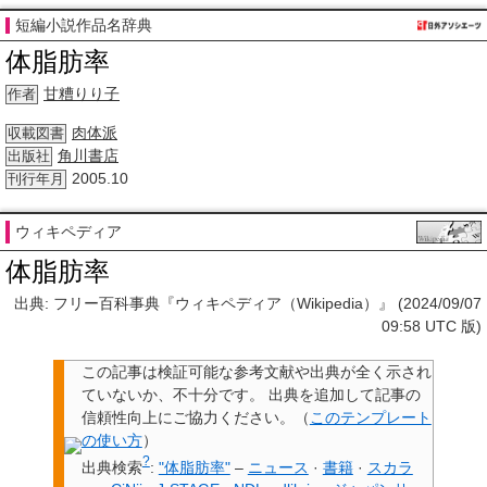
短編小説作品名辞典
体脂肪率
甘糟りり子
作者
肉体派
収載図書
角川書店
出版社
2005.10
刊行年月
ウィキペディア
体脂肪率
出典: フリー百科事典『ウィキペディア（Wikipedia）』 (2024/09/07
09:58 UTC 版)
この記事は検証可能な参考文献や出典が全く示され
ていないか、不十分です。
出典を追加して記事の
信頼性向上にご協力ください。
（
このテンプレート
の使い方
）
?
出典検索
:
"体脂肪率"
–
ニュース
·
書籍
·
スカラ