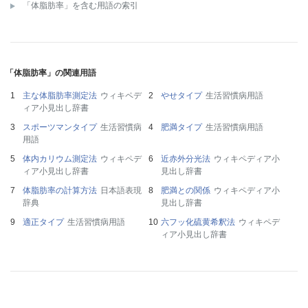
「体脂肪率」を含む用語の索引
「体脂肪率」の関連用語
主な体脂肪率測定法
ウィキペデ
やせタイプ
生活習慣病用語
ィア小見出し辞書
スポーツマンタイプ
生活習慣病
肥満タイプ
生活習慣病用語
用語
体内カリウム測定法
ウィキペデ
近赤外分光法
ウィキペディア小
ィア小見出し辞書
見出し辞書
体脂肪率の計算方法
日本語表現
肥満との関係
ウィキペディア小
辞典
見出し辞書
適正タイプ
生活習慣病用語
六フッ化硫黄希釈法
ウィキペデ
ィア小見出し辞書