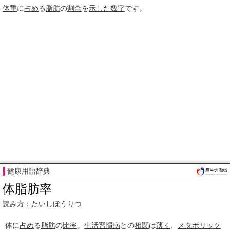
体重
に
占め
る
脂肪
の
割合
を
示した
数字
です。
健康用語辞典
体脂肪率
読み方
：
たいしぼうりつ
体に
占め
る
脂肪
の
比率
。
生活習慣病
との
相関
は
薄く
、
メタボリック