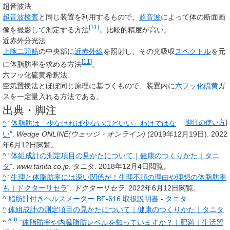
超音波法
超音波検査
と同じ装置を利用するもので、
超音波
によって体の断面画
[
11
]
像を撮影して測定する方法
。比較的精度が高い。
近赤外分光法
上腕二頭筋
の中央部に
近赤外線
を照射し、その光吸収
スペクトル
を元
[
11
]
に体脂肪率を求める方法
。
六フッ化硫黄希釈法
空気置換法とほぼ同じ原理に基づくもので、装置内に
六フッ化硫黄
ガ
スを一定量入れる方法である。
出典・脚注
^
“
体脂肪は「少なければ少ないほどいい」わけではな
[
脚注の使い方
]
い
”.
Wedge ONLINE(ウェッジ・オンライン)
(2019年12月19日).
2022
年6月12日
閲覧。
^
“
体組成計の測定項目の見かたについて｜健康のつくりかた｜タニ
タ
”.
www.tanita.co.jp
. タニタ.
2018年12月4日
閲覧。
^
“
生理と体脂肪率には深い関係が！生理不順の理由や理想の体脂肪率
も｜ドクターリセラ
”.
ドクターリセラ
.
2022年6月12日
閲覧。
^
脂肪計付きヘルスメーター BF-616 取扱説明書 - タニタ
^
体組成計の測定項目の見かたについて｜健康のつくりかた｜タニタ
a
b
^
“
体脂肪率や内臓脂肪レベルを知っていますか？｜肥満｜生活習