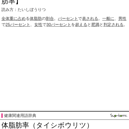
肪率】
読み方：たいしぼうりつ
全体
重に
占め
る
体脂肪
の
割合
。
パーセント
で
表される
。
一般に
、
男性
で
25
パーセント
、
女性
で
30
パーセント
を
超える
と
肥満
と
判定される
。
健康関連用語辞典
体脂肪率（タイシボウリツ）