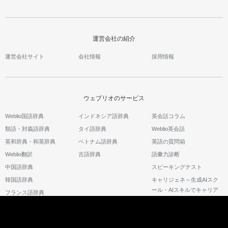
運営会社の紹介
運営会社サイト
会社情報
採用情報
ウェブリオのサービス
Weblio国語辞典
インドネシア語辞典
英会話コラム
類語・対義語辞典
タイ語辞典
Weblio英会話
英和辞典・和英辞典
ベトナム語辞典
英語の質問箱
Weblio翻訳
古語辞典
語彙力診断
中国語辞典
スピーキングテスト
韓国語辞典
キャリジェネ～生成AIスク
ール・AIスキルでキャリア
フランス語辞典
アップ～