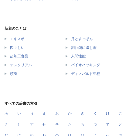
新着のことば
エキスポ
月とすっぽん
図々しい
割れ鍋に綴じ蓋
超加工食品
人間性能
テスクリアル
バイオハッキング
頭身
ディノバルド亜種
すべての辞書の索引
あ
い
う
え
お
か
き
く
け
こ
さ
し
す
せ
そ
た
ち
つ
て
と
な
に
ぬ
ね
の
は
ひ
ふ
へ
ほ