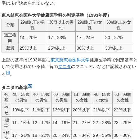
準は未だ決められていない。
東京慈恵会医科大学健康医学科の判定基準（1993年度）
29歳以下の男
30歳以上の男
29歳以下の女
30歳以上の女
分類
性
性
性
性
適正範
14 - 20%
17 - 23%
17 - 24%
20 - 27%
囲
25%以上
25%以上
30%以上
30%以上
肥満
上記の基準は1993年度に
東京慈恵会医科大学
健康医学科で判定基準と
して使用されている値。昔の
タニタ
のマニュアルなどに記載されてい
[
4
]
る
。
[
5
]
タニタの基準
分
18 - 39歳
40 - 59歳
60 - 99歳
18 - 39歳
40 - 59歳
60 - 99歳
類
の男性
の男性
の男性
の女性
の女性
の女性
や
10%以下
11%以下
13%以下
20%以下
21%以下
22%以下
せ
-標
11 - 16%
12 - 17%
14 - 19%
21 - 27%
22 - 28%
23 - 29%
準
+標
17 - 21%
18 - 22%
20 - 24%
28 - 34%
29 - 35%
30 - 36%
準