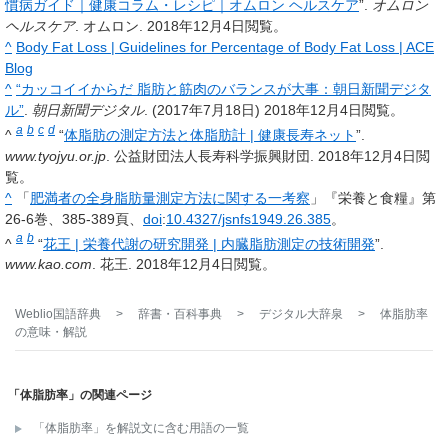
慣病ガイド｜健康コラム・レシピ｜オムロン ヘルスケア
”.
オムロン
ヘルスケア
. オムロン.
2018年12月4日
閲覧。
^
Body Fat Loss | Guidelines for Percentage of Body Fat Loss | ACE
Blog
^
“カッコイイからだ 脂肪と筋肉のバランスが大事：朝日新聞デジタ
ル”
.
朝日新聞デジタル
. (2017年7月18日)
2018年12月4日
閲覧。
a
b
c
d
^
“
体脂肪の測定方法と体脂肪計 | 健康長寿ネット
”.
www.tyojyu.or.jp
. 公益財団法人長寿科学振興財団.
2018年12月4日
閲
覧。
^
「
肥満者の全身脂肪量測定方法に関する一考察
」『栄養と食糧』第
26-6巻、385-389頁、
doi
:
10.4327/jsnfs1949.26.385
。
a
b
^
“
花王 | 栄養代謝の研究開発 | 内臓脂肪測定の技術開発
”.
www.kao.com
. 花王.
2018年12月4日
閲覧。
Weblio国語辞典
>
辞書・百科事典
>
デジタル大辞泉
>
体脂肪率
の意味・解説
「体脂肪率」の関連ページ
「体脂肪率」を解説文に含む用語の一覧