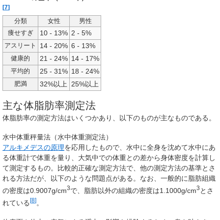
[
7
]
分類
女性
男性
10 - 13%
2 - 5%
痩せすぎ
14 - 20%
6 - 13%
アスリート
21 - 24%
14 - 17%
健康的
25 - 31%
18 - 24%
平均的
32%以上
25%以上
肥満
主な体脂肪率測定法
体脂肪率の測定方法はいくつかあり、以下のものが主なものである。
水中体重秤量法（水中体重測定法）
アルキメデスの原理
を応用したもので、水中に全身を沈めて水中にあ
る体重計で体重を量り、大気中での体重との差から身体密度を計算し
て測定するもの。比較的正確な測定方法で、他の測定方法の基準とさ
れる方法だが、以下のような問題点がある。なお、一般的に脂肪組織
3
3
の密度は0.9007g/cm
で、脂肪以外の組織の密度は1.1000g/cm
とさ
[
8
]
れている
。