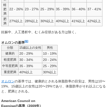
軽
22 - 26%
23 - 27%
25 - 29%
35 - 39%
36 - 40%
37 - 41%
肥
満
肥
27%以上
28%以上
30%以上
40%以上
41%以上
42%以上
満
妊娠中、人工透析中、むくみ症状がある方は除く。
[
6
]
オムロンの基準
分類
15歳以上の女性
男性
20 - 29%
10 - 19%
健康的
30 - 34%
20 - 24%
軽度肥満
35 - 39%
25 - 29%
中等度肥満
40%以上
30%以上
重度肥満
オムロン
の基準では、健康的とされる体脂肪率の目安は、男性は10〜
19%、15歳以上の女性は20〜29%であり、体脂肪率がそれ以上になる
と、肥満とされる。
American Council on
Exerciseの基準（2009年）