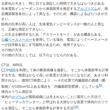
る変化が大きく、同じ日でも測定した時間で大きなばらつきがある。
生体電気インピーダンスから体脂肪率を推定する
アルゴリズム
が、測
定機器製造各社によって異なる。そのため、機器によるばらつきが大
きい。
筋肉の比率が高い人は、生体電気インピーダンスが一般の人と異な
り、正確な測定ができない。
この欠点を解消するため「アスリートモード」がある機器もある。
心臓ペースメーカー
を使用している場合、電流によってペースメーカ
ーが誤作動を起こす可能性があるため、使用できない。
その他の方法
その他の方法としては、以下のようなものがある。
CT法、MRI法
CT
や
MRI
を利用して体の断面画像を撮影し、そこから体脂肪率を計算
する方法。精度はかなり高いが装置が大掛かりになるため、あまり利
用されない。腹部CT検査により、へその位置で内臓脂肪の面積（断
[
6
]
面積）が100cm²以上ある場合を「内臓脂肪型肥満」としている
。
体内カリウム測定法
体内の
カリウム
が脂肪組織には含まれないことに着目した方法で、
「ヒューマンカウンター」と呼ばれる大掛かりな装置で体内のカリウ
[
10
]
ムを測定し、そこから体脂肪率を計算する方法
。