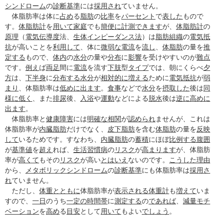
シンドローム
の
診断
基準
には
採用され
ていません。
体脂肪率は体に
占め
る
脂肪
の
比率
を
パーセント
で
表した
もので
す。
体脂肪計
を
用いて
家庭
でも
簡便に
計測
できます
が、
体脂肪計
の
原理
（
電気伝導度
法、
生体インピーダンス法
）は
脂肪組織
の
電気抵
抗
が高いことを
利用して
、体に
微弱な
電流
を
流し
、
体脂肪
の量を
推
定する
もので、
体内
の
水分
の量や
分布
に
影響
を受けやすいのが
難点
です。
例え
ば
両足
間に
電流
を流す
下肢
型
タイプ
では、朝にくらべ
夕
方
は、
下半身
に
分布する
水分
が
相対的に
増える
ために
電気抵抗
が
弱
まり
、体脂肪率は
低めに
出ます
。
食事
などで
水分
を
摂取した
後は
同
様に
低く
、また
排尿
後、
入浴
や
運動
などによる
脱水
後は
逆に
高めに
出ます
。
体脂肪率と
健康障害
には
明確な
相関
が
認められ
ませんが、これは
体脂肪率が
内臓脂肪
だけでなく、
皮下脂肪
を含む
体脂肪
の量を
反映
して
いるためです。すなわち、
内臓脂肪
の
蓄積
にほぼ
比例する
腹囲
が
基準値
を
超え
れば、
生活習慣病
の
リスク
が
高まります
が、体脂肪
率が
高くて
もその
リスク
が高い
とはいえ
ないのです。
こうした
理由
から、
メタボリックシンドローム
の
診断
基準
にも体脂肪率は
採用さ
れ
ていません。
ただし、
体重
とともに
体脂肪率が
表示される
体重計
も
増えて
いま
すので、
一日
のうち
一定の
時間帯
に
測定する
の
であれば
、
減量
モチ
ベーション
を
高め
る
目安
として
用いて
もよい
でしょう
。