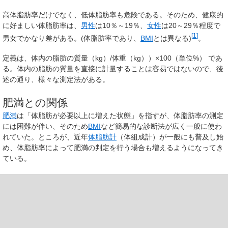
高体脂肪率だけでなく、低体脂肪率も危険である。そのため、健康的
に好ましい体脂肪率は、
男性
は
10％～19％
、
女性
は
20～29％
程度で
[
1
]
男女でかなり差がある。(体脂肪率であり、
BMI
とは異なる)
。
定義は、体内の脂肪の質量（kg）/体重（kg））×100（単位%） であ
る。体内の脂肪の質量を直接に計量することは容易ではないので、後
述の通り、様々な測定法がある。
肥満との関係
肥満
は「体脂肪が必要以上に増えた状態」を指すが、体脂肪率の測定
には困難が伴い、そのため
BMI
など簡易的な診断法が広く一般に使わ
れていた。ところが、近年
体脂肪計
（体組成計）が一般にも普及し始
め、体脂肪率によって肥満の判定を行う場合も増えるようになってき
ている。