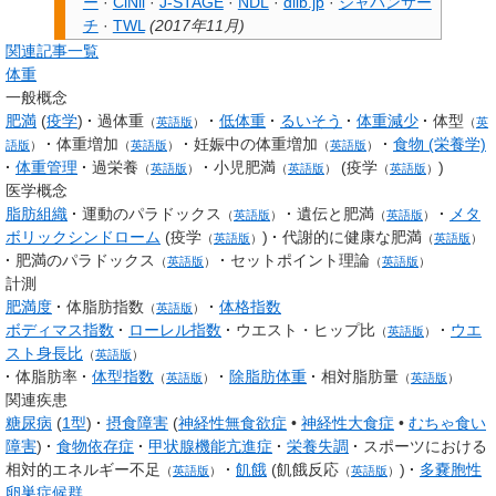
ー
·
CiNii
·
J-STAGE
·
NDL
·
dlib.jp
·
ジャパンサー
チ
·
TWL
(
2017年11月
)
関連記事一覧
体重
一般概念
肥満
(
疫学
)
過体重
低体重
るいそう
体重減少
体型
（
英語版
）
（
英
体重増加
妊娠中の体重増加
食物 (栄養学)
語版
）
（
英語版
）
（
英語版
）
体重管理
過栄養
小児肥満
(
疫学
)
（
英語版
）
（
英語版
）
（
英語版
）
医学概念
脂肪組織
運動のパラドックス
遺伝と肥満
メタ
（
英語版
）
（
英語版
）
ボリックシンドローム
(
疫学
)
代謝的に健康な肥満
（
英語版
）
（
英語版
）
肥満のパラドックス
セットポイント理論
（
英語版
）
（
英語版
）
計測
肥満度
体脂肪指数
体格指数
（
英語版
）
ボディマス指数
ローレル指数
ウエスト・ヒップ比
ウエ
（
英語版
）
スト身長比
（
英語版
）
体脂肪率
体型指数
除脂肪体重
相対脂肪量
（
英語版
）
（
英語版
）
関連疾患
糖尿病
(
1型
)
摂食障害
(
神経性無食欲症
•
神経性大食症
•
むちゃ食い
障害
)
食物依存症
甲状腺機能亢進症
栄養失調
スポーツにおける
相対的エネルギー不足
飢餓
(
飢餓反応
)
多嚢胞性
（
英語版
）
（
英語版
）
卵巣症候群