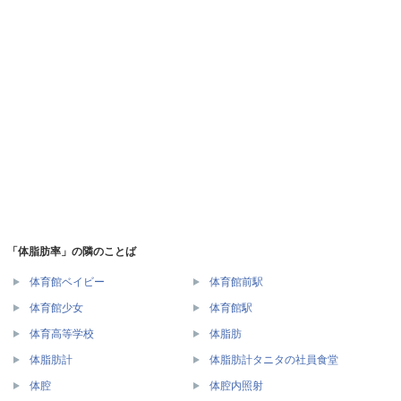
「体脂肪率」の隣のことば
体育館ベイビー
体育館前駅
体育館少女
体育館駅
体育高等学校
体脂肪
体脂肪計
体脂肪計タニタの社員食堂
体腔
体腔内照射