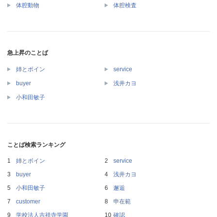
体腔動物
体腔検査
急上昇のことば
姉とボイン
service
buyer
浅井カヨ
小和田敏子
ことば検索ランキング
姉とボイン
service
buyer
浅井カヨ
小和田敏子
邂逅
customer
申在範
学校法人吉祥寺学園
確認