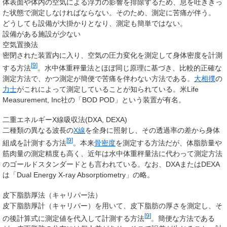
体表面や体内の空気による浮力の影響を排除するため、息を吐ききっ
た状態で測定しなければならない。そのため、測定に苦痛が伴う。
どうしても設備が大掛かりとなり、測定も簡単ではない。
設備がある施設が少ない
空気置換法
密閉された装置内に入り、空気の圧力変化を測定して身体密度を計測
[
9
]
する方法
。水中体重秤量法とほぼ同じ原理に基づき、比較的正確な
測定方法で、かつ測定が簡便で苦痛を伴わない方法である。
大相撲
の
力士
がこれによって測定していることが知られている。米Life
Measurement, Inc社の「BOD POD」という装置が有名。
二重エネルギーX線吸収法(DXA, DEXA)
二種類の異なる波長の
X線
を全身に照射し、その透過率の差から身体
[
9
]
組成を計測する方法
。本来
骨密度
を測定する方法だが、体脂肪量や
筋肉量の測定精度も高く、近年は水中体重秤量法に代わって測定方法
のゴールドスタンダードとも言われている。なお、DXAまたはDEXA
は「Dual Energy X-ray Absorptiometry」の略。
皮下脂肪厚法（キャリパー法）
皮下脂肪厚計（キャリパー）を用いて、皮下脂肪の厚さを測定し、そ
[
9
]
の後計算式に測定値を代入して計測する方法
。簡便な方法である