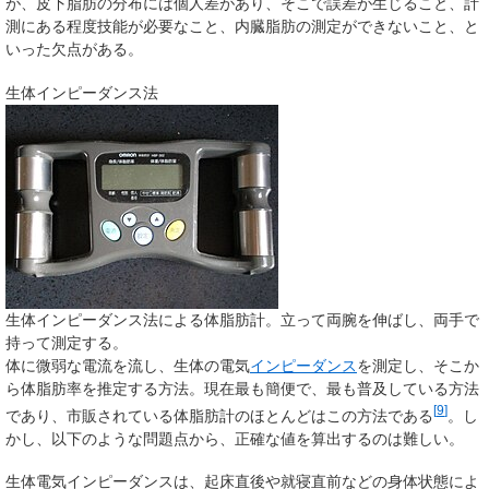
が、皮下脂肪の分布には個人差があり、そこで誤差が生じること、計
測にある程度技能が必要なこと、内臓脂肪の測定ができないこと、と
いった欠点がある。
生体インピーダンス法
生体インピーダンス法による体脂肪計。立って両腕を伸ばし、両手で
持って測定する。
体に微弱な電流を流し、生体の電気
インピーダンス
を測定し、そこか
ら体脂肪率を推定する方法。現在最も簡便で、最も普及している方法
[
9
]
であり、市販されている体脂肪計のほとんどはこの方法である
。し
かし、以下のような問題点から、正確な値を算出するのは難しい。
生体電気インピーダンスは、起床直後や就寝直前などの身体状態によ