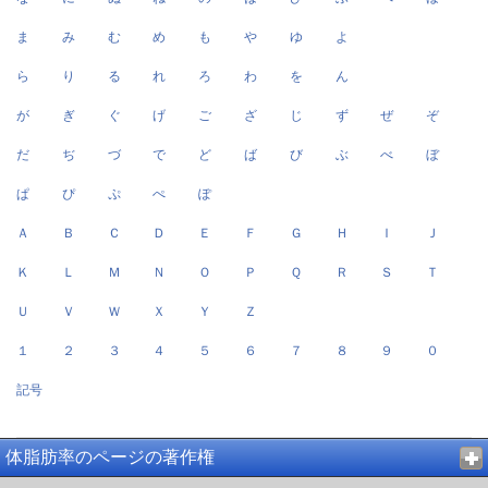
ま
み
む
め
も
や
ゆ
よ
ら
り
る
れ
ろ
わ
を
ん
が
ぎ
ぐ
げ
ご
ざ
じ
ず
ぜ
ぞ
だ
ぢ
づ
で
ど
ば
び
ぶ
べ
ぼ
ぱ
ぴ
ぷ
ぺ
ぽ
Ａ
Ｂ
Ｃ
Ｄ
Ｅ
Ｆ
Ｇ
Ｈ
Ｉ
Ｊ
Ｋ
Ｌ
Ｍ
Ｎ
Ｏ
Ｐ
Ｑ
Ｒ
Ｓ
Ｔ
Ｕ
Ｖ
Ｗ
Ｘ
Ｙ
Ｚ
１
２
３
４
５
６
７
８
９
０
記号
体脂肪率のページの著作権