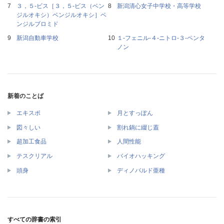
３，５‐ビス［３，５‐ビス（ベン
新潟清心女子中学校・高等学校
ジルオキシ）ベンジルオキシ］ベ
ンジルブロミド
新潟自動車学校
１‐フェニル‐４‐ニトロ‐３‐ペンタ
ノン
新着のことば
エキスポ
月とすっぽん
図々しい
割れ鍋に綴じ蓋
超加工食品
人間性能
テスクリアル
バイオハッキング
頭身
ディノバルド亜種
すべての辞書の索引