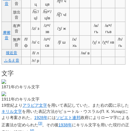
/t͡ʃʰ/
ч
音
音
ц
цв
/t͡sʼ/
/t͡sʷʼ/
放出
/t͡ʃʼ/
чI
音
цI
цIв
/zʷ/
/ʁ/
/ʁʷ/
有声
/z/
з
/ʒ/
ж
音
зв
гъ
гъв
摩擦
音
/f/
/sʷ/
/x/
/h/
無声
/s/
с
/ʃ/
ш
/χ/
х
/χʷ/
хв
音
ф
св
хь
гь
/l/
л
/w/
в
接近音
/r/
р
ふるえ音
文字
1871年のキリル文字
1911年のキリル文字
19世紀より
アラビア文字
を用いて表記していた。また右の図に示した
キリル文字
を用いた表記方法がピョートル・ウスラル(
П. К. Услар
)に
より考案された。
1928年
には
ソビエト連邦
政府によりローマ字による
[3]
正書法が定められた
。その後
1938年
にキリル文字を用いた現行の正
[4]