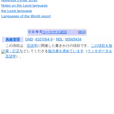
Appendix:Cyrillic script
Notes on the Lezgi language
the Lezgi language
Languages of the World report
表
話
編
歴
コーカサス諸語
[
表示
]
GND
:
4107054-9
NDL
:
00569434
典拠管理
この項目は、
言語学
に関連した
書きかけの項目
です。
この項目を加
筆・訂正
などしてくださる
協力者を求めています
（
ウィキポータル
言語学
）。