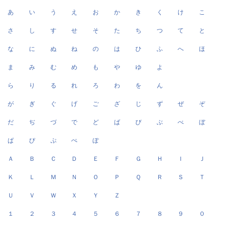
あ
い
う
え
お
か
き
く
け
こ
さ
し
す
せ
そ
た
ち
つ
て
と
な
に
ぬ
ね
の
は
ひ
ふ
へ
ほ
ま
み
む
め
も
や
ゆ
よ
ら
り
る
れ
ろ
わ
を
ん
が
ぎ
ぐ
げ
ご
ざ
じ
ず
ぜ
ぞ
だ
ぢ
づ
で
ど
ば
び
ぶ
べ
ぼ
ぱ
ぴ
ぷ
ぺ
ぽ
Ａ
Ｂ
Ｃ
Ｄ
Ｅ
Ｆ
Ｇ
Ｈ
Ｉ
Ｊ
Ｋ
Ｌ
Ｍ
Ｎ
Ｏ
Ｐ
Ｑ
Ｒ
Ｓ
Ｔ
Ｕ
Ｖ
Ｗ
Ｘ
Ｙ
Ｚ
１
２
３
４
５
６
７
８
９
０