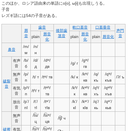
このほか、ロシア語由来の単語にо
[o]
, ы
[ɨ]
も出現しうる。
子音
レズギ語には54の子音がある。
歯音
軟口蓋音
口蓋垂音
唇
後部歯
声門
唇音
唇音
音
茎音
音
plain
plain
plain
唇音化
化
化
/m/
/n/
鼻音
м
н
/b/
/d/
/dʷ/
/gʷ/
有声
/g/
г
音
б
д
дв
гв
/p/
/kʷ/
/q/
/qʷ/
無声
/t/
т
/tʷ/
тв
/k/
к
/ʔ/
ъ
音
п
кв
къ
къв
破裂
音
/pʰ/
/tʷʰ/
/kʰ/
/kʷʰ/
/qʰ/
/qʷʰ/
有気
/tʰ/
т
音
п
тв
к
кв
хъ
хъв
/pʼ/
/tʼ/
/tʷʼ/
/kʼ/
/kʷʼ/
/qʼ/
/qʷʼ/
放出
音
пI
тI
тIв
кI
кIв
кь
кьв
/t͡s/
/t͡sʷ/
無声
/t͡ʃ/
ч
音
ц
цв
/t͡sʰ/
/t͡sʷʰ/
破擦
有気