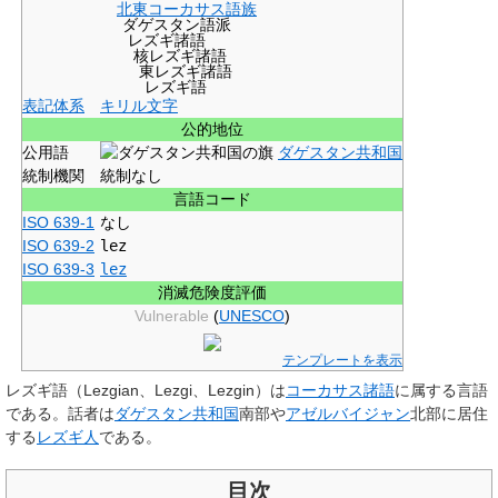
北東コーカサス語族
ダゲスタン語派
レズギ諸語
核レズギ諸語
東レズギ諸語
レズギ語
表記体系
キリル文字
公的地位
公用語
ダゲスタン共和国
統制機関
統制なし
言語コード
ISO 639-1
なし
ISO 639-2
lez
ISO 639-3
lez
消滅危険度評価
Vulnerable
(
UNESCO
)
テンプレートを表示
レズギ語
（Lezgian、Lezgi、Lezgin）は
コーカサス諸語
に属する言語
である。話者は
ダゲスタン共和国
南部や
アゼルバイジャン
北部に居住
する
レズギ人
である。
目次