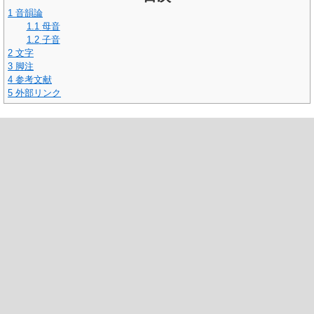
1
音韻論
1.1
母音
1.2
子音
2
文字
3
脚注
4
参考文献
5
外部リンク