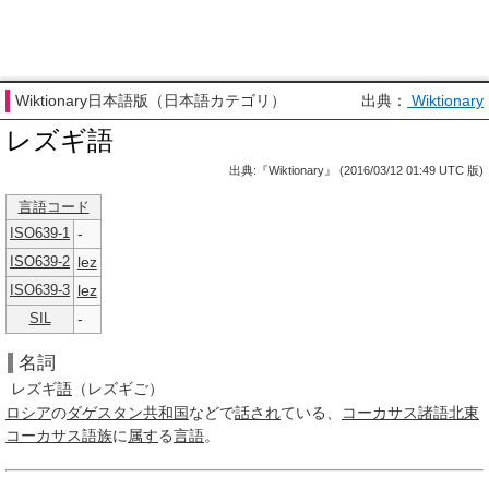
Wiktionary日本語版（日本語カテゴリ）
出典：
Wiktionary
レズギ語
出典:『Wiktionary』 (2016/03/12 01:49 UTC 版)
言語コード
-
ISO639-1
lez
ISO639-2
lez
ISO639-3
-
SIL
名詞
レズギ
語
（レズギご）
ロシア
の
ダゲスタン共和国
などで
話され
ている、
コーカサス諸語
北東
コーカサス語族
に
属す
る
言語
。