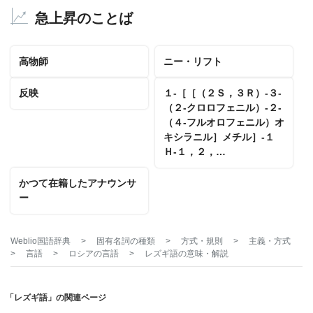
急上昇のことば
高物師
ニー・リフト
反映
１‐［［（２Ｓ，３Ｒ）‐３‐
（２‐クロロフェニル）‐２‐
（４‐フルオロフェニル）オ
キシラニル］メチル］‐１
Ｈ‐１，２，…
かつて在籍したアナウンサ
ー
Weblio国語辞典
>
固有名詞の種類
>
方式・規則
>
主義・方式
>
言語
>
ロシアの言語
>
レズギ語
の意味・解説
「レズギ語」の関連ページ