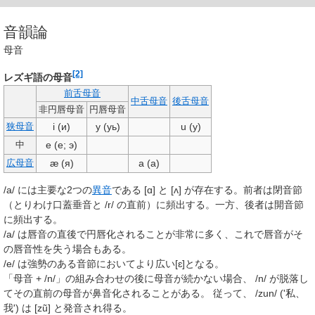
音韻論
母音
[2]
レズギ語の母音
前舌母音
中舌母音
後舌母音
非円唇母音
円唇母音
i (и)
y (уь)
u (у)
狭母音
e (е; э)
中
æ (я)
a (а)
広母音
/a/
には主要な2つの
異音
である
[ɑ]
と
[ʌ]
が存在する。前者は閉音節
（とりわけ口蓋垂音と
/r/
の直前）に頻出する。一方、後者は開音節
に頻出する。
/a/
は唇音の直後で円唇化されることが非常に多く、これで唇音がそ
の唇音性を失う場合もある。
/e/ は強勢のある音節においてより広い
[ɛ]
となる。
「母音 +
/n/
」の組み合わせの後に母音が続かない場合、
/n/
が脱落し
てその直前の母音が鼻音化されることがある。 従って、
/zun/
('私、
我') は
[zũ]
と発音され得る。