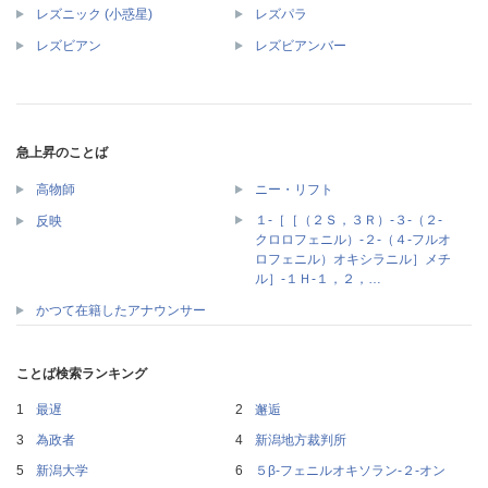
レズニック (小惑星)
レズパラ
レズビアン
レズビアンバー
急上昇のことば
高物師
ニー・リフト
１‐［［（２Ｓ，３Ｒ）‐３‐（２‐
反映
クロロフェニル）‐２‐（４‐フルオ
ロフェニル）オキシラニル］メチ
ル］‐１Ｈ‐１，２，…
かつて在籍したアナウンサー
ことば検索ランキング
最遅
邂逅
為政者
新潟地方裁判所
新潟大学
５β‐フェニルオキソラン‐２‐オン