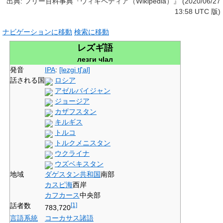
出典: フリー百科事典『ウィキペディア（Wikipedia）』 (2020/06/27
13:58 UTC 版)
ナビゲーションに移動
検索に移動
レズギ語
лезги чІал
発音
IPA
:
[lezɡi tʃʼal]
話される国
ロシア
アゼルバイジャン
ジョージア
カザフスタン
キルギス
トルコ
トルクメニスタン
ウクライナ
ウズベキスタン
地域
ダゲスタン共和国
南部
カスピ海
西岸
カフカース
中央部
話者数
[1]
783,720
言語系統
コーカサス諸語