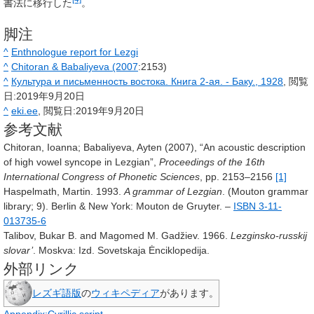
書法に移行した
。
脚注
^
Enthnologue report for Lezgi
^
Chitoran & Babaliyeva (2007
:2153)
^
Культура и письменность востока. Книга 2-ая. - Баку., 1928
, 閲覧
日:2019年9月20日
^
eki.ee
, 閲覧日:2019年9月20日
参考文献
Chitoran, Ioanna; Babaliyeva, Ayten (2007), “An acoustic description
of high vowel syncope in Lezgian”,
Proceedings of the 16th
International Congress of Phonetic Sciences
, pp. 2153–2156
[1]
Haspelmath, Martin. 1993.
A grammar of Lezgian
. (Mouton grammar
library; 9). Berlin & New York: Mouton de Gruyter. –
ISBN 3-11-
013735-6
Talibov, Bukar B. and Magomed M. Gadžiev. 1966.
Lezginsko-russkij
slovar’
. Moskva: Izd. Sovetskaja Ėnciklopedija.
外部リンク
レズギ語版
の
ウィキペディア
があります。