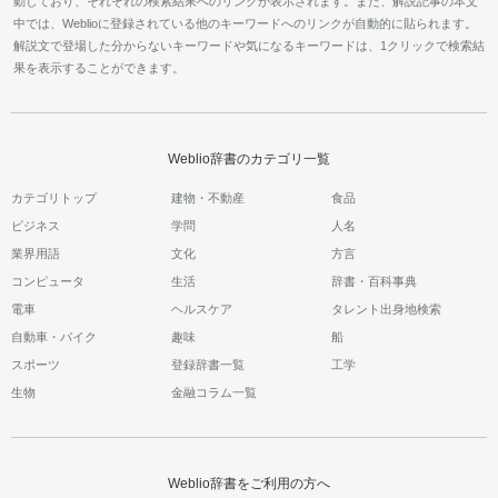
動しており、それぞれの検索結果へのリンクが表示されます。また、解説記事の本文
中では、Weblioに登録されている他のキーワードへのリンクが自動的に貼られます。
解説文で登場した分からないキーワードや気になるキーワードは、1クリックで検索結
果を表示することができます。
Weblio辞書のカテゴリ一覧
カテゴリトップ
建物・不動産
食品
ビジネス
学問
人名
業界用語
文化
方言
コンピュータ
生活
辞書・百科事典
電車
ヘルスケア
タレント出身地検索
自動車・バイク
趣味
船
スポーツ
登録辞書一覧
工学
生物
金融コラム一覧
Weblio辞書をご利用の方へ