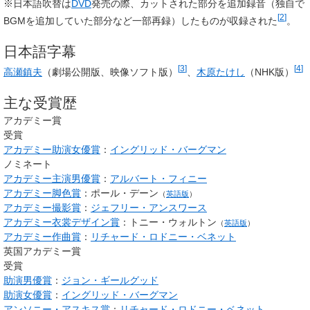
※日本語吹替は
DVD
発売の際、カットされた部分を追加録音（独自で
[
2
]
BGMを追加していた部分など一部再録）したものが収録された
。
日本語字幕
[
3
]
[
4
]
高瀬鎮夫
（劇場公開版、映像ソフト版）
、
木原たけし
（NHK版）
主な受賞歴
アカデミー賞
受賞
アカデミー助演女優賞
：
イングリッド・バーグマン
ノミネート
アカデミー主演男優賞
：
アルバート・フィニー
アカデミー脚色賞
：
ポール・デーン
（
英語版
）
アカデミー撮影賞
：
ジェフリー・アンスワース
アカデミー衣裳デザイン賞
：
トニー・ウォルトン
（
英語版
）
アカデミー作曲賞
：
リチャード・ロドニー・ベネット
英国アカデミー賞
受賞
助演男優賞
：
ジョン・ギールグッド
助演女優賞
：
イングリッド・バーグマン
アンソニー・アスキス賞
：
リチャード・ロドニー・ベネット