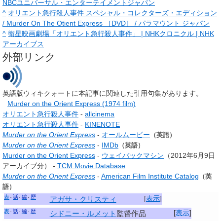
NBCユニバーサル・エンターテイメントジャパン
^
オリエント急行殺人事件 スペシャル・コレクターズ・エディション
/ Murder On The Otient Express ［DVD］ / パラマウント ジャパン
^
衛星映画劇場「オリエント急行殺人事件」 | NHKクロニクル | NHK
アーカイブス
外部リンク
英語版ウィキクォートに本記事に関連した引用句集があります。
Murder on the Orient Express (1974 film)
オリエント急行殺人事件
-
allcinema
オリエント急行殺人事件
-
KINENOTE
Murder on the Orient Express
-
オールムービー
（英語）
Murder on the Orient Express
-
IMDb
（英語）
Murder on the Orient Express
-
ウェイバックマシン
（2012年6月9日
アーカイブ分） -
TCM Movie Database
Murder on the Orient Express
-
American Film Institute Catalog
（英
語）
表
話
編
歴
[
表示
]
アガサ・クリスティ
表
話
編
歴
[
表示
]
シドニー・ルメット
監督作品