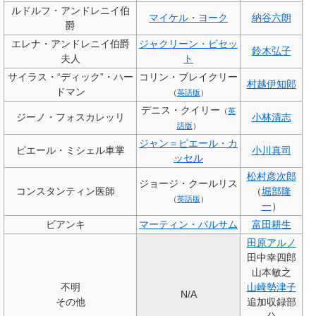
ルドルフ・アンドレニイ伯
マイケル・ヨーク
納谷六朗
爵
エレナ・アンドレニイ伯爵
ジャクリーン・ビセッ
鈴木弘子
夫人
ト
サイラス・“ディック”・ハー
コリン・ブレイクリー
村越伊知郎
ドマン
（
英語版
）
デニス・クイリー
（
英
ジーノ・フォスカレッリ
小林清志
語版
）
ジャン＝ピエール・カ
ピエール・ミシェル車掌
小川真司
ッセル
松村彦次郎
ジョージ・クールリス
コンスタンティン医師
（
堀部隆
（
英語版
）
一
）
ビアンキ
マーティン・バルサム
富田耕生
田原アルノ
田中幸四郎
山本敏之
不明
山崎勢津子
N/A
その他
追加収録部