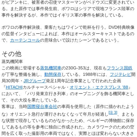
がビアンキに、被害者の召使マスターマンがベドウズに変更されてい
る。また原作では事件発生前、ポワロはシリアで現地フランス陸軍の
事件を解決するが、本作ではイギリス軍の事件を解決している。
ポワロの事件解決後、乗客たちはワインで乾杯を行う。DVD特典映像
の監督インタビューによれば、本作はオールスターキャストであるの
で、
カーテンコール
の意味合いで設けたシーンであるという。
その他
蒸気機関車
この映画に登場する
蒸気機関車
の230G-353は、現在も
フランス国鉄
が丁寧な整備を施し、
動態保存
している。1988年には、
フジテレビ
開
局30周年・
JRグループ
発足1周年記念事業として行われた企画
『
HITACHI
カルチャースペシャル・
オリエント・エクスプレス '88
』
において、
「パリ発東京行き列車」
のオープニングを飾る機関車とし
て、その大役を果たしている。
客車は、当時
国際寝台車会社
の車両を使用した（原作に描かれたよう
[
注 3
]
な）オリエント急行が運行されなくなって年月が経過し
、まとも
な状態で現存しているものがなかったため、ベルギーの博物館に保存
してあるもの等を参考に独自に作成された。カメラワークのための空
間を広く取った撮影用の車両ではなく、実際とほぼ変わらない大きさ