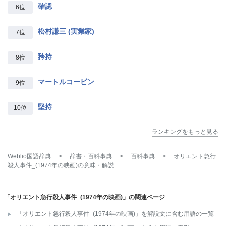
確認
6位
松村謙三 (実業家)
7位
矜持
8位
マートルコービン
9位
堅持
10位
ランキングをもっと見る
Weblio国語辞典
>
辞書・百科事典
>
百科事典
>
オリエント急行
殺人事件_(1974年の映画)
の意味・解説
「オリエント急行殺人事件_(1974年の映画)」の関連ページ
「オリエント急行殺人事件_(1974年の映画)」を解説文に含む用語の一覧