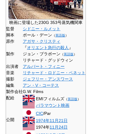
映画に登場した230G 353号蒸気機関車
監督
シドニー・ルメット
脚本
ポール・デーン
（
英語版
）
原作
アガサ・クリスティ
『
オリエント急行の殺人
』
製作
ジョン・ブラボーン
（
英語版
）
リチャード・グッドウィン
出演者
アルバート・フィニー
音楽
リチャード・ロドニー・ベネット
撮影
ジェフリー・アンスワース
編集
アン・V・コーテス
製作会社
G.W. Films
配給
EMIフィルムズ
（
英語版
）
パラマウント映画
CIC
/Par
公開
1974年
11月21日
1974年
11月24日