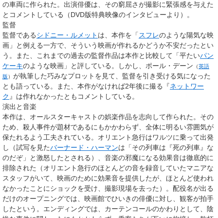
の車両に作られた。出演俳優は、その窮屈さが撮影に緊張感を与えた
とコメントしている（DVD版特典映像のインタビューより）。
監督
監督である
シドニー・ルメット
は、本作を「
スフレ
のような陽気な映
画」と例える一方で、そういう映画が作れるかどうか不安だったとい
う。また、これまでの過去の監督作品は本作と比較して「平たい
パン
ケーキ
のような映画」と評している。しかし、
ポール・デーン
（
英語
が執筆した巧みなプロットを見て、監督を引き受ける気になった
版
）
とも語っている。また、本作がなければ2年後に撮る『
ネットワー
ク
』は作れなかったともコメントしている。
演出と音楽
本作は、オールスターキャストの娯楽作品を志向して作られた。その
ため、殺人事件が題材であるにもかかわらず、全体に明るい雰囲気が
保たれるよう工夫されている。オリエント急行はワルツに乗って出発
し（試写を見た
バーナード・ハーマン
は「その列車は『死の列車』な
のだぞ」と激怒したとされる）、音楽の邪魔になる効果音は徹底的に
排除された（オリエント急行のほとんどの音を録音していたマニアな
スタッフがいて、映画のために効果音を提供したが、ほとんど使われ
なかったことにショックを受け、撮影現場を去った）。配役名が出る
だけのオープニングでは、映画館でひいきの俳優に対し、観客が拍手
したという。エンディングでは、カーテンコールのかわりとして、陰