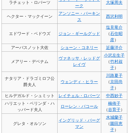
ラチェット・ロバーツ
大塚周夫
ーク
アンソニー・パーキン
ヘクター・マックイーン
西沢利明
ス
塩見竜介
エドワード・ベドウズ
ジョン・ギールグッド
（
石住昭
彦
）
アーバスノット大佐
ショーン・コネリー
近藤洋介
小沢左生子
ヴァネッサ・レッドグ
メアリー・デベナム
（
竹村叔
レイヴ
子
）
川路夏子
ナタリア・ドラゴミロフ公
ウェンディ・ヒラー
（
京田尚
爵夫人
子
）
ヒルデガルド・シュミット
レイチェル・ロバーツ
中西妙子
ハリエット・ベリンダ・ハ
楠侑子
ローレン・バコール
ッバード夫人
（
谷育子
）
水城蘭子
イングリッド・バーグ
グレタ・オルソン
（
園田恵
マン
子
）