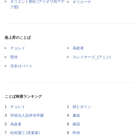
オリエント郡区 (アイオワ州アデ
オリエーナ
ア郡)
急上昇のことば
チョレイ
為政者
堅持
スレイヤーズ_(アニメ)
河本ロバート
ことば検索ランキング
チョレイ
姉とボイン
学校法人吉祥寺学園
邂逅
為政者
確認
松村謙三 (実業家)
矜持