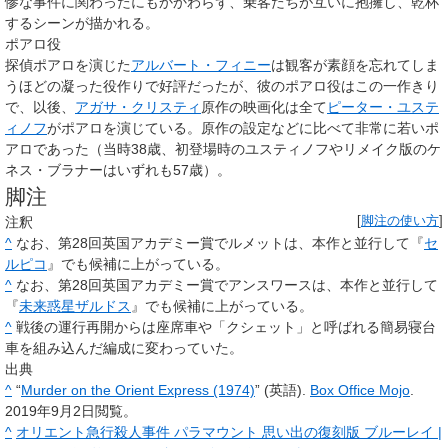
惨な事件に関わったにもかかわらず、乗客たちが互いに抱擁し、乾杯
するシーンが描かれる。
ポアロ役
探偵ポアロを演じた
アルバート・フィニー
は観客が素顔を忘れてしま
うほどの凝った役作りで好評だったが、彼のポアロ役はこの一作きり
で、以後、
アガサ・クリスティ
原作の映画化は全て
ピーター・ユステ
ィノフ
がポアロを演じている。原作の設定などに比べて非常に若いポ
アロであった（当時38歳、初登場時のユスティノフやリメイク版のケ
ネス・ブラナーはいずれも57歳）。
脚注
注釈
[
脚注の使い方
]
^
なお、第28回英国アカデミー賞でルメットは、本作と並行して『
セ
ルピコ
』でも候補に上がっている。
^
なお、第28回英国アカデミー賞でアンスワースは、本作と並行して
『
未来惑星ザルドス
』でも候補に上がっている。
^
戦後の運行再開からは座席車や「クシェット」と呼ばれる簡易寝台
車を組み込んだ編成に変わっていた。
出典
^
“
Murder on the Orient Express (1974)
” (英語).
Box Office Mojo
.
2019年9月2日閲覧。
^
オリエント急行殺人事件 パラマウント 思い出の復刻版 ブルーレイ |