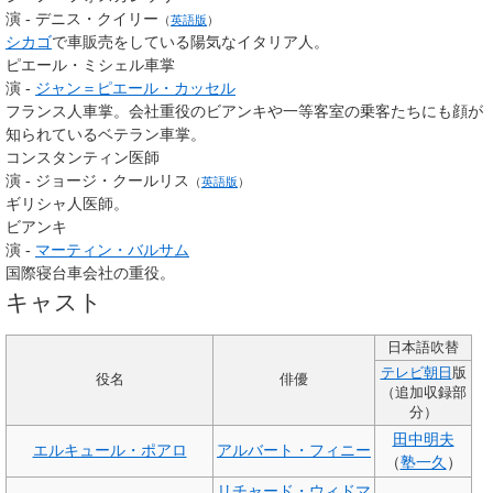
演 -
デニス・クイリー
（
英語版
）
シカゴ
で車販売をしている陽気なイタリア人。
ピエール・ミシェル車掌
演 -
ジャン＝ピエール・カッセル
フランス人車掌。会社重役のビアンキや一等客室の乗客たちにも顔が
知られているベテラン車掌。
コンスタンティン医師
演 -
ジョージ・クールリス
（
英語版
）
ギリシャ人医師。
ビアンキ
演 -
マーティン・バルサム
国際寝台車会社の重役。
キャスト
日本語吹替
テレビ朝日
版
役名
俳優
（追加収録部
分）
田中明夫
エルキュール・ポアロ
アルバート・フィニー
（
塾一久
）
リチャード・ウィドマ