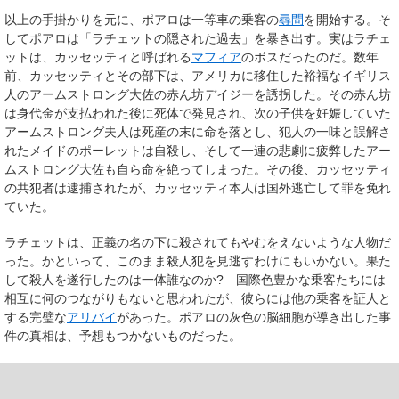
以上の手掛かりを元に、ポアロは一等車の乗客の
尋問
を開始する。そ
してポアロは「ラチェットの隠された過去」を暴き出す。実はラチェ
ットは、カッセッティと呼ばれる
マフィア
のボスだったのだ。数年
前、カッセッティとその部下は、アメリカに移住した裕福なイギリス
人の
アームストロング大佐
の赤ん坊
デイジー
を誘拐した。その赤ん坊
は身代金が支払われた後に死体で発見され、次の子供を妊娠していた
アームストロング夫人は死産の末に命を落とし、犯人の一味と誤解さ
れたメイドの
ポーレット
は自殺し、そして一連の悲劇に疲弊したアー
ムストロング大佐も自ら命を絶ってしまった。その後、カッセッティ
の共犯者は逮捕されたが、カッセッティ本人は国外逃亡して罪を免れ
ていた。
ラチェットは、正義の名の下に殺されてもやむをえないような人物だ
った。かといって、このまま殺人犯を見逃すわけにもいかない。果た
して殺人を遂行したのは一体誰なのか? 国際色豊かな乗客たちには
相互に何のつながりもないと思われたが、彼らには他の乗客を証人と
する完璧な
アリバイ
があった。ポアロの灰色の脳細胞が導き出した事
件の真相は、予想もつかないものだった。