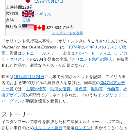
1975年
5月17日
上映時間
128分
製作国
イギリス
言語
英語
興行収入
[
1
]
$27,634,716
テンプレートを表示
『
オリエント急行殺人事件
』（オリエントきゅうこうさつじんじけん
Murder on the Orient Express
）は、
1974年
の
イギリス
の
ミステリ映
画
。監督は
シドニー・ルメット
、主演は
アルバート・フィニー
。
アガ
サ・クリスティ
の1934年発表の小説『
オリエント急行の殺人
』を映画
化した作品で、豪華なキャストが話題になった。
映画は
1974年
11月24日
に北米で公開されヒットを記録、アメリカ国
内でおよそ3500万ドルの興行収入を挙げた。同年度の
第47回アカデ
ミー賞
では、
主演男優賞
、
助演女優賞
、
脚色賞
、
撮影賞
、
作曲賞
、
衣
装デザイン賞
の6部門でノミネートされた。そのうち
イングリッド・
バーグマン
が助演女優賞を受賞した。
ストーリー
イスタンブールで事件を解決した私立探偵
エルキュール・ポアロ
は、
新しい事件のため
オリエント急行
で急遽
ロンドン
に向かうことになっ