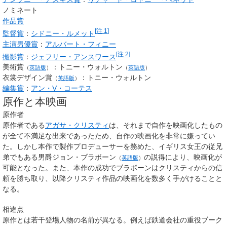
ノミネート
作品賞
[
注 1
]
監督賞
：
シドニー・ルメット
主演男優賞
：
アルバート・フィニー
[
注 2
]
撮影賞
：
ジェフリー・アンスワース
美術賞
：
トニー・ウォルトン
（
英語版
）
（
英語版
）
衣裳デザイン賞
：トニー・ウォルトン
（
英語版
）
編集賞
：
アン・V・コーテス
原作と本映画
原作者
原作者である
アガサ・クリスティ
は、それまで自作を映画化したもの
が全て不満足な出来であったため、自作の映画化を非常に嫌ってい
た。しかし本作で製作プロデューサーを務めた、イギリス女王の従兄
弟でもある男爵
ジョン・ブラボーン
の説得により、映画化が
（
英語版
）
可能となった。また、本作の成功でブラボーンはクリスティからの信
頼を勝ち取り、以降クリスティ作品の映画化を数多く手がけることと
なる。
相違点
原作とは若干登場人物の名前が異なる。例えば鉄道会社の重役ブーク