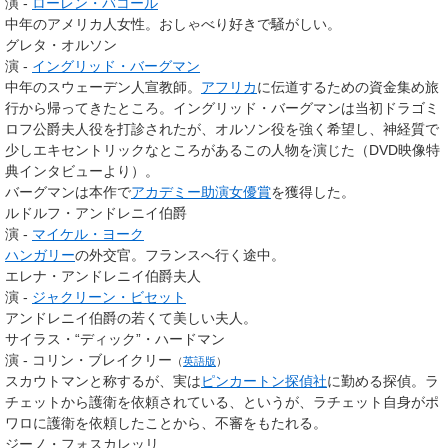
演 -
ローレン・バコール
中年のアメリカ人女性。おしゃべり好きで騒がしい。
グレタ・オルソン
演 -
イングリッド・バーグマン
中年のスウェーデン人宣教師。
アフリカ
に伝道するための資金集め旅
行から帰ってきたところ。イングリッド・バーグマンは当初ドラゴミ
ロフ公爵夫人役を打診されたが、オルソン役を強く希望し、神経質で
少しエキセントリックなところがあるこの人物を演じた（DVD映像特
典インタビューより）。
バーグマンは本作で
アカデミー助演女優賞
を獲得した。
ルドルフ・アンドレニイ伯爵
演 -
マイケル・ヨーク
ハンガリー
の外交官。フランスへ行く途中。
エレナ・アンドレニイ伯爵夫人
演 -
ジャクリーン・ビセット
アンドレニイ伯爵の若くて美しい夫人。
サイラス・“ディック”・ハードマン
演 -
コリン・ブレイクリー
（
英語版
）
スカウトマンと称するが、実は
ピンカートン探偵社
に勤める探偵。ラ
チェットから護衛を依頼されている、というが、ラチェット自身がポ
ワロに護衛を依頼したことから、不審をもたれる。
ジーノ・フォスカレッリ