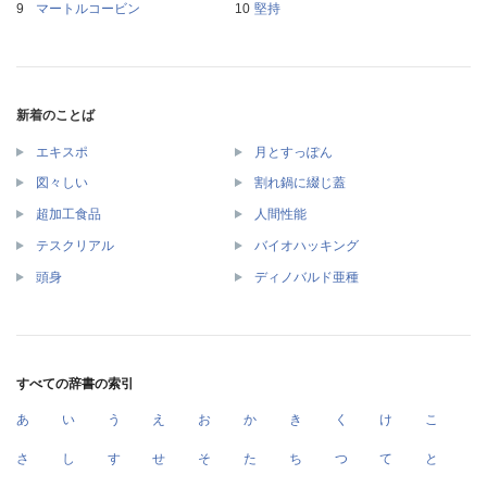
マートルコービン
堅持
新着のことば
エキスポ
月とすっぽん
図々しい
割れ鍋に綴じ蓋
超加工食品
人間性能
テスクリアル
バイオハッキング
頭身
ディノバルド亜種
すべての辞書の索引
あ
い
う
え
お
か
き
く
け
こ
さ
し
す
せ
そ
た
ち
つ
て
と