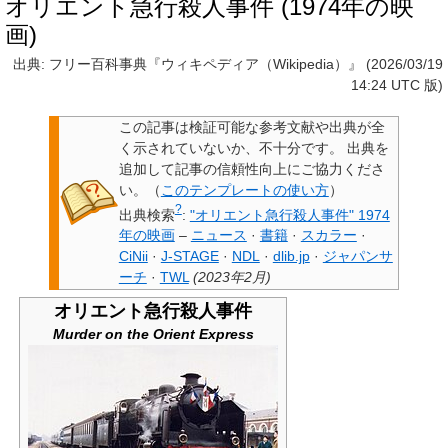
オリエント急行殺人事件 (1974年の映
画)
出典: フリー百科事典『ウィキペディア（Wikipedia）』 (2026/03/19
14:24 UTC 版)
この記事は検証可能な参考文献や出典が全
く示されていないか、不十分です。
出典を
追加して記事の信頼性向上にご協力くださ
い。
（
このテンプレートの使い方
）
?
出典検索
:
"オリエント急行殺人事件" 1974
年の映画
–
ニュース
·
書籍
·
スカラー
·
CiNii
·
J-STAGE
·
NDL
·
dlib.jp
·
ジャパンサ
ーチ
·
TWL
(
2023年2月
)
オリエント急行殺人事件
Murder on the Orient Express