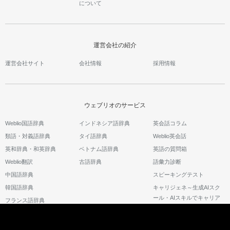
について
運営会社の紹介
運営会社サイト
会社情報
採用情報
ウェブリオのサービス
Weblio国語辞典
インドネシア語辞典
英会話コラム
類語・対義語辞典
タイ語辞典
Weblio英会話
英和辞典・和英辞典
ベトナム語辞典
英語の質問箱
Weblio翻訳
古語辞典
語彙力診断
中国語辞典
スピーキングテスト
韓国語辞典
キャリジェネ～生成AIスク
ール・AIスキルでキャリア
フランス語辞典
アップ～