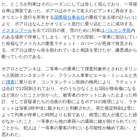
た。ところが列車はそのシーズンにしては珍しく混んでおり、一等寝
台車は満室であった。ポアロはホテルで友人の
ビアンキ
に再会する。
オリエント急行を所有する
国際寝台車会社
の重役である彼の計らいに
より、ポアロはなんとかオリエント急行に乗り込むことに成功する。
イスタンブール
を出て2日目の夜、雪のために列車は
バルカン半島
内
のある場所で停車してしまう。そしてその翌朝、一等車に宿泊してい
た裕福なアメリカ人の乗客
ラチェット・ロバーツ
が死体で発見され
る。ポアロは彼から命を狙われていると相談を受けたが、嫌悪感から
断っていたのである。
ポアロとビアンキは、二等車への乗車にて捜査対象外とされたギリシ
ャ人医師
コンスタンティン
、フランス人車掌
ピエール・ミシェル
と共
に
捜査
に乗り出す。コンスタンティン医師の検死により、ラチェット
は合計で12回刺されており、そのうち少なくとも3回が致命傷になる
ほど深かったことが分かった。被害者のポケットにあった止まった時
計、そして容疑者たちの当夜の行動によるポアロの推理により、ラチ
ェットは深夜1時半頃に殺されたと判断された。死亡推定時刻は雪に
よって列車が停車した時間よりも前であり、積雪に犯人が逃亡した跡
がなかったこと、一等車から他の車両への通路に鍵が掛けられていた
ことから、犯人は「一等車の乗客の中にいる可能性が極めて高い」と
思われた。