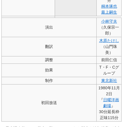
分
桐本琢也
最上嗣生
小林守夫
演出
（久保宗一
郎）
木原たけし
翻訳
（山門珠
美）
調整
前田仁信
T・F・Cグ
効果
ループ
制作
東北新社
1980年11月
2日
『
日曜洋画
初回放送
劇場
』
30分延長枠
正味115分