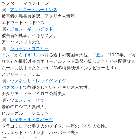
ヘクター・マックイーン
演 -
アンソニー・パーキンス
被害者の秘書兼通訳。アメリカ人青年。
エドワード・ベドウズ
演 -
ジョン・ギールグッド
被害者の執事。イギリス人。
アーバスノット大佐
演 -
ショーン・コネリー
インド
から
イギリス
へ帰る途中の英国軍大佐。『
丘
』（1965年、イギ
リス）の撮影以来コネリーとルメット監督が親しいことから配役はス
ムーズに決まったという（DVD特典映像インタビューより）。
メアリー・デベナム
演 -
ヴァネッサ・レッドグレイヴ
バグダッド
で教師をしていたイギリス人女性。
ナタリア・ドラゴミロフ公爵夫人
演 -
ウェンディ・ヒラー
老齢のロシア人貴婦人。
ヒルデガルド・シュミット
演 -
レイチェル・ロバーツ
ドラゴミロフ公爵夫人のメイド。中年のドイツ人女性。
ハリエット・ベリンダ・ハッバード夫人