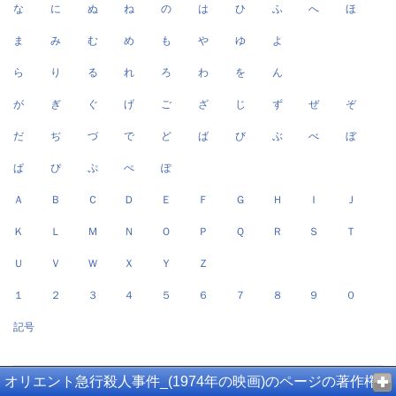
な
に
ぬ
ね
の
は
ひ
ふ
へ
ほ
ま
み
む
め
も
や
ゆ
よ
ら
り
る
れ
ろ
わ
を
ん
が
ぎ
ぐ
げ
ご
ざ
じ
ず
ぜ
ぞ
だ
ぢ
づ
で
ど
ば
び
ぶ
べ
ぼ
ぱ
ぴ
ぷ
ぺ
ぽ
Ａ
Ｂ
Ｃ
Ｄ
Ｅ
Ｆ
Ｇ
Ｈ
Ｉ
Ｊ
Ｋ
Ｌ
Ｍ
Ｎ
Ｏ
Ｐ
Ｑ
Ｒ
Ｓ
Ｔ
Ｕ
Ｖ
Ｗ
Ｘ
Ｙ
Ｚ
１
２
３
４
５
６
７
８
９
０
記号
オリエント急行殺人事件_(1974年の映画)のページの著作権