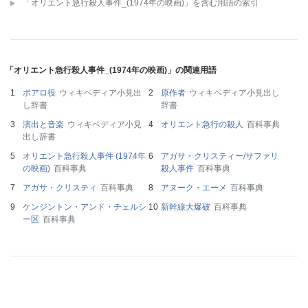
「オリエント急行殺人事件_(1974年の映画)」を含む用語の索引
「オリエント急行殺人事件_(1974年の映画)」の関連用語
ポアロ役
ウィキペディア小見出
原作者
ウィキペディア小見出し
し辞書
辞書
演出と音楽
ウィキペディア小見
オリエント急行の殺人
百科事典
出し辞書
オリエント急行殺人事件 (1974年
アガサ・クリスティー/サファリ
の映画)
百科事典
殺人事件
百科事典
アガサ・クリスティ
百科事典
アヌーク・エーメ
百科事典
ケンジントン・アンド・チェルシ
新幹線大爆破
百科事典
ー区
百科事典