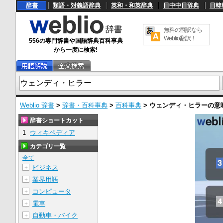
辞書
類語・対義語辞典
英和・和英辞典
日中中日辞典
日韓
無料の翻訳なら
Weblio翻訳！
556の専門辞書や国語辞典百科事典
から一度に検索!
Weblio 辞書
>
辞書・百科事典
>
百科事典
>
ウェンディ・ヒラー
の意
辞書ショートカット
1
ウィキペディア
カテゴリ一覧
全て
ビジネス
＋
業界用語
＋
コンピュータ
＋
電車
＋
自動車・バイク
＋