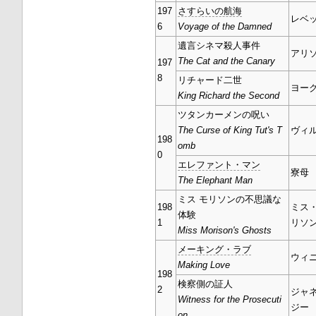
197
さすらいの航海
レベ
6
Voyage of the Damned
遺言シネマ殺人事件
アリ
The Cat and the Canary
197
8
リチャード二世
ヨー
King Richard the Second
ツタンカーメンの呪い
The Curse of King Tut's T
ヴィ
198
omb
0
エレファント・マン
寮母
The Elephant Man
ミス モリソンの不思議な
198
ミス
体験
1
リソ
Miss Morison's Ghosts
メーキング・ラブ
ウィ
Making Love
198
検察側の証人
2
ジャ
Witness for the Prosecuti
ジー
on