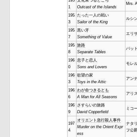
195
文化果つるところ
Mrs. 
1
Outcast of the Islands
195
たった一人の戦い
ルシ
3
Sailor of the King
195
黒い牙
エリ
7
Something of Value
195
旅路
パッ
8
Separate Tables
196
息子と恋人
モレ
0
Sons and Lovers
196
欲望の家
アン
3
Toys in the Attic
196
わが命つきるとも
アリ
6
A Man for All Seasons
196
さすらいの旅路
ミコ
9
David Copperfield
オリエント急行殺人事件
197
ナタ
Murder on the Orient Expr
4
フ公
ess