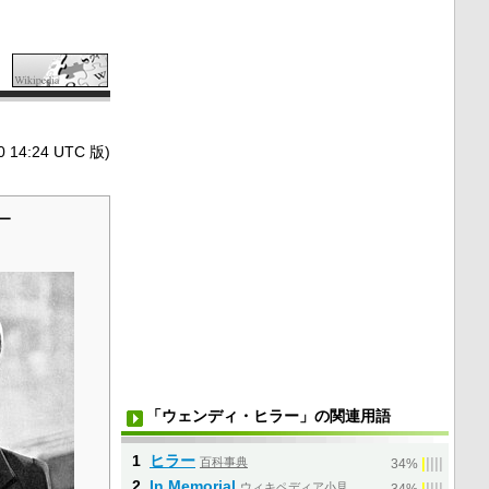
4:24 UTC 版)
ー
「ウェンディ・ヒラー」の関連用語
1
ヒラー
百科事典
|
|
|
|
|
34%
2
In Memorial
ウィキペディア小見
|
|
|
|
|