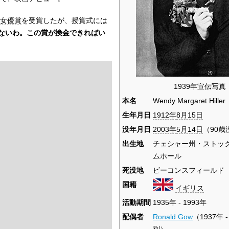
女優賞
を受賞したが、授賞式には
ないわ。この賞が換金できればい
1939年宣伝写真
本名
Wendy Margaret Hiller
生年月日
1912年
8月15日
没年月日
2003年
5月14日
（90歳
出生地
チェシャー州
・
ストッ
ムホール
死没地
ビーコンスフィールド
国籍
イギリス
活動期間
1935年 - 1993年
配偶者
Ronald Gow
（1937年 
別）