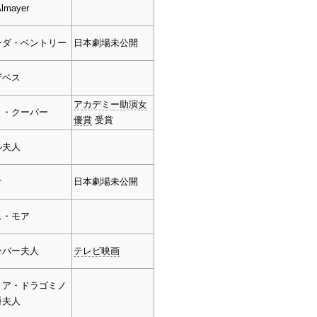
Almayer
ンダ・ベントリー
日本劇場未公開
ザベス
アカデミー助演女
ト・クーパー
優賞
受賞
ル夫人
ナ
日本劇場未公開
ス・モア
ーバー夫人
テレビ映画
リア・ドラゴミノ
爵夫人