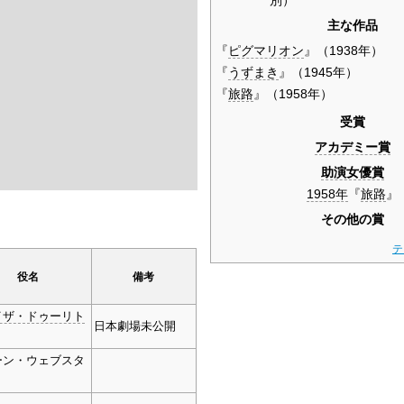
主な作品
『
ピグマリオン
』（1938年）
『
うずまき
』（1945年）
『
旅路
』（1958年）
受賞
アカデミー賞
助演女優賞
1958年
『
旅路
』
その他の賞
テ
役名
備考
イザ・ドゥーリト
日本劇場未公開
ーン・ウェブスタ