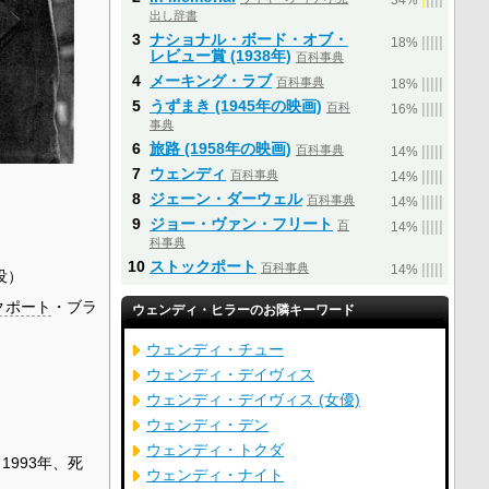
34%
出し辞書
3
ナショナル・ボード・オブ・
|
|
|
|
|
18%
レビュー賞 (1938年)
百科事典
4
メーキング・ラブ
百科事典
|
|
|
|
|
18%
5
うずまき (1945年の映画)
百科
|
|
|
|
|
16%
事典
6
旅路 (1958年の映画)
百科事典
|
|
|
|
|
14%
7
ウェンディ
百科事典
|
|
|
|
|
14%
8
ジェーン・ダーウェル
百科事典
|
|
|
|
|
14%
9
ジョー・ヴァン・フリート
百
|
|
|
|
|
14%
科事典
10
ストックポート
百科事典
|
|
|
|
|
14%
没）
クポート
・ブラ
ウェンディ・ヒラーのお隣キーワード
ウェンディ・チュー
ウェンディ・デイヴィス
ウェンディ・デイヴィス (女優)
ウェンディ・デン
ウェンディ・トクダ
- 1993年、死
ウェンディ・ナイト