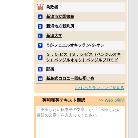
為政者
新潟市立図書館
新潟地方裁判所
新潟大学
５β‐フェニルオキソラン‐２‐オン
３，５‐ビス［３，５‐ビス（ベンジルオキ
シ）ベンジルオキシ］ベンジルブロミド
黙祷
新島式コロニー回転受け身
>>もっとランキングを見る
英和和英テキスト翻訳
>> Weblio翻訳