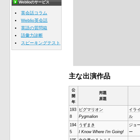
Weblioのサービス
英会話コラム
Weblio英会話
英語の質問箱
語彙力診断
スピーキングテスト
主な出演作品
公
邦題
開
原題
年
193
ピグマリオン
イラ
8
Pygmalion
ル
194
うずまき
ジョ
5
I Know Where I'm Going!
ー