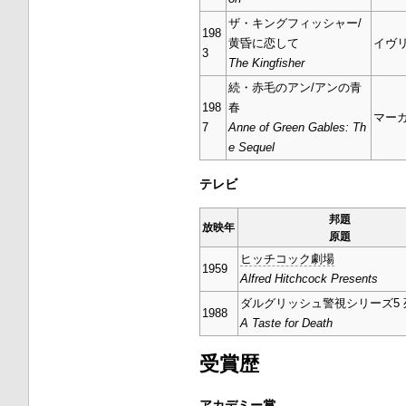
ザ・キングフィッシャー/
198
黄昏に恋して
イヴ
3
The Kingfisher
続・赤毛のアン/アンの青
198
春
マー
7
Anne of Green Gables: Th
e Sequel
テレビ
邦題
放映年
原題
ヒッチコック劇場
1959
Alfred Hitchcock Presents
ダルグリッシュ警視シリーズ5 
1988
A Taste for Death
受賞歴
アカデミー賞