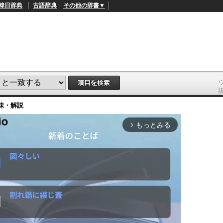
韓日辞典
古語辞典
その他の辞書▼
味・解説
もっとみる
arrow_forward_ios