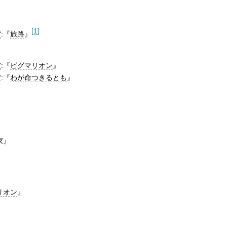
[
1
]
賞
:『
旅路
』
賞
:『
ピグマリオン
』
:『
わが命つきるとも
』
家』
リオン
』