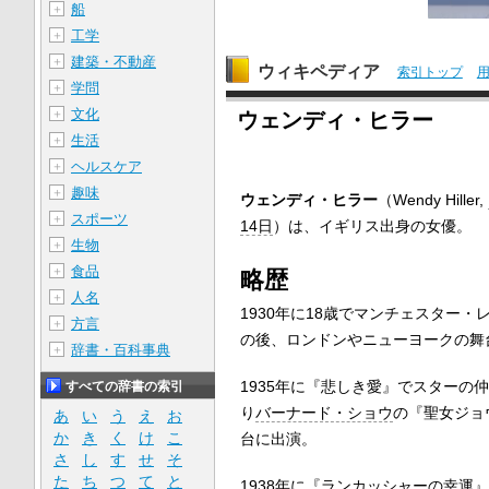
船
＋
工学
＋
建築・不動産
＋
ウィキペディア
索引トップ
学問
＋
文化
＋
ウェンディ・ヒラー
生活
＋
ヘルスケア
＋
趣味
＋
ウェンディ・ヒラー
（Wendy Hiller,
スポーツ
＋
14日
）は、イギリス出身の女優。
生物
＋
食品
＋
略歴
人名
＋
1930年に18歳でマンチェスター
方言
＋
の後、ロンドンやニューヨークの舞
辞書・百科事典
＋
1935年に『悲しき愛』でスターの
すべての辞書の索引
り
バーナード・ショウ
の『聖女ジョ
あ
い
う
え
お
か
き
く
け
こ
台に出演。
さ
し
す
せ
そ
た
ち
つ
て
と
1938年に『ランカッシャーの幸運