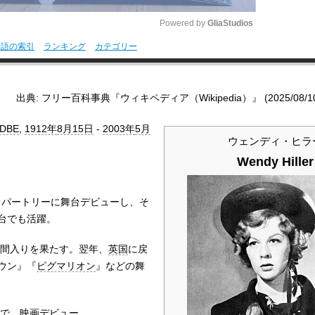
Powered by 
GliaStudios
用語の索引
ランキング
カテゴリー
M
u
出典: フリー百科事典『ウィキペディア（Wikipedia）』 (2025/08/10 1
t
e
DBE
,
1912年
8月15日
-
2003年
5月
ウェンディ・ヒラ
Wendy Hiller
・レパートリーに舞台デビューし、そ
台でも活躍。
仲間入りを果たす。翌年、
英国
に戻
ウン』『
ピグマリオン
』などの舞
』で、映画デビュー。