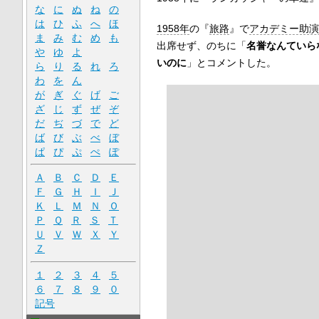
な
に
ぬ
ね
の
は
ひ
ふ
へ
ほ
1958年
の『
旅路
』で
アカデミー助演
ま
み
む
め
も
出席せず、のちに「
名誉なんていら
や
ゆ
よ
いのに
」とコメントした。
ら
り
る
れ
ろ
わ
を
ん
が
ぎ
ぐ
げ
ご
ざ
じ
ず
ぜ
ぞ
だ
ぢ
づ
で
ど
ば
び
ぶ
べ
ぼ
ぱ
ぴ
ぷ
ぺ
ぽ
Ａ
Ｂ
Ｃ
Ｄ
Ｅ
Ｆ
Ｇ
Ｈ
Ｉ
Ｊ
Ｋ
Ｌ
Ｍ
Ｎ
Ｏ
Ｐ
Ｑ
Ｒ
Ｓ
Ｔ
Ｕ
Ｖ
Ｗ
Ｘ
Ｙ
Ｚ
１
２
３
４
５
６
７
８
９
０
記号