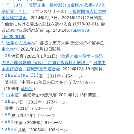
^
『
［337］「藤野先生」根幹部分は虚構か 魯迅小説言
語拾零（４）
』（プレスリリース）
一般財団法人日本中
国語検定協会
、2014年2月7日
。
2021年12月12日閲覧
。
^
仙台における魯迅の記録を調べる会 (1978-02-01),
仙
台における魯迅の記録
, pp. 143-148,
ISBN
978-
4582826180
^
“
医学から文学へ
”.
魯迅と東北大学-歴史の中の留学生-
.
東北大学
. 2021年12月19日閲覧。
a
b
^
渡辺襄 (2021年1月11日). “
魯迅と仙台留学－魯迅
の見た露探処刑「幻灯」に関する資料と解説－
”.
日本中
国友好協会 宮城県支部連合会
. 2021年12月19日閲覧。
a
b
c
d
e
f
g
h
i
j
k
l
^
夏（2011年）15ページ
^
莫邦富『中国人は落日の日本をどう見ているか』
（1998年
草思社
）
^
“
白木蓮
”.
圓覚寺山内佛日庵
. 2021年1月13日閲覧。
a
b
^
井ノ口（2012年）173ページ
^
藤井（2011年）80ページ
a
b
^
夏（2011年）17ページ
a
b
c
^
伊藤（2005年）97ページ
a
b
c
d
^
井波（2005年）193ページ