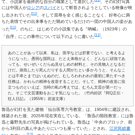
て、小説家を最終的な自分の職業として選択した
。その幻灯写真
には中国人が
ロシア
の
スパイ
として斬首されようとしている映像が映
[
11
]
し出されていた
。そして屈辱を全く感じることなく、好奇心に満
ちた表情でその出来事をただ眺めているだけの一団の中国人の姿があ
[
11
]
った
。のちに、はじめての小説集である『吶喊』（1923年）の
[
11
]
「自序」にこの事件について以下のように書いた
。
あのことがあって以来、私は、医学などは肝要でない、と考えるよ
うになった。愚弱な国民は、たとえ体格がよく、どんなに頑強であ
っても、せいぜいくだらぬ見せしめの材料と、その見物人となるだ
けだ。病気したり死んだりする人間がたとい多かろうと、そんなこ
とは不幸とまではいえぬのだ。むしろわれわれの最初に果たすべき
任務は、かれらの精神を改造することだ。そして、精神の改造に役
立つものといえば、当時の私の考えでは、むろん文芸が第一だっ
た。そこで文芸運動をおこす気になった。（竹内好訳『阿Q正伝・
狂人日記』（1955年）岩波文庫）
魯迅が幻灯を見た建物「仙台医専六号教室」は、1904年に建設され、
移築された後、2025年現在実在している。「魯迅の階段教室」には魯
迅と藤野先生の写真が掲げられている。魯迅は「中央のブロック、前
から3列目の真ん中あたりにいつも座っていた」とされ、
江沢民
総書
[
12
]