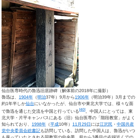
仙台医専時代の魯迅旧居跡碑（解体前の2018年に撮影）
魯迅は、
1904年
（
明治
37年）9月から
1906年
（明治39年）3月までの
約1年半しか
仙台
にいなかったが、仙台市や東北大学では、様々な面
[
40
]
で魯迅を通じた交流を中国と行っている
。中国人にとっては、東
北大学・片平キャンパスにある（旧）仙台医専の「階段教室」がよく
知られており、
1998年
（
平成
10年）
11月29日
には
江沢民
・
中国共産
党中央委員会総書記
も訪問している。訪問した中国人は、魯迅がいつ
も座っていたとされる同教室の中央帯、前から3番目の右端近くでの