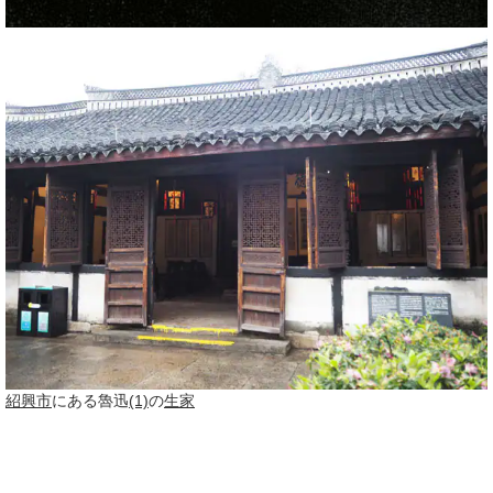
紹興市
にある魯迅
(1)
の
生家