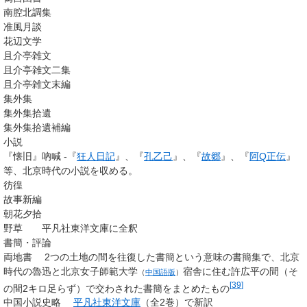
南腔北調集
准風月談
花辺文学
且介亭雑文
且介亭雑文二集
且介亭雑文末編
集外集
集外集拾遺
集外集拾遺補編
小説
『懐旧』吶喊 -『
狂人日記
』、『
孔乙己
』、『
故郷
』、『
阿Q正伝
』
等、北京時代の小説を収める。
彷徨
故事新編
朝花夕拾
野草 平凡社東洋文庫に全釈
書簡・評論
両地書 2つの土地の間を往復した書簡という意味の書簡集で、北京
時代の魯迅と
北京女子師範大学
宿舎に住む許広平の間（そ
（
中国語版
）
[
39
]
の間2キロ足らず）で交わされた書簡をまとめたもの
中国小説史略
平凡社東洋文庫
（全2巻）で新訳