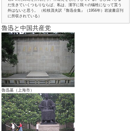
だ生きていくつもりならば、私は、漢字に我々の犠牲になって貰う
外はないと思う。 （松枝茂夫訳『魯迅全集』（1956年）岩波書店刊
に所収されている）
魯迅と中国共産党
魯迅墓（上海市）