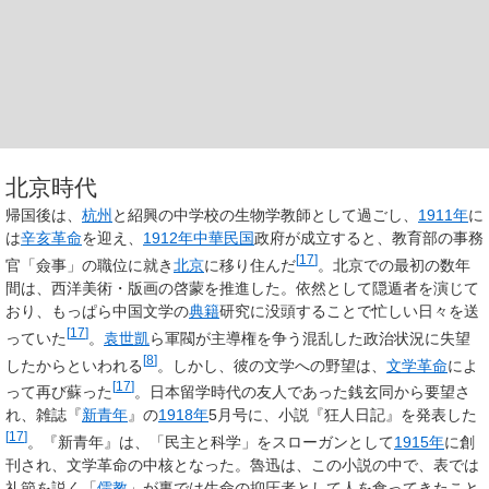
北京時代
帰国後は、
杭州
と紹興の中学校の生物学教師として過ごし、
1911年
に
は
辛亥革命
を迎え、
1912年
中華民国
政府が成立すると、教育部の事務
[
17
]
官「僉事」の職位に就き
北京
に移り住んだ
。北京での最初の数年
間は、西洋美術・版画の啓蒙を推進した。依然として隠遁者を演じて
おり、もっぱら中国文学の
典籍
研究に没頭することで忙しい日々を送
[
17
]
っていた
。
袁世凱
ら軍閥が主導権を争う混乱した政治状況に失望
[
8
]
したからといわれる
。しかし、彼の文学への野望は、
文学革命
によ
[
17
]
って再び蘇った
。日本留学時代の友人であった銭玄同から要望さ
れ、雑誌『
新青年
』の
1918年
5月号に、小説『狂人日記』を発表した
[
17
]
。『新青年』は、「民主と科学」をスローガンとして
1915年
に創
刊され、文学革命の中核となった。魯迅は、この小説の中で、表では
礼節を説く「
儒教
」が裏では生命の抑圧者として人を食ってきたこと