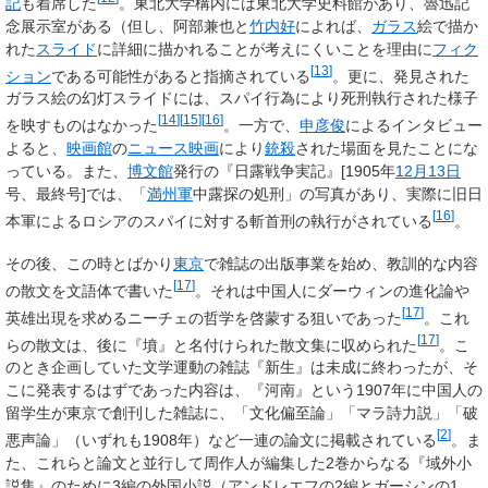
記
も着席した
。東北大学構内には東北大学史料館があり、魯迅記
念展示室がある（但し、阿部兼也と
竹内好
によれば、
ガラス
絵で描か
れた
スライド
に詳細に描かれることが考えにくいことを理由に
フィク
[
13
]
ション
である可能性があると指摘されている
。更に、発見された
ガラス絵の幻灯スライドには、スパイ行為により死刑執行された様子
[
14
]
[
15
]
[
16
]
を映すものはなかった
。一方で、
申彦俊
によるインタビュー
よると、
映画館
の
ニュース映画
により
銃殺
された場面を見たことにな
っている。また、
博文館
発行の『日露戦争実記』[1905年
12月13日
号、最終号]では、「
満州軍
中露探の処刑」の写真があり、実際に旧日
[
16
]
本軍によるロシアのスパイに対する斬首刑の執行がされている
。
その後、この時とばかり
東京
で雑誌の出版事業を始め、教訓的な内容
[
17
]
の散文を文語体で書いた
。それは中国人にダーウィンの進化論や
[
17
]
英雄出現を求めるニーチェの哲学を啓蒙する狙いであった
。これ
[
17
]
らの散文は、後に『墳』と名付けられた散文集に収められた
。こ
のとき企画していた文学運動の雑誌『新生』は未成に終わったが、そ
こに発表するはずであった内容は、『河南』という1907年に中国人の
留学生が東京で創刊した雑誌に、「文化偏至論」「マラ詩力説」「破
[
2
]
悪声論」（いずれも1908年）など一連の論文に掲載されている
。ま
た、これらと論文と並行して周作人が編集した2巻からなる『域外小
説集』のために3編の外国小説（アンドレエフの2編とガーシンの1