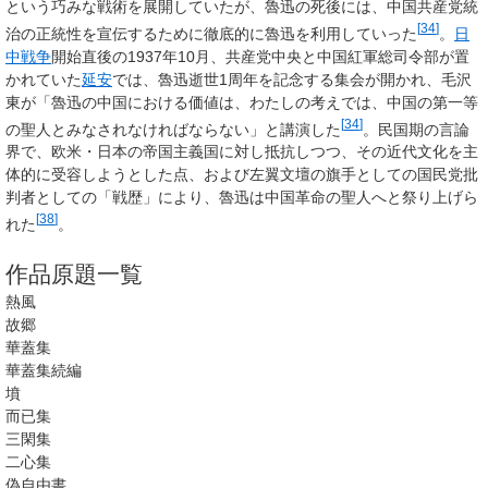
という巧みな戦術を展開していたが、魯迅の死後には、中国共産党統
[
34
]
治の正統性を宣伝するために徹底的に魯迅を利用していった
。
日
中戦争
開始直後の1937年10月、共産党中央と中国紅軍総司令部が置
かれていた
延安
では、魯迅逝世1周年を記念する集会が開かれ、毛沢
東が「魯迅の中国における価値は、わたしの考えでは、中国の第一等
[
34
]
の聖人とみなされなければならない」と講演した
。民国期の言論
界で、欧米・日本の帝国主義国に対し抵抗しつつ、その近代文化を主
体的に受容しようとした点、および左翼文壇の旗手としての国民党批
判者としての「戦歴」により、魯迅は中国革命の聖人へと祭り上げら
[
38
]
れた
。
作品原題一覧
熱風
故郷
華蓋集
華蓋集続編
墳
而已集
三閑集
二心集
偽自由書