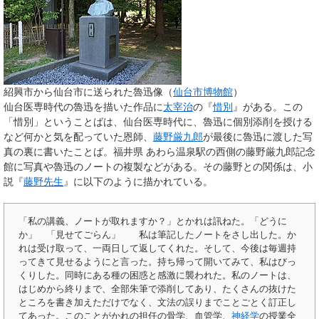
紹興市から仙台市に送られた魯迅像（
仙台市博物館
）
仙台医専時代の魯迅を描いた作品に
太宰治
の『
惜別
』がある。この
「惜別」ということばは、仙台医専時代に、魯迅に個別添削を授ける
など何かと気を配っていた恩師、
藤野厳九郎
が最後に魯迅に渡した写
真の裏に書いたことば。福井県 あわら温泉駅の西側の藤野厳九郎記念
館に写真や魯迅のノートの複製などがある。その藤野との関係は、小
説『
藤野先生
』に以下のように描かれている。
「私の講義、ノートが取れますか？」とかれは訊ねた。「どうに
か」 「見せてごらん」 私は筆記したノートをさし出した。か
れは受け取って、一両日して返してくれた。そして、今後は毎週持
ってきて見せるようにと言った。持ち帰って開いてみて、私はびっ
くりした。同時にある種の困惑と感激に襲われた。私のノートは、
はじめから終りまで、全部朱筆で添削してあり、たくさんの抜けた
ところを書き加えただけでなく、文法の誤りまでことごとく訂正し
てあった。このことがかれの担任の骨学、血管学、
神経学
の授業全