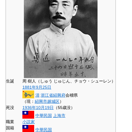
生誕
周 樹人（しゅう じゅじん、チョウ・シューレン）
1881年
9月25日
清
浙江省
紹興府
会稽県
（現：
紹興市
越城区
）
死没
1936年
10月19日
（55歳没）
中華民国
上海市
職業
小説家
国籍
中華民国