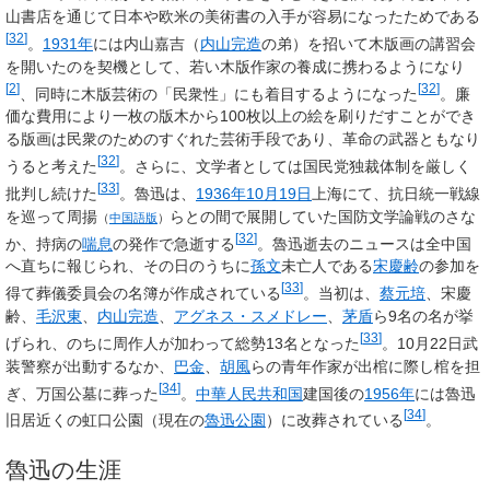
山書店を通じて日本や欧米の美術書の入手が容易になったためである
[
32
]
。
1931年
には内山嘉吉（
内山完造
の弟）を招いて木版画の講習会
を開いたのを契機として、若い木版作家の養成に携わるようになり
[
2
]
[
32
]
、同時に木版芸術の「民衆性」にも着目するようになった
。廉
価な費用により一枚の版木から100枚以上の絵を刷りだすことができ
る版画は民衆のためのすぐれた芸術手段であり、革命の武器ともなり
[
32
]
うると考えた
。さらに、文学者としては国民党独裁体制を厳しく
[
33
]
批判し続けた
。魯迅は、
1936年
10月19日
上海にて、抗日統一戦線
を巡って
周揚
らとの間で展開していた国防文学論戦のさな
（
中国語版
）
[
32
]
か、持病の
喘息
の発作で急逝する
。魯迅逝去のニュースは全中国
へ直ちに報じられ、その日のうちに
孫文
未亡人である
宋慶齢
の参加を
[
33
]
得て葬儀委員会の名簿が作成されている
。当初は、
蔡元培
、宋慶
齢、
毛沢東
、
内山完造
、
アグネス・スメドレー
、
茅盾
ら9名の名が挙
[
33
]
げられ、のちに周作人が加わって総勢13名となった
。10月22日武
装警察が出動するなか、
巴金
、
胡風
らの青年作家が出棺に際し棺を担
[
34
]
ぎ、万国公墓に葬った
。
中華人民共和国
建国後の
1956年
には魯迅
[
34
]
旧居近くの虹口公園（現在の
魯迅公園
）に改葬されている
。
魯迅の生涯