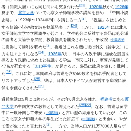
[
23
]
者（知識人層）にも同じ問いを突き付けた
。
1920年
秋から
1926年
夏まで、
北京大学
ついで北京女子師範学校の講師を務め、『中国小説
[
2
]
史略』（1923年〜1924年刊）を講じる一方
、『祝福』をはじめと
[
24
]
する短編小説や散文詩を執筆発表した
。しかし、
1925年
には北京
女子師範大学で学園紛争が起こり、学生処分に反対する魯迅は処分派
の論者と大論争を展開、教育部員を罷免されたが、
平政院
（
中国語版
）
[
2
]
に提訴して勝利を収めた
。魯迅はこれを機に彼は雑文（論争文）に
[
24
]
力を注ぐようになる
。
1926年
3月、日本の内政干渉に強硬な態度を
採るよう政府に求めよと抗議する学生・市民に対し、軍隊が発砲して
47名が死亡する「
3.18事件
」が起きると、魯迅は政府を激しく批判し
[
25
]
た
。これに対し軍閥政府は魯迅を含め50数名を指名手配者として
[
25
]
リストアップした
。彼は、日本人やドイツ人が経営する病院に潜
[
25
]
伏を余儀なくされた
。
避難生活は5月には終わるが、その年8月北京を離れ、
福建省
にある
厦
[
25
]
[
22
]
門大学
の中国文学の教授として迎えられた
。なお、魯迅は留学
中に一度帰国して
朱安
と古い型の結婚をしていたが、この
（
中国語版
）
ころ北京女子師範大学の学生だった
許広平
と出会い、やが
（
中国語版
）
[
2
]
て愛が生じたと言われる
。一方で、当時人口が11万7000人足らず