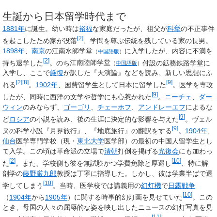
生誕から日本留学時代まで
1881年
に誕生。幼い時は
裕福
な家庭だったが、祖父が
科挙
の不正事件
[
2
]
を起こしたため家が没落
、学問を尊ぶ伝統を残している家の長男。
1898年
、
南京
の
江南水師学堂
に入学したが、内容に不満を
（
中国語版
）
[
2
]
持ち退学した
。のち
江南陸師学堂
付設の鉱務鉄路学堂に
（
中国語版
）
入学し、ここで
厳復
が訳した『天演論』などを読み、新しい思想にふ
[
2
]
[
8
]
[
9
]
れる
。
1902年
、国費留学生として日本に留学した
。医学を専攻
[
9
]
したが、同時に西洋の文学や哲学にも心惹かれた
。
ニーチェ
、
ダー
ウィン
のみならず、
ゴーゴリ
、
チェーホフ
、
アンドレーエフ
によるな
[
9
]
ど
ロシア
の小説を読み、後の生涯に決定的な影響を与えた
。ヴェル
[
9
]
ヌの科学小説『月界旅行』、『地底旅行』の翻訳をする
。
1904年
、
仙台
医学専門学校（現・
東北大学
医学部）の最初の中国人留学生とし
て入学。この頃は革命派の立場で
清朝
打倒を掲げる
光復会
にも加わっ
[
2
]
[
10
]
た
。また、学校側も彼を無試験かつ学費免除と厚遇し
、特に解
剖学の
藤野厳九郎
教授は丁寧に指導した。しかし、彼は学業半ばで退
[
10
]
学してしまう
。当時、医学校では講義用の
幻灯機
で
日露戦争
[
10
]
（
1904年
から
1905年
）に関する時事的幻灯画を見せていた
。この
とき、母国の人々の屈辱的な姿を映し出したニュースの幻灯写真を見
[
11
]