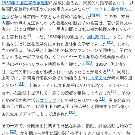
1930年
中国左翼作家連盟
の結成に至ると、実質的な指導者となり、以
後国民党政府の弾圧やその御用文人のみならず、
セクト主義
や
極左主
[
2
]
[
30
]
義
など革命陣営内部の敵とも不寛容に論争した
。この際、左翼
内部の弱点も見逃さなかった魯迅の心眼とその発言は、若い党員文学
者の一部には理解が難しく、両者の間にはある種の軋轢が生じていた
[
2
]
とも言われる
。また、1930年代の魯迅は、
国民政府
によって、その
[
31
]
作品をしばしば発禁処分にされた反体制文学者であった
。しかし
当の魯迅は、許広平と上海郊外の輪奐なマンションで同棲し、子供が
生まれると一家で毎週のようにハイヤーで上海都心の映画館へ通い、
[
31
]
当時はやりのハリウッド映画を多く観ている
。1930年代上海で
[
31
]
は、近代的市民社会が形成されつつあったことが窺える
。同時に
上海では、新聞発行部数の急増が物語るように
大衆文化
が黎明期を迎
[
31
]
えていた
。上海メディアは文化情報ばかりではなく、センセーシ
[
31
]
ョナルな話題も提供して、多くの読者を獲得しようとした
。その
[
31
]
ため魯迅の私生活も
ゴシップ
として報じられている
。妻を北京の
母の下に置いて、17歳年下の教え子（許広平）と同棲する魯迅像が、
[
31
]
国民党系メディアによって流された
。
その一方で、外国美術に関する旺盛な翻訳、復刻、評論活動も始めて
[
32
]
いる
。幼年期から美術に深い関心を寄せてきた彼であったが、内