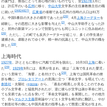
の厦門は、魯迅にとって居心地の良いものでなく、翌
1927年
1月に
は、許広平のいる
広州
に移り、
中山大学
文学系の主任兼教務主任の職
[
26
]
[
24
]
[
27
]
に就いた
。
広東省
の省都である広州の当時の人口は81万
[
26
]
人、中国5番目の大きさの都市であったが
、4月
上海クーデター
を
[
2
]
経験し、その思想に大きな影響を与えた
。中山大学助手となった許
と、郊外の新築マンションで別室ながらも同じユニットに住み始めた
[
26
]
。ただし、この町でも反共クーデターが起こり、多くの学生達が
逮捕され、虐殺されてゆく中、精一杯の抗議として、中山大学の職を
[
28
]
辞した
。
上海時代
1927年
、許とともに密かに汽船で広州を脱出し、10月3日
上海
に着い
[
29
]
た
。
1929年
9月には、長男が生まれ、彼は「上海で生まれた嬰児」
[
29
]
という意味で、「海嬰」と名付けている
。上海では国民革命の挫
折を機に、
プロレタリアート
の意識に立つ「革命文学」を唱えていた
創造社
・
太陽社
から、「過去の暗黒しか見ることのできぬ
（
中国語版
）
小ブル文学者」と猛批判されたが、逆に彼らが文学は疎か革命に対し
ても安易であった点を突いて「革命文学論戦」を展開した。その他方
で、自ら
マルクス主義
芸術論やソビエト文学を精力的に翻訳し、やが
て創造社等の側にも中国共産党の指導もあって態度に変化が生まれ、