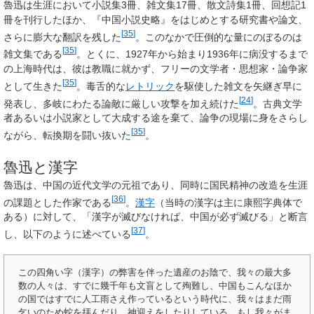
魯迅は生涯において小説集3冊、雑文集17冊、散文詩集1冊、回想記1
冊を刊行したほか、『中国小説史略』をはじめとする研究書や論文、
[
35
]
さらに膨大な翻訳を残した
。このなかで圧倒的な量にのぼるのは
[
35
]
雑文集である
。とくに、1927年から始まり1936年に病没するまで
の上海時代は、彼は教職に就かず、フリーの文学者・思想家・論争家
[
35
]
として生きた
。毒舌的な
レトリック
を駆使した雑文を矢継ぎ早に
[
24
]
発表し、多岐にわたる論敵に厳しい攻撃を加え続けた
。古典文学
者あるいは小説家として大成する途を棄て、論争の現場に身をさらし
[
35
]
ながら、転換期を闘い抜いた
。
魯迅と漢字
魯迅は、中国の近代文学の元祖であり、同時に国民精神の改造を生涯
[
36
]
の課題とした作家である
。
漢字
（当時の漢字は主に康熙字典体で
ある）に対して、「漢字が滅びなければ、中国が必ず滅びる」と断言
[
37
]
し、以下のように述べている
。
この四角い字（漢字）の弊害を伴った遺産のお陰で、我々の最大多
数の人々は、すでに幾千年も文盲として殉難し、中国もこんなほか
の国ではすでに人工雨さえ作っているという時代に、我々はまだ雨
乞いのため蛇を拝んだり、神迎えをしたりしている。もし我々がま