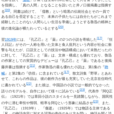
を指摘し、「真の人間」となることを説いたと井ノ口後掲書は指摘す
[
20
]
る
。同書は続けて、「儒教」という暗黒の伝統社会とその一員で
ある自己を否定することで、未来の子供たちには自分たちがこれまで
経験したことのない人間らしい生活を準備しようとする魯迅の精神と
[
20
]
彼の進化論が横たわっているとする
。
[
17
]
翌
1919年
には、『孔乙己』と『薬』の2つの小説を寄稿した
。『狂
人日記』がその一人称を用いた文体と食人批判という内容が社会に衝
撃を与えたが、口語文としての技法や物語構成において未熟だったの
に対して、『孔乙己』と『薬』は、文体・構成とも優れており、魯迅
の作家としての実質的なデビューは『孔乙己』と『薬』であると後掲
[
21
]
藤井書は指摘する
。作家魯迅の最も優れた小説は、第1集の『
吶
[
17
]
喊
』と第2集の『彷徨』に含まれている
。散文詩集『野草』とあわ
せて、これらの作品は、彼の創作力が最も充実していた北京在住時代
[
22
]
に書かれている
。また彼は、中国語の小説では一般的でなかった
[
23
]
語りのモデルを、自作において様々に試みている
。代表作『阿Q正
伝』（1921年）では章回小説のスタイルを一見踏襲しながら、国民性
[
23
]
の中に潜む卑怯や惰弱、軽率を阿Qという形象に結晶させ
、また、
『孔乙己』（1919年）、『傷逝』（1925年）では物語る主体である
「私」の物語内容に対する認識や責任のあり方を問い、物語を聞く読