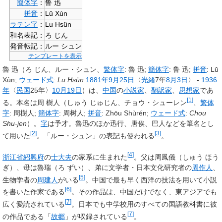
簡体字
：
鲁 迅
拼音
：
Lǔ Xùn
ラテン字
：
Lu Hsün
和名表記：
ろ じん
発音転記：
ルー シュン
テンプレートを表示
魯 迅
（ろ じん、ルー・シュン、
繁体字
:
魯 迅
;
簡体字
:
鲁 迅
;
拼音
:
Lǔ
Xùn
;
ウェード式
:
Lu Hsün
1881年
9月25日
〈
光緒
7年
8月3日
〉 -
1936
年
〈
民国
25年〉
10月19日
）は、
中国
の
小説家
、
翻訳家
、
思想家
であ
[
1
]
る。本名は
周 樹人
（しゅう じゅじん、チョウ・シューレン
、
繁体
字
:
周樹人
;
簡体字
:
周树人
;
拼音
:
Zhōu Shùrén
;
ウェード式
:
Chou
Shu-jen
）。
字
は
予才
。魯迅のほか迅行、唐俟、巴人などを筆名とし
[
2
]
[
3
]
て用いた
。「ルー・シュン」の表記も使われる
。
[
4
]
浙江省
紹興府
の
士大夫
の家系に生まれた
。父は周鳳儀（しゅう ほう
ぎ）、母は魯瑞（ろ ずい）、弟に文学者・日本文化研究者の
周作人
、
[
5
]
生物学者の
周建人
がいる
。中国で最も早く西洋の技法を用いて小説
[
6
]
を書いた作家である
。その作品は、中国だけでなく、東アジアでも
[
7
]
広く愛読されている
。日本でも中学校用のすべての国語教科書に彼
[
7
]
の作品である「
故郷
」が収録されている
。