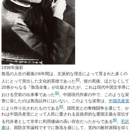
1936年撮影
魯迅の人生の最後の6年間は、左派的な理念によって育まれた多くの
[
6
]
人にとって突出した文化的英雄であった
。彼の死後、ほどなくして
20巻からなる『魯迅全集』が出版されたが、これは現代中国文学界に
[
6
]
おける空前の出来事であった
。中国現代作家の中で、このような栄
誉に浴したのは魯迅以外にはいない。このような栄誉は、
中国共産党
[
6
]
により作り出されたものである
。国民党との奪権闘争を通じて、か
れは中国共産党にとって人民に愛される反政府的な愛国主義を宣伝す
[
6
]
る代弁者として非常に利用価値の高い存在だったからである
。
毛沢
東
は、国防文学論戦ですでに魯迅を盾にして、党内の敵対派閥を叩く