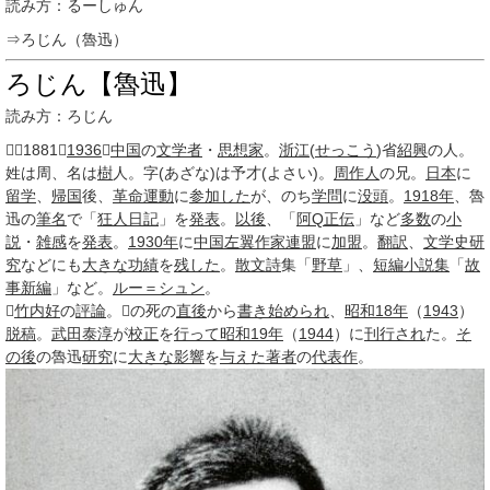
読み方：るーしゅん
⇒ろじん（魯迅）
ろじん【魯迅】
読み方：ろじん
［1881～
1936
］
中国
の
文学者
・
思想家
。
浙江
(
せっこう
)省
紹興
の人。
姓は周、名は
樹
人。字(あざな)は予才(よさい)。
周作人
の兄。
日本
に
留学
、
帰国
後、
革命
運動
に
参加した
が、のち
学問
に
没頭
。
1918年
、魯
迅の
筆名
で「
狂人日記
」を
発表
。
以後
、「
阿Q正伝
」など
多数
の
小
説
・
雑感
を
発表
。
1930年
に
中国左翼作家連盟
に
加盟
。
翻訳
、
文学史研
究
などにも
大きな
功績
を
残した
。
散文詩
集「
野草
」、
短編小説集
「
故
事
新編
」など。
ルー＝シュン
。

竹内好
の
評論
。の死の
直後
から
書き
始められ
、
昭和18年
（
1943
）
脱稿
。
武田泰淳
が
校正
を
行って
昭和19年
（
1944
）に
刊行され
た。
そ
の後
の魯迅
研究
に
大きな
影響
を
与えた
著者
の
代表作
。