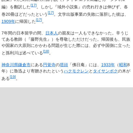
[
17
]
編）を翻訳した
。しかし『域外小説集』の売れ行きは伸びず、各
[
17
]
巻20冊ほどだったという
。文学出版事業の失敗に落胆した彼は、
[
17
]
1909年
に帰国した
。
7年間の日本留学の間、
日本人
の親友は一人もできなかった。辛うじ
てある教師（『藤野先生』）を尊敬しただけだった。帰国後も、民族
や国家の大原則にかかわる問題が生じた際には、必ず中国側に立った
[
18
]
と孫利川は述べている
。
神奈川県
鎌倉市
にある
円覚寺
の
塔頭
「佛日庵」には、
1933年
（
昭和
8
年）に魯迅より寄贈されたという
ハクモクレン
と
タイサンボク
の木が
[
19
]
ある
。