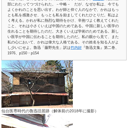
部にわたってつづけられた。－中略－ だが、なぜか私は、今でも
よくかれのことを思い出す。わが師と仰ぐ人のなかで、かれはもっ
とも私を感激させ、もっとも私を励ましてくれたひとりだ。私はよ
く考える。かれが私に熱烈な期待をかけ、辛抱づよく教えてくれた
こと、それは小さくいえば中国のためである。中国に新しい医学の
生れることを期待したのだ。大きくいえば学術のためである。新し
い医学が中国に伝わることを期待したのだ。私の眼から見て、また
私の心において、かれは偉大な人格である。その姓名を知る人がよ
し少いにせよ。魯迅「藤野先生」訳は
竹内好
『魯迅文集』第二巻、
1976、p150・p154
仙台医専時代の魯迅旧居跡（解体前の2018年に撮影）