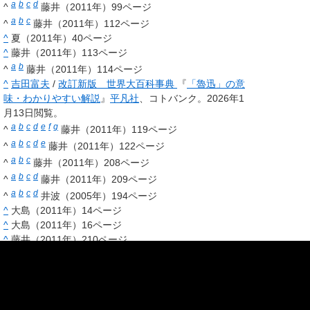
a
b
c
d
^
藤井（2011年）99ページ
a
b
c
^
藤井（2011年）112ページ
^
夏（2011年）40ページ
^
藤井（2011年）113ページ
a
b
^
藤井（2011年）114ページ
^
吉田富夫
/
改訂新版 世界大百科事典
『
「魯迅」の意
味・わかりやすい解説
』
平凡社
、コトバンク
。
2026年1
月13日閲覧
。
a
b
c
d
e
f
g
^
藤井（2011年）119ページ
a
b
c
d
e
^
藤井（2011年）122ページ
a
b
c
^
藤井（2011年）208ページ
a
b
c
d
^
藤井（2011年）209ページ
a
b
c
d
^
井波（2005年）194ページ
^
大島（2011年）14ページ
^
大島（2011年）16ページ
^
藤井（2011年）210ページ
^
藤井（2011年）104ページ
^
魯迅特集
（東北大学・まなびの杜）
a
b
^
魯迅の下宿跡地、仙台市が記念広場化 ２１年３
月完成予定
-
河北新報