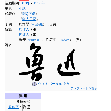
活動期間
1918年
-
1936年
主題
小説
代表作
『
阿Q正伝
』
『
狂人日記
』
子供
周海嬰
（長男）
（
中国語版
）
親族
周作人
（弟）
周建人
（弟）
朱安
、
許広平
（妻）
（
中国語版
）
（
中国語版
）
署名
ウィキポータル 文学
テンプレートを表示
魯 迅
各種表記
繁体字
：
魯 迅