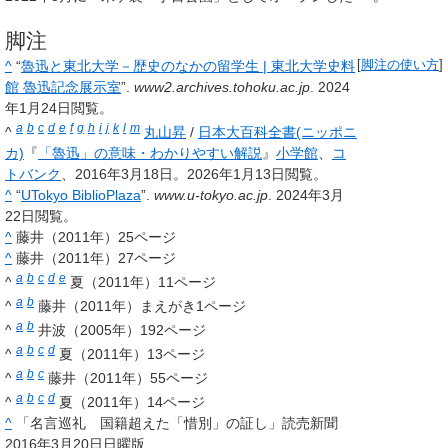
脚注
^
“
魯迅と東北大学－歴史のなかの留学生 | 東北大学史料
[
脚注の使い方
]
館 魯迅記念展示室
”.
www2.archives.tohoku.ac.jp
. 2024
年1月24日閲覧。
a
b
c
d
e
f
g
h
i
j
k
l
m
^
丸山昇
/
日本大百科全書(ニッポニ
カ)
『
「魯迅」の意味・わかりやすい解説
』
小学館
、
コ
トバンク
、2016年3月18日
。
2026年1月13日閲覧
。
^
“
UTokyo BiblioPlaza
”.
www.u-tokyo.ac.jp
. 2024年3月
22日閲覧。
^
藤井（2011年）25ページ
^
藤井（2011年）27ページ
a
b
c
d
e
^
夏（2011年）11ページ
a
b
^
藤井（2011年）まえがき1ページ
a
b
^
井波（2005年）192ページ
a
b
c
d
^
夏（2011年）13ページ
a
b
c
^
藤井（2011年）55ページ
a
b
c
d
^
夏（2011年）14ページ
^
「名言巡礼 国籍超えた「惜別」の証し」読売新聞
2016年3月20日日曜版