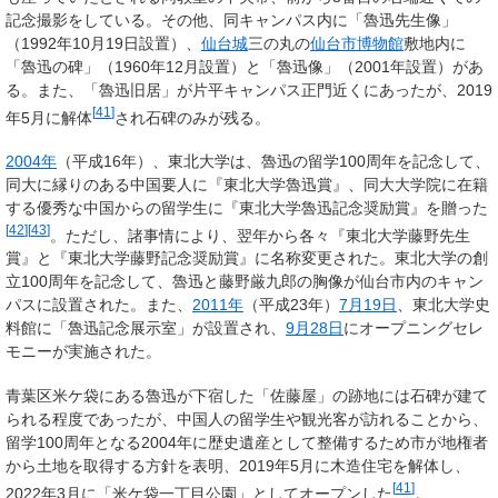
記念撮影をしている。その他、同キャンパス内に「魯迅先生像」
（1992年10月19日設置）、
仙台城
三の丸の
仙台市博物館
敷地内に
「魯迅の碑」（1960年12月設置）と「魯迅像」（2001年設置）があ
る。また、「魯迅旧居」が片平キャンパス正門近くにあったが、2019
[
41
]
年5月に解体
され石碑のみが残る。
2004年
（平成16年）、東北大学は、魯迅の留学100周年を記念して、
同大に縁りのある中国要人に『東北大学魯迅賞』、同大大学院に在籍
する優秀な中国からの留学生に『東北大学魯迅記念奨励賞』を贈った
[
42
]
[
43
]
。ただし、諸事情により、翌年から各々『東北大学藤野先生
賞』と『東北大学藤野記念奨励賞』に名称変更された。東北大学の創
立100周年を記念して、魯迅と藤野厳九郎の胸像が仙台市内のキャン
パスに設置された。また、
2011年
（平成23年）
7月19日
、東北大学史
料館に「魯迅記念展示室」が設置され、
9月28日
にオープニングセレ
モニーが実施された。
青葉区米ケ袋にある魯迅が下宿した「佐藤屋」の跡地には石碑が建て
られる程度であったが、中国人の留学生や観光客が訪れることから、
留学100周年となる2004年に歴史遺産として整備するため市が地権者
から土地を取得する方針を表明、2019年5月に木造住宅を解体し、
[
41
]
2022年3月に「米ケ袋一丁目公園」としてオープンした
。