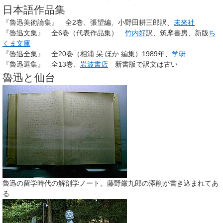
日本語作品集
『魯迅美術論集』 全2巻、張望編、小野田耕三郎訳、
未來社
『魯迅文集』 全6巻（代表作品集）
竹内好
訳、筑摩書房、新版
ち
くま文庫
『魯迅全集』 全20巻（相浦 杲 ほか 編集）1989年、
学研
『魯迅選集』 全13巻、
岩波書店
新書版で訳文は古い
魯迅と仙台
魯迅の留学時代の解剖学ノート。藤野厳九郎の添削が書き込まれてあ
る