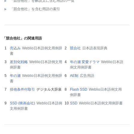
「競合他社」を解説文に含む用語の一覧
「競合他社」を含む用語の索引
「競合他社」の関連用語
売込み
Weblio日本語例文用例辞
競合社
日本語表現辞典
書
差別化戦略
Weblio日本語例文用
年の瀬 変愛ドラマ
Weblio日本語
例辞書
例文用例辞書
年の瀬
Weblio日本語例文用例辞
AE制
広告用語
書
排他条件付取引
デジタル大辞泉
Flash SSD
Weblio日本語例文用
例辞書
SSD (映画会社)
Weblio日本語例
SSD
Weblio日本語例文用例辞書
文用例辞書