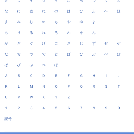
さ
し
す
せ
そ
た
ち
つ
て
と
な
に
ぬ
ね
の
は
ひ
ふ
へ
ほ
ま
み
む
め
も
や
ゆ
よ
ら
り
る
れ
ろ
わ
を
ん
が
ぎ
ぐ
げ
ご
ざ
じ
ず
ぜ
ぞ
だ
ぢ
づ
で
ど
ば
び
ぶ
べ
ぼ
ぱ
ぴ
ぷ
ぺ
ぽ
Ａ
Ｂ
Ｃ
Ｄ
Ｅ
Ｆ
Ｇ
Ｈ
Ｉ
Ｊ
Ｋ
Ｌ
Ｍ
Ｎ
Ｏ
Ｐ
Ｑ
Ｒ
Ｓ
Ｔ
Ｕ
Ｖ
Ｗ
Ｘ
Ｙ
Ｚ
１
２
３
４
５
６
７
８
９
０
記号