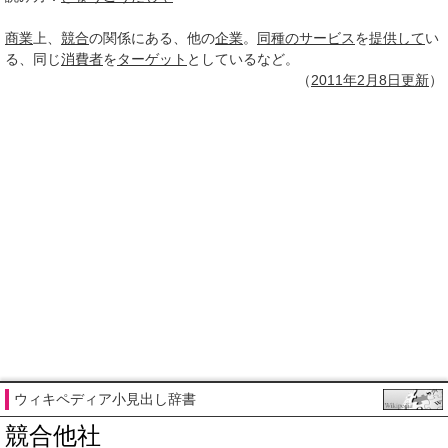
商業
上、
競合
の関係にある、他の
企業
。
同種の
サービス
を
提供して
い
る、同じ
消費者
を
ターゲット
としているなど。
（
2011年2月
8日
更新
）
ウィキペディア小見出し辞書
競合他社