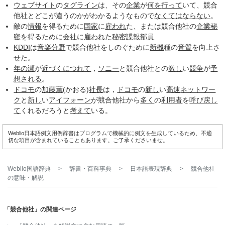
ウェブサイト
の
タグライン
は、その
企業
が
何を
行って
いて、競合
他社とどこが違うのかがわかるようなもので
なくてはならない
。
敵の
情報
を得るために
国家
に
雇われ
た、または競合他社の
企業秘
密
を得るために
会社
に
雇われ
た
秘密
諜報部員
KDDI
は
音楽分野
で競合他社をしのぐために
新機
種の
音質
を向上さ
せた。
年の瀬
が
近づく
につれて
，
ソニー
と競合他社との
激し
い
競争
が
予
想される
。
ドコモ
の
加藤薫
(かおる)
社長
は，
ドコモ
の
新し
い
高速
ネットワー
ク
と
新し
い
アイフォーン
が競合他社から
多く
の
利用者
を
呼び戻し
て
くれるだろうと
考えて
いる。
Weblio日本語例文用例辞書はプログラムで機械的に例文を生成しているため、不適
切な項目が含まれていることもあります。ご了承くださいませ。
Weblio国語辞典
>
辞書・百科事典
>
日本語表現辞典
>
競合他社
の意味・解説
「競合他社」の関連ページ