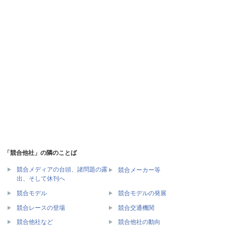
「競合他社」の隣のことば
競合メディアの台頭、諸問題の露
競合メーカー等
出、そして休刊へ
競合モデル
競合モデルの発展
競合レースの登場
競合交通機関
競合他社など
競合他社の動向