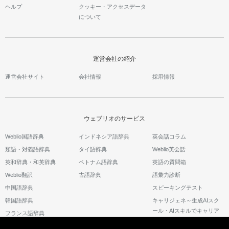
ヘルプ
クッキー・アクセスデータ
について
運営会社の紹介
運営会社サイト
会社情報
採用情報
ウェブリオのサービス
Weblio国語辞典
インドネシア語辞典
英会話コラム
類語・対義語辞典
タイ語辞典
Weblio英会話
英和辞典・和英辞典
ベトナム語辞典
英語の質問箱
Weblio翻訳
古語辞典
語彙力診断
中国語辞典
スピーキングテスト
韓国語辞典
キャリジェネ～生成AIスク
ール・AIスキルでキャリア
フランス語辞典
アップ～