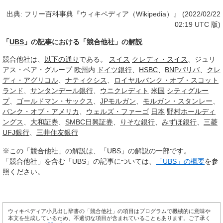
出典: フリー百科事典『ウィキペディア（Wikipedia）』 (2022/02/22
02:19 UTC 版)
「
UBS
」の
記事
における「競合他社」の
解説
競合他社は、
以下の通り
である。
スイス
クレディ・スイス
、ジュリ
アス・ベア・グループ
欧州
内
ドイツ銀行
、
HSBC
、
BNPパリバ
、
クレ
ディ・アグリコル
、
ナティクシス
、
ロイヤルバンク・オブ・スコット
ランド
、
サンタンデール銀行
、
ウニクレディト
米国
シティグルー
プ
、
ゴールドマン・サックス
、
JPモルガン
、
モルガン・スタンレー
、
バンク・オブ・アメリカ
、
ウェルズ・ファーゴ
日本
野村ホールディ
ングス
、
大和証券
、
SMBC日興証券
、
りそな銀行
、
みずほ銀行
、
三菱
UFJ銀行
、
三井住友銀行
※この「競合他社」の解説は、「UBS」の解説の一部です。
「競合他社」を含む「UBS」の記事については、
「UBS」の概要
を参
照ください。
ウィキペディア小見出し辞書の「競合他社」の項目はプログラムで機械的に意味や
本文を生成しているため、不適切な項目が含まれていることもあります。ご了承く