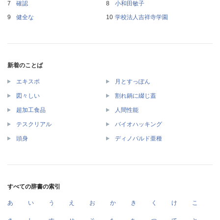
確認
小和田敏子
健全な
学校法人吉祥寺学園
新着のことば
エキスポ
月とすっぽん
図々しい
割れ鍋に綴じ蓋
超加工食品
人間性能
テスクリアル
バイオハッキング
頭身
ディノバルド亜種
すべての辞書の索引
あ
い
う
え
お
か
き
く
け
こ