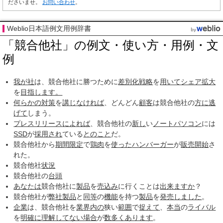
ださいませ。
お問い合わせ
。
Weblio日本語例文用例辞書
「競合他社」の例文・使い方・用例・文
例
我が社
は、競合他社に勝つために
差別化戦略
を
用いて
シェア拡大
を
目指し
ます。
何らかの
対策
を
講じ
なければ
、どんどん
顧客
は競合他社の
方に
逃
げて
しまう。
プレスリリース
によれば
、競合他社の
新し
い
ノートパソコン
には
SSD
が
採用され
ている
とのこと
だ。
競合他社から
期間限定
で
鶏肉
を
使った
ハンバーガー
が
販売開始
さ
れた。
競合他社
状況
競合他社の
台頭
あなたは
競合他社に
製品
を
売込み
に行くことは
出来ますか
？
競合他社が
弊社
製品
と
同等
の
機能
を持つ
製品
を
発売しました
。
企業
は、競合他社を
業界
内の
狭い
範囲
で
捉えて
、
本当
の
ライバル
を
明確に
理解して
ない場合
が
数多く
あります
。