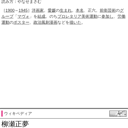
読み方：やなせまさむ
［
1900
～
1945
］
洋画家
。
愛媛
の
生まれ
。
本名
、正六。
前衛芸術
の
グ
ループ
「
マヴォ
」を
結成
。のち
プロレタリア
美術
運動
に
参加し
、
労働
運動
の
ポスター
、
政治風刺
漫画
などを
描いた
。
ウィキペディア
柳瀬正夢