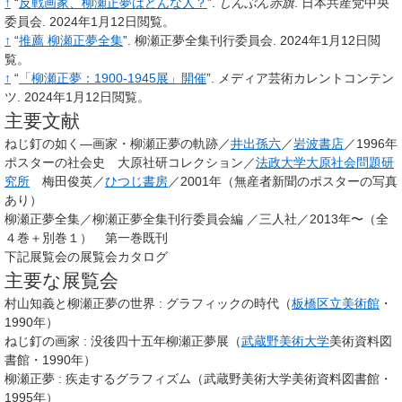
↑
“
反戦画家、柳瀬正夢はどんな人？
”.
しんぶん赤旗
.
日本共産党中央
委員会.
2024年1月12日閲覧。
↑
“
推薦 柳瀬正夢全集
”.
柳瀬正夢全集刊行委員会.
2024年1月12日閲
覧。
↑
“
「柳瀬正夢：1900-1945展」開催
”.
メディア芸術カレントコンテン
ツ.
2024年1月12日閲覧。
主要文献
ねじ釘の如く―画家・柳瀬正夢の軌跡／
井出孫六
／
岩波書店
／1996年
ポスターの社会史 大原社研コレクション／
法政大学大原社会問題研
究所
梅田俊英／
ひつじ書房
／2001年（無産者新聞のポスターの写真
あり）
柳瀬正夢全集／柳瀬正夢全集刊行委員会編 ／三人社／2013年〜（全
４巻＋別巻１） 第一巻既刊
下記展覧会の展覧会カタログ
主要な展覧会
村山知義と柳瀬正夢の世界
: グラフィックの時代（
板橋区立美術館
・
1990年）
ねじ釘の画家
: 没後四十五年柳瀬正夢展（
武蔵野美術大学
美術資料図
書館・1990年）
柳瀬正夢
: 疾走するグラフィズム（武蔵野美術大学美術資料図書館・
1995年）