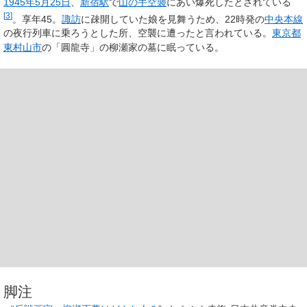
1945年
5月25日
、
新宿駅
で
山の手空襲
にあい爆死したとされている
[
3
]
。享年45。
諏訪
に疎開していた娘を見舞うため、22時発の
中央本線
の夜行列車に乗ろうとした所、空襲に遭ったと言われている。
東京都
東村山市
の「圓龍寺」の柳瀬家の墓に眠っている。
脚注