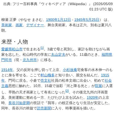
出典: フリー百科事典『ウィキペディア（Wikipedia）』 (2026/05/09
01:23 UTC 版)
柳瀬 正夢
（やなせ まさむ、
1900年
1月12日
-
1945年
5月25日
） は、
美術家
、
画家
、
デザイナー
、舞台美術家。本名は正六、別名は
夏川八
朗
。
来歴・人物
[
1
]
愛媛県
松山市
で生まれる
。3歳で母と死別し、家計を助けながら画
家を志した。松山時代の学友に
丸山定夫
がいる。11歳のとき、
福岡県
門司市
（現・
北九州市
）に移る。
1914年
、父の反対を押し切って上京、
小杉放庵
宅食客の水木伸一のも
とに身を寄せる。ここで
村山槐多
と知り合い、親交を結んだ。
1915
年
、門司に戻る。小倉で
売文社
社員の松本文雄に出会い、初めて
社会
主義
思想に触れた。10月、15歳で油彩「河と降る光と」が
院展
に入選
[
2
]
し、早熟の天才画家として有名になった
。その後北九州の洋画普
及、美術運動に努める一方、たびたび上京を試みた。
1920年
の上京
時、
長谷川如是閑
の世話で『我等』の校正係となり生活が安定した。
同年、長谷川の斡旋で
読売新聞
に入り、時事漫画を描いた。