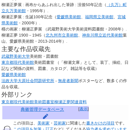
柳瀬正夢展
: 画布からあふれ出した筆跡
: 没後50年記念（
（久万）町
立久万美術館
・1995年）.
柳瀬正夢展
: 生誕100年記念（
愛媛県美術館
、
福岡県立美術館
、
宮城
県美術館
・2000年）.
槿の画家：柳瀬正夢展 （武蔵野美術大学美術資料図書館・2008年）.
柳瀬正夢 1900－1945（
北九州市立美術館
、
神奈川県立近代美術館
葉
山、愛媛県美術館・2013-2014年）.
主要な作品収蔵先
武蔵野美術大学
美術館・図書館
東京都現代美術館
美術図書室 （「柳瀬文庫」として、装丁、挿絵、日
記など関係の資料、図書、カタログ、雑誌等を収蔵）
愛媛県美術館
法政大学大原社会問題研究所
-
無産者新聞
ポスターなど、数多くの作
品を収蔵。
外部リンク
東京都現代美術館美術図書室柳瀬正夢関連資料
[
表示
]
典拠管理データベース
この項目は、
美術家
・
芸術家
に関連した
書きかけの項目
です。
この項目を加筆・訂正
などしてくださる
協力者を求めています