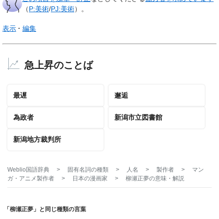
（
P:美術
/
PJ:美術
）。
表示
編集
急上昇のことば
最遅
邂逅
為政者
新潟市立図書館
新潟地方裁判所
Weblio国語辞典
>
固有名詞の種類
>
人名
>
製作者
>
マン
ガ・アニメ製作者
>
日本の漫画家
>
柳瀬正夢
の意味・解説
「柳瀬正夢」と同じ種類の言葉