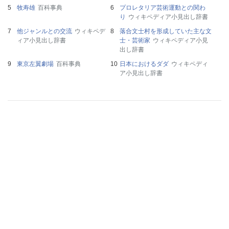
牧寿雄
百科事典
プロレタリア芸術運動との関わ
り
ウィキペディア小見出し辞書
他ジャンルとの交流
ウィキペデ
落合文士村を形成していた主な文
ィア小見出し辞書
士・芸術家
ウィキペディア小見
出し辞書
東京左翼劇場
百科事典
日本におけるダダ
ウィキペディ
ア小見出し辞書