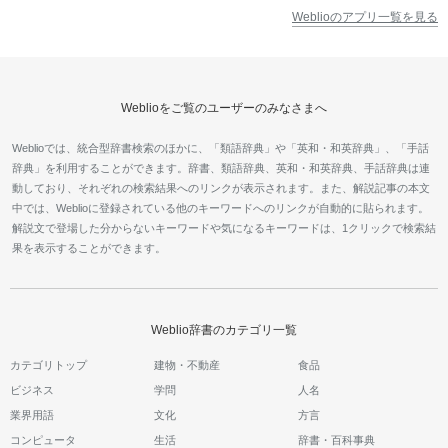
Weblioのアプリ一覧を見る
Weblioをご覧のユーザーのみなさまへ
Weblioでは、統合型辞書検索のほかに、「類語辞典」や「英和・和英辞典」、「手話
辞典」を利用することができます。辞書、類語辞典、英和・和英辞典、手話辞典は連
動しており、それぞれの検索結果へのリンクが表示されます。また、解説記事の本文
中では、Weblioに登録されている他のキーワードへのリンクが自動的に貼られます。
解説文で登場した分からないキーワードや気になるキーワードは、1クリックで検索結
果を表示することができます。
Weblio辞書のカテゴリ一覧
カテゴリトップ
建物・不動産
食品
ビジネス
学問
人名
業界用語
文化
方言
コンピュータ
生活
辞書・百科事典