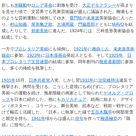
折しも
米騒動
や
ロシア革命
に刺激を受け、
大正デモクラシー
が高まり
を見せた頃で、文芸界でも民衆芸術論が盛んに議論された。柳瀬もそ
のような芸術運動に傾倒してゆき、
普門暁
の
未来派
美術協会に入った
り、
村山知義
、
尾形亀之助
、
大浦周蔵
、
門脇晋郎
とともに
MAVO
を結
成したりして、
前衛美術
に進んだ。1924年には、三科造形美術協会を
結成している。
一方で
プロレタリア美術
にも傾倒し、
1921年
に
種蒔く人
、
未来派美術
協会
に参加。
1923年
に
日本漫画会
発起人となる。そして
1925年
、
日
本プロレタリア文芸連盟
の結成に参加、同年創刊の
無産者新聞
に参加
し、多くの挿絵を執筆した。
1931年
10月、
日本共産党
入党。しかし翌
1932年
に
治安維持法
違反で
検挙され、拷問を受ける。こうした逆境にもめげずに、プロレタリア
美術への運動を続け、無産階級の画家として知られた
ゲオルグ・グロ
ッス
を日本に紹介した。他にも
カリカチュア
、絵画に始まり、デザイ
ン（ポスター）、コラージュ、舞台美術、絵本など、戦前～戦中にか
けて幅広く活躍した。『日本』に執筆した縁で
五百木飄亭
や阿部里雪
と親交を持ち、
1941年
頃からは盛んに
俳句
を作って
柳原極堂
の『鶏
頭』に投句した。