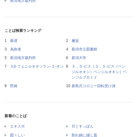
新潟地方裁判所
ことば検索ランキング
最遅
邂逅
為政者
新潟市立図書館
新潟地方裁判所
新潟大学
５β‐フェニルオキソラン‐２‐オン
３，５‐ビス［３，５‐ビス（ベン
ジルオキシ）ベンジルオキシ］ベ
ンジルブロミド
黙祷
新島式コロニー回転受け身
新着のことば
エキスポ
月とすっぽん
図々しい
割れ鍋に綴じ蓋