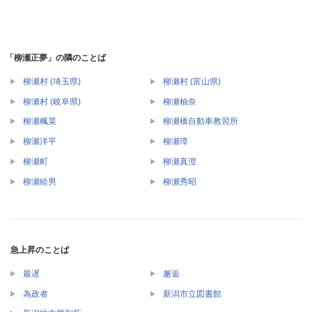
「柳瀬正夢」の隣のことば
柳瀬村 (埼玉県)
柳瀬村 (富山県)
柳瀬村 (岐阜県)
柳瀬柚奈
柳瀬楓菜
柳瀬橋自動車教習所
柳瀬洋平
柳瀬璋
柳瀬町
柳瀬真澄
柳瀬睦男
柳瀬秀昭
急上昇のことば
最遅
邂逅
為政者
新潟市立図書館