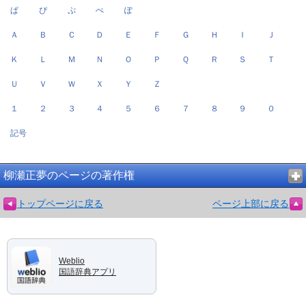
ぱ
ぴ
ぷ
ぺ
ぽ
Ａ
Ｂ
Ｃ
Ｄ
Ｅ
Ｆ
Ｇ
Ｈ
Ｉ
Ｊ
Ｋ
Ｌ
Ｍ
Ｎ
Ｏ
Ｐ
Ｑ
Ｒ
Ｓ
Ｔ
Ｕ
Ｖ
Ｗ
Ｘ
Ｙ
Ｚ
１
２
３
４
５
６
７
８
９
０
記号
柳瀬正夢のページの著作権
トップページに戻る
ページ上部に戻る
Weblio
国語辞典アプリ