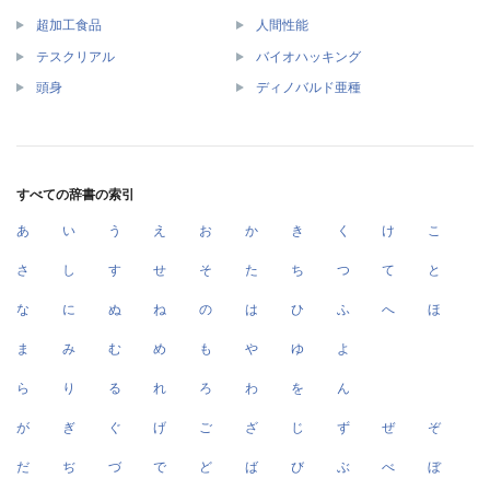
超加工食品
人間性能
テスクリアル
バイオハッキング
頭身
ディノバルド亜種
すべての辞書の索引
あ
い
う
え
お
か
き
く
け
こ
さ
し
す
せ
そ
た
ち
つ
て
と
な
に
ぬ
ね
の
は
ひ
ふ
へ
ほ
ま
み
む
め
も
や
ゆ
よ
ら
り
る
れ
ろ
わ
を
ん
が
ぎ
ぐ
げ
ご
ざ
じ
ず
ぜ
ぞ
だ
ぢ
づ
で
ど
ば
び
ぶ
べ
ぼ