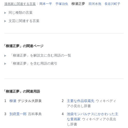
柳瀬正夢
漫画家に関連する言葉
岡本一平
手塚治虫
田河水泡
長谷川町子
同じ種類の言葉
文芸に関連する言葉
「柳瀬正夢」の関連ページ
「柳瀬正夢」を解説文に含む用語の一覧
「柳瀬正夢」を含む用語の索引
「柳瀬正夢」の関連用語
柳瀬
デジタル大辞泉
主要な作品収蔵先
ウィキペディ
ア小見出し辞書
別府貫一郎
百科事典
池袋モンパルナスにかかわった主
な童画家
ウィキペディア小見出
し辞書