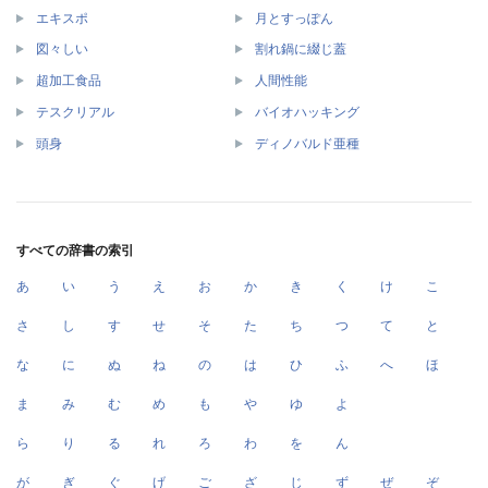
エキスポ
月とすっぽん
図々しい
割れ鍋に綴じ蓋
超加工食品
人間性能
テスクリアル
バイオハッキング
頭身
ディノバルド亜種
すべての辞書の索引
あ
い
う
え
お
か
き
く
け
こ
さ
し
す
せ
そ
た
ち
つ
て
と
な
に
ぬ
ね
の
は
ひ
ふ
へ
ほ
ま
み
む
め
も
や
ゆ
よ
ら
り
る
れ
ろ
わ
を
ん
が
ぎ
ぐ
げ
ご
ざ
じ
ず
ぜ
ぞ