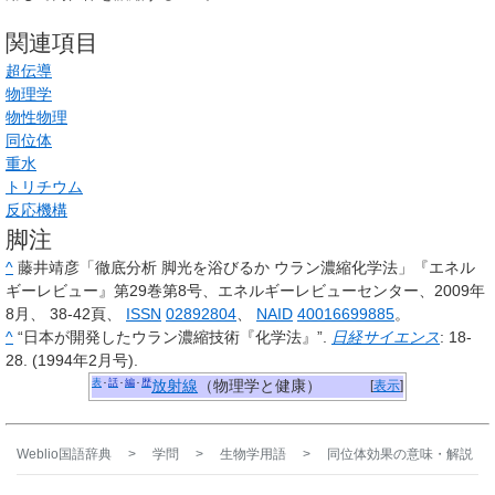
関連項目
超伝導
物理学
物性物理
同位体
重水
トリチウム
反応機構
脚注
^
藤井靖彦「徹底分析 脚光を浴びるか ウラン濃縮化学法」『エネル
ギーレビュー』第29巻第8号、エネルギーレビューセンター、2009年
8月、 38-42頁、
ISSN
02892804
、
NAID
40016699885
。
^
“日本が開発したウラン濃縮技術『化学法』”.
日経サイエンス
: 18-
28. (1994年2月号).
表
話
編
歴
放射線
（物理学と健康）
[
表示
]
Weblio国語辞典
>
学問
>
生物学用語
>
同位体効果
の意味・解説