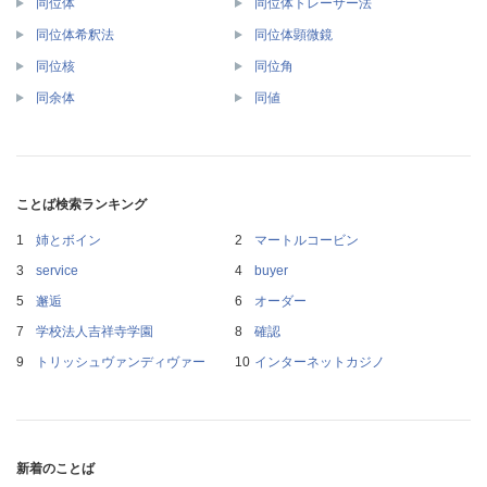
同位体
同位体トレーサー法
同位体希釈法
同位体顕微鏡
同位核
同位角
同余体
同値
ことば検索ランキング
姉とボイン
マートルコービン
service
buyer
邂逅
オーダー
学校法人吉祥寺学園
確認
トリッシュヴァンディヴァー
インターネットカジノ
新着のことば