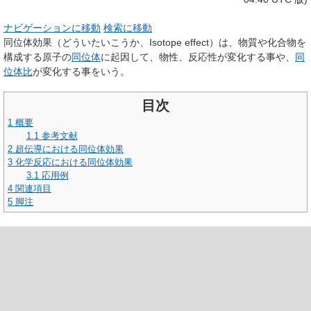
ナビゲーションに移動
検索に移動
同位体効果
（どういたいこうか、Isotope effect）は、物質や化合物を
構成する原子の
同位体
に起因して、物性、反応性が変化する事や、
同
位体比
が変化する事をいう。
目次
1
概要
1.1
参考文献
2
超伝導における同位体効果
3
化学反応における同位体効果
3.1
応用例
4
関連項目
5
脚注