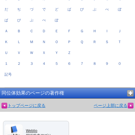
だ
ぢ
づ
で
ど
ば
び
ぶ
べ
ぼ
ぱ
ぴ
ぷ
ぺ
ぽ
Ａ
Ｂ
Ｃ
Ｄ
Ｅ
Ｆ
Ｇ
Ｈ
Ｉ
Ｊ
Ｋ
Ｌ
Ｍ
Ｎ
Ｏ
Ｐ
Ｑ
Ｒ
Ｓ
Ｔ
Ｕ
Ｖ
Ｗ
Ｘ
Ｙ
Ｚ
１
２
３
４
５
６
７
８
９
０
記号
同位体効果のページの著作権
トップページに戻る
ページ上部に戻る
Weblio