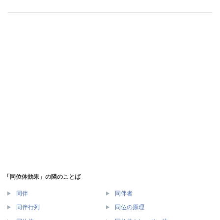
「同位体効果」の隣のことば
同伴
同伴者
同伴行列
同位の原理