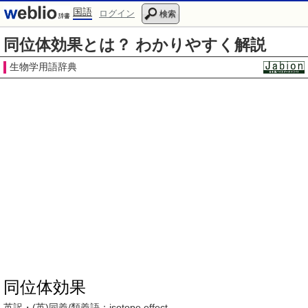
国語
ログイン
検索
同位体効果とは？ わかりやすく解説
生物学用語辞典
同位体効果
英訳・(英)同義/類義語：
isotope effect