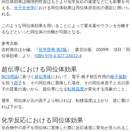
同位体効果は物理的性質はもとより化学反応の速度などにも影響を与
える。
分子分光学
における同位体効果は同位体存在比の測定に用いら
れる。
このような同位体効果を用いることによって重水素やウランを分離す
るなどといった同位体の分離が可能となる。
参考文献
吉村壽次ほか編、『
化学辞典 第2版
』、森北出版、2009年、項目「同
位体効果」より。
ISBN 978-4-627-24012-4
超伝導における同位体効果
BCS理論
に基づく
超伝導体
において、電子-格子相互作用の
格子振動
を担う
原子
を、その同位体に置換した場合、その同位体原子と元の原
子の質量の違いから、超伝導になる
転移温度
が変化する現象のこと。
通常、同位体が元の原子より軽ければ、転移温度は上がり、逆に重け
れば下がる。
化学反応における同位体効果
化合物中の原子を同位体に置換した際に反応速度に変化が見られるこ