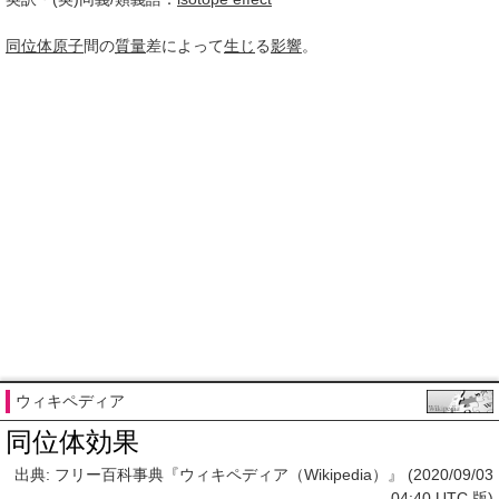
同位体
原子
間の
質量
差によって
生じ
る
影響
。
ウィキペディア
同位体効果
出典: フリー百科事典『ウィキペディア（Wikipedia）』 (2020/09/03
04:40 UTC 版)