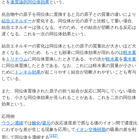
とを
速度論的同位体効果
という。
化合物中の原子を同位体に置換すると元の原子との質量の違いにより
結合エネルギー
が変化する。同位体が元の原子と比較して重い場合、
結合エネルギーは強くなる。そのため、その結合が切断される反応は
遅くなる。これを
一次の同位体効果
という。
結合エネルギーの変化は同位体ともとの原子の質量比が大きいほど大
きくなる。そのため、もっとも顕著に同位体効果が現れるのは
軽水素
を
トリチウム
に同位体置換したときである。その次が
軽水素
を
重水素
に同位体置換したときである。なお、これには軽水素の質量が小さい
ために
トンネル効果
が起こりやすく結合が切断されやすいことも寄与
している。
また、同位体置換された原子の担う結合が反応に関与していない場合
でも、小さな同位体効果が見られることがある。これを
二次の同位体
効果
という。
応用例
ウラン濃縮
では
酸化
/
還元
の反応速度差で異なる価のイオン間で濃度比
にわずかな差が生じる現象を応用して
イオン交換樹脂
の吸着の差を利
[1]
[2]
用して同位体を濃縮する
。