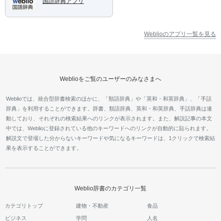
国語辞典アプリ
Weblioのアプリ一覧を見る
Weblioをご覧のユーザーのみなさまへ
Weblioでは、統合型辞書検索のほかに、「類語辞典」や「英和・和英辞典」、「手話
辞典」を利用することができます。辞書、類語辞典、英和・和英辞典、手話辞典は連
動しており、それぞれの検索結果へのリンクが表示されます。また、解説記事の本文
中では、Weblioに登録されている他のキーワードへのリンクが自動的に貼られます。
解説文で登場した分からないキーワードや気になるキーワードは、1クリックで検索結
果を表示することができます。
Weblio辞書のカテゴリ一覧
カテゴリトップ
建物・不動産
食品
ビジネス
学問
人名