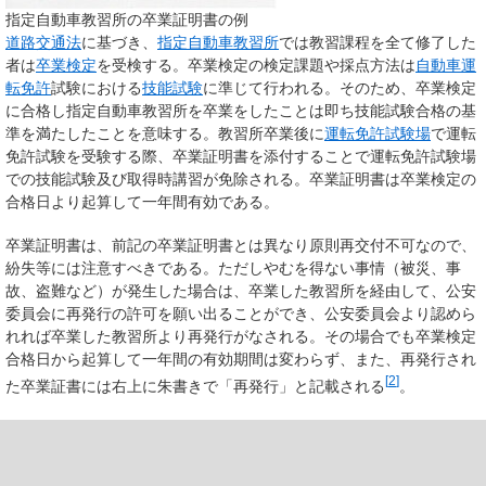
指定自動車教習所の卒業証明書の例
道路交通法
に基づき、
指定自動車教習所
では教習課程を全て修了した
者は
卒業検定
を受検する。卒業検定の検定課題や採点方法は
自動車
運
転免許
試験における
技能試験
に準じて行われる。そのため、卒業検定
に合格し指定自動車教習所を卒業をしたことは即ち技能試験合格の基
準を満たしたことを意味する。教習所卒業後に
運転免許試験場
で運転
免許試験を受験する際、卒業証明書を添付することで運転免許試験場
での技能試験及び取得時講習が免除される。卒業証明書は卒業検定の
合格日より起算して一年間有効である。
卒業証明書は、前記の卒業証明書とは異なり原則再交付不可なので、
紛失等には注意すべきである。ただしやむを得ない事情（被災、事
故、盗難など）が発生した場合は、卒業した教習所を経由して、公安
委員会に再発行の許可を願い出ることができ、公安委員会より認めら
れれば卒業した教習所より再発行がなされる。その場合でも卒業検定
合格日から起算して一年間の有効期間は変わらず、また、再発行され
[
2
]
た卒業証書には右上に朱書きで「再発行」と記載される
。