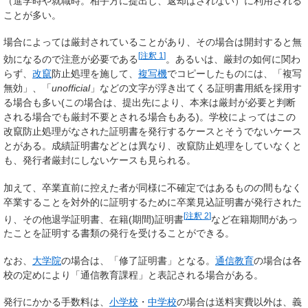
（進学時や就職時。相手方に提出し、返却はされない）に利用される
ことが多い。
場合によっては厳封されていることがあり、その場合は開封すると無
[
注釈 1
]
効になるので注意が必要である
。あるいは、厳封の如何に関わ
らず、
改竄
防止処理を施して、
複写機
でコピーしたものには、「複写
無効」、「
unofficial
」などの文字が浮き出てくる証明書用紙を採用す
る場合も多い(この場合は、提出先により、本来は厳封が必要と判断
される場合でも厳封不要とされる場合もある)。学校によってはこの
改竄防止処理がなされた証明書を発行するケースとそうでないケース
とがある。成績証明書などとは異なり、改竄防止処理をしていなくと
も、発行者厳封にしないケースも見られる。
加えて、卒業直前に控えた者が同様に不確定ではあるものの間もなく
卒業することを対外的に証明するために
卒業見込証明書
が発行された
[
注釈 2
]
り、その他
退学証明書
、
在籍(期間)証明書
など在籍期間があっ
たことを証明する書類の発行を受けることができる。
なお、
大学院
の場合は、「
修了証明書
」となる。
通信教育
の場合は各
校の定めにより「
通信教育課程
」と表記される場合がある。
発行にかかる手数料は、
小学校
・
中学校
の場合は送料実費以外は、義