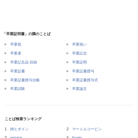
「卒業証明書」の隣のことば
卒業祝
卒業祝い
卒業者
卒業記念
卒業記念品 目録
卒業証明
卒業証書
卒業証書授与
卒業証書授与台帳
卒業証書授与式
卒業試験
卒業論文
ことば検索ランキング
姉とボイン
マートルコービン
service
buyer