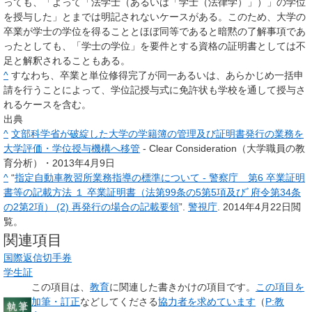
っても、「よって「法学士（あるいは「学士（法律学）」）」の学位
を授与した」とまでは明記されないケースがある。このため、大学の
卒業が学士の学位を得ることとほぼ同等であると暗黙の了解事項であ
ったとしても、「学士の学位」を要件とする資格の証明書としては不
足と解釈されることもある。
^
すなわち、卒業と単位修得完了が同一あるいは、あらかじめ一括申
請を行うことによって、学位記授与式に免許状も学校を通して授与さ
れるケースを含む。
出典
^
文部科学省が破綻した大学の学籍簿の管理及び証明書発行の業務を
大学評価・学位授与機構へ移管
- Clear Consideration（大学職員の教
育分析）・2013年4月9日
^
“
指定自動車教習所業務指導の標準について - 警察庁 第6 卒業証明
書等の記載方法 １ 卒業証明書（法第99条の5第5項及びﾞ府令第34条
の2第2項） (2) 再発行の場合の記載要領
”.
警視庁
. 2014年4月22日閲
覧。
関連項目
国際返信切手券
学生証
この項目は、
教育
に関連した
書きかけの項目
です。
この項目を
加筆・訂正
などしてくださる
協力者を求めています
（
P:教