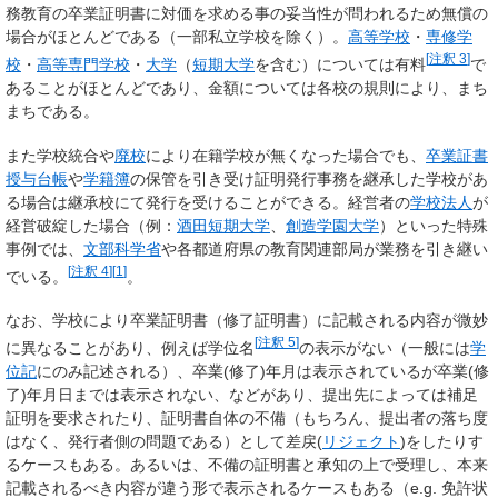
務教育の卒業証明書に対価を求める事の妥当性が問われるため無償の
場合がほとんどである（一部私立学校を除く）。
高等学校
・
専修学
[
注釈 3
]
校
・
高等専門学校
・
大学
（
短期大学
を含む）については有料
で
あることがほとんどであり、金額については各校の規則により、まち
まちである。
また学校統合や
廃校
により在籍学校が無くなった場合でも、
卒業証書
授与台帳
や
学籍簿
の保管を引き受け証明発行事務を継承した学校があ
る場合は継承校にて発行を受けることができる。経営者の
学校法人
が
経営破綻した場合（例：
酒田短期大学
、
創造学園大学
）といった特殊
事例では、
文部科学省
や各都道府県の教育関連部局が業務を引き継い
[
注釈 4
]
[
1
]
でいる。
。
なお、学校により卒業証明書（修了証明書）に記載される内容が微妙
[
注釈 5
]
に異なることがあり、例えば学位名
の表示がない（一般には
学
位記
にのみ記述される）、卒業(修了)年月は表示されているが卒業(修
了)年月
日
までは表示されない、などがあり、提出先によっては補足
証明を要求されたり、証明書自体の不備（もちろん、提出者の落ち度
はなく、発行者側の問題である）として差戻(
リジェクト
)をしたりす
るケースもある。あるいは、不備の証明書と承知の上で受理し、本来
記載されるべき内容が違う形で表示されるケースもある（e.g. 免許状