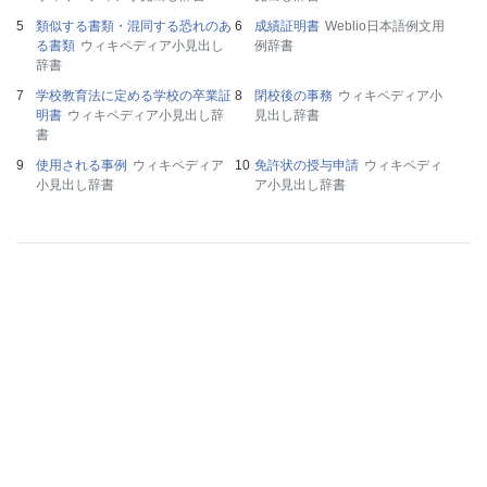
類似する書類・混同する恐れのあ
成績証明書
Weblio日本語例文用
る書類
ウィキペディア小見出し
例辞書
辞書
学校教育法に定める学校の卒業証
閉校後の事務
ウィキペディア小
明書
ウィキペディア小見出し辞
見出し辞書
書
使用される事例
ウィキペディア
免許状の授与申請
ウィキペディ
小見出し辞書
ア小見出し辞書