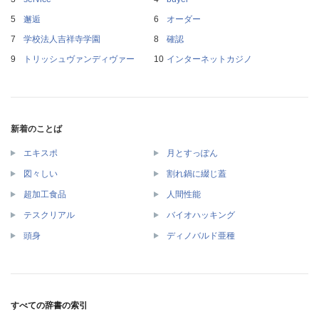
邂逅
オーダー
学校法人吉祥寺学園
確認
トリッシュヴァンディヴァー
インターネットカジノ
新着のことば
エキスポ
月とすっぽん
図々しい
割れ鍋に綴じ蓋
超加工食品
人間性能
テスクリアル
バイオハッキング
頭身
ディノバルド亜種
すべての辞書の索引