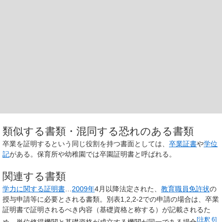
類似する書類・混同する恐れのある書類
卒業を証明するという同じ役割を持つ書面としては、
卒業証書
や
学位
記
がある。保育所や幼稚園では卒園証明書と呼ばれる。
関連する書類
学力に関する証明書
…
2009年
4月以降法定された、
教育職員免許状
の
授与申請等に必要とされる書類。別表1,2,2-2での申請の場合は、卒業
証明書で証明されるべき内容（基礎資格と称する）が記載されるた
[
注釈 6
]
め、単位修得機関と基礎資格が成立する機関が同一である場合