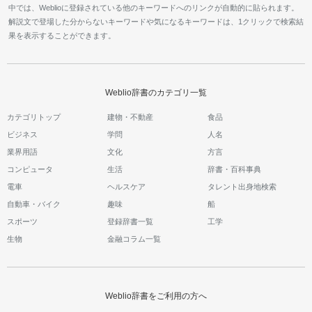
中では、Weblioに登録されている他のキーワードへのリンクが自動的に貼られます。
解説文で登場した分からないキーワードや気になるキーワードは、1クリックで検索結
果を表示することができます。
Weblio辞書のカテゴリ一覧
カテゴリトップ
建物・不動産
食品
ビジネス
学問
人名
業界用語
文化
方言
コンピュータ
生活
辞書・百科事典
電車
ヘルスケア
タレント出身地検索
自動車・バイク
趣味
船
スポーツ
登録辞書一覧
工学
生物
金融コラム一覧
Weblio辞書をご利用の方へ