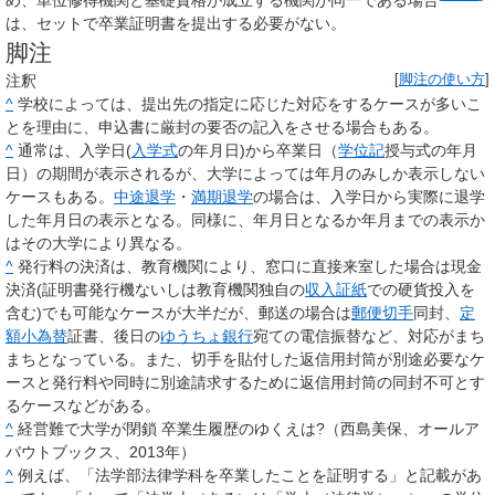
は、セットで卒業証明書を提出する必要がない。
脚注
注釈
[
脚注の使い方
]
^
学校によっては、提出先の指定に応じた対応をするケースが多いこ
とを理由に、申込書に厳封の要否の記入をさせる場合もある。
^
通常は、入学日(
入学式
の年月日)から卒業日（
学位記
授与式の年月
日）の期間が表示されるが、大学によっては年月のみしか表示しない
ケースもある。
中途退学
・
満期退学
の場合は、入学日から実際に退学
した年月日の表示となる。同様に、年月日となるか年月までの表示か
はその大学により異なる。
^
発行料の決済は、教育機関により、窓口に直接来室した場合は現金
決済(証明書発行機ないしは教育機関独自の
収入証紙
での硬貨投入を
含む)でも可能なケースが大半だが、郵送の場合は
郵便切手
同封、
定
額小為替
証書、後日の
ゆうちょ銀行
宛ての電信振替など、対応がまち
まちとなっている。また、切手を貼付した返信用封筒が別途必要なケ
ースと発行料や同時に別途請求するために返信用封筒の同封不可とす
るケースなどがある。
^
経営難で大学が閉鎖 卒業生履歴のゆくえは?（西島美保、オールア
バウトブックス、2013年）
^
例えば、「法学部法律学科を卒業したことを証明する」と記載があ