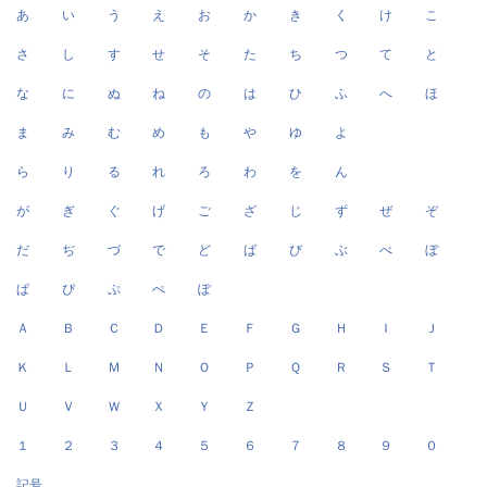
あ
い
う
え
お
か
き
く
け
こ
さ
し
す
せ
そ
た
ち
つ
て
と
な
に
ぬ
ね
の
は
ひ
ふ
へ
ほ
ま
み
む
め
も
や
ゆ
よ
ら
り
る
れ
ろ
わ
を
ん
が
ぎ
ぐ
げ
ご
ざ
じ
ず
ぜ
ぞ
だ
ぢ
づ
で
ど
ば
び
ぶ
べ
ぼ
ぱ
ぴ
ぷ
ぺ
ぽ
Ａ
Ｂ
Ｃ
Ｄ
Ｅ
Ｆ
Ｇ
Ｈ
Ｉ
Ｊ
Ｋ
Ｌ
Ｍ
Ｎ
Ｏ
Ｐ
Ｑ
Ｒ
Ｓ
Ｔ
Ｕ
Ｖ
Ｗ
Ｘ
Ｙ
Ｚ
１
２
３
４
５
６
７
８
９
０
記号