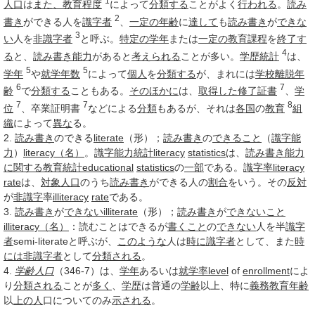
1
人口
は
また、
教育程度
によって
分類する
ことがよく
行われる
。
読み
2
書き
ができる人を
識字者
、
一定の
年齢
に
達して
も
読み書き
が
できな
3
い
人を
非識字者
と呼ぶ。
特定の
学年
または
一定の
教育課程
を
終了す
4
る
と、
読み書き
能力
があると
考えられる
ことが多い。
学歴統計
は、
5
5
学年
や
就学年数
によって
個人
を
分類する
が、まれには
学校離脱年
6
7
齢
で
分類する
こともある。
そのほかに
は、
取得した
修了証書
、
学
7
7
8
位
、卒業証明書
などによる
分類
もあるが、それは
各国
の
教育
組
織
によって
異な
る。
2.
読み書き
のできる
literate
（形）；
読み書き
の
できること
（
識字
能
力
）
literacy
（名）
。
識字
能力
統計
literacy
statistics
は、
読み書き
能力
に関する
教育
統計
educational
statistics
の
一部
である。
識字率
literacy
rate
は、
対象
人口
のうち
読み書き
ができる人の
割合
をいう。その
反対
が
非識字
率
illiteracy
rate
である。
3.
読み書き
が
できない
illiterate
（形）；
読み書き
が
できないこと
illiteracy
（名）
：読むことはできるが
書くこと
の
できない
人を半
識字
者
semi-literateと呼ぶが、
このような
人は
時に
識字者
として、また
時
には
非識字者
として
分類される
。
4.
学齢人口
（346-7）は、
学年
あるいは
就学率
level
of
enrollment
によ
り
分類される
ことが
多く
、
学歴
は普通の
学齢
以上、特に
義務教育
年齢
以
上の人
口についてのみ
示される
。