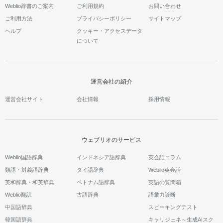
Weblio辞書のご案内
ご利用規約
お問い合わせ
ご利用方法
プライバシーポリシー
サイトマップ
ヘルプ
クッキー・アクセスデータ
について
運営会社の紹介
運営会社サイト
会社情報
採用情報
ウェブリオのサービス
Weblio国語辞典
インドネシア語辞典
英会話コラム
類語・対義語辞典
タイ語辞典
Weblio英会話
英和辞典・和英辞典
ベトナム語辞典
英語の質問箱
Weblio翻訳
古語辞典
語彙力診断
中国語辞典
スピーキングテスト
韓国語辞典
キャリジェネ～生成AIスク