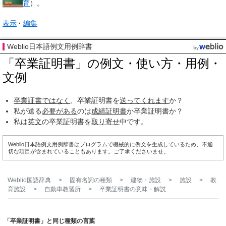
育
）。
表示
編集
Weblio日本語例文用例辞書
「卒業証明書」の例文・使い方・用例・
文例
卒業証書
ではなく
、卒業証明書を
送って
くれます
か？
私が送る
必要がある
のは
成績証明書
か卒業証明書か？
私は
英文
の卒業証明書を
取り寄せ
中です。
Weblio日本語例文用例辞書はプログラムで機械的に例文を生成しているため、不適
切な項目が含まれていることもあります。ご了承くださいませ。
Weblio国語辞典
>
固有名詞の種類
>
建物・施設
>
施設
>
教
育施設
>
自動車教習所
>
卒業証明書
の意味・解説
「卒業証明書」と同じ種類の言葉