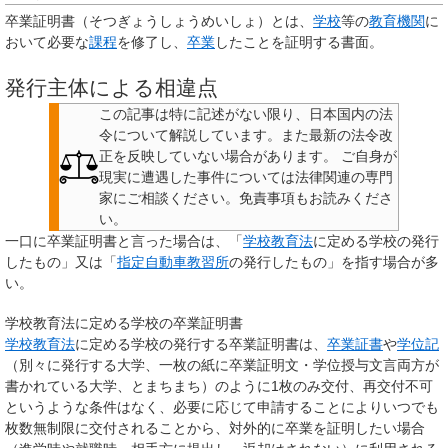
卒業証明書
（そつぎょうしょうめいしょ）とは、
学校
等の
教育機関
に
おいて必要な
課程
を修了し、
卒業
したことを証明する書面。
発行主体による相違点
この記事は特に記述がない限り、日本国内の法
令について解説しています。また最新の法令改
正を反映していない場合があります。
ご自身が
現実に遭遇した事件については法律関連の専門
家にご相談ください。
免責事項もお読みくださ
い。
一口に卒業証明書と言った場合は、「
学校教育法
に定める学校の発行
したもの」又は「
指定自動車教習所
の発行したもの」を指す場合が多
い。
学校教育法に定める学校の卒業証明書
学校教育法
に定める学校の発行する卒業証明書は、
卒業証書
や
学位記
（別々に発行する大学、一枚の紙に卒業証明文・学位授与文言両方が
書かれている大学、とまちまち）のように1枚のみ交付、再交付不可
というような条件はなく、必要に応じて申請することによりいつでも
枚数無制限に交付されることから、対外的に卒業を証明したい場合