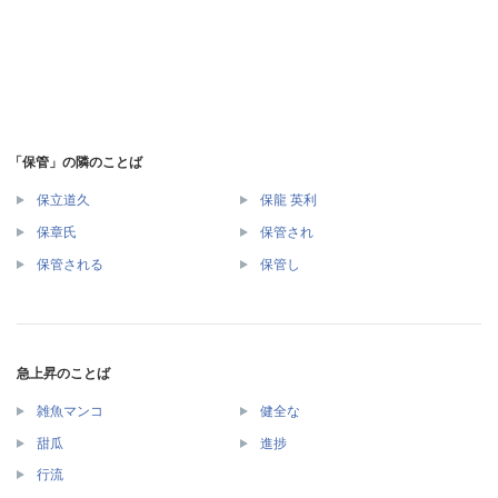
「保管」の隣のことば
保立道久
保龍 英利
保章氏
保管され
保管される
保管し
急上昇のことば
雑魚マンコ
健全な
甜瓜
進捗
行流