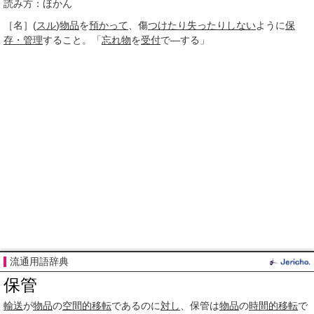
読み方：ほかん
［名］
(
スル
)
物品
を
預かって
、傷
つけたり
失った
りしない
ように
保
存・管理
すること。「
忘れ物
を
受付
で―する」
流通用語辞典
保管
輸送
が
物品
の
空間的
移転
であるのに
対し
、保管は
物品
の
時間的
移転
で