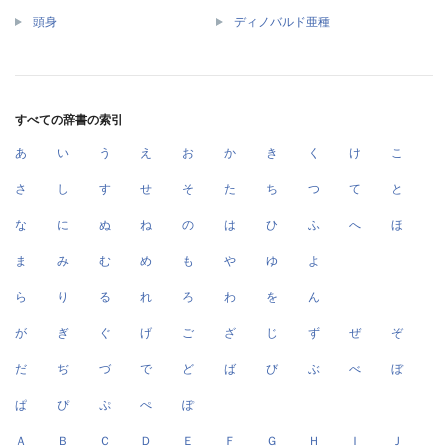
頭身
ディノバルド亜種
すべての辞書の索引
あ
い
う
え
お
か
き
く
け
こ
さ
し
す
せ
そ
た
ち
つ
て
と
な
に
ぬ
ね
の
は
ひ
ふ
へ
ほ
ま
み
む
め
も
や
ゆ
よ
ら
り
る
れ
ろ
わ
を
ん
が
ぎ
ぐ
げ
ご
ざ
じ
ず
ぜ
ぞ
だ
ぢ
づ
で
ど
ば
び
ぶ
べ
ぼ
ぱ
ぴ
ぷ
ぺ
ぽ
Ａ
Ｂ
Ｃ
Ｄ
Ｅ
Ｆ
Ｇ
Ｈ
Ｉ
Ｊ