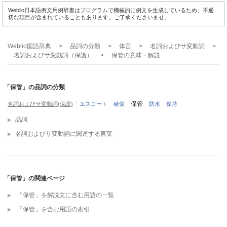
Weblio日本語例文用例辞書はプログラムで機械的に例文を生成しているため、不適
切な項目が含まれていることもあります。ご了承くださいませ。
Weblio国語辞典
>
品詞の分類
>
体言
>
名詞およびサ変動詞
>
名詞およびサ変動詞（保護）
>
保管
の意味・解説
「保管」の品詞の分類
保管
名詞およびサ変動詞(保護)
エスコート
確保
防水
保持
品詞
名詞およびサ変動詞に関連する言葉
「保管」の関連ページ
「保管」を解説文に含む用語の一覧
「保管」を含む用語の索引