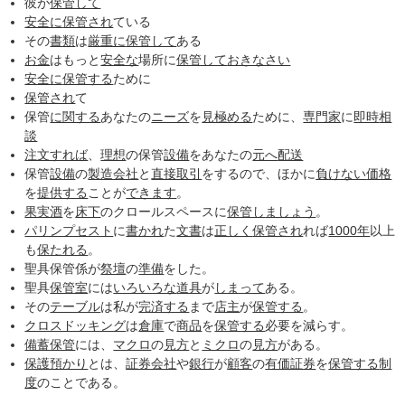
彼が
保管して
安全に
保管され
ている
その
書類
は
厳重に
保管して
ある
お金
はもっと
安全な
場所に
保管して
おきなさい
安全に
保管する
ために
保管され
て
保管
に関する
あなたの
ニーズ
を
見極める
ために、
専門家
に
即時
相
談
注文すれば
、
理想
の保管
設備
をあなたの
元へ
配送
保管
設備
の
製造会社
と
直接取引
をするので、ほかに
負けない
価格
を
提供する
ことが
できます
。
果実酒
を
床下
のクロールスペースに
保管し
ましょう
。
パリンプセスト
に
書かれ
た
文書
は
正しく
保管され
れば
1000年
以上
も
保たれる
。
聖具保管係が
祭壇
の
準備
をした。
聖具
保管室
には
いろいろな
道具
が
しまって
ある。
その
テーブル
は私が
完済する
まで
店主
が
保管する
。
クロスドッキング
は
倉庫
で
商品
を
保管する
必要を減らす。
備蓄保管
には、
マクロ
の
見方
と
ミクロ
の
見方
がある。
保護預かり
とは、
証券会社
や
銀行
が
顧客
の
有価証券
を
保管する
制
度
のことである。