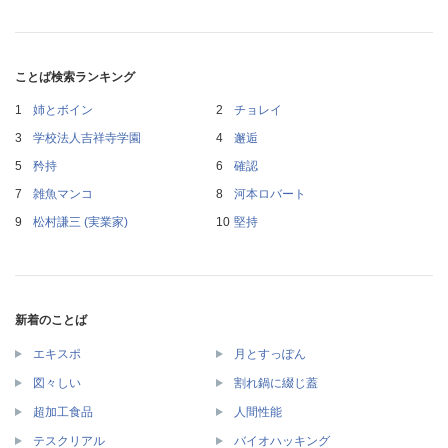
ことば検索ランキング
姉とボイン
チョレイ
学校法人吉祥寺学園
邂逅
矜持
確認
雑魚マンコ
河本ロバート
松村謙三 (実業家)
堅持
新着のことば
エキスポ
月とすっぽん
図々しい
割れ鍋に綴じ蓋
超加工食品
人間性能
テスクリアル
バイオハッキング