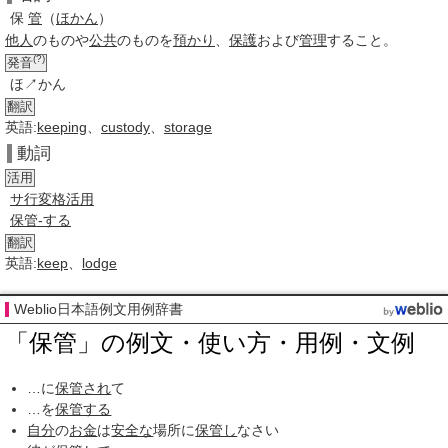
保
管
（
ほかん
）
他人
のものや
公共
のものを
預かり
、
保護
および
管理
すること。
(?)
発音
ほ↗かん
翻訳
英語:
keeping
、
custody
、
storage
動詞
活用
サ行変格活用
保管-する
翻訳
英語:
keep
、
lodge
Weblio日本語例文用例辞書
「保管」の例文・使い方・用例・文例
…に
保管され
て
…を
保管する
自分
の
お金
は
安全な
場所に
保管し
なさい