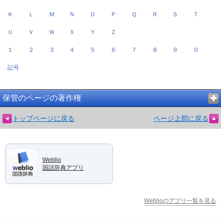
Ｋ
Ｌ
Ｍ
Ｎ
Ｏ
Ｐ
Ｑ
Ｒ
Ｓ
Ｔ
Ｕ
Ｖ
Ｗ
Ｘ
Ｙ
Ｚ
１
２
３
４
５
６
７
８
９
０
記号
保管のページの著作権
トップページに戻る
ページ上部に戻る
Weblio
国語辞典アプリ
Weblioのアプリ一覧を見る