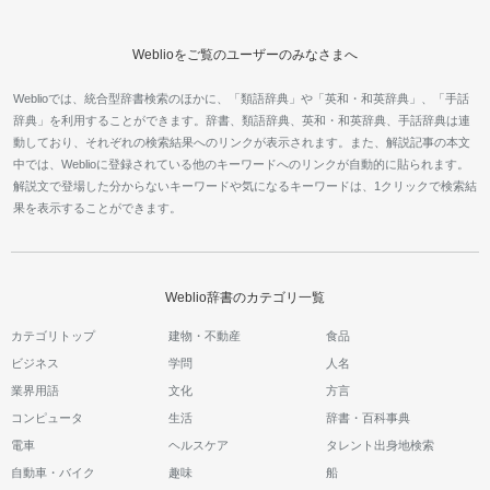
Weblioをご覧のユーザーのみなさまへ
Weblioでは、統合型辞書検索のほかに、「類語辞典」や「英和・和英辞典」、「手話
辞典」を利用することができます。辞書、類語辞典、英和・和英辞典、手話辞典は連
動しており、それぞれの検索結果へのリンクが表示されます。また、解説記事の本文
中では、Weblioに登録されている他のキーワードへのリンクが自動的に貼られます。
解説文で登場した分からないキーワードや気になるキーワードは、1クリックで検索結
果を表示することができます。
Weblio辞書のカテゴリ一覧
カテゴリトップ
建物・不動産
食品
ビジネス
学問
人名
業界用語
文化
方言
コンピュータ
生活
辞書・百科事典
電車
ヘルスケア
タレント出身地検索
自動車・バイク
趣味
船