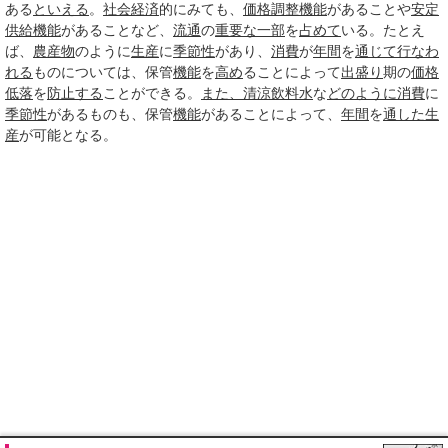
ある
といえる
。
社会経済
的にみても、
価格調整機能
があることや
安定
供給
機能
があることなど、
流通
の
重要な
一部
を
占めて
いる。たとえ
ば、
農産物
のように
生産
に
季節性
があり、
消費
が
年間
を
通じて
行なわ
れる
ものについては、保管
機能
を
高め
ることによって
出盛り
期の
価格
低落
を
防止する
ことができる。
また、
清涼飲料水
な
どのように
消費
に
季節性
があるものも、保管
機能
があることによって、
年間
を
通した
生
産
が可能となる。