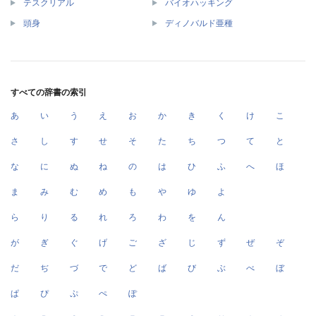
テスクリアル
バイオハッキング
頭身
ディノバルド亜種
すべての辞書の索引
あ
い
う
え
お
か
き
く
け
こ
さ
し
す
せ
そ
た
ち
つ
て
と
な
に
ぬ
ね
の
は
ひ
ふ
へ
ほ
ま
み
む
め
も
や
ゆ
よ
ら
り
る
れ
ろ
わ
を
ん
が
ぎ
ぐ
げ
ご
ざ
じ
ず
ぜ
ぞ
だ
ぢ
づ
で
ど
ば
び
ぶ
べ
ぼ
ぱ
ぴ
ぷ
ぺ
ぽ