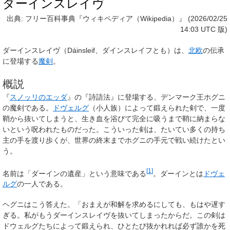
ダーインスレイヴ
出典: フリー百科事典『ウィキペディア（Wikipedia）』 (2026/02/25
14:03 UTC 版)
ダーインスレイヴ
（
Dáinsleif
、
ダインスレイフ
とも）は、
北欧
の伝承
に登場する
魔剣
。
概説
『
スノッリのエッダ
』の『詩語法』に登場する、デンマーク王ホグニ
の魔剣である。
ドヴェルグ
（小人族）によって鍛えられた剣で、一度
鞘から抜いてしまうと、生き血を浴びて完全に吸うまで鞘に納まらな
いという呪われたものだった。こういった剣は、たいてい多くの持ち
主の手を渡り歩くが、世界の終末までホグニの手元で戦い続けたとい
う。
[
1
]
名前は「ダーインの遺産」という意味である
。ダーインとは
ドヴェ
ルグ
の一人である。
ヘグニはこう答えた。「おまえが和解を求めるにしても、もはや遅す
ぎる。私がもうダーインスレイヴを抜いてしまったからだ。この剣は
ドウェルグたちによって鍛えられ、ひとたび抜かれれば必ず誰かを死