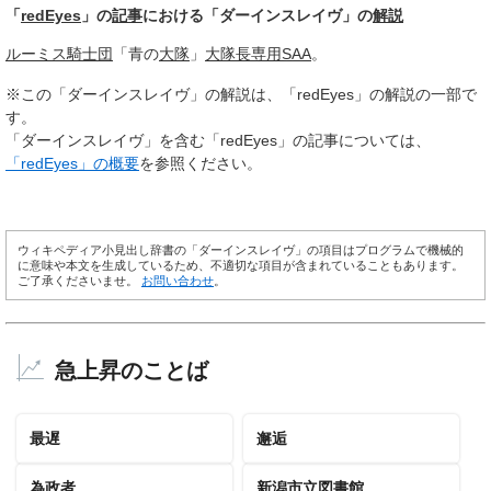
「
redEyes
」の
記事
における「ダーインスレイヴ」の
解説
ルーミス騎士団
「青の
大隊
」
大隊長
専用
SAA
。
※この「ダーインスレイヴ」の解説は、「redEyes」の解説の一部で
す。
「ダーインスレイヴ」を含む「redEyes」の記事については、
「redEyes」の概要
を参照ください。
ウィキペディア小見出し辞書の「ダーインスレイヴ」の項目はプログラムで機械的
に意味や本文を生成しているため、不適切な項目が含まれていることもあります。
ご了承くださいませ。
お問い合わせ
。
急上昇のことば
最遅
邂逅
為政者
新潟市立図書館