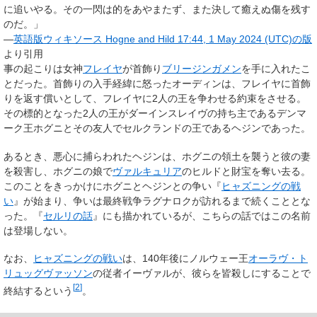
に追いやる。その一閃は的をあやまたず、また決して癒えぬ傷を残す
のだ。」
—
英語版ウィキソース Hogne and Hild 17:44, 1 May 2024 (UTC)の版
より引用
事の起こりは女神
フレイヤ
が首飾り
ブリージンガメン
を手に入れたこ
とだった。首飾りの入手経緯に怒ったオーディンは、フレイヤに首飾
りを返す償いとして、フレイヤに2人の王を争わせる約束をさせる。
その標的となった2人の王がダーインスレイヴの持ち主であるデンマ
ーク王ホグニとその友人でセルクランドの王であるヘジンであった。
あるとき、悪心に捕らわれたヘジンは、ホグニの領土を襲うと彼の妻
を殺害し、ホグニの娘で
ヴァルキュリア
のヒルドと財宝を奪い去る。
このことをきっかけにホグニとヘジンとの争い『
ヒャズニングの戦
い
』が始まり、争いは最終戦争ラグナロクが訪れるまで続くこととな
った。『
セルリの話
』にも描かれているが、こちらの話ではこの名前
は登場しない。
なお、
ヒャズニングの戦い
は、140年後にノルウェー王
オーラヴ・ト
リュッグヴァッソン
の従者イーヴァルが、彼らを皆殺しにすることで
[
2
]
終結するという
。