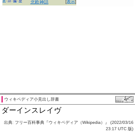
表
話
編
歴
[
表示
]
北欧神話
ウィキペディア小見出し辞書
ダーインスレイヴ
出典: フリー百科事典『ウィキペディア（Wikipedia）』 (2022/03/16
23:17 UTC 版)