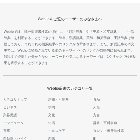
Weblioをご覧のユーザーのみなさまへ
Weblioでは、統合型辞書検索のほかに、「類語辞典」や「英和・和英辞典」、「手話
辞典」を利用することができます。辞書、類語辞典、英和・和英辞典、手話辞典は連
動しており、それぞれの検索結果へのリンクが表示されます。また、解説記事の本文
中では、Weblioに登録されている他のキーワードへのリンクが自動的に貼られます。
解説文で登場した分からないキーワードや気になるキーワードは、1クリックで検索結
果を表示することができます。
Weblio辞書のカテゴリ一覧
カテゴリトップ
建物・不動産
食品
ビジネス
学問
人名
業界用語
文化
方言
コンピュータ
生活
辞書・百科事典
電車
ヘルスケア
タレント出身地検索
自動車・バイク
趣味
船