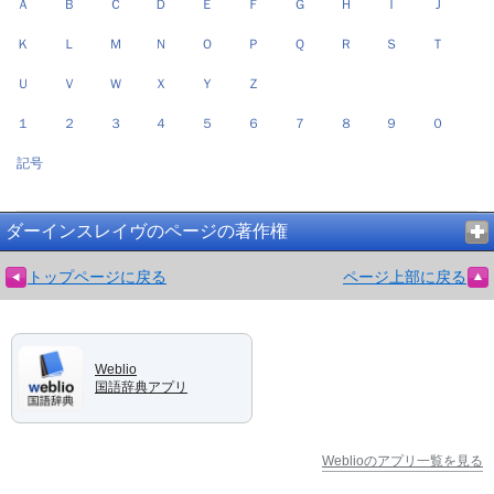
Ａ
Ｂ
Ｃ
Ｄ
Ｅ
Ｆ
Ｇ
Ｈ
Ｉ
Ｊ
Ｋ
Ｌ
Ｍ
Ｎ
Ｏ
Ｐ
Ｑ
Ｒ
Ｓ
Ｔ
Ｕ
Ｖ
Ｗ
Ｘ
Ｙ
Ｚ
１
２
３
４
５
６
７
８
９
０
記号
ダーインスレイヴのページの著作権
トップページに戻る
ページ上部に戻る
Weblio
国語辞典アプリ
Weblioのアプリ一覧を見る