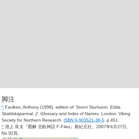
脚注
^
Faulkes, Anthony (1998), edition of: Snorri Sturluson.
Edda.
Skaldskaparmal. 2. Glossary and Index of Names.
London: Viking
Society for Northern Research.
ISBN 0-903521-38-5
. p.451.
^
池上 良太『図解 北欧神話 F‐Files』新紀元社、2007年6月27日、
No.92頁。