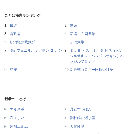
ことば検索ランキング
最遅
邂逅
為政者
新潟市立図書館
新潟地方裁判所
新潟大学
５β‐フェニルオキソラン‐２‐オン
３，５‐ビス［３，５‐ビス（ベン
ジルオキシ）ベンジルオキシ］ベ
ンジルブロミド
黙祷
新島式コロニー回転受け身
新着のことば
エキスポ
月とすっぽん
図々しい
割れ鍋に綴じ蓋
超加工食品
人間性能