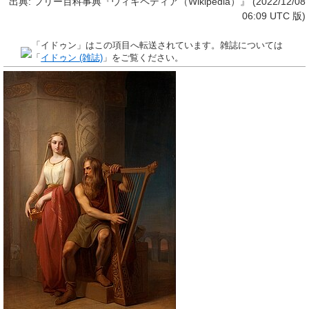
出典: フリー百科事典『ウィキペディア（Wikipedia）』 (2022/12/08
06:09 UTC 版)
「
イドゥン
」はこの項目へ転送されています。雑誌については
「
イドゥン (雑誌)
」をご覧ください。