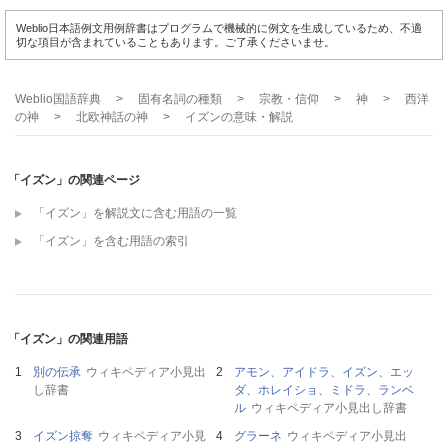
Weblio日本語例文用例辞書はプログラムで機械的に例文を生成しているため、不適
切な項目が含まれていることもあります。ご了承くださいませ。
Weblio国語辞典
>
固有名詞の種類
>
宗教・信仰
>
神
>
西洋
の神
>
北欧神話の神
>
イズン
の意味・解説
「イズン」の関連ページ
「イズン」を解説文に含む用語の一覧
「イズン」を含む用語の索引
「イズン」の関連用語
別の伝承
ウィキペディア小見出
アモン、アイドラ、イズン、エッ
し辞書
ダ、ホレイショ、ミドラ、ランベ
ル
ウィキペディア小見出し辞書
イズン掠奪
ウィキペディア小見
グラーネ
ウィキペディア小見出