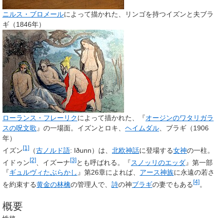
ニルス・ブロメール
によって描かれた、リンゴを持つイズンと夫ブラ
ギ（1846年）
ローランス・フレーリク
によって描かれた、『
オージンのワタリガラ
スの呪文歌
』の一場面。イズンとロキ、
ヘイムダル
、ブラギ（1906
年）
[1]
イズン
（
古ノルド語
:
Iðunn
）は、
北欧神話
に登場する
女神
の一柱。
[2]
[3]
イドゥン
、
イズーナ
とも呼ばれる。『
スノッリのエッダ
』第一部
『
ギュルヴィたぶらかし
』第26章によれば、
アース神族
に永遠の若さ
[4]
を約束する
黄金の林檎
の管理人で、
詩
の神
ブラギ
の妻でもある
。
概要