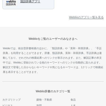
国語辞典アプリ
Weblioのアプリ一覧を見る
Weblioをご覧のユーザーのみなさまへ
Weblioでは、統合型辞書検索のほかに、「類語辞典」や「英和・和英辞典」、「手話
辞典」を利用することができます。辞書、類語辞典、英和・和英辞典、手話辞典は連
動しており、それぞれの検索結果へのリンクが表示されます。また、解説記事の本文
中では、Weblioに登録されている他のキーワードへのリンクが自動的に貼られます。
解説文で登場した分からないキーワードや気になるキーワードは、1クリックで検索結
果を表示することができます。
Weblio辞書のカテゴリ一覧
カテゴリトップ
建物・不動産
食品
ビジネス
学問
人名