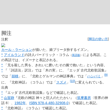
脚注
注釈
[
脚注の使い方
]
カール・ラーション
が描いた、娘ブリータ扮するイズン。
^
アイルランド
の詩人
パードリック・コラム
による再話。こ
（
英語版
）
の再話では、
イズーナ
と表記される。
^
「兄を殺した男を、
きれいに磨いたその腕
で抱いた」という内容。
^
『「詩語法」訳注』では「木の実」に、『エッダ 古代北欧歌謡集』
[9]
では「
胡桃
」に、『北欧とゲルマンの神話事典』では「
ハシバミ
」
[10]
に、『北欧神話』（コラム）では「
スズメ
」
に変えられている。
出典
^
『エッダ 古代北欧歌謡集』などで確認した表記。
^
山室静
『北欧の神話 神々と巨人のたたかい』（
筑摩書房
〈世界の神
話 8〉、
1982年
、
ISBN 978-4-480-32908-0
）で確認した表記。
^
『北欧神話』（コラム）で確認した表記。