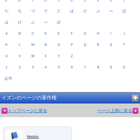
だ
ぢ
づ
で
ど
ば
び
ぶ
べ
ぼ
ぱ
ぴ
ぷ
ぺ
ぽ
Ａ
Ｂ
Ｃ
Ｄ
Ｅ
Ｆ
Ｇ
Ｈ
Ｉ
Ｊ
Ｋ
Ｌ
Ｍ
Ｎ
Ｏ
Ｐ
Ｑ
Ｒ
Ｓ
Ｔ
Ｕ
Ｖ
Ｗ
Ｘ
Ｙ
Ｚ
１
２
３
４
５
６
７
８
９
０
記号
イズンのページの著作権
トップページに戻る
ページ上部に戻る
Weblio