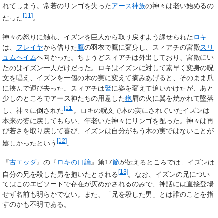
れてしまう。常若のリンゴを失った
アース神族
の神々は老い始めるの
[11]
だった
。
神々の怒りに触れ、イズンを巨人から取り戻すよう課せられた
ロキ
は、
フレイヤ
から借りた
鷹
の羽衣で鷹に変身し、スィアチの宮殿
スリ
ュムヘイム
へ向かった。ちょうどスィアチは外出しており、宮殿にい
たのはイズン一人だけだった。ロキはイズンに対して素早く変身の呪
文を唱え、イズンを一個の木の実に変えて摘みあげると、そのまま爪
に挟んで運び去った。スィアチは
鷲
に姿を変えて追いかけたが、あと
少しのところでアース神たちの用意した
鉋
屑の火に翼を焼かれて墜落
[11]
し、神々に倒された
。ロキの呪文で木の実にされていたイズンは
本来の姿に戻してもらい、年老いた神々にリンゴを配った。神々は再
び若さを取り戻して喜び、イズンは自分がもう木の実ではないことが
[12]
嬉しかったという
。
『
古エッダ
』の『
ロキの口論
』第17
節
が伝えるところでは、イズンは
[13]
自分の兄を殺した男を抱いたとされる
。なお、イズンの兄につい
てはこのエピソードで存在が仄めかされるのみで、神話には直接登場
せず名前も明らかでない。また、「兄を殺した男」とは誰のことを指
すのかも不明である。