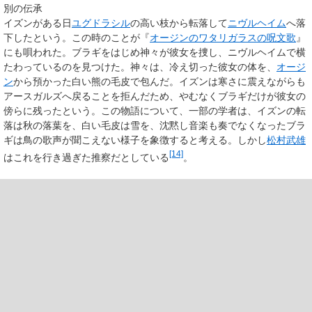
別の伝承
イズンがある日
ユグドラシル
の高い枝から転落して
ニヴルヘイム
へ落
下したという。この時のことが『
オージンのワタリガラスの呪文歌
』
にも唄われた。ブラギをはじめ神々が彼女を捜し、ニヴルヘイムで横
たわっているのを見つけた。神々は、冷え切った彼女の体を、
オージ
ン
から預かった白い熊の毛皮で包んだ。イズンは寒さに震えながらも
アースガルズへ戻ることを拒んだため、やむなくブラギだけが彼女の
傍らに残ったという。この物語について、一部の学者は、イズンの転
落は秋の落葉を、白い毛皮は雪を、沈黙し音楽も奏でなくなったブラ
ギは鳥の歌声が聞こえない様子を象徴すると考える。しかし
松村武雄
[14]
はこれを行き過ぎた推察だとしている
。