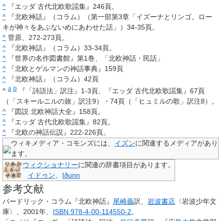
^
『エッダ 古代北欧歌謡集』246頁。
^
『北欧神話』（コラム）（第一部第3章「イズーナとリンゴ。ロー
キが神々をあぶないめにあわせた話」）34-35頁。
^
菅原、272-273頁。
^
『北欧神話』（コラム）33-34頁。
^
『世界の名作図書館』第1巻、「北欧神話・民話」
^
『北欧とゲルマンの神話事典』159頁
^
『北欧神話』（コラム）42頁
a
b
^
『「詩語法」訳注』1-3頁、『エッダ 古代北欧歌謡集』67頁
（「スキールニルの旅」訳注9）・74頁（「ヒュミルの歌」訳注8）。
^
『図説 北欧神話大全』158頁。
^
『エッダ 古代北欧歌謡集』82頁。
^
『北欧の神話伝説』222-226頁。
ウィキメディア・コモンズには、
イズン
に関連するメディアがあり
ます。
ウィクショナリー
に関連の辞書項目があります。
イドゥン
、
Iðunn
参考文献
パードリック・コラム『北欧神話』
尾崎義
訳、
岩波書店
〈岩波少年文
庫〉、2001年、
ISBN 978-4-00-114550-2
。