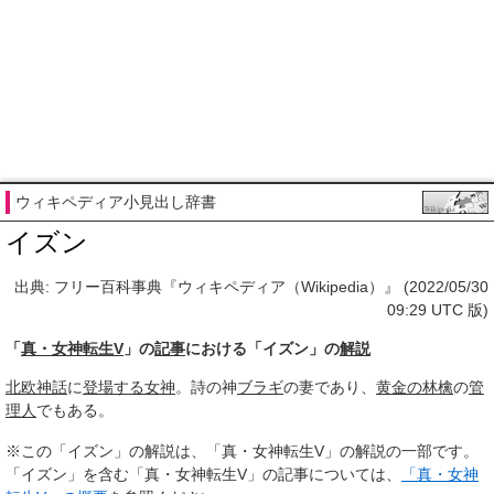
ウィキペディア小見出し辞書
イズン
出典: フリー百科事典『ウィキペディア（Wikipedia）』 (2022/05/30
09:29 UTC 版)
「
真・女神転生V
」の
記事
における「イズン」の
解説
北欧神話
に
登場する
女神
。詩の神
ブラギ
の妻であり、
黄金の林檎
の
管
理人
でもある。
※この「イズン」の解説は、「真・女神転生V」の解説の一部です。
「イズン」を含む「真・女神転生V」の記事については、
「真・女神