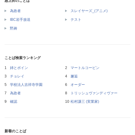
急上昇のことば
為政者
スレイヤーズ_(アニメ)
IBC岩手放送
テスト
黙祷
ことば検索ランキング
姉とボイン
マートルコービン
チョレイ
邂逅
学校法人吉祥寺学園
オーダー
為政者
トリッシュヴァンディヴァー
確認
松村謙三 (実業家)
新着のことば