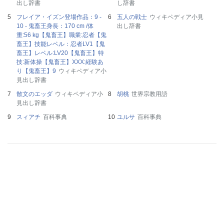
出し辞書
し辞書
フレイア・イズン登場作品：9 -
五人の戦士
ウィキペディア小見
10 - 鬼畜王身長：170 cm /体
出し辞書
重:56 kg【鬼畜王】職業:忍者【鬼
畜王】技能レベル：忍者LV1【鬼
畜王】レベル:LV20【鬼畜王】特
技:新体操【鬼畜王】XXX:経験あ
り【鬼畜王】9
ウィキペディア小
見出し辞書
散文のエッダ
ウィキペディア小
胡桃
世界宗教用語
見出し辞書
スィアチ
百科事典
ユルサ
百科事典