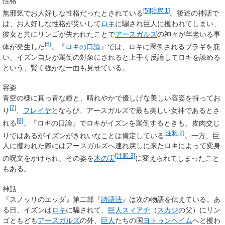
性格
[5]
[注釈 1]
無邪気でお人好しな性格だったとされている
。後述の神話で
は、お人好しな性格が災いして
ロキ
に騙され巨人に攫われてしまい、
彼女と共にリンゴが失われたことで
アースガルズ
の神々が年老いる事
[6]
体が発生した
。『
ロキの口論
』では、ロキに罵倒されるブラギを庇
い、イズン自身が罵倒の対象にされると上手く反論してロキを諌める
という、賢く強かな一面も見せている。
容姿
青空の様に真っ青な瞳と、晴れやかで優しげな美しい容姿を持ってお
[7]
り
、
フレイヤ
とならび、アースガルズで最も美しい女神であるとさ
[8]
れる
。『ロキの口論』でロキがイズンを罵倒するときも、皮肉交じ
[注釈 2]
りではあるがイズンがきれいなことは肯定している
。一方、巨
人に攫われた際にはアースガルズへ連れ戻しに来たロキによって変身
[注釈 3]
の呪文をかけられ、その姿を
木の実
に変えられてしまったこと
もある。
神話
『スノッリのエッダ』第二部『
詩語法
』は次の物語を伝えている。あ
る日、イズンは
ロキ
に騙されて、
巨人
スィアチ
（
スカジ
の父）にリン
ゴともども
アースガルズ
の外、
巨人
たちの国
ヨトゥンヘイム
へと攫わ