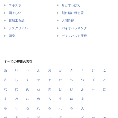
エキスポ
月とすっぽん
図々しい
割れ鍋に綴じ蓋
超加工食品
人間性能
テスクリアル
バイオハッキング
頭身
ディノバルド亜種
すべての辞書の索引
あ
い
う
え
お
か
き
く
け
こ
さ
し
す
せ
そ
た
ち
つ
て
と
な
に
ぬ
ね
の
は
ひ
ふ
へ
ほ
ま
み
む
め
も
や
ゆ
よ
ら
り
る
れ
ろ
わ
を
ん
が
ぎ
ぐ
げ
ご
ざ
じ
ず
ぜ
ぞ