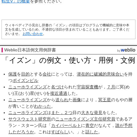
転生V」の概要
を参照ください。
ウィキペディア小見出し辞書の「イズン」の項目はプログラムで機械的に意味や本
文を生成しているため、不適切な項目が含まれていることもあります。ご了承くだ
さいませ。
お問い合わせ
。
Weblio日本語例文用例辞書
「イズン」の例文・使い方・用例・文例
保護
を
目的
とする
会社
にとっては、
潜在的に
破滅的
意味合い
を持
つ
ポイズンピル
ニューホライズンズ
と
名づけ
られた
宇宙探査機
が，
７月
に冥(め
い)王(おう)星(せい)を
接近通過
した。
ニューホライズンズ
から
送られ
た
画像
により，
冥王星
のもやの層
が青いことが
わかった
。
ニューホライズンズ
は
また，
２つ
目の
大きな
発見
をした。
サウスウェスト
研究所
の
ニューホライズンズ
主任研究員
であるア
ラン・スターン氏は「
カイパーベルト
に
青空
だなんて，
誰が
予想
した
だろうか
。これは
すばらし
い。」と
話した
。