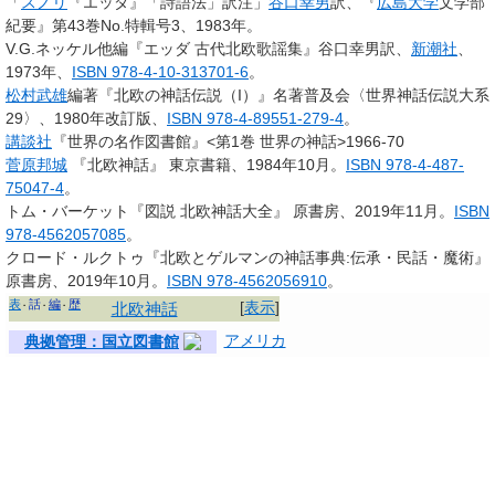
「
スノリ
『エッダ』「詩語法」訳注」
谷口幸男
訳、『
広島大学
文学部
紀要』第43巻No.特輯号3、1983年。
V.G.ネッケル他編『エッダ 古代北欧歌謡集』谷口幸男訳、
新潮社
、
1973年、
ISBN 978-4-10-313701-6
。
松村武雄
編著『北欧の神話伝説（I）』名著普及会〈世界神話伝説大系
29〉、1980年改訂版、
ISBN 978-4-89551-279-4
。
講談社
『世界の名作図書館』<第1巻 世界の神話>1966-70
菅原邦城
『北欧神話』 東京書籍、1984年10月。
ISBN 978-4-487-
75047-4
。
トム・バーケット『図説 北欧神話大全』 原書房、2019年11月。
ISBN
978-4562057085
。
クロード・ルクトゥ『北欧とゲルマンの神話事典:伝承・民話・魔術』
原書房、2019年10月。
ISBN 978-4562056910
。
表
話
編
歴
[
表示
]
北欧神話
アメリカ
典拠管理：国立図書館