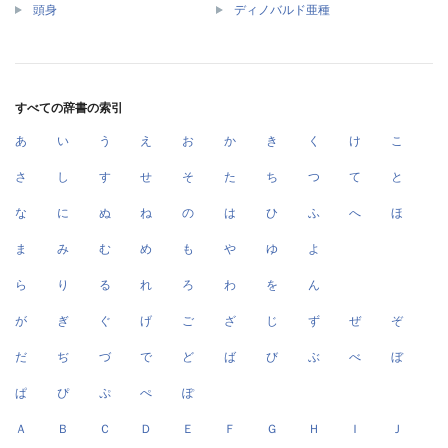
頭身
ディノバルド亜種
すべての辞書の索引
あ
い
う
え
お
か
き
く
け
こ
さ
し
す
せ
そ
た
ち
つ
て
と
な
に
ぬ
ね
の
は
ひ
ふ
へ
ほ
ま
み
む
め
も
や
ゆ
よ
ら
り
る
れ
ろ
わ
を
ん
が
ぎ
ぐ
げ
ご
ざ
じ
ず
ぜ
ぞ
だ
ぢ
づ
で
ど
ば
び
ぶ
べ
ぼ
ぱ
ぴ
ぷ
ぺ
ぽ
Ａ
Ｂ
Ｃ
Ｄ
Ｅ
Ｆ
Ｇ
Ｈ
Ｉ
Ｊ