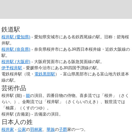
鉄道駅
桜井駅 (愛知県)
- 愛知県安城市にある名鉄西尾線の駅。旧称：碧海桜
井駅。
桜井駅 (奈良県)
- 奈良県桜井市にあるJR西日本桜井線・近鉄大阪線の
駅。
桜井駅 (大阪府)
- 大阪府箕面市にある阪急箕面線の駅。
伊予桜井駅
- 愛媛県今治市にあるJR四国予讃線の駅。
電鉄桜井駅（現・
電鉄黒部駅
） - 富山県黒部市にある富山地方鉄道本
線の駅。
芸術作品
桜井駅 (能) -
能
の演目。四番目物の侍物。喜多流では「桜井」（さく
らい、）、金剛流では「桜井駅」（さくらいのえき）、観世流では
「楠露」（くすのつゆ）。
桜井駅 (吉備楽) - 吉備楽の演目。
日本人の姓
桜井家
-
公家
の
羽林家
、
華族
の
子爵
家の一つ。