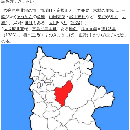
読み方：さくらい

奈良県
中北部
の市。
市場町
・
宿場町として
発展
。
木材
の
集散地
。
三
輪
(みわ)
そうめん
の
産地
。
山田寺跡
・
談山神社
など、
史跡
が
多く
、
大
神
(おおみわ)
神社
もある。
人口
5.5
万
（
2024
）。

大阪府
北東
端、
三島郡島本町
にある
地名
。
延元
元年
＝
建武
3年
（1336）、
楠木正成
(
くすのきまさしげ
)・
正行
(まさつら)
父子
の
決別
の地。