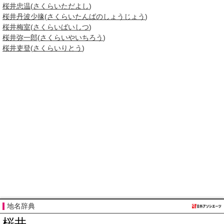
桜井忠温
(
さくらいただよし
)
桜井丹波少掾
(
さくらいたんばのしょうじょう
)
桜井梅室
(
さくらいばいしつ
)
桜井弥一郎
(
さくらいやいちろう
)
桜井吏登
(
さくらいりとう
)
地名辞典
桜井