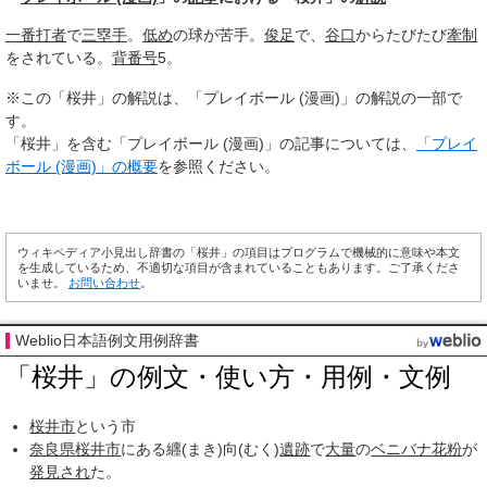
一番打者
で
三塁手
。
低め
の球が苦手。
俊足
で、
谷口
からたびたび
牽制
をされている。
背番号
5。
※この「桜井」の解説は、「プレイボール (漫画)」の解説の一部で
す。
「桜井」を含む「プレイボール (漫画)」の記事については、
「プレイ
ボール (漫画)」の概要
を参照ください。
ウィキペディア小見出し辞書の「桜井」の項目はプログラムで機械的に意味や本文
を生成しているため、不適切な項目が含まれていることもあります。ご了承くださ
いませ。
お問い合わせ
。
Weblio日本語例文用例辞書
「桜井」の例文・使い方・用例・文例
桜井市
という市
奈良県
桜井市
にある纒(まき)向(むく)
遺跡
で
大量
の
ベニバナ
花粉
が
発見され
た。