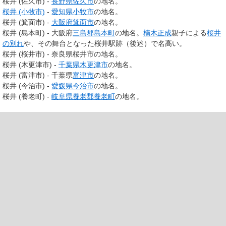
桜井 (佐久市) -
長野県
佐久市
の地名。
桜井 (小牧市)
-
愛知県
小牧市
の地名。
桜井 (箕面市) -
大阪府
箕面市
の地名。
桜井 (島本町) - 大阪府
三島郡
島本町
の地名。
楠木正成
親子による
桜井
の別れ
や、その舞台となった桜井駅跡（後述）で名高い。
桜井 (桜井市) - 奈良県桜井市の地名。
桜井 (木更津市) -
千葉県
木更津市
の地名。
桜井 (富津市) - 千葉県
富津市
の地名。
桜井 (今治市) -
愛媛県
今治市
の地名。
桜井 (養老町) -
岐阜県
養老郡
養老町
の地名。