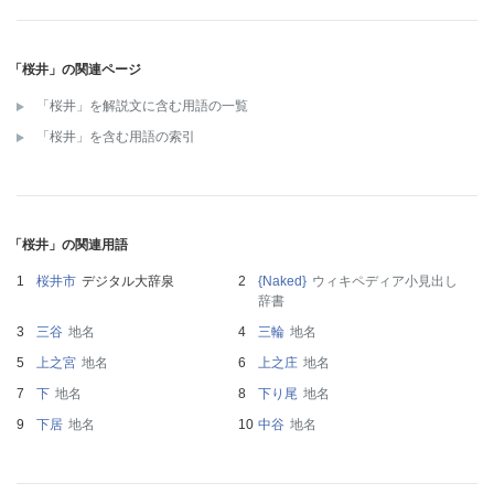
「桜井」の関連ページ
「桜井」を解説文に含む用語の一覧
「桜井」を含む用語の索引
「桜井」の関連用語
桜井市
デジタル大辞泉
{Naked}
ウィキペディア小見出し
辞書
三谷
地名
三輪
地名
上之宮
地名
上之庄
地名
下
地名
下り尾
地名
下居
地名
中谷
地名