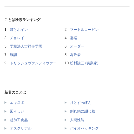
ことば検索ランキング
姉とボイン
マートルコービン
チョレイ
邂逅
学校法人吉祥寺学園
オーダー
確認
為政者
トリッシュヴァンディヴァー
松村謙三 (実業家)
新着のことば
エキスポ
月とすっぽん
図々しい
割れ鍋に綴じ蓋
超加工食品
人間性能
テスクリアル
バイオハッキング