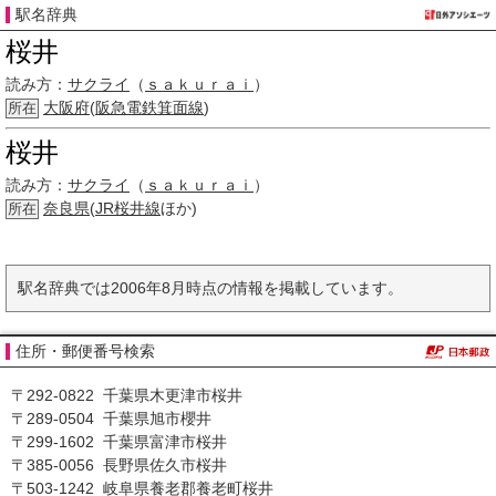
駅名辞典
桜井
読み方：
サクライ
（
ｓａｋｕｒａｉ
）
大阪府
(
阪急電鉄
箕面線
)
所在
桜井
読み方：
サクライ
（
ｓａｋｕｒａｉ
）
奈良県
(
JR
桜井線
ほか)
所在
駅名辞典では2006年8月時点の情報を掲載しています。
住所・郵便番号検索
〒292-0822 千葉県木更津市桜井
〒289-0504 千葉県旭市櫻井
〒299-1602 千葉県富津市桜井
〒385-0056 長野県佐久市桜井
〒503-1242 岐阜県養老郡養老町桜井