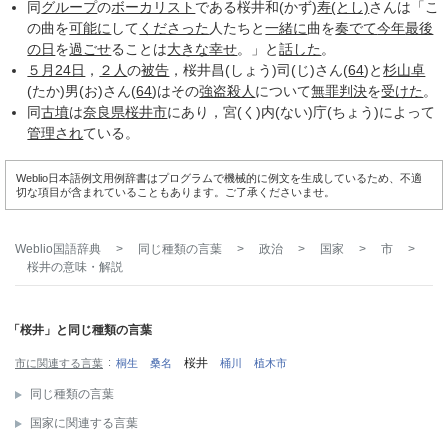
同
グループ
の
ボーカリスト
である桜井和(かず)
寿(とし)
さんは「こ
の曲を
可能に
して
くださった
人たちと
一緒に
曲を
奏でて
今年
最後
の日
を
過ごせ
ることは
大きな
幸せ
。」と
話した
。
５月24日
，
２人
の
被告
，桜井昌(しょう)司(じ)さん(
64
)と
杉山卓
(たか)男(お)さん(
64
)はその
強盗殺人
について
無罪判決
を
受けた
。
同
古墳
は
奈良県
桜井市
にあり，宮(く)内(ない)庁(ちょう)によって
管理され
ている。
Weblio日本語例文用例辞書はプログラムで機械的に例文を生成しているため、不適
切な項目が含まれていることもあります。ご了承くださいませ。
Weblio国語辞典
>
同じ種類の言葉
>
政治
>
国家
>
市
>
桜井
の意味・解説
「桜井」と同じ種類の言葉
桜井
市に関連する言葉
桐生
桑名
桶川
植木市
同じ種類の言葉
国家に関連する言葉