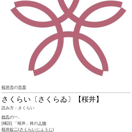
桜井市
の
市章
さくらい〔さくらゐ〕【桜井】
読み方：さくらい
姓氏
の一。
[補説] 「桜井」姓の
人物
桜井錠二
(
さくらいじょうじ
)