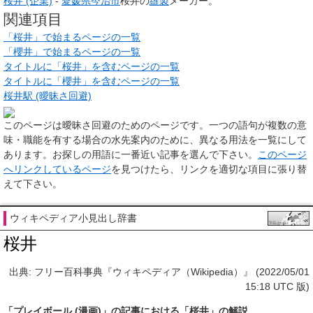
桜井 (企業)
-
愛媛県
今治市
桜井の
縫製
メーカー。
関連項目
「桜井」で始まるページの一覧
「櫻井」で始まるページの一覧
タイトルに「桜井」を含むページの一覧
タイトルに「櫻井」を含むページの一覧
桜井駅 (曖昧さ回避)
このページは
曖昧さ回避のためのページ
です。一つの語句が複数の意
味・職能を有する場合の水先案内のために、異なる用法を一覧にして
あります。お探しの用語に一番近い記事を選んで下さい。
このページ
へリンクしているページ
を見つけたら、リンクを適切な項目に張り替
えて下さい。
ウィキペディア小見出し辞書
桜井
出典: フリー百科事典『ウィキペディア（Wikipedia）』 (2022/05/01
15:18 UTC 版)
「
プレイボール (漫画)
」の
記事
における「桜井」の
解説