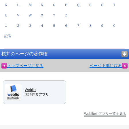
Ｋ
Ｌ
Ｍ
Ｎ
Ｏ
Ｐ
Ｑ
Ｒ
Ｓ
Ｔ
Ｕ
Ｖ
Ｗ
Ｘ
Ｙ
Ｚ
１
２
３
４
５
６
７
８
９
０
記号
桜井のページの著作権
トップページに戻る
ページ上部に戻る
Weblio
国語辞典アプリ
Weblioのアプリ一覧を見る