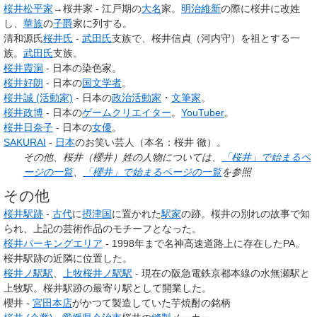
桜井松平家
→桜井家 - 江戸期の
大名
家。
明治維新
の際に桜井に改姓
し、
華族
の
子爵
家に列する。
清和源氏
桜井氏
-
武田氏
支族で、桜井信貞（河内守）を祖とする一
族。
武田氏
支族。
桜井霞洞
- 日本の染色家。
桜井好朗
- 日本の
国文学者
。
桜井誠 (活動家)
- 日本の
政治活動家
・
文筆家
。
桜井政博
- 日本の
ゲームクリエイター
。
YouTuber
。
桜井日奈子
- 日本の
女優
。
SAKURAI
-
日本
のお笑い芸人（本名：桜井 徹）。
その他、桜井（櫻井）姓の人物については、
「桜井」で始まるペ
ージの一覧
、
「櫻井」で始まるページの一覧
を参照
その他
桜井駅跡
-
古代
に
摂津国
に置かれた
駅家
の跡。桜井の別れの故事で知
られ、上記の芸術作品のモチーフとなった。
桜井パーキングエリア
- 1998年まで名神高速道路上に存在したPA。
桜井駅跡の近隣に位置した。
桜井ノ駅駅
、
上牧桜井ノ駅駅
- 現在の阪急電鉄京都本線の水無瀬駅と
上牧駅。桜井駅跡の最寄り駅として開業した。
櫻井 -
宮田本店
がかつて製造していた芋焼酎の銘柄