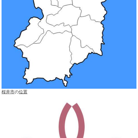
桜井市
の
位置