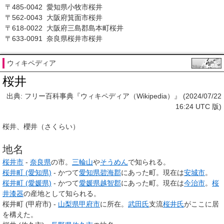
〒485-0042 愛知県小牧市桜井
〒562-0043 大阪府箕面市桜井
〒618-0022 大阪府三島郡島本町桜井
〒633-0091 奈良県桜井市桜井
ウィキペディア
桜井
出典: フリー百科事典『ウィキペディア（Wikipedia）』 (2024/07/22
16:24 UTC 版)
桜井
、
櫻井
（さくらい）
地名
桜井市
-
奈良県
の市。
三輪山
や
そうめん
で知られる。
桜井町 (愛知県)
- かつて
愛知県
碧海郡
にあった町。現在は
安城市
。
桜井町 (愛媛県)
- かつて
愛媛県
越智郡
にあった町。現在は
今治市
。
桜
井漆器
の産地として知られる。
桜井町 (甲府市) -
山梨県
甲府市
に所在。
武田氏
支流
桜井氏
がここに居
を構えた。