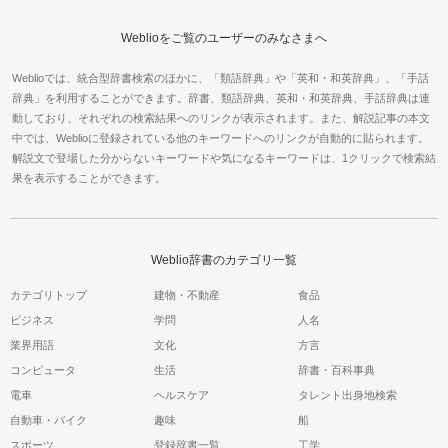
Weblioをご覧のユーザーのみなさまへ
Weblioでは、統合型辞書検索のほかに、「類語辞典」や「英和・和英辞典」、「手話
辞典」を利用することができます。辞書、類語辞典、英和・和英辞典、手話辞典は連
動しており、それぞれの検索結果へのリンクが表示されます。また、解説記事の本文
中では、Weblioに登録されている他のキーワードへのリンクが自動的に貼られます。
解説文で登場した分からないキーワードや気になるキーワードは、1クリックで検索結
果を表示することができます。
Weblio辞書のカテゴリ一覧
カテゴリトップ
建物・不動産
食品
ビジネス
学問
人名
業界用語
文化
方言
コンピュータ
生活
辞書・百科事典
電車
ヘルスケア
タレント出身地検索
自動車・バイク
趣味
船
スポーツ
登録辞書一覧
工学