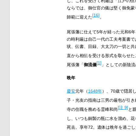
し、これを受けて利厳は「江戸の但
ならでは、御仕官の儀は堅く御免蒙
[
16
]
師範に迎えた
。
尾張藩に仕えて5年が経った元和6年
の時利厳は自己一代の工夫考案書で
状、伝書、目録、大太刀の一切と共
直から相伝を受ける形式を取らせた
[
1
]
尾張藩「
御流儀
」としての新陰流
晩年
慶安
元年（
1648年
）、70歳で隠居
子・光友の指南は三男の厳包が引き
[
注 9
]
寺の住職を務める霊峰和尚
と
し、いつも銅製の瓶に水を溜め、花
死去。享年72。遺体は晩年を過ご