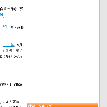
自筆の目録『没
9
]
。
[
10
]
が
、父・厳勝
（
1609年
）9月
、尾張柳生家で
厳に受けつがれ
師範として500
なるよう要請
検索ランキング