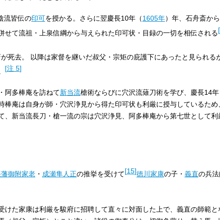
陰流皆伝の
印可
を授かる。さらに翌慶長10年（
1605年
）年、石舟斎から
[
併せて流祖・上泉信綱から与えられた印可状・目録の一切を相伝される
が死去。 以降は家督を継いだ叔父・宗矩の庇護下にあったと見られる
[
注 5
]
。
・阿多棒庵を訪ねて
新当流
槍術ならびに穴沢流薙刀術を学び、慶長14年
時棒庵は自身が師・穴沢浄見から得た印可状も利厳に授与しているため
て、新当流長刀・槍一流の宗は穴沢浄見、阿多棒庵から第七世として利
[
15
]
張藩
御附家老
・
成瀬隼人正
の推挙を受けて
徳川家康
の子・
義直
の兵法
受けた家康は利厳を駿府に招聘して直々に対面した上で、義直の師範と