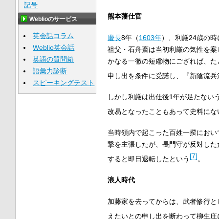
記号
熊本藩仕官
Weblioのサービス
英会話コラム
慶長
8年（
1603年
）、利厳24歳の時
Weblio英会話
祖父・石舟斎は当初利厳の気性を案
英語の質問箱
かなる一徹の短慮物にござれば、た
語彙力診断
申し出を条件に受諾し、『新陰流兵
スピーキングテスト
しかし利厳は出仕後1年が足たない
改易となったこともあって史料にな
当時領内で起こった百姓一揆におい
撃を主張したが、長門守が反対した
[
7
]
すると即日退転したという
。
浪人時代
加藤家を去ってからは、武者修行と
えたいとの申し出を断わって柳生庄