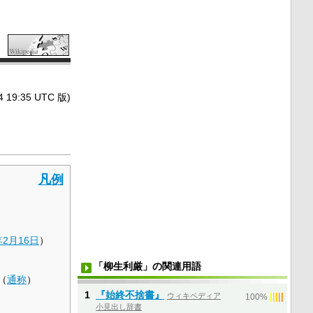
9:35 UTC 版)
凡例
年
2月16日
）
「柳生利厳」の関連用語
（
通称
）
1
『始終不捨書』
ウィキペディア
|
|
|
|
|
100%
小見出し辞書