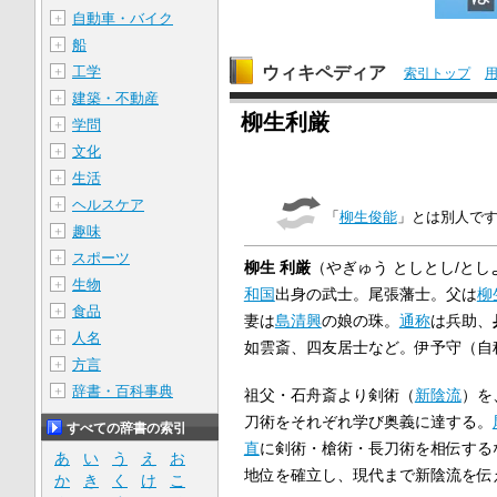
自動車・バイク
＋
船
＋
ウィキペディア
工学
＋
索引トップ
建築・不動産
＋
柳生利厳
学問
＋
文化
＋
生活
＋
ヘルスケア
＋
「
柳生俊能
」とは別人で
趣味
＋
スポーツ
＋
柳生 利厳
（やぎゅう としとし/とし
生物
＋
和国
出身の武士。尾張藩士。父は
柳
食品
＋
妻は
島清興
の娘の珠。
通称
は兵助、
人名
＋
如雲斎、四友居士など。伊予守（自
方言
＋
辞書・百科事典
＋
祖父・石舟斎より剣術（
新陰流
）を
刀術をそれぞれ学び奥義に達する。
すべての辞書の索引
直
に剣術・槍術・長刀術を相伝する
あ
い
う
え
お
地位を確立し、現代まで新陰流を伝
か
き
く
け
こ