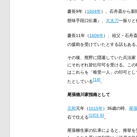
慶長9年（
1604年
）、石舟斎から新
慈味手段口伝書』、
大太刀
一振りと
慶長11年（
1606年
）、祖父・石舟斎
の援助を受けていたとする話もある
その後、熊野に隠遁していた兵法家
にそれぞれ皆伝印可を受ける。この
はこれらを「唯受一人」の印可とし
[
14
]
たとしている
。
尾張徳川家指南として
元和
元年（
1615年
）36歳の時、
尾
[
1
]
[
注 6
]
石で仕える
。
尾張柳生家の伝承によると、推挙を