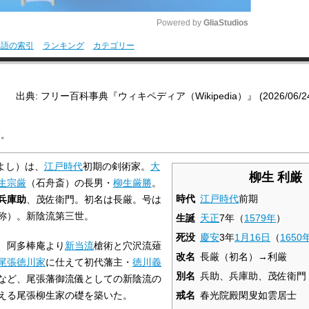
Powered by 
GliaStudios
用語の索引
ランキング
カテゴリー
M
u
出典: フリー百科事典『ウィキペディア（Wikipedia）』 (2026/06/24 1
t
e
す。
よし）は、
江戸時代
初期の剣術家。
大
柳生 利厳
生宗厳
（石舟斎）の長男・
柳生厳勝
。
時代
江戸時代
前期
兵庫助
、茂佐衛門。初名は長厳。号は
称）。新陰流第三世。
生誕
天正
7年（
1579年
）
死没
慶安
3年
1月16日
（
1650
、阿多棒庵より
新当流
槍術と穴沢流薙
改名
長厳（初名）→利厳
尾張徳川家
に仕えて初代藩主・
徳川義
別名
兵助、兵庫助、茂佐衛門
など、尾張藩御流儀としての新陰流の
える尾張柳生家の礎を築いた。
戒名
春光院殿閑叟如雲居士