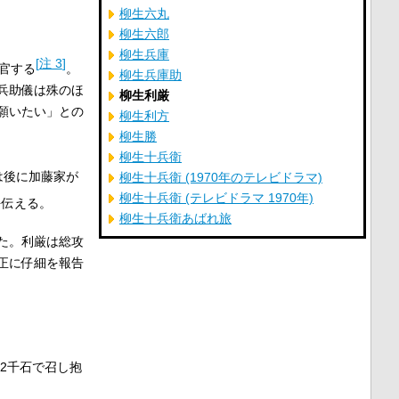
柳生六丸
柳生六郎
柳生兵庫
[
注 3
]
仕官する
。
柳生兵庫助
兵助儀は殊のほ
柳生利厳
願いたい」との
柳生利方
柳生勝
。
柳生十兵衛
は後に加藤家が
柳生十兵衛 (1970年のテレビドラマ)
柳生十兵衛 (テレビドラマ 1970年)
を伝える。
柳生十兵衛あばれ旅
た。利厳は総攻
正に仔細を報告
2千石で召し抱