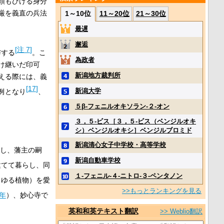
頭もひける身分
厳を義直の兵法
1～10位
11～20位
21～30位
最遅
邂逅
[
注 7
]
与する
。こ
為政者
け継いだ印可
新潟地方裁判所
える際には、義
[
17
]
新潟大学
例となり
、
５β‐フェニルオキソラン‐２‐オン
３，５‐ビス［３，５‐ビス（ベンジルオキ
シ）ベンジルオキシ］ベンジルブロミド
新潟清心女子中学校・高等学校
し、藩主の嗣
新潟自動車学校
建てて暮らし、同
１‐フェニル‐４‐ニトロ‐３‐ペンタノン
らゆる植物）を愛
>>もっとランキングを見る
0年
）、妙心寺で
英和和英テキスト翻訳
>> Weblio翻訳