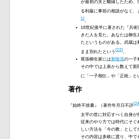
が最初の夫と離縁したため、
る利厳に事前の相談がなく、
1
]
。
18世紀後半に著された『兵
きた人を見た。あなたは柳生
たというものがある。武蔵は
[
22
]
まま別れたという
。
尾張柳生家には
新陰流
の一子
その中では上泉から数えて新
に「一子相伝」や「正統」と
著作
[
2
『始終不捨書』（著作年月日不詳
太平の世に対応すべく自身が
従来のやり方では時代にそぐ
しい方法を「今の教」として
その内容は多岐に渡り、中で