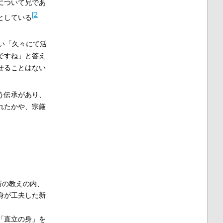
について兄であ
[
2
としている
い「久々にて活
ですね」と答え
せることはない
う伝承があり、
れたかや、宗厳
斎の教えの内、
身が工夫した新
「直立の身」を