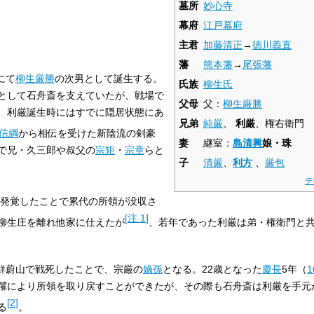
墓所
妙心寺
幕府
江戸幕府
主君
加藤清正
→
徳川義直
藩
熊本藩
→
尾張藩
にて
柳生厳勝
の次男として誕生する。
氏族
柳生氏
として石舟斎を支えていたが、戦場で
父母
父：
柳生厳勝
、利厳誕生時にはすでに隠居状態にあ
兄弟
純厳
、
利厳
、権右衛門
信綱
から相伝を受けた新陰流の剣豪
妻
継室：
島清興
娘・珠
で兄・久三郎や叔父の
宗矩
・
宗章
らと
子
清厳
、
利方
、
厳包
テ
発覚したことで累代の所領が没収さ
[
注 1
]
柳生庄を離れ他家に仕えたが
、若年であった利厳は弟・権衛門と
鮮蔚山で戦死したことで、宗厳の
嫡孫
となる。22歳となった
慶長
5年（
1
躍により所領を取り戻すことができたが、その際も石舟斎は利厳を手元
[
2
]
る
。