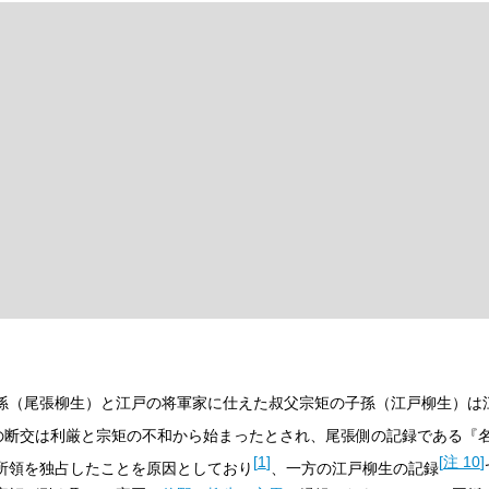
孫（尾張柳生）と江戸の将軍家に仕えた叔父宗矩の子孫（江戸柳生）は
の断交は利厳と宗矩の不和から始まったとされ、尾張側の記録である『
[
1
]
[
注 10
]
所領を独占したことを原因としており
、一方の江戸柳生の記録