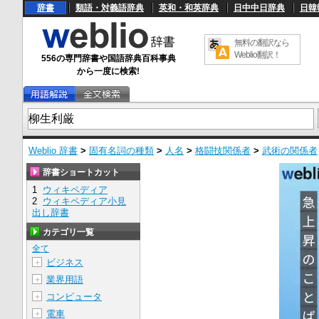
辞書
類語・対義語辞典
英和・和英辞典
日中中日辞典
日韓
無料の翻訳なら
Weblio翻訳！
556の専門辞書や国語辞典百科事典
から一度に検索!
Weblio 辞書
>
固有名詞の種類
>
人名
>
格闘技関係者
>
武術の関係者
辞書ショートカット
1
ウィキペディア
2
ウィキペディア小見
出し辞書
カテゴリ一覧
全て
ビジネス
＋
業界用語
＋
コンピュータ
＋
電車
＋