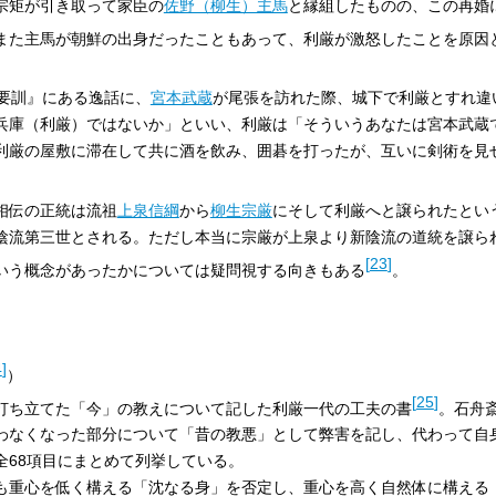
宗矩が引き取って家臣の
佐野（柳生）主馬
と縁組したものの、この再婚
また主馬が朝鮮の出身だったこともあって、利厳が激怒したことを原因
術要訓』にある逸話に、
宮本武蔵
が尾張を訪れた際、城下で利厳とすれ違
兵庫（利厳）ではないか」といい、利厳は「そういうあなたは宮本武蔵
利厳の屋敷に滞在して共に酒を飲み、囲碁を打ったが、互いに剣術を見
相伝の正統は流祖
上泉信綱
から
柳生宗厳
にそして利厳へと譲られたとい
陰流第三世とされる。ただし本当に宗厳が上泉より新陰流の道統を譲ら
[
23
]
いう概念があったかについては疑問視する向きもある
。
4
]
）
[
25
]
打ち立てた「今」の教えについて記した利厳一代の工夫の書
。石舟
わなくなった部分について「昔の教悪」として弊害を記し、代わって自
全68項目にまとめて列挙している。
も重心を低く構える「沈なる身」を否定し、重心を高く自然体に構える