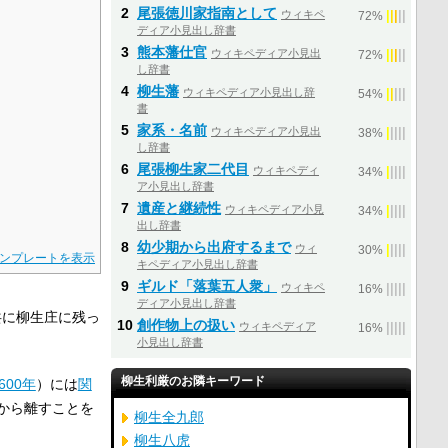
2
尾張徳川家指南として
ウィキペ
|
|
|
|
|
72%
ディア小見出し辞書
3
熊本藩仕官
ウィキペディア小見出
|
|
|
|
|
72%
し辞書
4
柳生藩
ウィキペディア小見出し辞
|
|
|
|
|
54%
書
5
家系・名前
ウィキペディア小見出
|
|
|
|
|
38%
し辞書
6
尾張柳生家二代目
ウィキペディ
|
|
|
|
|
34%
ア小見出し辞書
7
遺産と継続性
ウィキペディア小見
|
|
|
|
|
34%
出し辞書
8
幼少期から出府するまで
ウィ
|
|
|
|
|
30%
ンプレートを表示
キペディア小見出し辞書
9
ギルド「落葉五人衆」
ウィキペ
|
|
|
|
|
16%
ディア小見出し辞書
共に柳生庄に残っ
10
創作物上の扱い
ウィキペディア
|
|
|
|
|
16%
小見出し辞書
柳生利厳のお隣キーワード
600年
）には
関
から離すことを
柳生全九郎
柳生八虎