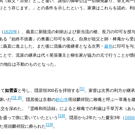
馬（叔父・宗矩）とこと違い、諸役の御奉公は一切御免蒙り、替え馬一
りとう存じます。」との条件を示したという。家康はこれらを認め、利
（
1620年
）、義直に新陰流の剣術および新当流の槍、長刀の印可を授
ある『始終不捨書』の奥書に印可を添え、自身が祖父と師・棒庵から受
に義直に進上した。また後に流儀の後継者となる次男・
厳包
に印可を与
ことで、流派の継承は代々尾張藩主と柳生家が協力の元で行うことが慣
の地位は不動のものとなった。
[
1
]
して
如雲斎
と号し、隠居領300石を拝領する
。家督は次男の利方が継承
[
注 8
]
継いだ
。隠居後は京都の
妙心寺
塔頭麟祥院に柳庵と呼ぶ一草庵を
親交を深めた。『霊峰和尚語録』によると柳庵での利厳は千草万木（あ
[
18
]
を盛って側に置いていたという
。隠居から2年たった慶安3年（
165
[
19
]
した塔頭麟祥院に葬られた
。