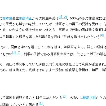
[
注 2
]
に
熊本藩
藩主
加藤清正
からの懇願を受け
、500石を以て加藤家に
じて手元から離すのを渋っていたが、清正からの再三の要請を受けて「
とえ、いかようの儀を仕出かし候とも、三度まで死罪の儀は堅く御宥し
[
6
]
法目録事』と極意を示した和歌2首を授けて利厳を送り出したという
うちに、同僚と争いを起こしてこれを斬り、加藤家を去る。詳しい経緯
[
注 4
]
いものの
、利厳の子孫である尾張柳生家では口伝として以下の話
て、鎮圧に手間取っていた伊藤長門守光兼の後任として利厳が派遣され
ために斬り捨てた。利厳はそのまま一揆勢に総攻撃を仕掛けて鎮圧。清
[
8
]
して諸国を遍歴すること12年に及んだとも
、あるいは
福島正則
からの
[
1
]
に隠遁していたとも伝わる
。