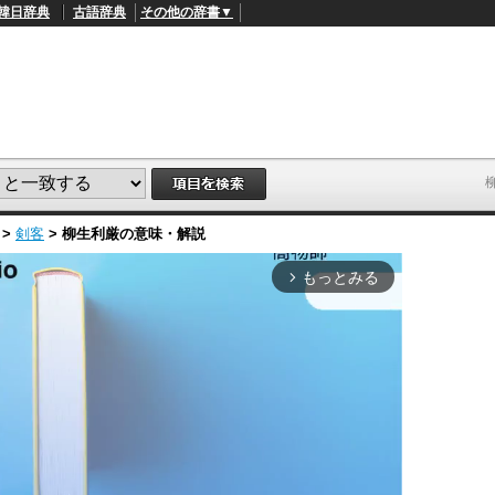
韓日辞典
古語辞典
その他の辞書▼
>
剣客
>
柳生利厳
の意味・解説
もっとみる
arrow_forward_ios