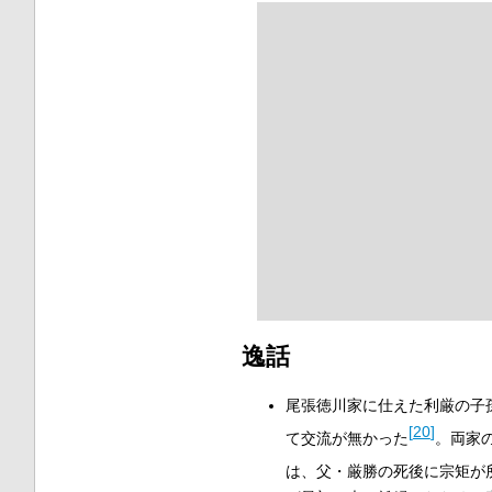
逸話
尾張徳川家に仕えた利厳の子
[
20
]
て交流が無かった
。両家
は、父・厳勝の死後に宗矩が