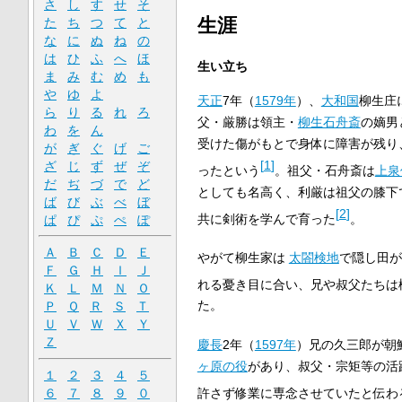
さ
し
す
せ
そ
生涯
た
ち
つ
て
と
な
に
ぬ
ね
の
は
ひ
ふ
へ
ほ
生い立ち
ま
み
む
め
も
や
ゆ
よ
天正
7年（
1579年
）、
大和国
柳生庄
ら
り
る
れ
ろ
父・厳勝は領主・
柳生石舟斎
の嫡男
わ
を
ん
受けた傷がもとで身体に障害が残り
が
ぎ
ぐ
げ
ご
[
1
]
ざ
じ
ず
ぜ
ぞ
ったという
。祖父・石舟斎は
上泉
だ
ぢ
づ
で
ど
としても名高く、利厳は祖父の膝下
ば
び
ぶ
べ
ぼ
[
2
]
共に剣術を学んで育った
。
ぱ
ぴ
ぷ
ぺ
ぽ
Ａ
Ｂ
Ｃ
Ｄ
Ｅ
やがて柳生家は
太閤検地
で隠し田が
Ｆ
Ｇ
Ｈ
Ｉ
Ｊ
れる憂き目に合い、兄や叔父たちは
Ｋ
Ｌ
Ｍ
Ｎ
Ｏ
た。
Ｐ
Ｑ
Ｒ
Ｓ
Ｔ
Ｕ
Ｖ
Ｗ
Ｘ
Ｙ
Ｚ
慶長
2年（
1597年
）兄の久三郎が朝
ヶ原の役
があり、叔父・宗矩等の活
１
２
３
４
５
許さず修業に専念させていたと伝わ
６
７
８
９
０