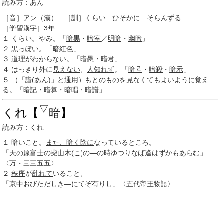
読み方：あん
［音］
アン
（漢） ［訓］
くらい
ひそかに
そらんずる
［
学習漢字
］
3年
１
くらい。やみ。「
暗黒
・
暗室
／
明暗
・
幽暗
」
２
黒っぽい
。「
暗紅色
」
３
道理
が
わからない
。「
暗愚
・
暗君
」
４
はっきり外に
見えない
。
人知れず
。「
暗号
・
暗殺
・
暗示
」
５
（「諳(あん)」と
通用
）もとのものを見なくてもよ
いように
覚え
る。「
暗記
・
暗算
・
暗唱
・
暗譜
」
▽
くれ【
暗】
読み方：くれ
１
暗いこと。
また、
暗く
陰に
なっているところ。
「
天の原
富士
の
柴山
木(こ)の―の時ゆつりなば逢はずかもあらむ」
〈
万・三
三五
五〉
２
秩序
が
乱れて
いること。
「
京中
おびただ
しき―にてぞ
有り
し」〈
五代帝王物語
〉