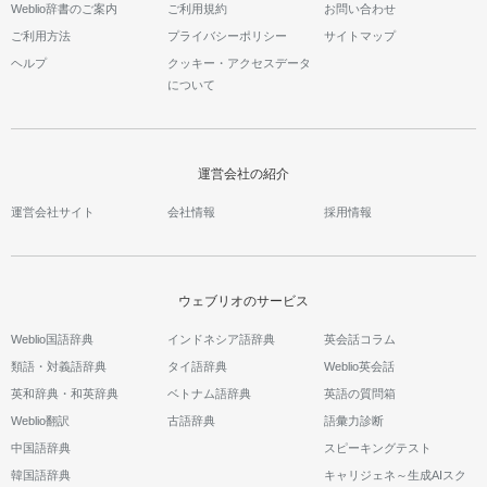
Weblio辞書のご案内
ご利用規約
お問い合わせ
ご利用方法
プライバシーポリシー
サイトマップ
ヘルプ
クッキー・アクセスデータ
について
運営会社の紹介
運営会社サイト
会社情報
採用情報
ウェブリオのサービス
Weblio国語辞典
インドネシア語辞典
英会話コラム
類語・対義語辞典
タイ語辞典
Weblio英会話
英和辞典・和英辞典
ベトナム語辞典
英語の質問箱
Weblio翻訳
古語辞典
語彙力診断
中国語辞典
スピーキングテスト
韓国語辞典
キャリジェネ～生成AIスク