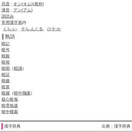
呉音
:
オン
(
オム
)(
表外
)
漢音
:
アン
(
アム
)
訓読み
常用漢字表
内
くら-い
、
そら-んじる
、
ひそ-か
熟語
暗記
暗号
暗殺
暗視
暗唱
（
暗誦
）
暗証
暗礁
暗算
暗躍
（
暗中飛躍
）
疑心暗鬼
暗雲低迷
暗中模索
漢字辞典
出典：漢字辞典