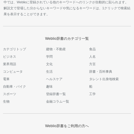
中では、Weblioに登録されている他のキーワードへのリンクが自動的に貼られます。
解説文で登場した分からないキーワードや気になるキーワードは、1クリックで検索結
果を表示することができます。
Weblio辞書のカテゴリ一覧
カテゴリトップ
建物・不動産
食品
ビジネス
学問
人名
業界用語
文化
方言
コンピュータ
生活
辞書・百科事典
電車
ヘルスケア
タレント出身地検索
自動車・バイク
趣味
船
スポーツ
登録辞書一覧
工学
生物
金融コラム一覧
Weblio辞書をご利用の方へ