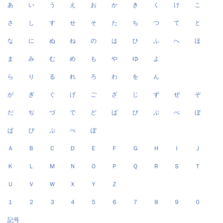
あ
い
う
え
お
か
き
く
け
こ
さ
し
す
せ
そ
た
ち
つ
て
と
な
に
ぬ
ね
の
は
ひ
ふ
へ
ほ
ま
み
む
め
も
や
ゆ
よ
ら
り
る
れ
ろ
わ
を
ん
が
ぎ
ぐ
げ
ご
ざ
じ
ず
ぜ
ぞ
だ
ぢ
づ
で
ど
ば
び
ぶ
べ
ぼ
ぱ
ぴ
ぷ
ぺ
ぽ
Ａ
Ｂ
Ｃ
Ｄ
Ｅ
Ｆ
Ｇ
Ｈ
Ｉ
Ｊ
Ｋ
Ｌ
Ｍ
Ｎ
Ｏ
Ｐ
Ｑ
Ｒ
Ｓ
Ｔ
Ｕ
Ｖ
Ｗ
Ｘ
Ｙ
Ｚ
１
２
３
４
５
６
７
８
９
０
記号