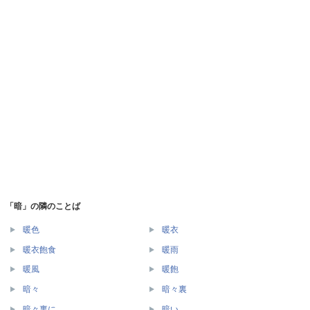
「暗」の隣のことば
暖色
暖衣
暖衣飽食
暖雨
暖風
暖飽
暗々
暗々裏
暗々裏に
暗い