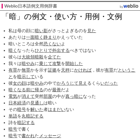
Weblio日本語例文用例辞書
「暗」の例文・使い方・用例・文例
私は母の顔に
暗い影
がさっとよぎるのを
見た
あたりは
一面
暗く
静まり
かえっていた
暗いところは全然
恐くない
よ
暗く
なったら
ひとりで
外出する
べきではない
彼らは
大統領暗殺
を
企てた
我々は
暗やみ
に
乗じて
攻撃
を
開始した
有罪
か
無罪
かを示す
証拠
を
天秤
に
かければ
，彼が
有罪
だ
というこ
と
を
暗示して
いる
彼
女の顔
は
暗やみ
の中で
かろうじて
見え
るくら
いだった
暗くなる
前に
帰る
のが
最善
だよ
電気
が
消えて
突然
部屋
の中が
真っ暗に
なった
日本経済
の
見通し
は暗い
その
暗号
を
解いた
者
はまだい
ない
単語
を
丸暗記する
詩を
暗記する
暗号
で書く
暗号
で
書かれ
た
メッセージ