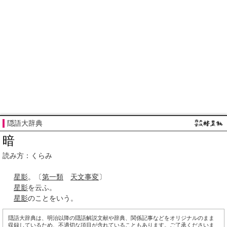
隠語大辞典
暗
読み方：くらみ
星影
。〔
第一類
天文
事変
〕
星影
を云ふ。
星影
のことをいう。
隠語大辞典は、明治以降の隠語解説文献や辞典、関係記事などをオリジナルのまま
収録しているため、不適切な項目が含れていることもあります。ご了承くださいま