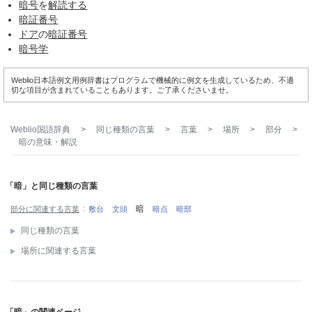
暗号
を
解読する
暗証番号
ドア
の
暗証番号
暗号学
Weblio日本語例文用例辞書はプログラムで機械的に例文を生成しているため、不適
切な項目が含まれていることもあります。ご了承くださいませ。
Weblio国語辞典
>
同じ種類の言葉
>
言葉
>
場所
>
部分
>
暗
の意味・解説
「暗」と同じ種類の言葉
暗
部分に関連する言葉
敷台
文頭
暗点
暗部
同じ種類の言葉
場所に関連する言葉
「暗」の関連ページ