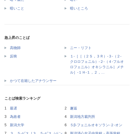
暗いこと
暗いところ
急上昇のことば
高物師
ニー・リフト
１‐［［（２Ｓ，３Ｒ）‐３‐（２‐
反映
クロロフェニル）‐２‐（４‐フルオ
ロフェニル）オキシラニル］メチ
ル］‐１Ｈ‐１，２，…
かつて在籍したアナウンサー
ことば検索ランキング
最遅
邂逅
為政者
新潟地方裁判所
新潟大学
５β‐フェニルオキソラン‐２‐オン
３，５‐ビス［３，５‐ビス（ベン
新潟清心女子中学校・高等学校