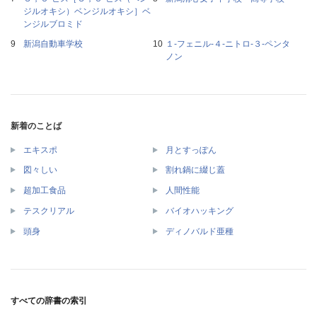
ジルオキシ）ベンジルオキシ］ベ
ンジルブロミド
新潟自動車学校
１‐フェニル‐４‐ニトロ‐３‐ペンタ
ノン
新着のことば
エキスポ
月とすっぽん
図々しい
割れ鍋に綴じ蓋
超加工食品
人間性能
テスクリアル
バイオハッキング
頭身
ディノバルド亜種
すべての辞書の索引