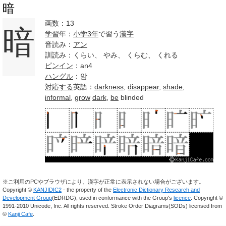
暗
画数：13
暗
学習
年：
小学
3年
で習う
漢字
音読み：
アン
訓読み：くらい、 やみ、 くらむ、 くれる
ピンイン
：an4
ハングル
：암
対応する
英語：
darkness
,
disappear
,
shade
,
informal
,
grow
dark
,
be
blinded
※ご利用のPCやブラウザにより、漢字が正常に表示されない場合がございます。
Copyright ©
KANJIDIC2
- the property of the
Electronic Dictionary Research and
Development Group
(EDRDG), used in conformance with the Group's
licence
. Copyright ©
1991-2010 Unicode, Inc. All rights reserved. Stroke Order Diagrams(SODs) licensed from
©
Kanji Cafe
.